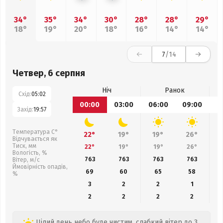
34°
35°
34°
30°
28°
28°
29°
18°
19°
20°
18°
16°
14°
14°
7
/14
Четвер, 6 серпня
Ніч
Ранок
Схід:
05:02
00:00
03:00
06:00
09:00
1
Захід:
19:57
Температура С°
22°
19°
19°
26°
Відчувається як
Тиск, мм
22°
19°
19°
26°
Вологість, %
763
763
763
763
Вітер, м/с
Ймовірність опадів,
69
60
65
58
%
3
2
2
1
2
2
2
2
Цілий день небо буде чистим, слабкий вітер до 3