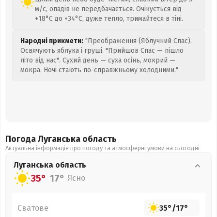
м/с, опадів не передбачається. Очікується від
+18°C до +34°C, дуже тепло, тримайтеся в тіні.
Народні прикмети:
"Преображення (Яблучний Спас).
Освячують яблука і груші. "Прийшов Спас — пішло
літо від нас". Сухий день — суха осінь, мокрий —
мокра. Ночі стають по-справжньому холодними."
Погода Луганська
область
Актуальна інформація про погоду та атмосферні умови на сьогодні
Луганська
область
35°
17°
Ясно
Сватове
35°
/
17°