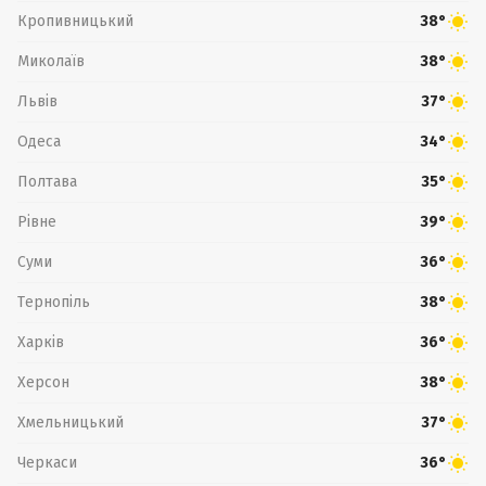
Кропивницький
38°
Миколаїв
38°
Львів
37°
Одеса
34°
Полтава
35°
Рівне
39°
Суми
36°
Тернопіль
38°
Харків
36°
Херсон
38°
Хмельницький
37°
Черкаси
36°