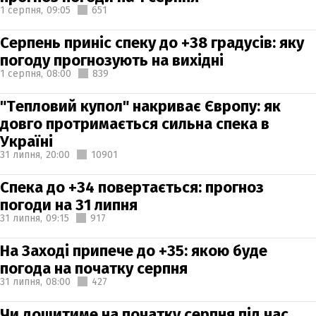
1 серпня,
09:05
651
Серпень приніс спеку до +38 градусів: яку
погоду прогнозують на вихідні
1 серпня,
08:00
839
"Тепловий купол" накриває Європу: як
довго протримається сильна спека в
Україні
31 липня,
20:00
10901
Спека до +34 повертається: прогноз
погоди на 31 липня
31 липня,
09:15
917
На Заході припече до +35: якою буде
погода на початку серпня
31 липня,
08:00
427
Чи дощитиме на початку серпня під час