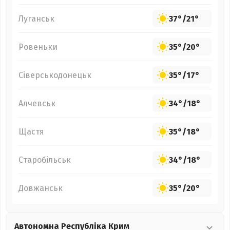
Луганськ
37°
/
21°
Ровеньки
35°
/
20°
Сіверськодонецьк
35°
/
17°
Алчевськ
34°
/
18°
Щастя
35°
/
18°
Старобільськ
34°
/
18°
Довжанськ
35°
/
20°
Автономна Республіка Крим