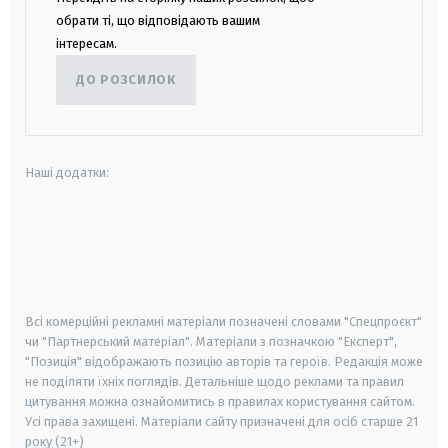
обрати ті, що відповідають вашим
інтересам.
ДО РОЗСИЛОК
Наші додатки:
android
apple
smart tv
samsung smart tv
Всі комерційні рекламні матеріали позначені словами "Спецпроєкт"
чи "Партнерський матеріал". Матеріали з позначкою "Експерт",
"Позиція" відображають позицію авторів та героїв. Редакція може
не поділяти їхніх поглядів. Детальніше щодо реклами та правил
цитування можна ознайомитись в правилах користування сайтом.
Усі права захищені.
Матеріали сайту призначені для осіб старше
21
року (21+)