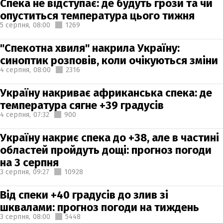
Спека не відступає: де будуть грози та чи
опуститься температура цього тижня
5 серпня,
08:00
1269
"Спекотна хвиля" накрила Україну:
синоптик розповів, коли очікуються зміни
4 серпня,
08:00
2316
Україну накриває африканська спека: де
температура сягне +39 градусів
4 серпня,
07:32
900
Україну накриє спека до +38, але в частині
областей пройдуть дощі: прогноз погоди
на 3 серпня
3 серпня,
09:27
10928
Від спеки +40 градусів до злив зі
шквалами: прогноз погоди на тиждень
3 серпня,
08:00
5448