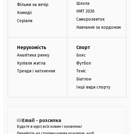
Школа
Фільми на вечір
НМТ 2026
Комедії
Саморозвиток
Серіали
Навчання за кордоном
Нерухомість
Спорт
Аналітика ринку
Бокс
Купівля житла
Футбол
Тренди і натхнення
Теніс
Біатлон
Інші види спорту
Email - розсилка
Будьте в курсі всіх новин і оновлень!
Перейдіть на сторінку наших розсилок, щоб