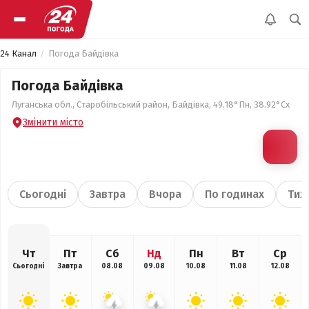
24 Канал
Погода Байдівка
Погода Байдівка
Луганська обл., Старобільський район, Байдівка, 49.18°Пн, 38.92°Сх
Змінити місто
Сьогодні
Завтра
Вчора
По годинах
Тиж
Чт
Пт
Сб
Нд
Пн
Вт
Ср
Сьогодні
Завтра
08.08
09.08
10.08
11.08
12.08