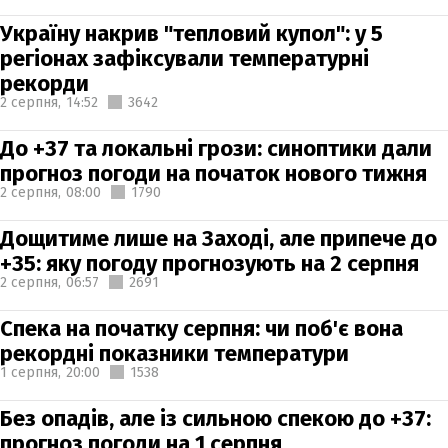
Україну накрив "тепловий купол": у 5
регіонах зафіксували температурні
рекорди
2 серпня,
14:52
3642
До +37 та локальні грози: синоптики дали
прогноз погоди на початок нового тижня
2 серпня,
08:00
1790
Дощитиме лише на Заході, але припече до
+35: яку погоду прогнозують на 2 серпня
2 серпня,
06:57
2691
Спека на початку серпня: чи поб'є вона
рекордні показники температури
1 серпня,
20:00
1538
Без опадів, але із сильною спекою до +37:
прогноз погоди на 1 серпня