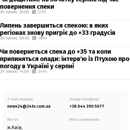
повернення спеки
30 липня,
20:00
2315
Липень завершиться спекою: в яких
регіонах знову пригріє до +33 градусів
30 липня,
08:00
1884
Чи повернеться спека до +35 та коли
припиняться опади: інтерв'ю із Птухою про
погоду в Україні у серпні
29 липня,
14:00
2494
E-mail редакції
Номер телефону:
news24@24tv.com.ua
+38 044 390 5077
Ми тут:
Ми в соцмережах:
м.Київ
,