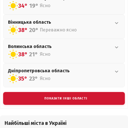
34°
19°
Ясно
Вінницька
область
38°
20°
Переважно ясно
Волинська
область
38°
21°
Ясно
Дніпропетровська
область
35°
23°
Ясно
ПОКАЗАТИ ІНШІ ОБЛАСТІ
Найбільші міста в Україні