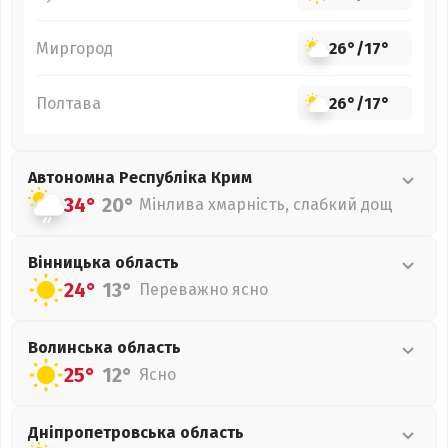
Миргород
26°
/
17°
Полтава
26°
/
17°
Автономна Республіка Крим
34°
20°
Мінлива хмарність, слабкий дощ
Вінницька
область
24°
13°
Переважно ясно
Волинська
область
25°
12°
Ясно
Дніпропетровська
область