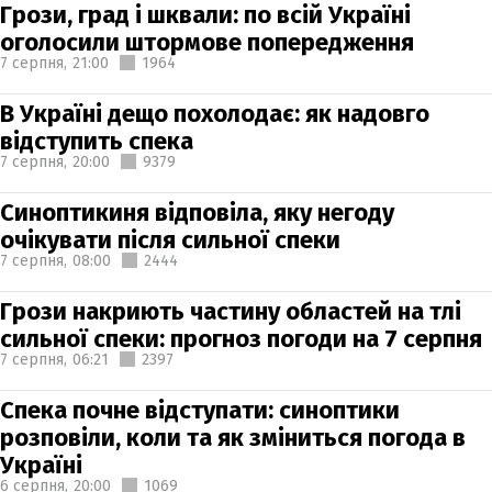
Грози, град і шквали: по всій Україні
оголосили штормове попередження
7 серпня,
21:00
1964
В Україні дещо похолодає: як надовго
відступить спека
7 серпня,
20:00
9379
Синоптикиня відповіла, яку негоду
очікувати після сильної спеки
7 серпня,
08:00
2444
Грози накриють частину областей на тлі
сильної спеки: прогноз погоди на 7 серпня
7 серпня,
06:21
2397
Спека почне відступати: синоптики
розповіли, коли та як зміниться погода в
Україні
6 серпня,
20:00
1069