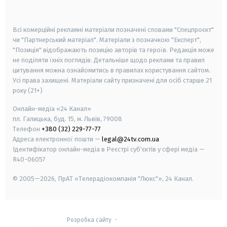
smart tv
samsung smart tv
Всі комерційні рекламні матеріали позначені словами "Спецпроєкт"
чи "Партнерський матеріал". Матеріали з позначкою "Експерт",
"Позиція" відображають позицію авторів та героїв. Редакція може
не поділяти їхніх поглядів. Детальніше щодо реклами та правил
цитування можна ознайомитись в правилах користування сайтом.
Усі права захищені.
Матеріали сайту призначені для осіб старше
21
року (21+)
Онлайн-медіа «24 Канал»
пл. Галицька, буд. 15, м. Львів, 79008
Телефон
+380 (32) 229-77-77
Адреса електронної пошти —
legal@24tv.com.ua
Ідентифікатор онлайн-медіа в Реєстрі суб'єктів у сфері медіа —
R40-06057
© 2005—2026,
ПрАТ «Телерадіокомпанія "Люкс"», 24 Канал.
Розробка сайту
-