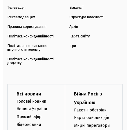
Телеведучі
Вакансії
Рекламодавцям
Структура власності
Правила користування
Архів
Політика конфіденційності
Карта сайту
Політика використання
Ігри
штучного інтелекту
Політика конфіденційності
додатку
Всі новини
Війна Росії з
Головні новини
Україною
Новини України
Ракетні обстріли
Прямий ефір
Карта бойових дій
Відеоновини
Мирні переговори