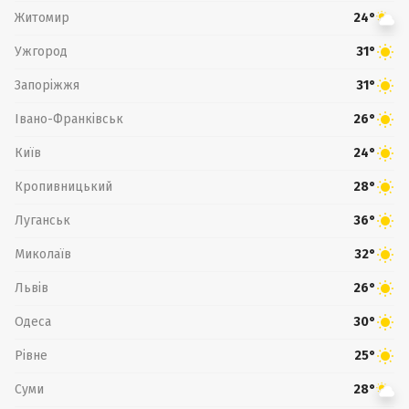
Житомир
24°
Ужгород
31°
Запоріжжя
31°
Івано-Франківськ
26°
Київ
24°
Кропивницький
28°
Луганськ
36°
Миколаїв
32°
Львів
26°
Одеса
30°
Рівне
25°
Суми
28°