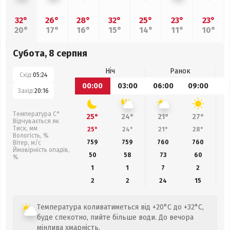
32°
26°
28°
32°
25°
23°
23°
20°
17°
16°
15°
14°
11°
10°
Субота, 8 серпня
Ніч
Ранок
Схід:
05:24
00:00
03:00
06:00
09:00
1
Захід:
20:16
Температура С°
25°
24°
21°
27°
Відчувається як
Тиск, мм
25°
24°
21°
28°
Вологість, %
759
759
760
760
Вітер, м/с
Ймовірність опадів,
50
58
73
60
%
1
1
7
2
2
2
24
15
Температура коливатиметься від +20°C до +32°C,
буде спекотно, пийте більше води. До вечора
мінлива хмарність.