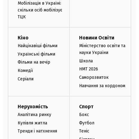
Мобілізація в Україні:
скільки осіб мобілізує
ТЦК
Кіно
Новини Освіти
Найцікавіші фільми
Міністерство освіти та
науки України
Українські фільми
Школа
Фільми на вечір
НМТ 2026
Комедії
Саморозвиток
Серіали
Навчання за кордоном
Нерухомість
Спорт
Аналітика ринку
Бокс
Купівля житла
Футбол
Тренди і натхнення
Теніс