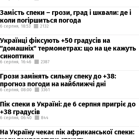
Замість спеки – грози, град і шквали: де і
коли погіршиться погода
6 серпня,
18:53
2132
Українці фіксують +50 градусів на
"домашніх" термометрах: що на це кажуть
синоптики
6 серпня,
16:46
2387
Грози замінять сильну спеку до +38:
прогноз погоди на найближчі дні
6 серпня,
08:00
3361
Пік спеки в Україні: де 6 серпня пригріє до
+38 градусів
6 серпня,
06:40
844
На Україну чекає пік африканської спеки: