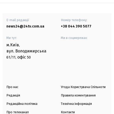
E-mail редакції
Номер телефону:
news24@24tv.com.ua
+38 044 390 5077
Ми тут:
Ми в соцмережах:
м.Київ
,
вул. Володимирська
офіс
61/11,
50
Про нас
Угода Користувача Спільноти
Редакція
Правила коментування
Редакційна політика
Технічна інформація
Про телеканал
Контакти