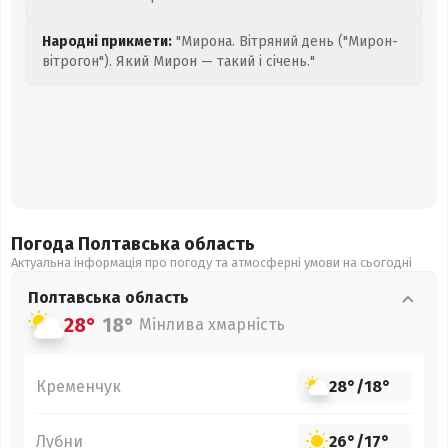
Народні прикмети:
"Мирона. Вітряний день ("Мирон-
вітрогон"). Який Мирон — такий і січень."
Погода Полтавська
область
Актуальна інформація про погоду та атмосферні умови на сьогодні
Полтавська
область
28°
18°
Мінлива хмарність
Кременчук
28°
/
18°
Лубни
26°
/
17°