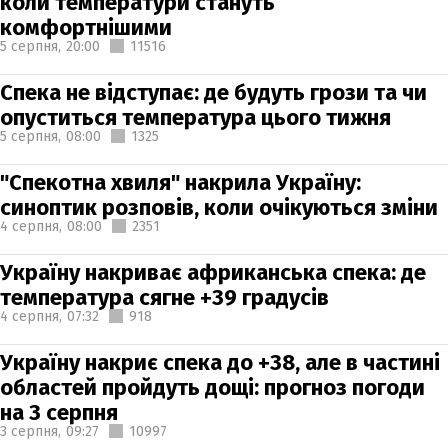
коли температури стануть
комфортнішими
5 серпня,
20:00
11516
Спека не відступає: де будуть грози та чи
опуститься температура цього тижня
5 серпня,
08:00
1325
"Спекотна хвиля" накрила Україну:
синоптик розповів, коли очікуються зміни
4 серпня,
08:00
2351
Україну накриває африканська спека: де
температура сягне +39 градусів
4 серпня,
07:32
918
Україну накриє спека до +38, але в частині
областей пройдуть дощі: прогноз погоди
на 3 серпня
3 серпня,
09:27
10997