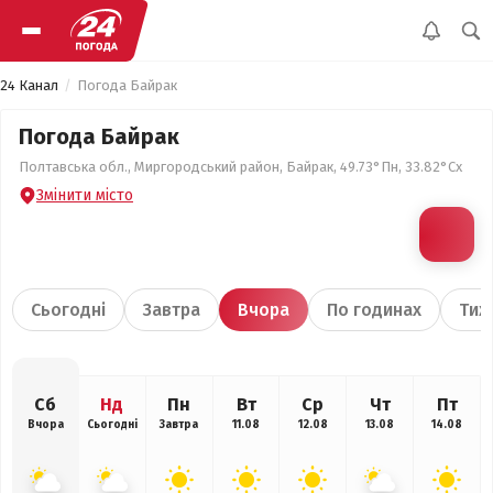
24 Канал
Погода Байрак
Погода Байрак
Полтавська обл., Миргородський район, Байрак, 49.73°Пн, 33.82°Сх
Змінити місто
Сьогодні
Завтра
Вчора
По годинах
Тиж
Сб
Нд
Пн
Вт
Ср
Чт
Пт
Вчора
Сьогодні
Завтра
11.08
12.08
13.08
14.08