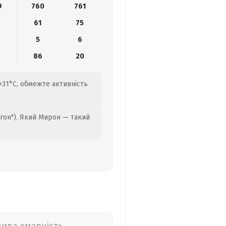
9
760
761
61
75
5
6
86
20
 +31°C, обмежте активність
гон"). Який Мирон — такий