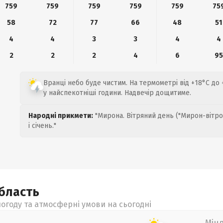
759
759
759
759
759
75
58
72
77
66
48
51
4
4
3
3
4
4
2
2
2
4
6
95
Вранці небо буде чистим. На термометрі від +18°C до
у найспекотніші години. Надвечір дощитиме.
Народні прикмети:
"Мирона. Вітряний день ("Мирон-вітро
і січень."
бласть
огоду та атмосферні умови на сьогодні