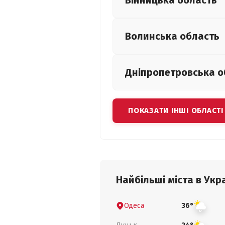
Вінницька
область
Волинська
область
Дніпропетровська
о
ПОКАЗАТИ ІНШІ ОБЛАСТІ
Найбільші міста в Укра
Одеса
36°