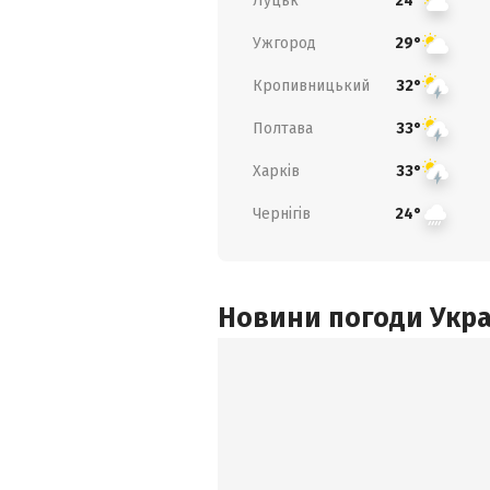
Луцьк
24°
Ужгород
29°
Кропивницький
32°
Полтава
33°
Харків
33°
Чернігів
24°
Новини погоди Украї