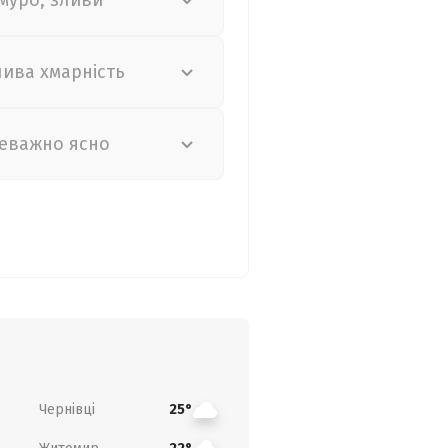
муро, зливи
лива хмарність
еважно ясно
Чернівці
25°