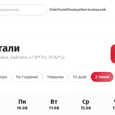
Київ
Львів
Вінниця
Хмельницький
тали
йон, Байтали, 47.81°Пн, 29.82°Сх
ора
По годинах
Тиждень
10 днів
2 тижні
Пн
Вт
Ср
10.08
11.08
12.08
1