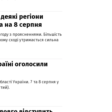
 деякі регіони
а на 8 серпня
огоду з проясненнями. Більшість
ному сході утримається сильна
країні оголосили
ласті України. 7 та 8 серпня у
тий).
адовго відступить