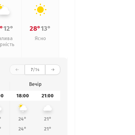
°
12°
28°
13°
нлива
Ясно
рність
7
/14
Вечір
00
18:00
21:00
°
24°
21°
°
24°
21°