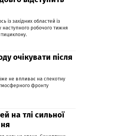
ь із західних областей із
 наступного робочого тижня
нтициклону.
оду очікувати після
айже не впливає на спекотну
атмосферного фронту
й на тлі сильної
пня