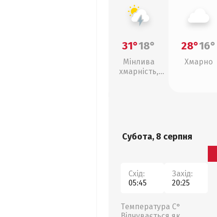
31°
18°
28°
16°
Мінлива
Хмарно
хмарність,
грози
Субота, 8 серпня
Схід:
Захід:
05:45
20:25
Температура С°
Відчувається як