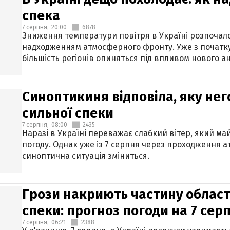
спека
7 серпня,
20:00
6878
Зниження температури повітря в Україні розпочалос
надходженням атмосферного фронту. Уже з початку
більшість регіонів опиняться під впливом нового а
Синоптикиня відповіла, яку нег
сильної спеки
7 серпня,
08:00
2435
Наразі в Україні переважає слабкий вітер, який м
погоду. Однак уже із 7 серпня через проходження 
синоптична ситуація зміниться.
Грози накриють частину областе
спеки: прогноз погоди на 7 сер
7 серпня,
06:21
2388