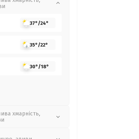
лива хмарність,
ви
37°
/
24°
35°
/
22°
30°
/
18°
лива хмарність,
зи