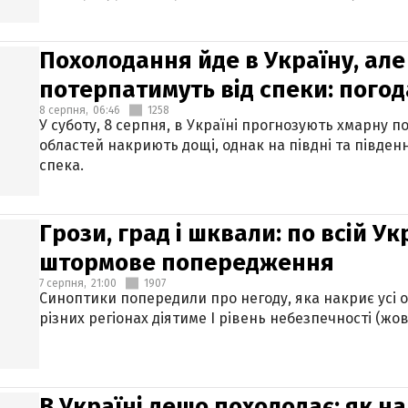
Похолодання йде в Україну, але
потерпатимуть від спеки: погод
8 серпня,
06:46
1258
У суботу, 8 серпня, в Україні прогнозують хмарну п
областей накриють дощі, однак на півдні та півден
спека.
Грози, град і шквали: по всій У
штормове попередження
7 серпня,
21:00
1907
Синоптики попередили про негоду, яка накриє усі об
різних регіонах діятиме І рівень небезпечності (жов
В Україні дещо похолодає: як н