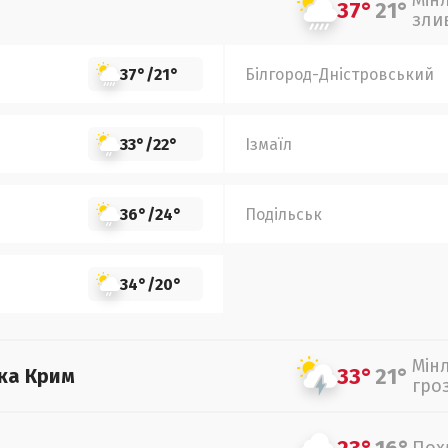
Мін
37°
21°
зли
37°
/
21°
Білгород-Дністровський
33°
/
22°
Ізмаїл
36°
/
24°
Подільськ
34°
/
20°
Мін
33°
21°
ка Крим
гро