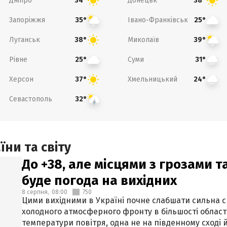
Дніпро
Донецьк
34°
38°
Запоріжжя
Івано-Франківськ
35°
25°
Луганськ
Миколаїв
38°
39°
Рівне
Суми
25°
31°
Херсон
Хмельницький
37°
24°
Севастополь
32°
ни та світу
До +38, але місцями з грозами 
буде погода на вихідних
8 серпня,
08:00
750
Цими вихідними в Україні почне слабшати сильна 
холодного атмосферного фронту в більшості област
температури повітря, одна не на південному сході й