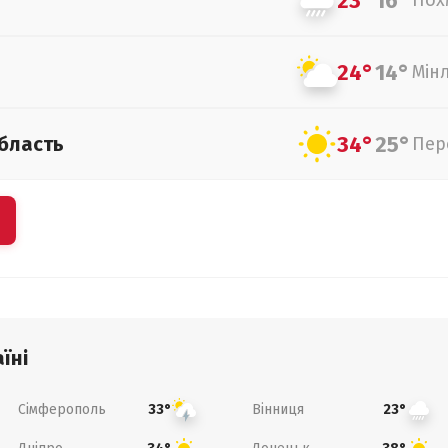
23°
16°
Пох
24°
14°
Мін
34°
25°
бласть
Пер
їні
Сімферополь
Вінниця
33°
23°