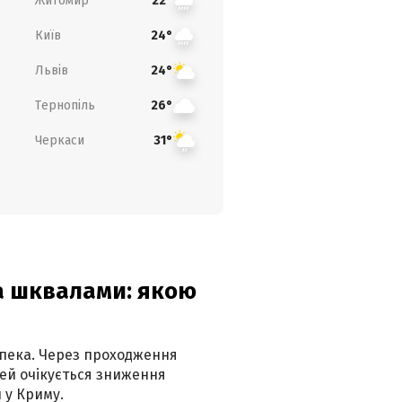
Житомир
22°
Київ
24°
Львів
24°
Тернопіль
26°
Черкаси
31°
та шквалами: якою
спека. Через проходження
ей очікується зниження
 у Криму.