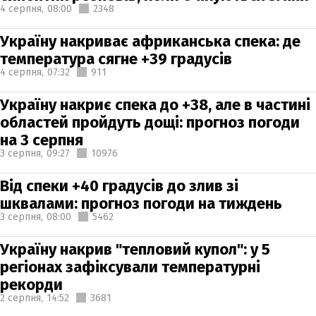
4 серпня,
08:00
2348
Україну накриває африканська спека: де
температура сягне +39 градусів
4 серпня,
07:32
911
Україну накриє спека до +38, але в частині
областей пройдуть дощі: прогноз погоди
на 3 серпня
3 серпня,
09:27
10976
Від спеки +40 градусів до злив зі
шквалами: прогноз погоди на тиждень
3 серпня,
08:00
5462
Україну накрив "тепловий купол": у 5
регіонах зафіксували температурні
рекорди
2 серпня,
14:52
3681