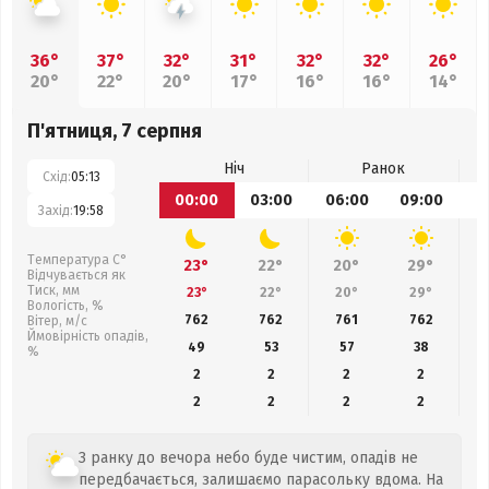
36°
37°
32°
31°
32°
32°
26°
20°
22°
20°
17°
16°
16°
14°
П'ятниця, 7 серпня
Ніч
Ранок
Схід:
05:13
00:00
03:00
06:00
09:00
1
Захід:
19:58
Температура С°
23°
22°
20°
29°
Відчувається як
Тиск, мм
23°
22°
20°
29°
Вологість, %
762
762
761
762
Вітер, м/с
Ймовірність опадів,
49
53
57
38
%
2
2
2
2
2
2
2
2
З ранку до вечора небо буде чистим, опадів не
передбачається, залишаємо парасольку вдома. На