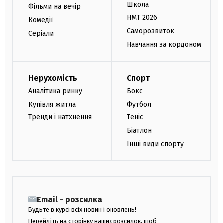
Школа
Фільми на вечір
НМТ 2026
Комедії
Саморозвиток
Серіали
Навчання за кордоном
Нерухомість
Спорт
Аналітика ринку
Бокс
Купівля житла
Футбол
Тренди і натхнення
Теніс
Біатлон
Інші види спорту
Email - розсилка
Будьте в курсі всіх новин і оновлень!
Перейдіть на сторінку наших розсилок, щоб