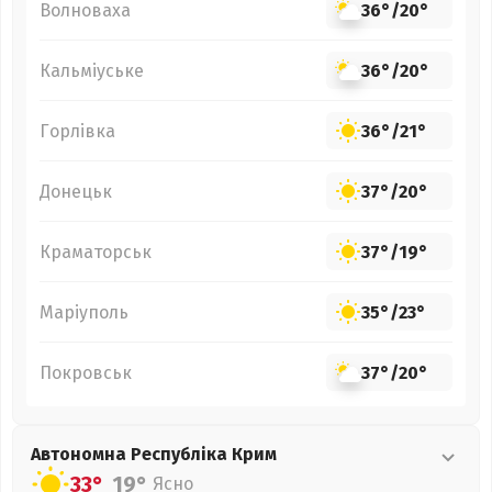
Волноваха
36°
/
20°
Кальміуське
36°
/
20°
Горлівка
36°
/
21°
Донецьк
37°
/
20°
Краматорськ
37°
/
19°
Маріуполь
35°
/
23°
Покровськ
37°
/
20°
Автономна Республіка Крим
33°
19°
Ясно