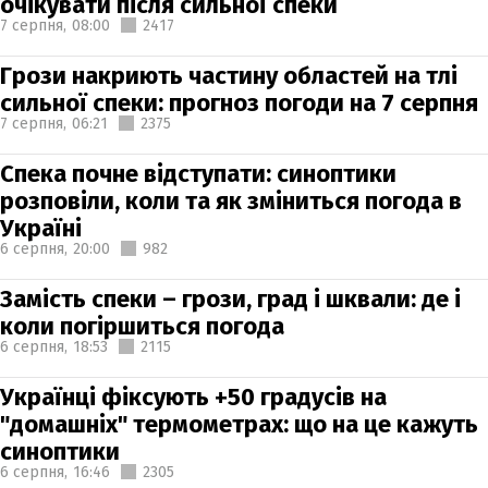
очікувати після сильної спеки
7 серпня,
08:00
2417
Грози накриють частину областей на тлі
сильної спеки: прогноз погоди на 7 серпня
7 серпня,
06:21
2375
Спека почне відступати: синоптики
розповіли, коли та як зміниться погода в
Україні
6 серпня,
20:00
982
Замість спеки – грози, град і шквали: де і
коли погіршиться погода
6 серпня,
18:53
2115
Українці фіксують +50 градусів на
"домашніх" термометрах: що на це кажуть
синоптики
6 серпня,
16:46
2305