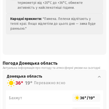
термометрі від +20°C до +36°C, обмежте
активність у найспекотніші години.
Народні прикмети:
"Пимена. Лелеки відлітають у
теплі краї. Якщо відлетіли до цього дня — зима буде
ранньою."
Погода Донецька
область
Актуальна інформація про погоду та атмосферні умови на сьогодні
Донецька
область
36°
19°
Переважно ясно
Бахмут
36°
/
19°