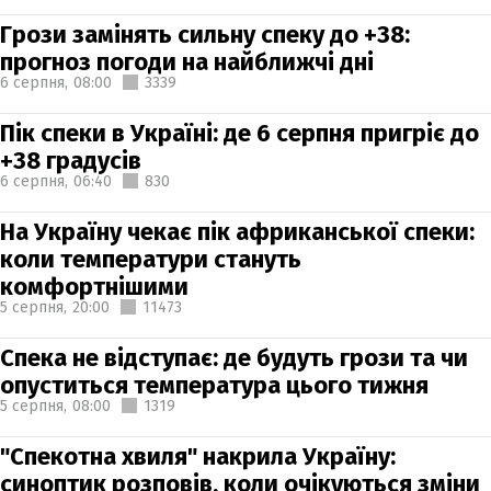
Грози замінять сильну спеку до +38:
прогноз погоди на найближчі дні
6 серпня,
08:00
3339
Пік спеки в Україні: де 6 серпня пригріє до
+38 градусів
6 серпня,
06:40
830
На Україну чекає пік африканської спеки:
коли температури стануть
комфортнішими
5 серпня,
20:00
11473
Спека не відступає: де будуть грози та чи
опуститься температура цього тижня
5 серпня,
08:00
1319
"Спекотна хвиля" накрила Україну:
синоптик розповів, коли очікуються зміни