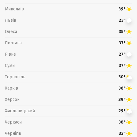
Миколаїв
39°
Львів
23°
Одеса
35°
Полтава
37°
Рівне
27°
Суми
37°
Тернопіль
30°
Харків
36°
Херсон
39°
Хмельницький
29°
Черкаси
38°
Чернігів
33°