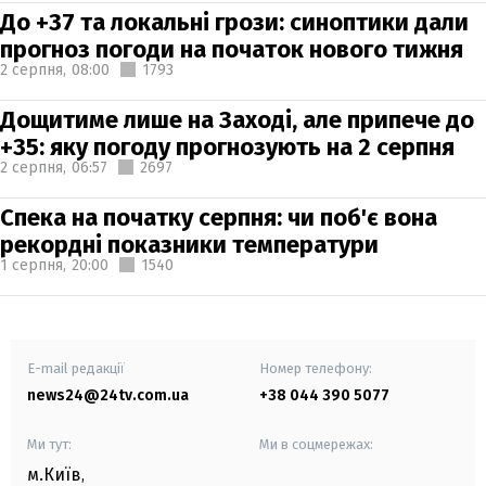
До +37 та локальні грози: синоптики дали
прогноз погоди на початок нового тижня
2 серпня,
08:00
1793
Дощитиме лише на Заході, але припече до
+35: яку погоду прогнозують на 2 серпня
2 серпня,
06:57
2697
Спека на початку серпня: чи поб'є вона
рекордні показники температури
1 серпня,
20:00
1540
E-mail редакції
Номер телефону:
news24@24tv.com.ua
+38 044 390 5077
Ми тут:
Ми в соцмережах:
м.Київ
,