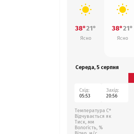
38°
21°
38°
21°
Ясно
Ясно
Середа, 5 серпня
Схід:
Захід:
05:53
20:56
Температура С°
Відчувається як
Тиск, мм
Вологість, %
Вітер, м/с