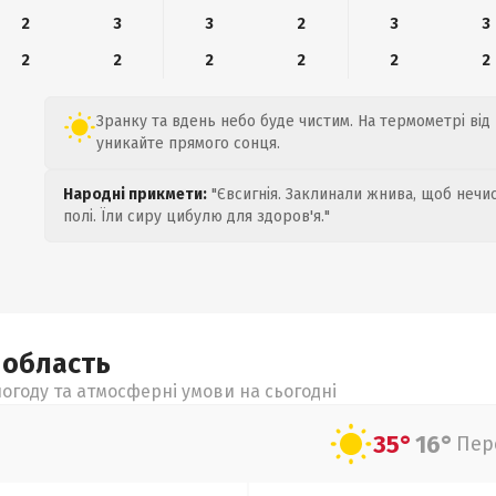
2
3
3
2
3
3
2
2
2
2
2
2
Зранку та вдень небо буде чистим. На термометрі від 
уникайте прямого сонця.
Народні прикмети:
"Євсигнія. Заклинали жнива, щоб нечис
полі. Їли сиру цибулю для здоров'я."
а
область
огоду та атмосферні умови на сьогодні
35°
16°
Пер