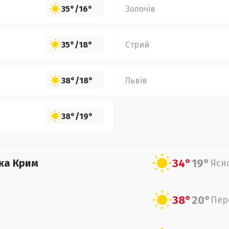
35°
/
16°
Золочів
35°
/
18°
Стрий
38°
/
18°
Львів
38°
/
19°
34°
19°
ка Крим
Ясн
38°
20°
Пер