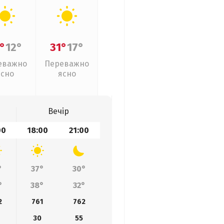
°
12°
31°
17°
еважно
Переважно
ясно
ясно
Вечір
00
18:00
21:00
°
37°
30°
°
38°
32°
2
761
762
30
55