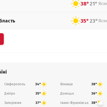
38°
21°
Ясн
35°
23°
бласть
Ясн
їні
Сімферополь
Вінниця
34°
38°
Дніпро
Донецьк
35°
36°
Запоріжжя
Івано-Франківськ
37°
38°