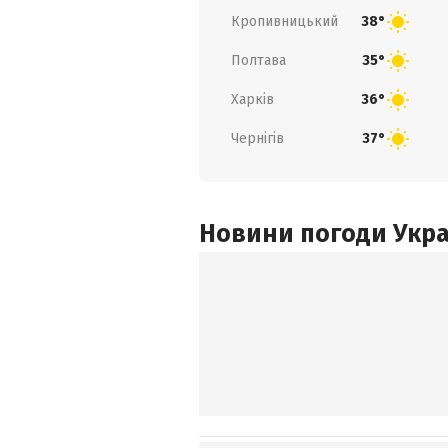
Кропивницький
38°
Полтава
35°
Харків
36°
Чернігів
37°
Новини погоди Украї