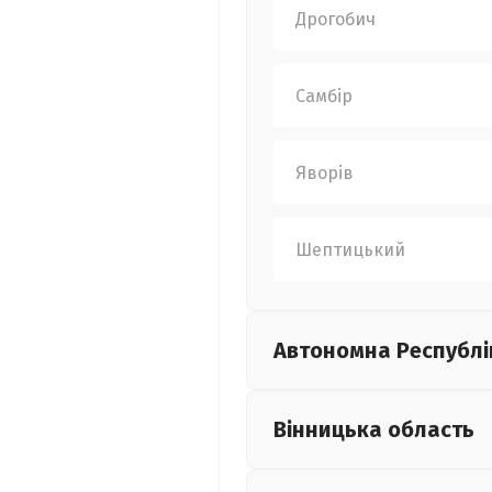
Дрогобич
Самбір
Яворів
Шептицький
Автономна Республі
Вінницька
область