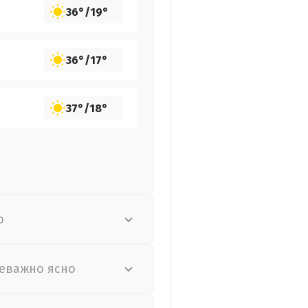
36°
/
19°
36°
/
17°
37°
/
18°
о
еважно ясно