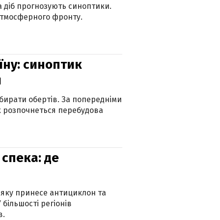
ка діб прогнозують синоптики.
атмосферного фронту.
їну: синоптик
и
бирати обертів. За попередніми
х розпочнеться перебудова
спека: де
 яку принесе антициклон та
 більшості регіонів
в.