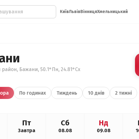
Київ
Львів
Вінниця
Хмельницький
ани
 район, Бажани, 50.1°Пн, 24.81°Сх
ора
По годинах
Тиждень
10 днів
2 тижні
Пт
Сб
Нд
Завтра
08.08
09.08
1