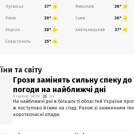
Луганськ
Миколаїв
37°
38°
Рівне
Суми
39°
36°
Херсон
Хмельницький
38°
37°
Севастополь
35°
ни та світу
Грози замінять сильну спеку до 
погоди на найближчі дні
6 серпня,
08:00
234
На найближчі дні в більшості областей України про
ж поступово йтиме на спад. Разом зі зниженням те
короткочасні опади.