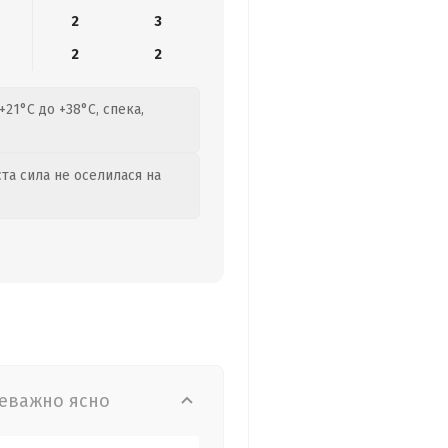
2
3
2
2
+21°C до +38°C, спека,
та сила не оселилася на
еважно ясно