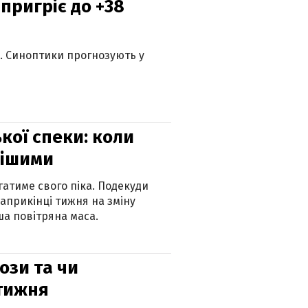
 пригріє до +38
ю. Синоптики прогнозують у
кої спеки: коли
нішими
атиме свого піка. Подекуди
наприкінці тижня на зміну
а повітряна маса.
рози та чи
 тижня