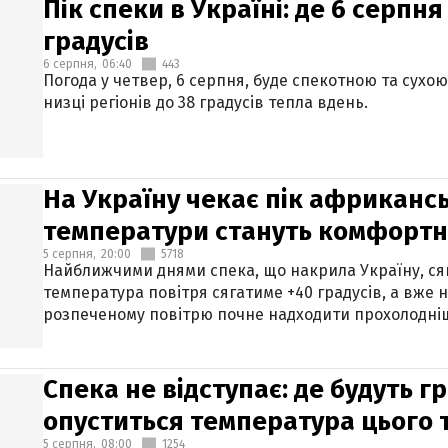
Пік спеки в Україні: де 6 серпня
градусів
6 серпня,
06:40
443
Погода у четвер, 6 серпня, буде спекотною та сухо
низці регіонів до 38 градусів тепла вдень.
На Україну чекає пік африкансь
температури стануть комфорт
5 серпня,
20:00
5718
Найближчими днями спека, що накрила Україну, сяг
температура повітря сягатиме +40 градусів, а вже 
розпеченому повітрю почне надходити прохолодніш
Спека не відступає: де будуть г
опуститься температура цього
5 серпня,
08:00
1254