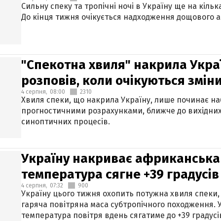
Сильну спеку та тропічні ночі в Україну ще на кіль
До кінця тижня очікується надходження дощового 
"Спекотна хвиля" накрила Укра
розповів, коли очікуються змін
4 серпня,
08:00
2310
Хвиля спеки, що накрила Україну, лише починає на
прогностичними розрахунками, ближче до вихідни
синоптичних процесів.
Україну накриває африканська 
температура сягне +39 градусів
4 серпня,
07:32
900
Україну цього тижня охопить потужна хвиля спеки,
гаряча повітряна маса субтропічного походження. У
температура повітря вдень сягатиме до +39 градусі