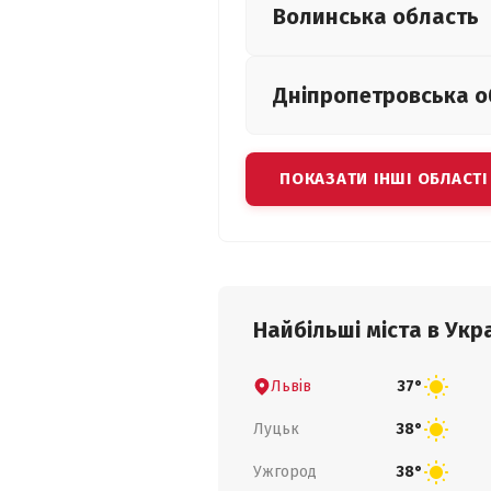
Волинська
область
Дніпропетровська
о
ПОКАЗАТИ ІНШІ ОБЛАСТІ
Найбільші міста в Укра
Львів
37°
Луцьк
38°
Ужгород
38°