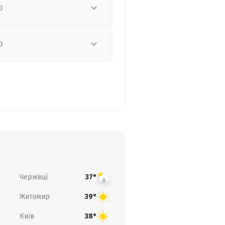
о
о
Чернівці
37°
Житомир
39°
Київ
38°