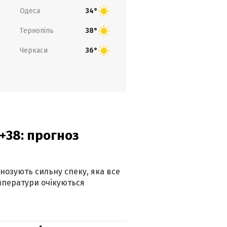
Одеса
34°
Тернопіль
38°
Черкаси
36°
+38: прогноз
гнозують сильну спеку, яка все
мператури очікуються