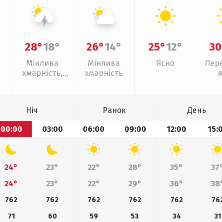
28°
18°
26°
14°
25°
12°
30
Мінлива
Мінлива
Ясно
Пер
хмарність,
хмарність
грози
Ніч
Ранок
День
00:00
03:00
06:00
09:00
12:00
15:
24°
23°
22°
28°
35°
37
24°
23°
22°
29°
36°
38
762
762
762
762
762
76
71
60
59
53
34
31