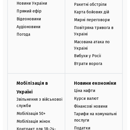
Новини України
Ракетні обстріли
Прямий ефір
Карта бойових дій
Відеоновини
Мирні переговори
Аудіоновини
Повітряна тривога в
Україні
Погода
Масована атака по
Україні
Вибухи у Росії
Втрати ворога
Мобілізація в
Новини економіки
Ціна нафти
Україні
Курси валют
Звільнення з військової
служби
Фінансові новини
Мобілізація 50+
Тарифи на комунальні
послуги
Мобілізація жінок
Податки
Контракт для 18-24-