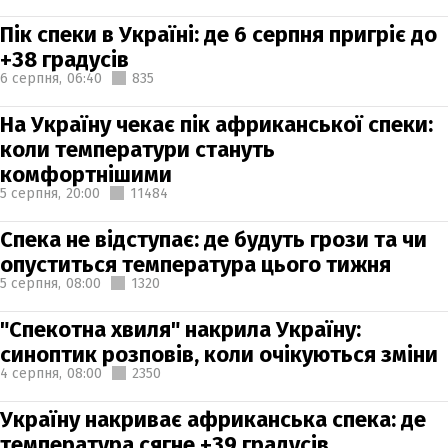
Пік спеки в Україні: де 6 серпня пригріє до
+38 градусів
6 серпня,
06:40
835
На Україну чекає пік африканської спеки:
коли температури стануть
комфортнішими
5 серпня,
20:00
11484
Спека не відступає: де будуть грози та чи
опуститься температура цього тижня
5 серпня,
08:00
1320
"Спекотна хвиля" накрила Україну:
синоптик розповів, коли очікуються зміни
4 серпня,
08:00
2350
Україну накриває африканська спека: де
температура сягне +39 градусів