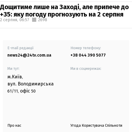
Дощитиме лише на Заході, але припече до
+35: яку погоду прогнозують на 2 серпня
2 серпня,
06:57
2698
E-mail редакції
Номер телефону:
news24@24tv.com.ua
+38 044 390 5077
Ми тут:
Ми в соцмережах:
м.Київ
,
вул. Володимирська
офіс
61/11,
50
Про нас
Угода Користувача Спільноти