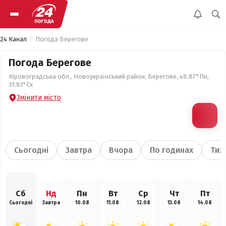
24 Канал
Погода Берегове
Погода Берегове
Кіровоградська обл., Новоукраїнський район, Берегове, 48.87°Пн,
31.81°Сх
Змінити місто
Сьогодні
Завтра
Вчора
По годинах
Тиж
Сб
Нд
Пн
Вт
Ср
Чт
Пт
Сьогодні
Завтра
10.08
11.08
12.08
13.08
14.08