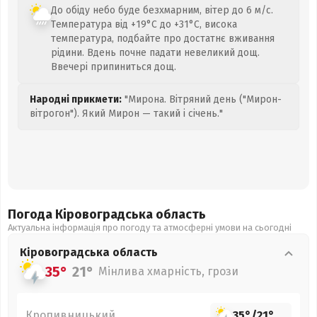
До обіду небо буде безхмарним, вітер до 6 м/с.
Температура від +19°C до +31°C, висока
температура, подбайте про достатнє вживання
рідини. Вдень почне падати невеликий дощ.
Ввечері припиниться дощ.
Народні прикмети:
"Мирона. Вітряний день ("Мирон-
вітрогон"). Який Мирон — такий і січень."
Погода Кіровоградська
область
Актуальна інформація про погоду та атмосферні умови на сьогодні
Кіровоградська
область
35°
21°
Мінлива хмарність, грози
Кропивницький
35°
/
21°