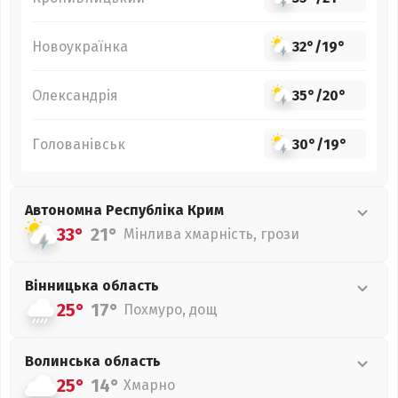
Новоукраїнка
32°
/
19°
Олександрія
35°
/
20°
Голованівськ
30°
/
19°
Автономна Республіка Крим
33°
21°
Мінлива хмарність, грози
Вінницька
область
25°
17°
Похмуро, дощ
Волинська
область
25°
14°
Хмарно