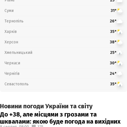
Рівне
25°
Суми
31°
Тернопіль
26°
Харків
35°
Херсон
38°
Хмельницький
25°
Черкаси
30°
Чернігів
24°
Севастополь
35°
Новини погоди України та світу
До +38, але місцями з грозами та
шквалами: якою буде погода на вихідних
8 серпня,
08:00
325