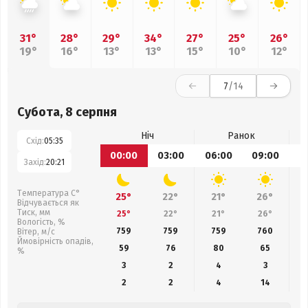
31°
28°
29°
34°
27°
25°
26°
19°
16°
13°
13°
15°
10°
12°
7
/14
Субота, 8 серпня
Ніч
Ранок
Схід:
05:35
00:00
03:00
06:00
09:00
1
Захід:
20:21
Температура С°
25°
22°
21°
26°
Відчувається як
Тиск, мм
25°
22°
21°
26°
Вологість, %
759
759
759
760
Вітер, м/с
Ймовірність опадів,
59
76
80
65
%
3
2
4
3
2
2
4
14