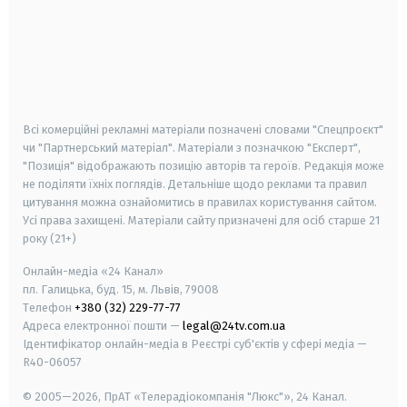
android
apple
smart tv
samsung smart tv
Всі комерційні рекламні матеріали позначені словами "Спецпроєкт"
чи "Партнерський матеріал". Матеріали з позначкою "Експерт",
"Позиція" відображають позицію авторів та героїв. Редакція може
не поділяти їхніх поглядів. Детальніше щодо реклами та правил
цитування можна ознайомитись в правилах користування сайтом.
Усі права захищені.
Матеріали сайту призначені для осіб старше
21
року (21+)
Онлайн-медіа «24 Канал»
пл. Галицька, буд. 15, м. Львів, 79008
Телефон
+380 (32) 229-77-77
Адреса електронної пошти —
legal@24tv.com.ua
Ідентифікатор онлайн-медіа в Реєстрі суб'єктів у сфері медіа —
R40-06057
© 2005—2026,
ПрАТ «Телерадіокомпанія "Люкс"», 24 Канал.