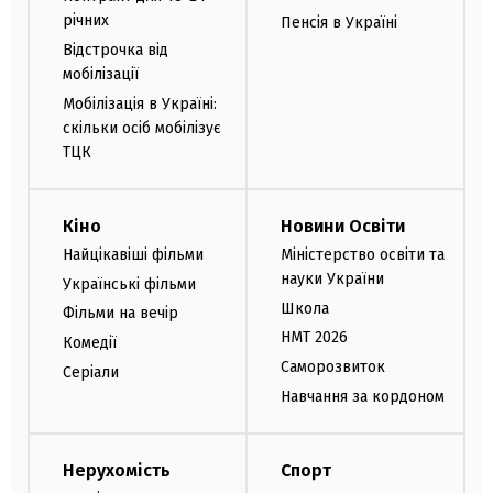
річних
Пенсія в Україні
Відстрочка від
мобілізації
Мобілізація в Україні:
скільки осіб мобілізує
ТЦК
Кіно
Новини Освіти
Найцікавіші фільми
Міністерство освіти та
науки України
Українські фільми
Школа
Фільми на вечір
НМТ 2026
Комедії
Саморозвиток
Серіали
Навчання за кордоном
Нерухомість
Спорт