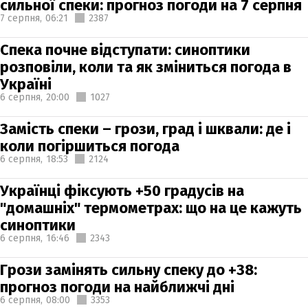
сильної спеки: прогноз погоди на 7 серпня
7 серпня,
06:21
2387
Спека почне відступати: синоптики
розповіли, коли та як зміниться погода в
Україні
6 серпня,
20:00
1027
Замість спеки – грози, град і шквали: де і
коли погіршиться погода
6 серпня,
18:53
2124
Українці фіксують +50 градусів на
"домашніх" термометрах: що на це кажуть
синоптики
6 серпня,
16:46
2343
Грози замінять сильну спеку до +38:
прогноз погоди на найближчі дні
6 серпня,
08:00
3353