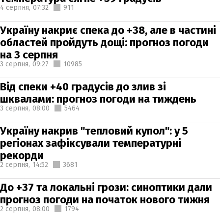
4 серпня,
07:32
911
Україну накриє спека до +38, але в частині
областей пройдуть дощі: прогноз погоди
на 3 серпня
3 серпня,
09:27
10985
Від спеки +40 градусів до злив зі
шквалами: прогноз погоди на тиждень
3 серпня,
08:00
5464
Україну накрив "тепловий купол": у 5
регіонах зафіксували температурні
рекорди
2 серпня,
14:52
3681
До +37 та локальні грози: синоптики дали
прогноз погоди на початок нового тижня
2 серпня,
08:00
1794