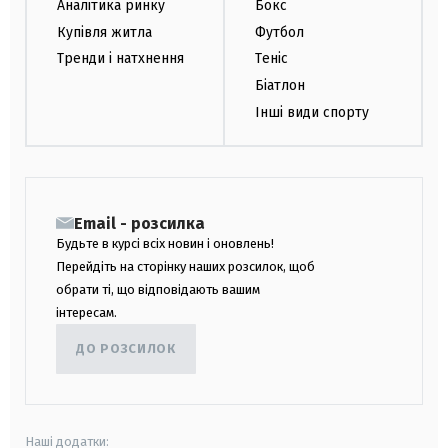
Аналітика ринку
Бокс
Купівля житла
Футбол
Тренди і натхнення
Теніс
Біатлон
Інші види спорту
Email - розсилка
Будьте в курсі всіх новин і оновлень!
Перейдіть на сторінку наших розсилок, щоб
обрати ті, що відповідають вашим
інтересам.
ДО РОЗСИЛОК
Наші додатки: