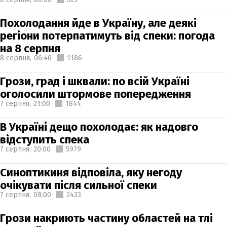
Похолодання йде в Україну, але деякі
регіони потерпатимуть від спеки: погода
на 8 серпня
8 серпня,
06:46
1186
Грози, град і шквали: по всій Україні
оголосили штормове попередження
7 серпня,
21:00
1844
В Україні дещо похолодає: як надовго
відступить спека
7 серпня,
20:00
5979
Синоптикиня відповіла, яку негоду
очікувати після сильної спеки
7 серпня,
08:00
2433
Грози накриють частину областей на тлі