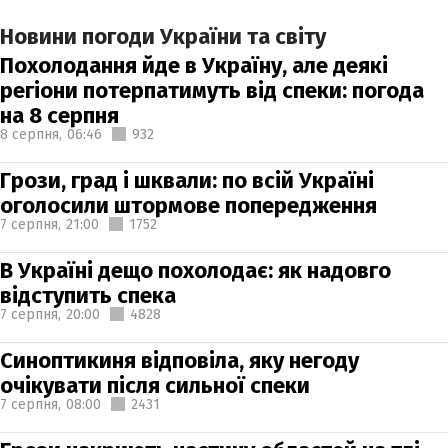
Новини погоди України та світу
Похолодання йде в Україну, але деякі
регіони потерпатимуть від спеки: погода
на 8 серпня
8 серпня,
06:46
932
Грози, град і шквали: по всій Україні
оголосили штормове попередження
7 серпня,
21:00
1752
В Україні дещо похолодає: як надовго
відступить спека
7 серпня,
20:00
4828
Синоптикиня відповіла, яку негоду
очікувати після сильної спеки
7 серпня,
08:00
2431