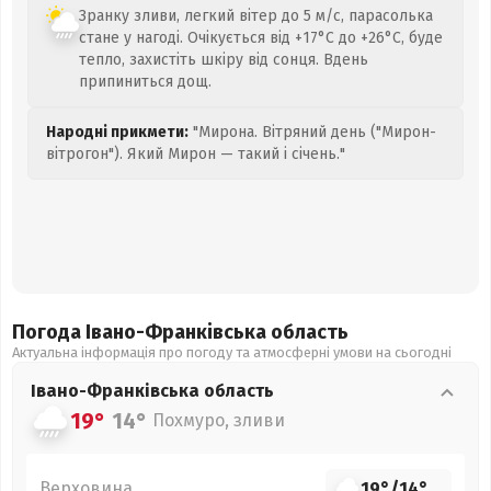
Зранку зливи, легкий вітер до 5 м/с, парасолька
стане у нагоді. Очікується від +17°C до +26°C, буде
тепло, захистіть шкіру від сонця. Вдень
припиниться дощ.
Народні прикмети:
"Мирона. Вітряний день ("Мирон-
вітрогон"). Який Мирон — такий і січень."
Погода Івано-Франківська
область
Актуальна інформація про погоду та атмосферні умови на сьогодні
Івано-Франківська
область
19°
14°
Похмуро, зливи
Верховина
19°
/
14°