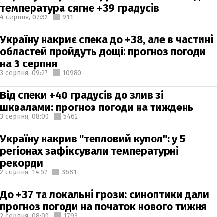
температура сягне +39 градусів
4 серпня,
07:32
911
Україну накриє спека до +38, але в частині
областей пройдуть дощі: прогноз погоди
на 3 серпня
3 серпня,
09:27
10980
Від спеки +40 градусів до злив зі
шквалами: прогноз погоди на тиждень
3 серпня,
08:00
5462
Україну накрив "тепловий купол": у 5
регіонах зафіксували температурні
рекорди
2 серпня,
14:52
3681
До +37 та локальні грози: синоптики дали
прогноз погоди на початок нового тижня
2 серпня,
08:00
1793