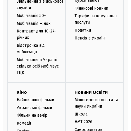
Курси валют
Звільнення з військової
служби
Фінансові новини
Мобілізація 50+
Тарифи на комунальні
послуги
Мобілізація жінок
Податки
Контракт для 18-24-
річних
Пенсія в Україні
Відстрочка від
мобілізації
Мобілізація в Україні:
скільки осіб мобілізує
ТЦК
Кіно
Новини Освіти
Найцікавіші фільми
Міністерство освіти та
науки України
Українські фільми
Школа
Фільми на вечір
НМТ 2026
Комедії
Саморозвиток