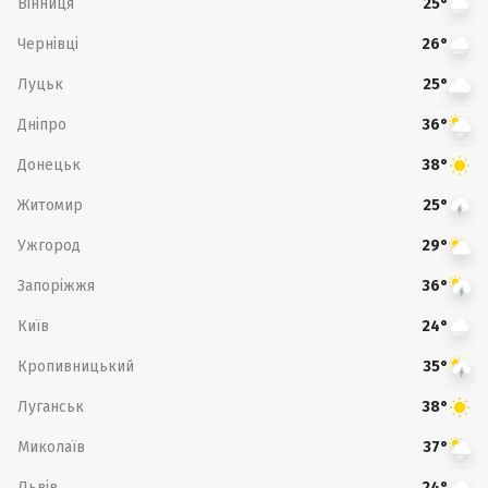
Вінниця
25°
Чернівці
26°
Луцьк
25°
Дніпро
36°
Донецьк
38°
Житомир
25°
Ужгород
29°
Запоріжжя
36°
Київ
24°
Кропивницький
35°
Луганськ
38°
Миколаїв
37°
Львів
24°