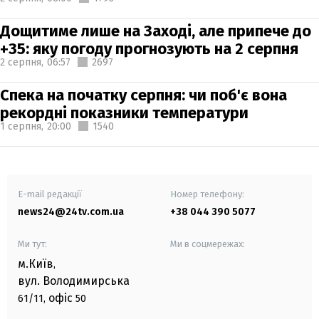
Дощитиме лише на Заході, але припече до
+35: яку погоду прогнозують на 2 серпня
2 серпня,
06:57
2697
Спека на початку серпня: чи поб'є вона
рекордні показники температури
1 серпня,
20:00
1540
E-mail редакції
Номер телефону:
news24@24tv.com.ua
+38 044 390 5077
Ми тут:
Ми в соцмережах:
м.Київ
,
вул. Володимирська
офіс
61/11,
50