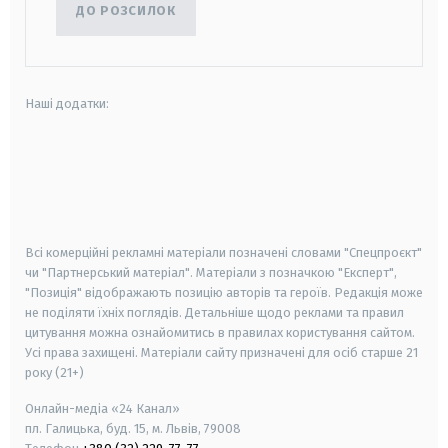
ДО РОЗСИЛОК
Наші додатки:
android
apple
smart tv
samsung smart tv
Всі комерційні рекламні матеріали позначені словами "Спецпроєкт"
чи "Партнерський матеріал". Матеріали з позначкою "Експерт",
"Позиція" відображають позицію авторів та героїв. Редакція може
не поділяти їхніх поглядів. Детальніше щодо реклами та правил
цитування можна ознайомитись в правилах користування сайтом.
Усі права захищені.
Матеріали сайту призначені для осіб старше
21
року (21+)
Онлайн-медіа «24 Канал»
пл. Галицька, буд. 15, м. Львів, 79008