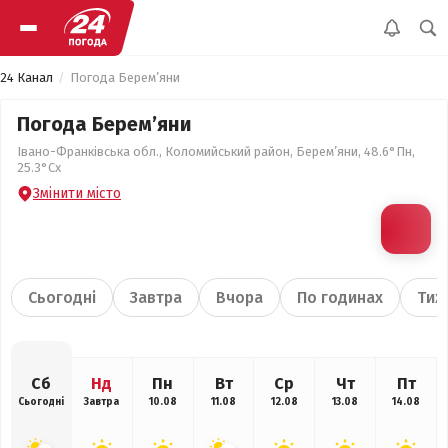
24 Канал
Погода Берем’яни
Погода Берем’яни
Івано-Франківська обл., Коломийський район, Берем’яни, 48.6°Пн,
25.3°Сх
Змінити місто
Сьогодні
Завтра
Вчора
По годинах
Тиж
Сб
Нд
Пн
Вт
Ср
Чт
Пт
Сьогодні
Завтра
10.08
11.08
12.08
13.08
14.08