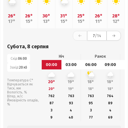
26°
26°
30°
31°
25°
26°
28°
17°
15°
13°
15°
15°
11°
12°
7
/14
Субота, 8 серпня
Ніч
Ранок
Схід:
06:00
00:00
03:00
06:00
09:00
1
Захід:
20:45
Температура С°
20°
19°
18°
18°
Відчувається як
Тиск, мм
20°
19°
18°
18°
Вологість, %
762
763
763
764
Вітер, м/с
Ймовірність опадів,
87
93
95
89
%
3
4
3
4
9
40
77
69