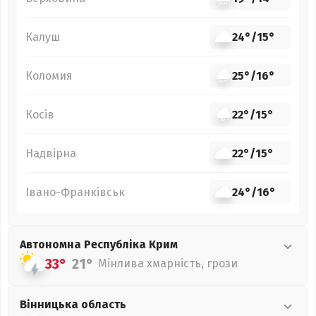
Калуш
24°
/
15°
Коломия
25°
/
16°
Косів
22°
/
15°
Надвірна
22°
/
15°
Івано-Франківськ
24°
/
16°
Автономна Республіка Крим
33°
21°
Мінлива хмарність, грози
Вінницька
область