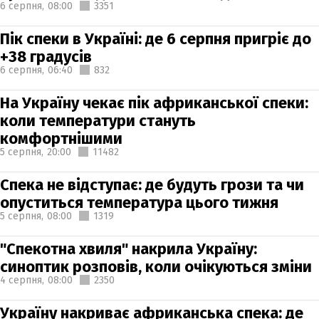
6 серпня,
08:00
3351
Пік спеки в Україні: де 6 серпня пригріє до
+38 градусів
6 серпня,
06:40
832
На Україну чекає пік африканської спеки:
коли температури стануть
комфортнішими
5 серпня,
20:00
11482
Спека не відступає: де будуть грози та чи
опуститься температура цього тижня
5 серпня,
08:00
1319
"Спекотна хвиля" накрила Україну:
синоптик розповів, коли очікуються зміни
4 серпня,
08:00
2350
Україну накриває африканська спека: де