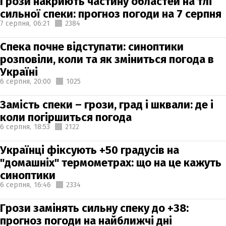
Грози накриють частину областей на тлі
сильної спеки: прогноз погоди на 7 серпня
7 серпня,
06:21
2384
Спека почне відступати: синоптики
розповіли, коли та як зміниться погода в
Україні
6 серпня,
20:00
1025
Замість спеки – грози, град і шквали: де і
коли погіршиться погода
6 серпня,
18:53
2122
Українці фіксують +50 градусів на
"домашніх" термометрах: що на це кажуть
синоптики
6 серпня,
16:46
2334
Грози замінять сильну спеку до +38:
прогноз погоди на найближчі дні