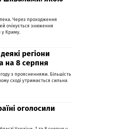
спека. Через проходження
ей очікується зниження
 у Криму.
 деякі регіони
а на 8 серпня
огоду з проясненнями. Більшість
ному сході утримається сильна
країні оголосили
ласті України. 7 та 8 серпня у