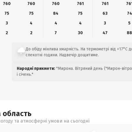
760
760
760
761
761
76
75
75
84
75
63
74
3
4
4
4
3
5
2
2
7
30
47
8
До обіду мінлива хмарність. На термометрі від +17°C до
спекотні години. Надвечір дощитиме.
Народні прикмети:
"Мирона. Вітряний день ("Мирон-вітро
і січень."
а
область
огоду та атмосферні умови на сьогодні