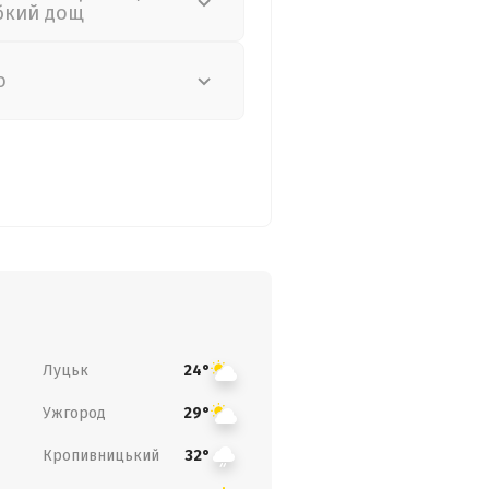
бкий дощ
о
Луцьк
24°
Ужгород
29°
Кропивницький
32°