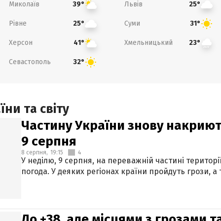
Миколаїв
Львів
39°
25°
Рівне
Суми
25°
31°
Херсон
Хмельницький
41°
23°
Севастополь
32°
ни та світу
Частину України знову накриют
9 серпня
8 серпня,
19:15
4
У неділю, 9 серпня, на переважній частині території
погода. У деяких регіонах країни пройдуть грози, а
До +38, але місцями з грозами 