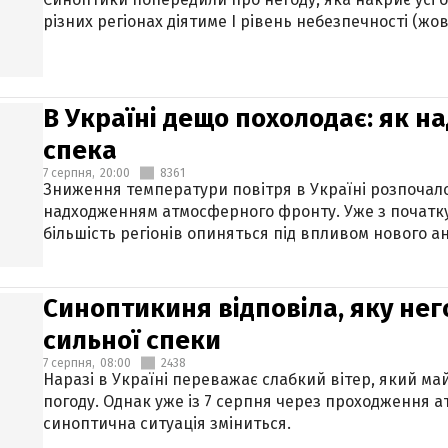
різних регіонах діятиме І рівень небезпечності (жов
В Україні дещо похолодає: як н
спека
7 серпня,
20:00
8361
Зниження температури повітря в Україні розпочалос
надходженням атмосферного фронту. Уже з початку
більшість регіонів опиняться під впливом нового а
Синоптикиня відповіла, яку нег
сильної спеки
7 серпня,
08:00
2438
Наразі в Україні переважає слабкий вітер, який м
погоду. Однак уже із 7 серпня через проходження 
синоптична ситуація зміниться.