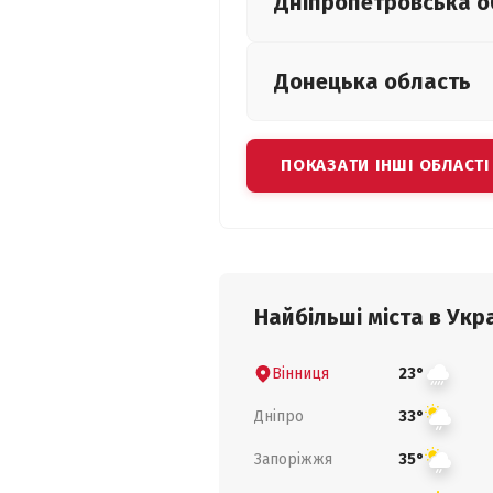
Дніпропетровська
о
Донецька
область
ПОКАЗАТИ ІНШІ ОБЛАСТІ
Найбільші міста в Укра
Вінниця
23°
Дніпро
33°
Запоріжжя
35°