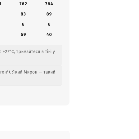
1
762
764
83
89
6
6
8
69
40
 +27°C, тримайтеся в тіні у
гон"). Який Мирон — такий