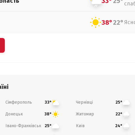
33°
25°
бласть
сла
38°
22°
Ясн
їні
Сімферополь
Чернівці
33°
25°
Донецьк
Житомир
38°
22°
Івано-Франківськ
Київ
25°
24°