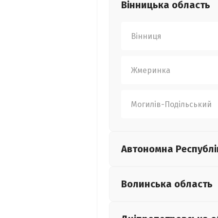
Вінницька
область
Вінниця
Жмеринка
Могилів-Подільський
Автономна Республі
Волинська
область