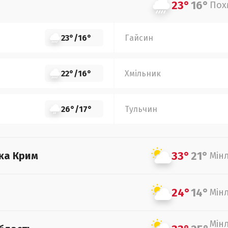
23°
16°
Пох
23°
/
16°
Гайсин
22°
/
16°
Хмільник
26°
/
17°
Тульчин
33°
21°
ка Крим
Мін
24°
14°
Мін
Мін