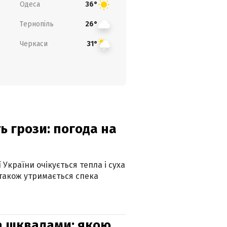
Одеса
36°
Тернопіль
26°
Черкаси
31°
ь грози: погода на
 України очікується тепла і суха
 також утримається спека
та шквалами: якою