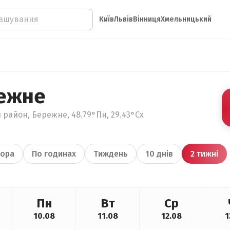
Київ
Львів
Вінниця
Хмельницький
ежне
 район, Бережне, 48.79°Пн, 29.43°Сх
ора
По годинах
Тиждень
10 днів
2 тижні
Пн
Вт
Ср
10.08
11.08
12.08
1