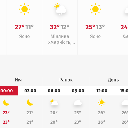
27°
11°
32°
12°
25°
13°
24
Ясно
Мінлива
Ясно
Хм
хмарність,
слабкий дощ
Ніч
Ранок
День
00:00
03:00
06:00
09:00
12:00
15:
23°
21°
20°
23°
26°
26
23°
21°
20°
23°
26°
26