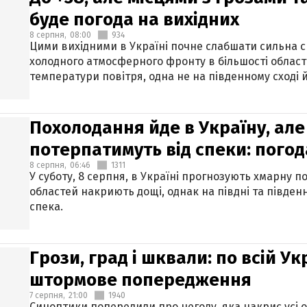
буде погода на вихідних
8 серпня,
08:00
934
Цими вихідними в Україні почне слабшати сильна 
холодного атмосферного фронту в більшості област
температури повітря, одна не на південному сході й
Похолодання йде в Україну, але
потерпатимуть від спеки: погод
8 серпня,
06:46
1311
У суботу, 8 серпня, в Україні прогнозують хмарну п
областей накриють дощі, однак на півдні та півден
спека.
Грози, град і шквали: по всій У
штормове попередження
7 серпня,
21:00
1940
Синоптики попередили про негоду, яка накриє усі об