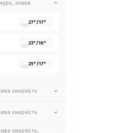
муро, зливи
27°
/
17°
23°
/
16°
25°
/
17°
лива хмарність
лива хмарність
лива хмарність,