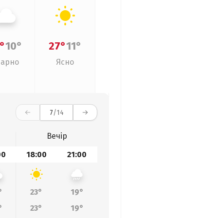
°
10°
27°
11°
арно
Ясно
7
/14
Вечір
00
18:00
21:00
°
23°
19°
°
23°
19°