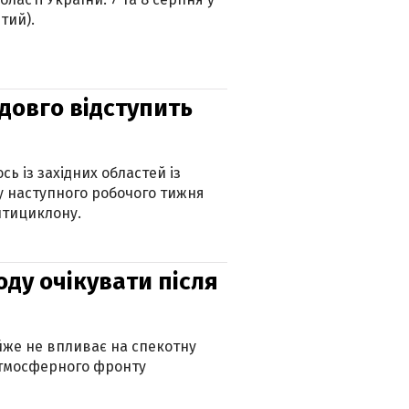
тий).
адовго відступить
ь із західних областей із
 наступного робочого тижня
нтициклону.
оду очікувати після
айже не впливає на спекотну
атмосферного фронту