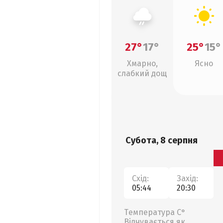
27°
17°
25°
15°
Хмарно,
Ясно
слабкий дощ
Субота, 8 серпня
Схід:
Захід:
05:44
20:30
Температура С°
Відчувається як