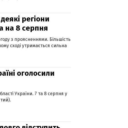
 деякі регіони
а на 8 серпня
огоду з проясненнями. Більшість
ному сході утримається сильна
країні оголосили
ласті України. 7 та 8 серпня у
тий).
адовго відступить