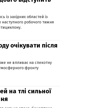
ь із західних областей із
 наступного робочого тижня
нтициклону.
оду очікувати після
айже не впливає на спекотну
атмосферного фронту
й на тлі сильної
пня