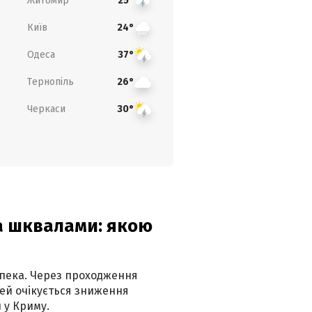
Житомир
25°
Київ
24°
Одеса
37°
Тернопіль
26°
Черкаси
30°
та шквалами: якою
спека. Через проходження
ей очікується зниження
 у Криму.