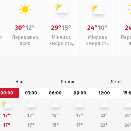
30°
12°
29°
15°
24°
10°
2
о
Переважно
Мінлива
Мінлива
Пер
ясно
хмарність,
хмарність
слабкий дощ
Ніч
Ранок
День
00:00
03:00
06:00
09:00
12:00
15:
17°
17°
15°
17°
22°
24
17°
17°
15°
17°
22°
24