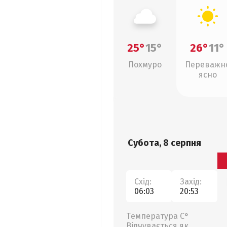
25°
15°
26°
11°
Похмуро
Переважн
ясно
Субота, 8 серпня
Схід:
Захід:
06:03
20:53
Температура С°
Відчувається як