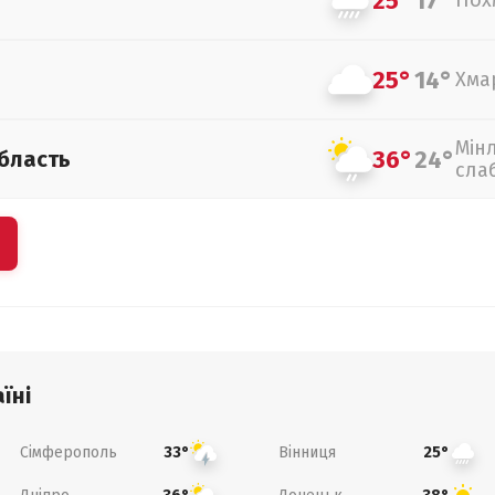
25°
17°
Пох
25°
14°
Хма
Мін
36°
24°
бласть
сла
їні
Сімферополь
Вінниця
33°
25°