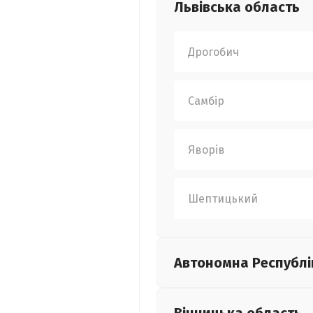
Львівська
область
Дрогобич
Самбір
Яворів
Шептицький
Автономна Республі