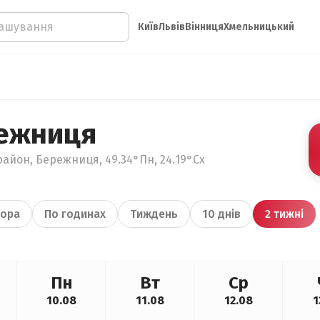
Київ
Львів
Вінниця
Хмельницький
режниця
район, Бережниця, 49.34°Пн, 24.19°Сх
ора
По годинах
Тиждень
10 днів
2 тижні
Пн
Вт
Ср
10.08
11.08
12.08
1