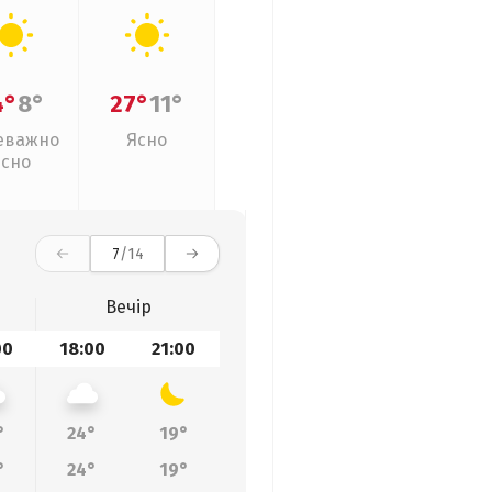
4°
8°
27°
11°
еважно
Ясно
ясно
7
/14
Вечір
00
18:00
21:00
°
24°
19°
°
24°
19°