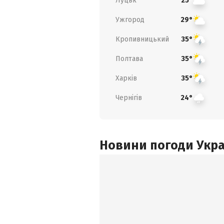
Луцьк
25°
Ужгород
29°
Кропивницький
35°
Полтава
35°
Харків
35°
Чернігів
24°
Новини погоди Украї