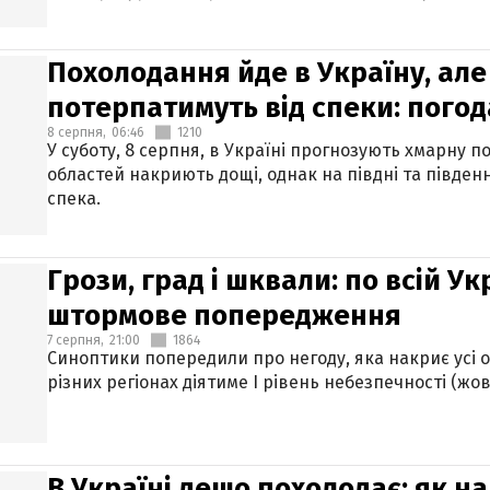
Похолодання йде в Україну, але
потерпатимуть від спеки: погод
8 серпня,
06:46
1210
У суботу, 8 серпня, в Україні прогнозують хмарну п
областей накриють дощі, однак на півдні та півден
спека.
Грози, град і шквали: по всій У
штормове попередження
7 серпня,
21:00
1864
Синоптики попередили про негоду, яка накриє усі об
різних регіонах діятиме І рівень небезпечності (жов
В Україні дещо похолодає: як н