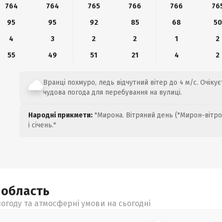
764
764
765
766
766
76
95
95
92
85
68
50
4
3
2
2
1
2
55
49
51
21
4
2
Вранці похмуро, ледь відчутний вітер до 4 м/с. Очікуєт
чудова погода для перебування на вулиці.
Народні прикмети:
"Мирона. Вітряний день ("Мирон-вітро
і січень."
а
область
огоду та атмосферні умови на сьогодні