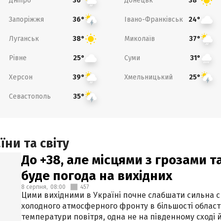
Дніпро
Донецьк
36°
38°
Запоріжжя
Івано-Франківськ
36°
24°
Луганськ
Миколаїв
38°
37°
Рівне
Суми
25°
31°
Херсон
Хмельницький
39°
25°
Севастополь
35°
ни та світу
До +38, але місцями з грозами 
буде погода на вихідних
8 серпня,
08:00
457
Цими вихідними в Україні почне слабшати сильна 
холодного атмосферного фронту в більшості област
температури повітря, одна не на південному сході й