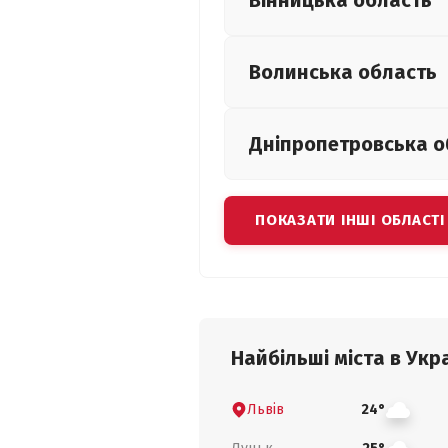
Вінницька
область
Волинська
область
Дніпропетровська
о
ПОКАЗАТИ ІНШІ ОБЛАСТІ
Найбільші міста в Укра
Львів
24°