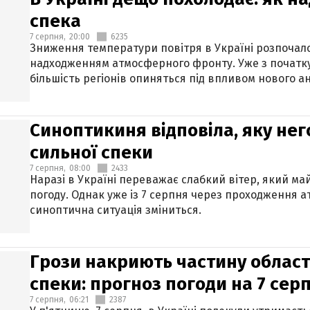
спека
7 серпня,
20:00
6235
Зниження температури повітря в Україні розпочалос
надходженням атмосферного фронту. Уже з початку
більшість регіонів опиняться під впливом нового а
Синоптикиня відповіла, яку нег
сильної спеки
7 серпня,
08:00
2433
Наразі в Україні переважає слабкий вітер, який м
погоду. Однак уже із 7 серпня через проходження 
синоптична ситуація зміниться.
Грози накриють частину областе
спеки: прогноз погоди на 7 сер
7 серпня,
06:21
2387