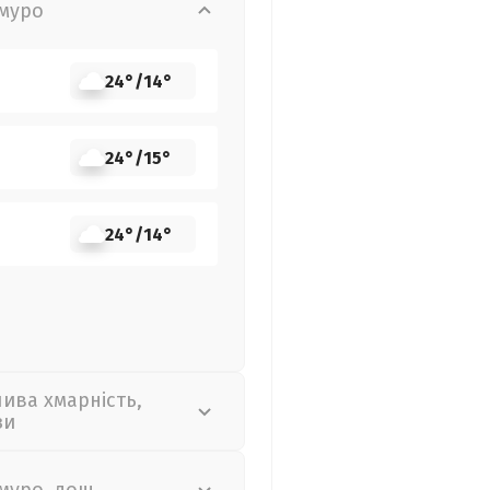
муро
24°
/
14°
24°
/
15°
24°
/
14°
лива хмарність,
зи