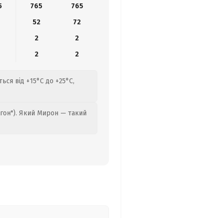
5
765
765
52
72
2
2
2
2
ься від +15°C до +25°C,
гон"). Який Мирон — такий