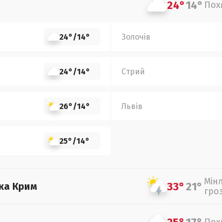
24°
14°
Пох
24°
/
14°
Золочів
24°
/
14°
Стрий
26°
/
14°
Львів
25°
/
14°
Мін
33°
21°
ка Крим
гро