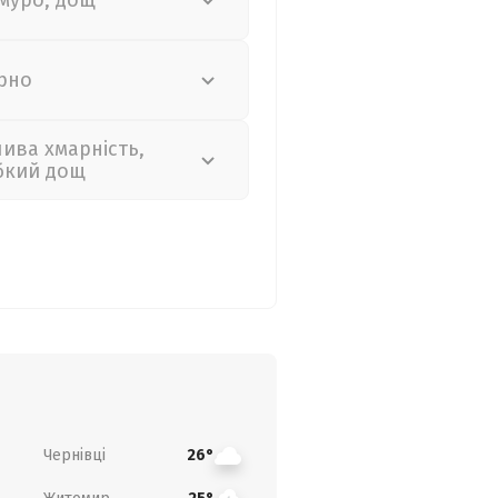
муро, дощ
рно
лива хмарність,
бкий дощ
Чернівці
26°