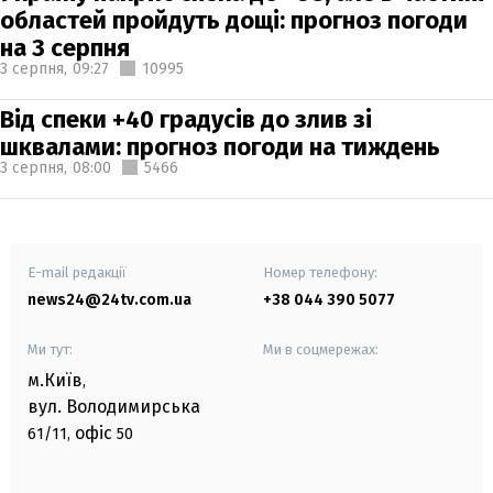
областей пройдуть дощі: прогноз погоди
на 3 серпня
3 серпня,
09:27
10995
Від спеки +40 градусів до злив зі
шквалами: прогноз погоди на тиждень
3 серпня,
08:00
5466
E-mail редакції
Номер телефону:
news24@24tv.com.ua
+38 044 390 5077
Ми тут:
Ми в соцмережах:
м.Київ
,
вул. Володимирська
офіс
61/11,
50