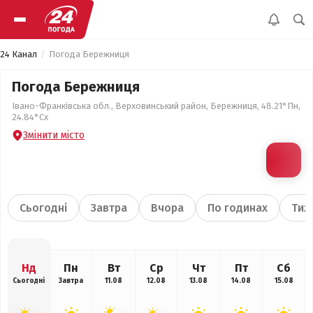
24 Канал
Погода Бережниця
Погода Бережниця
Івано-Франківська обл., Верховинський район, Бережниця, 48.21°Пн,
24.84°Сх
Змінити місто
Сьогодні
Завтра
Вчора
По годинах
Тиж
Нд
Пн
Вт
Ср
Чт
Пт
Сб
Сьогодні
Завтра
11.08
12.08
13.08
14.08
15.08