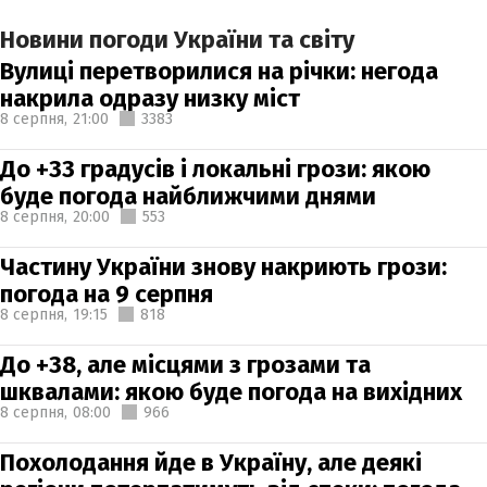
Новини погоди України та світу
Вулиці перетворилися на річки: негода
накрила одразу низку міст
8 серпня,
21:00
3383
До +33 градусів і локальні грози: якою
буде погода найближчими днями
8 серпня,
20:00
553
Частину України знову накриють грози:
погода на 9 серпня
8 серпня,
19:15
818
До +38, але місцями з грозами та
шквалами: якою буде погода на вихідних
8 серпня,
08:00
966
Похолодання йде в Україну, але деякі