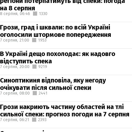
регіони потерпатимуть від спеки: погода
на 8 серпня
8 серпня,
06:46
1330
Грози, град і шквали: по всій Україні
оголосили штормове попередження
7 серпня,
21:00
1953
В Україні дещо похолодає: як надовго
відступить спека
7 серпня,
20:00
9219
Синоптикиня відповіла, яку негоду
очікувати після сильної спеки
7 серпня,
08:00
2441
Грози накриють частину областей на тлі
сильної спеки: прогноз погоди на 7 серпня
7 серпня,
06:21
2393