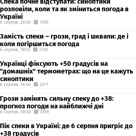
Спека почне відступати: синоптики
розповіли, коли та як зміниться погода в
Україні
6 серпня,
20:00
1055
Замість спеки – грози, град і шквали: де і
коли погіршиться погода
6 серпня,
18:53
2130
Українці фіксують +50 градусів на
"домашніх" термометрах: що на це кажуть
синоптики
6 серпня,
16:46
2371
Грози замінять сильну спеку до +38:
прогноз погоди на найближчі дні
6 серпня,
08:00
3358
Пік спеки в Україні: де 6 серпня пригріє до
+38 градусів