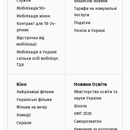
служби
Фінансові новини
Мобілізація 50+
Тарифи на комунальні
послуги
Мобілізація жінок
Податки
Контракт для 18-24-
річних
Пенсія в Україні
Відстрочка від
мобілізації
Мобілізація в Україні:
скільки осіб мобілізує
ТЦК
Кіно
Новини Освіти
Найцікавіші фільми
Міністерство освіти та
науки України
Українські фільми
Школа
Фільми на вечір
НМТ 2026
Комедії
Саморозвиток
Серіали
Навчання за кордоном