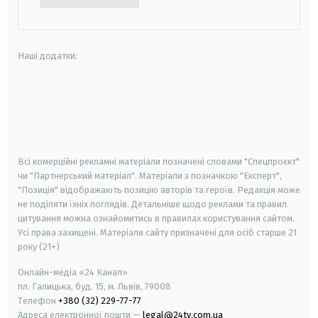
Наші додатки:
android
apple
smart tv
samsung smart tv
Всі комерційні рекламні матеріали позначені словами "Спецпроєкт"
чи "Партнерський матеріал". Матеріали з позначкою "Експерт",
"Позиція" відображають позицію авторів та героїв. Редакція може
не поділяти їхніх поглядів. Детальніше щодо реклами та правил
цитування можна ознайомитись в правилах користування сайтом.
Усі права захищені.
Матеріали сайту призначені для осіб старше
21
року (21+)
Онлайн-медіа «24 Канал»
пл. Галицька, буд. 15, м. Львів, 79008
Телефон
+380 (32) 229-77-77
Адреса електронної пошти —
legal@24tv.com.ua