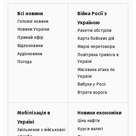
Всі новини
Війна Росії з
Головні новини
Україною
Новини України
Ракетні обстріли
Прямий ефір
Карта бойових дій
Відеоновини
Мирні переговори
Аудіоновини
Повітряна тривога в
Україні
Погода
Масована атака по
Україні
Вибухи у Росії
Втрати ворога
Мобілізація в
Новини економіки
Ціна нафти
Україні
Курси валют
Звільнення з військової