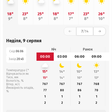
18°
23°
25°
18°
17°
23°
26°
9°
8°
9°
8°
7°
8°
10°
7
/14
Неділя, 9 серпня
Ніч
Ранок
Схід:
06:06
00:00
03:00
06:00
09:00
1
Захід:
20:45
Температура С°
15°
14°
10°
13°
Відчувається як
Тиск, мм
15°
14°
10°
13°
Вологість, %
767
767
767
768
Вітер, м/с
Ймовірність опадів,
77
80
86
70
%
1
1
1
1
2
2
2
2