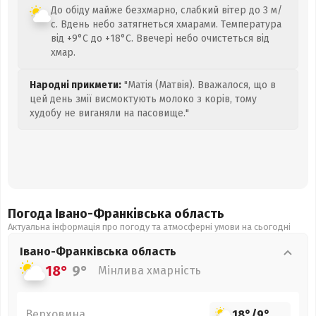
До обіду майже безхмарно, слабкий вітер до 3 м/
с. Вдень небо затягнеться хмарами. Температура
від +9°C до +18°C. Ввечері небо очистеться від
хмар.
Народні прикмети:
"Матія (Матвія). Вважалося, що в
цей день змії висмоктують молоко з корів, тому
худобу не виганяли на пасовище."
Погода Івано-Франківська
область
Актуальна інформація про погоду та атмосферні умови на сьогодні
Івано-Франківська
область
18°
9°
Мінлива хмарність
Верховина
18°
/
9°