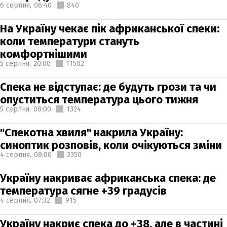
6 серпня,
06:40
840
На Україну чекає пік африканської спеки:
коли температури стануть
комфортнішими
5 серпня,
20:00
11502
Спека не відступає: де будуть грози та чи
опуститься температура цього тижня
5 серпня,
08:00
1324
"Спекотна хвиля" накрила Україну:
синоптик розповів, коли очікуються зміни
4 серпня,
08:00
2350
Україну накриває африканська спека: де
температура сягне +39 градусів
4 серпня,
07:32
915
Україну накриє спека до +38, але в частині