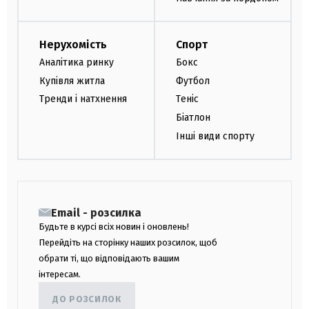
Нерухомість
Спорт
Аналітика ринку
Бокс
Купівля житла
Футбол
Тренди і натхнення
Теніс
Біатлон
Інші види спорту
Email - розсилка
Будьте в курсі всіх новин і оновлень!
Перейдіть на сторінку наших розсилок, щоб
обрати ті, що відповідають вашим
інтересам.
ДО РОЗСИЛОК