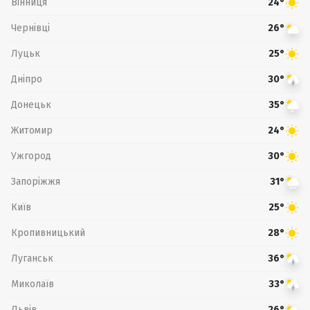
Вінниця
24°
Чернівці
26°
Луцьк
25°
Дніпро
30°
Донецьк
35°
Житомир
24°
Ужгород
30°
Запоріжжя
31°
Київ
25°
Кропивницький
28°
Луганськ
36°
Миколаїв
33°
Львів
26°