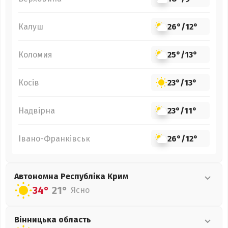
Калуш
26°
/
12°
Коломия
25°
/
13°
Косів
23°
/
13°
Надвірна
23°
/
11°
Івано-Франківськ
26°
/
12°
Автономна Республіка Крим
34°
21°
Ясно
Вінницька
область