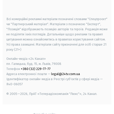
smart tv
samsung smart tv
Всі комерційні рекламні матеріали позначені словами "Спецпроєкт"
чи "Партнерський матеріал". Матеріали з позначкою "Експерт",
"Позиція" відображають позицію авторів та героїв. Редакція може
не поділяти їхніх поглядів. Детальніше щодо реклами та правил
цитування можна ознайомитись в правилах користування сайтом.
Усі права захищені.
Матеріали сайту призначені для осіб старше
21
року (21+)
Онлайн-медіа «24 Канал»
пл. Галицька, буд. 15, м. Львів, 79008
Телефон
+380 (32) 229-77-77
Адреса електронної пошти —
legal@24tv.com.ua
Ідентифікатор онлайн-медіа в Реєстрі суб'єктів у сфері медіа —
R40-06057
© 2005—2026,
ПрАТ «Телерадіокомпанія "Люкс"», 24 Канал.