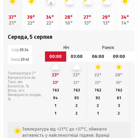
37°
39°
34°
28°
27°
29°
34°
21°
22°
22°
16°
13°
13°
14°
Середа, 5 серпня
Ніч
Ранок
Схід:
05:34
00:00
03:00
06:00
09:00
1
Захід:
20:42
Температура С°
23°
22°
22°
28°
Відчувається як
Тиск, мм
23°
22°
22°
30°
Вологість, %
763
763
762
762
Вітер, м/с
Ймовірність опадів,
94
93
92
61
%
1
2
2
3
1
2
1
2
Температура від +21°C до +37°C, обмежте
активність у найспекотніші години. Вранці