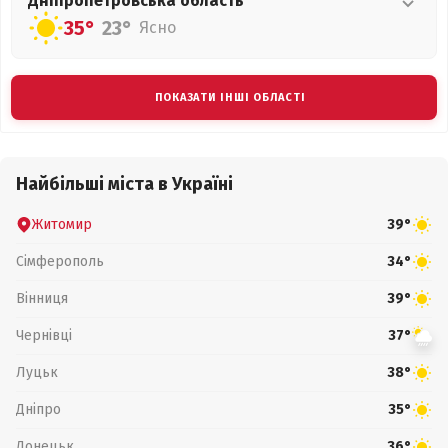
Дніпропетровська
область
35°
23°
Ясно
ПОКАЗАТИ ІНШІ ОБЛАСТІ
Найбільші міста в Україні
Житомир
39°
Сімферополь
34°
Вінниця
39°
Чернівці
37°
Луцьк
38°
Дніпро
35°
Донецьк
36°