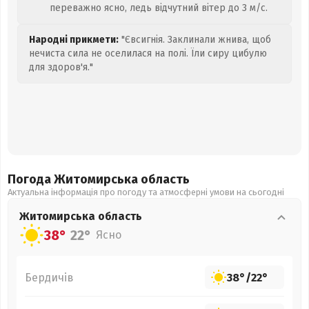
переважно ясно, ледь відчутний вітер до 3 м/с.
Народні прикмети:
"Євсигнія. Заклинали жнива, щоб
нечиста сила не оселилася на полі. Їли сиру цибулю
для здоров'я."
Погода Житомирська
область
Актуальна інформація про погоду та атмосферні умови на сьогодні
Житомирська
область
38°
22°
Ясно
Бердичів
38°
/
22°