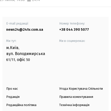
E-mail редакції
Номер телефону:
news24@24tv.com.ua
+38 044 390 5077
Ми тут:
Ми в соцмережах:
м.Київ
,
вул. Володимирська
офіс
61/11,
50
Про нас
Угода Користувача Спільноти
Редакція
Правила коментування
Редакційна політика
Технічна інформація