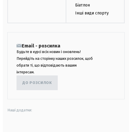
Біатлон
Інші види спорту
Email - розсилка
Будьте в курсі всіх новин і оновлень!
Перейдіть на сторінку наших розсилок, щоб
обрати ті, що відповідають вашим
інтересам.
ДО РОЗСИЛОК
Наші додатки:
android
apple