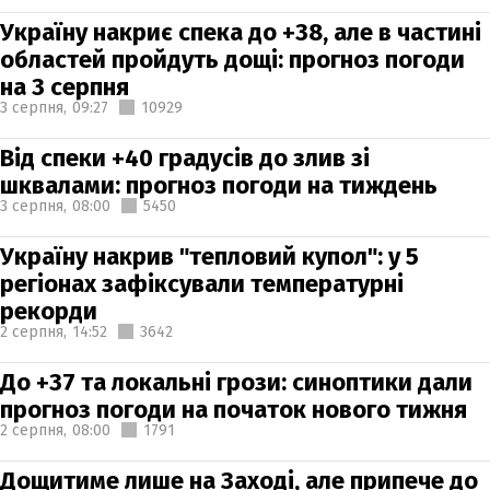
Україну накриє спека до +38, але в частині
областей пройдуть дощі: прогноз погоди
на 3 серпня
3 серпня,
09:27
10929
Від спеки +40 градусів до злив зі
шквалами: прогноз погоди на тиждень
3 серпня,
08:00
5450
Україну накрив "тепловий купол": у 5
регіонах зафіксували температурні
рекорди
2 серпня,
14:52
3642
До +37 та локальні грози: синоптики дали
прогноз погоди на початок нового тижня
2 серпня,
08:00
1791
Дощитиме лише на Заході, але припече до