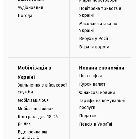
Мирні переговори
Аудіоновини
Повітряна тривога в
Україні
Погода
Масована атака по
Україні
Вибухи у Росії
Втрати ворога
Мобілізація в
Новини економіки
Ціна нафти
Україні
Курси валют
Звільнення з військової
служби
Фінансові новини
Мобілізація 50+
Тарифи на комунальні
послуги
Мобілізація жінок
Податки
Контракт для 18-24-
річних
Пенсія в Україні
Відстрочка від
мобілізації