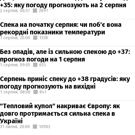
+35: яку погоду прогнозують на 2 серпня
2 серпня,
06:57
2691
Спека на початку серпня: чи поб'є вона
рекордні показники температури
1 серпня,
20:00
1538
Без опадів, але із сильною спекою до +37:
прогноз погоди на 1 серпня
1 серпня,
09:05
653
Серпень приніс спеку до +38 градусів: яку
погоду прогнозують на вихідні
1 серпня,
08:00
841
"Тепловий купол" накриває Європу: як
довго протримається сильна спека в
Україні
31 липня,
20:00
10902