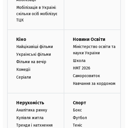
Мобілізація в Україні:
скільки осіб мобілізує
ТЦК
Кіно
Новини Освіти
Найцікавіші фільми
Міністерство освіти та
науки України
Українські фільми
Школа
Фільми на вечір
НМТ 2026
Комедії
Саморозвиток
Серіали
Навчання за кордоном
Нерухомість
Спорт
Аналітика ринку
Бокс
Купівля житла
Футбол
Тренди і натхнення
Теніс