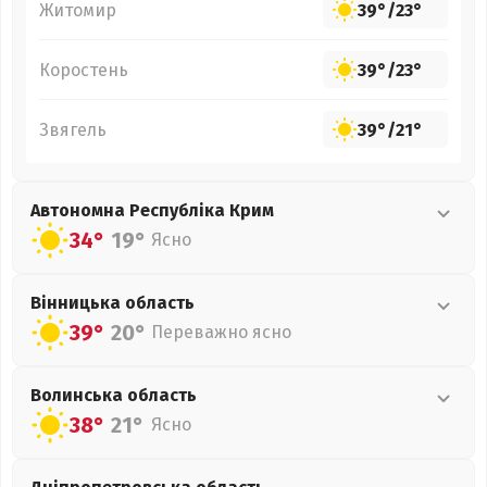
Житомир
39°
/
23°
Коростень
39°
/
23°
Звягель
39°
/
21°
Автономна Республіка Крим
34°
19°
Ясно
Вінницька
область
39°
20°
Переважно ясно
Волинська
область
38°
21°
Ясно