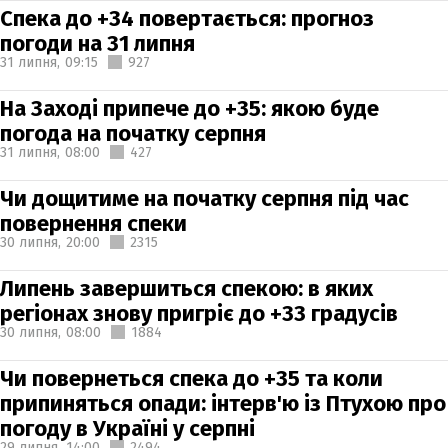
Спека до +34 повертається: прогноз
погоди на 31 липня
31 липня,
09:15
927
На Заході припече до +35: якою буде
погода на початку серпня
31 липня,
08:00
427
Чи дощитиме на початку серпня під час
повернення спеки
30 липня,
20:00
2315
Липень завершиться спекою: в яких
регіонах знову пригріє до +33 градусів
30 липня,
08:00
1884
Чи повернеться спека до +35 та коли
припиняться опади: інтерв'ю із Птухою про
погоду в Україні у серпні
29 липня,
14:00
2494