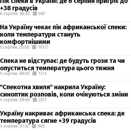
Пік спеки в Україні: де 6 серпня пригріє до
+38 градусів
6 серпня,
06:40
687
На Україну чекає пік африканської спеки:
коли температури стануть
комфортнішими
5 серпня,
20:00
10177
Спека не відступає: де будуть грози та чи
опуститься температура цього тижня
5 серпня,
08:00
1273
"Спекотна хвиля" накрила Україну:
синоптик розповів, коли очікуються зміни
4 серпня,
08:00
2317
Україну накриває африканська спека: де
температура сягне +39 градусів
4 серпня,
07:32
900