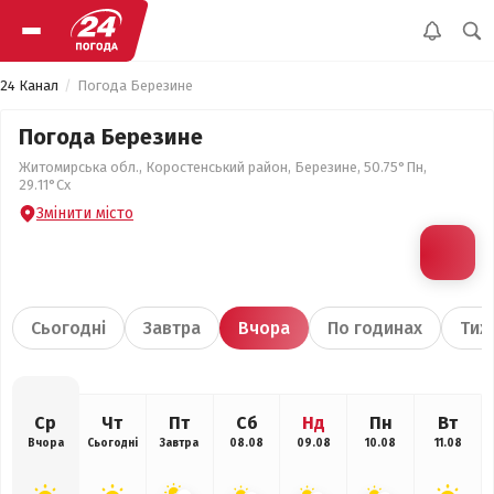
24 Канал
Погода Березине
Погода Березине
Житомирська обл., Коростенський район, Березине, 50.75°Пн,
29.11°Сх
Змінити місто
Сьогодні
Завтра
Вчора
По годинах
Тиж
Ср
Чт
Пт
Сб
Нд
Пн
Вт
Вчора
Сьогодні
Завтра
08.08
09.08
10.08
11.08