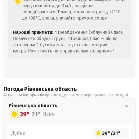
відчутний вітер до 3 м/с, опадів не
передбачається. Температура повітря від +21°C
до +38°C, спека, уникайте прямого сонця.
Народні прикмети:
"Преображення (Яблучний Спас).
Освячують яблука і груші. "Прийшов Спас — пішло
літо від нас". Сухий день — суха осінь, мокрий —
мокра. Ночі стають по-справжньому холодними."
Погода Рівненська
область
Актуальна інформація про погоду та атмосферні умови на сьогодні
Рівненська
область
39°
21°
Ясно
Дубно
39°
/
21°