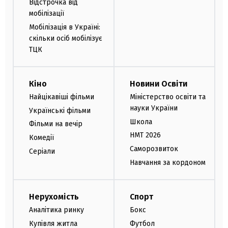
Відстрочка від
мобілізації
Мобілізація в Україні:
скільки осіб мобілізує
ТЦК
Кіно
Новини Освіти
Найцікавіші фільми
Міністерство освіти та
науки України
Українські фільми
Школа
Фільми на вечір
НМТ 2026
Комедії
Саморозвиток
Серіали
Навчання за кордоном
Нерухомість
Спорт
Аналітика ринку
Бокс
Купівля житла
Футбол