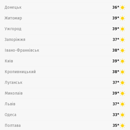
Донецьк
36°
Житомир
39°
Ужгород
39°
Запоріжжя
37°
Івано-Франківськ
38°
Київ
39°
Кропивницький
38°
Луганськ
37°
Миколаїв
39°
Львів
37°
Одеса
33°
Полтава
35°