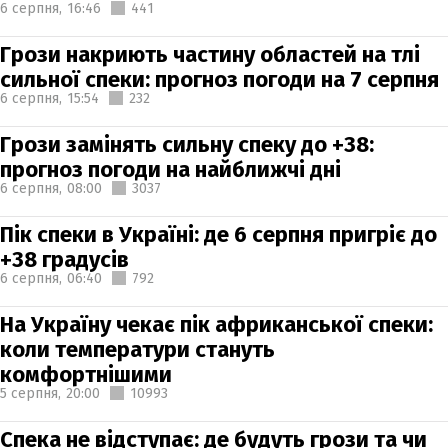
6 серпня,
16:46
441
Грози накриють частину областей на тлі
сильної спеки: прогноз погоди на 7 серпня
6 серпня,
15:54
232
Грози замінять сильну спеку до +38:
прогноз погоди на найближчі дні
6 серпня,
08:00
3037
Пік спеки в Україні: де 6 серпня пригріє до
+38 градусів
6 серпня,
06:40
792
На Україну чекає пік африканської спеки:
коли температури стануть
комфортнішими
5 серпня,
20:00
10993
Спека не відступає: де будуть грози та чи