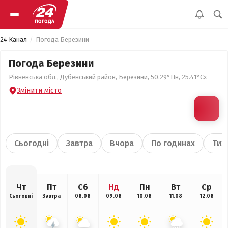
24 Канал
Погода Березини
Погода Березини
Рівненська обл., Дубенський район, Березини, 50.29°Пн, 25.41°Сх
Змінити місто
Сьогодні
Завтра
Вчора
По годинах
Тиж
Чт
Пт
Сб
Нд
Пн
Вт
Ср
Сьогодні
Завтра
08.08
09.08
10.08
11.08
12.08