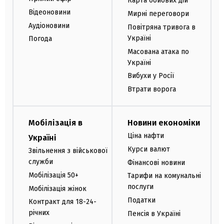
Карта бойових дій
Відеоновини
Мирні переговори
Аудіоновини
Повітряна тривога в
Україні
Погода
Масована атака по
Україні
Вибухи у Росії
Втрати ворога
Мобілізація в
Новини економіки
Ціна нафти
Україні
Курси валют
Звільнення з військової
служби
Фінансові новини
Мобілізація 50+
Тарифи на комунальні
послуги
Мобілізація жінок
Податки
Контракт для 18-24-
річних
Пенсія в Україні