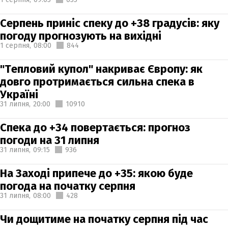
Серпень приніс спеку до +38 градусів: яку
погоду прогнозують на вихідні
1 серпня,
08:00
844
"Тепловий купол" накриває Європу: як
довго протримається сильна спека в
Україні
31 липня,
20:00
10910
Спека до +34 повертається: прогноз
погоди на 31 липня
31 липня,
09:15
936
На Заході припече до +35: якою буде
погода на початку серпня
31 липня,
08:00
428
Чи дощитиме на початку серпня під час