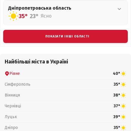
Дніпропетровська
область
35°
23°
Ясно
ПОКАЗАТИ ІНШІ ОБЛАСТІ
Найбільші міста в Україні
Рівне
40°
Сімферополь
35°
Вінниця
38°
Чернівці
37°
Луцьк
39°
Дніпро
35°