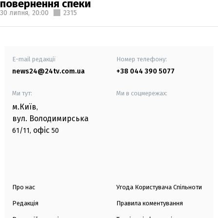
повернення спеки
30 липня,
20:00
2315
E-mail редакції
Номер телефону:
news24@24tv.com.ua
+38 044 390 5077
Ми тут:
Ми в соцмережах:
м.Київ
,
вул. Володимирська
офіс
61/11,
50
Про нас
Угода Користувача Спільноти
Редакція
Правила коментування