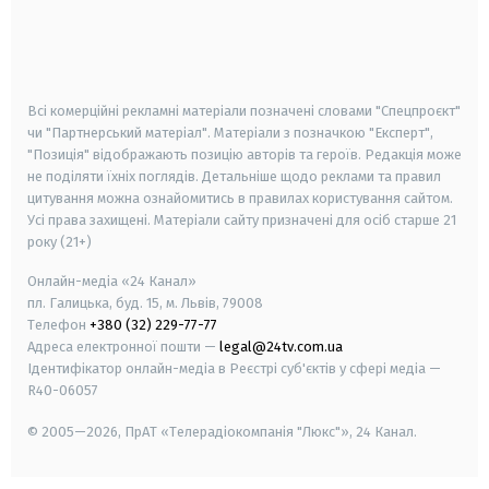
android
apple
smart tv
samsung smart tv
Всі комерційні рекламні матеріали позначені словами "Спецпроєкт"
чи "Партнерський матеріал". Матеріали з позначкою "Експерт",
"Позиція" відображають позицію авторів та героїв. Редакція може
не поділяти їхніх поглядів. Детальніше щодо реклами та правил
цитування можна ознайомитись в правилах користування сайтом.
Усі права захищені.
Матеріали сайту призначені для осіб старше
21
року (21+)
Онлайн-медіа «24 Канал»
пл. Галицька, буд. 15, м. Львів, 79008
Телефон
+380 (32) 229-77-77
Адреса електронної пошти —
legal@24tv.com.ua
Ідентифікатор онлайн-медіа в Реєстрі суб'єктів у сфері медіа —
R40-06057
© 2005—2026,
ПрАТ «Телерадіокомпанія "Люкс"», 24 Канал.