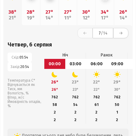
38°
28°
27°
27°
30°
34°
26°
21°
19°
14°
11°
12°
17°
14°
7
/14
Четвер, 6 серпня
Ніч
Ранок
Схід:
05:54
00:00
03:00
06:00
09:00
1
Захід:
20:54
Температура С°
26°
23°
22°
29°
Відчувається як
Тиск, мм
26°
23°
22°
30°
Вологість, %
762
762
762
762
Вітер, м/с
Ймовірність опадів,
58
54
61
50
%
2
2
2
1
2
2
2
2
Протягом усього дня небо буде безхмарним, ледь