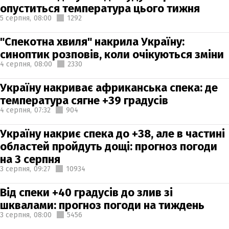
опуститься температура цього тижня
5 серпня,
08:00
1292
"Спекотна хвиля" накрила Україну:
синоптик розповів, коли очікуються зміни
4 серпня,
08:00
2330
Україну накриває африканська спека: де
температура сягне +39 градусів
4 серпня,
07:32
904
Україну накриє спека до +38, але в частині
областей пройдуть дощі: прогноз погоди
на 3 серпня
3 серпня,
09:27
10934
Від спеки +40 градусів до злив зі
шквалами: прогноз погоди на тиждень
3 серпня,
08:00
5456