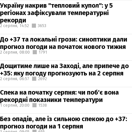
Україну накрив "тепловий купол": у 5
регіонах зафіксували температурні
рекорди
2 серпня,
14:52
3653
До +37 та локальні грози: синоптики дали
прогноз погоди на початок нового тижня
2 серпня,
08:00
1791
Дощитиме лише на Заході, але припече до
+35: яку погоду прогнозують на 2 серпня
2 серпня,
06:57
2692
Спека на початку серпня: чи поб'є вона
рекордні показники температури
1 серпня,
20:00
1538
Без опадів, але із сильною спекою до +37:
прогноз погоди на 1 серпня
1 серпня,
09:05
655