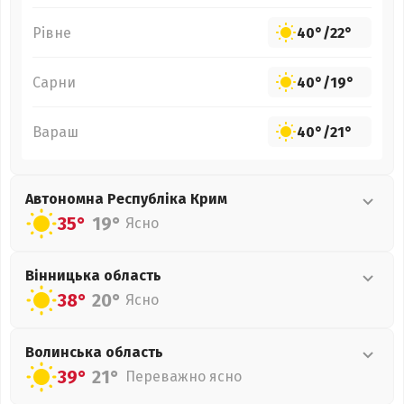
Рівне
40°
/
22°
Сарни
40°
/
19°
Вараш
40°
/
21°
Автономна Республіка Крим
35°
19°
Ясно
Вінницька
область
38°
20°
Ясно
Волинська
область
39°
21°
Переважно ясно