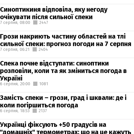
Синоптикиня відповіла, яку негоду
очікувати після сильної спеки
7 серпня,
08:00
2447
Грози накриють частину областей на тлі
сильної спеки: прогноз погоди на 7 серпня
7 серпня,
06:21
2404
Спека почне відступати: синоптики
розповіли, коли та як зміниться погода в
Україні
6 серпня,
20:00
1081
Замість спеки – грози, град і шквали: де і
коли погіршиться погода
6 серпня,
18:53
2137
Українці фіксують +50 градусів на
"домашніх" термометрах: що на це кажуть