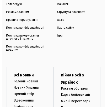
Телеведучі
Вакансії
Рекламодавцям
Структура власності
Правила користування
Архів
Політика конфіденційності
Карта сайту
Політика використання
Ігри
штучного інтелекту
Політика конфіденційності
додатку
Всі новини
Війна Росії з
Головні новини
Україною
Новини України
Ракетні обстріли
Прямий ефір
Карта бойових дій
Відеоновини
Мирні переговори
Аудіоновини