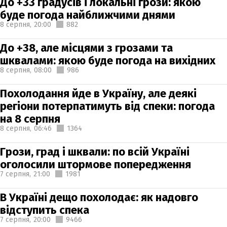
До +33 градусів і локальні грози: якою
буде погода найближчими днями
8 серпня,
20:00
882
До +38, але місцями з грозами та
шквалами: якою буде погода на вихідних
8 серпня,
08:00
986
Похолодання йде в Україну, але деякі
регіони потерпатимуть від спеки: погода
на 8 серпня
8 серпня,
06:46
1364
Грози, град і шквали: по всій Україні
оголосили штормове попередження
7 серпня,
21:00
1981
В Україні дещо похолодає: як надовго
відступить спека
7 серпня,
20:00
9466