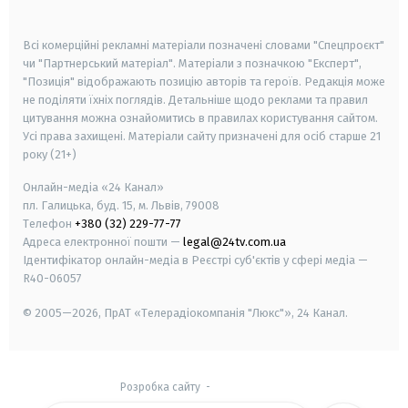
smart tv
samsung smart tv
Всі комерційні рекламні матеріали позначені словами "Спецпроєкт"
чи "Партнерський матеріал". Матеріали з позначкою "Експерт",
"Позиція" відображають позицію авторів та героїв. Редакція може
не поділяти їхніх поглядів. Детальніше щодо реклами та правил
цитування можна ознайомитись в правилах користування сайтом.
Усі права захищені.
Матеріали сайту призначені для осіб старше
21
року (21+)
Онлайн-медіа «24 Канал»
пл. Галицька, буд. 15, м. Львів, 79008
Телефон
+380 (32) 229-77-77
Адреса електронної пошти —
legal@24tv.com.ua
Ідентифікатор онлайн-медіа в Реєстрі суб'єктів у сфері медіа —
R40-06057
© 2005—2026,
ПрАТ «Телерадіокомпанія "Люкс"», 24 Канал.
Розробка сайту
-