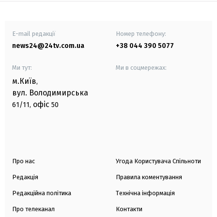
E-mail редакції
Номер телефону:
news24@24tv.com.ua
+38 044 390 5077
Ми тут:
Ми в соцмережах:
м.Київ
,
вул. Володимирська
офіс
61/11,
50
Про нас
Угода Користувача Спільноти
Редакція
Правила коментування
Редакційна політика
Технічна інформація
Про телеканал
Контакти