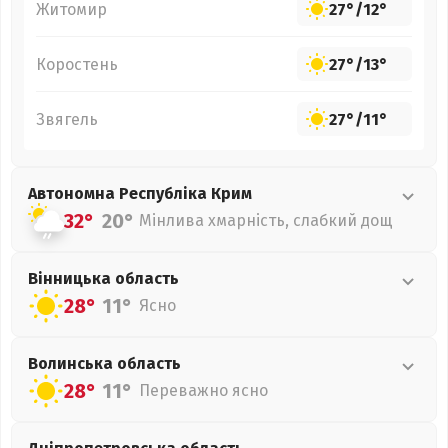
Житомир
27°
/
12°
Коростень
27°
/
13°
Звягель
27°
/
11°
Автономна Республіка Крим
32°
20°
Мінлива хмарність, слабкий дощ
Вінницька
область
28°
11°
Ясно
Волинська
область
28°
11°
Переважно ясно