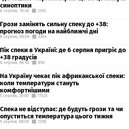
синоптики
6 серпня,
16:46
2392
Грози замінять сильну спеку до +38:
прогноз погоди на найближчі дні
6 серпня,
08:00
3364
Пік спеки в Україні: де 6 серпня пригріє до
+38 градусів
6 серпня,
06:40
850
На Україну чекає пік африканської спеки:
коли температури стануть
комфортнішими
5 серпня,
20:00
11525
Спека не відступає: де будуть грози та чи
опуститься температура цього тижня
5 серпня,
08:00
1338