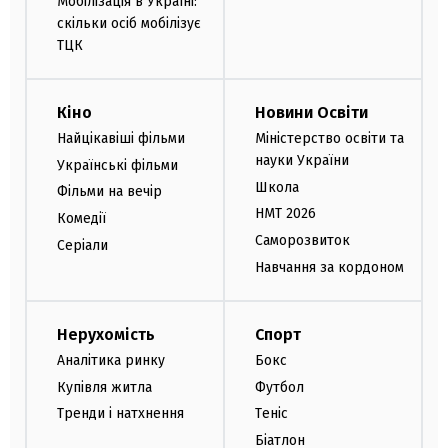
Мобілізація в Україні:
скільки осіб мобілізує
ТЦК
Кіно
Новини Освіти
Найцікавіші фільми
Міністерство освіти та
науки України
Українські фільми
Школа
Фільми на вечір
НМТ 2026
Комедії
Саморозвиток
Серіали
Навчання за кордоном
Нерухомість
Спорт
Аналітика ринку
Бокс
Купівля житла
Футбол
Тренди і натхнення
Теніс
Біатлон