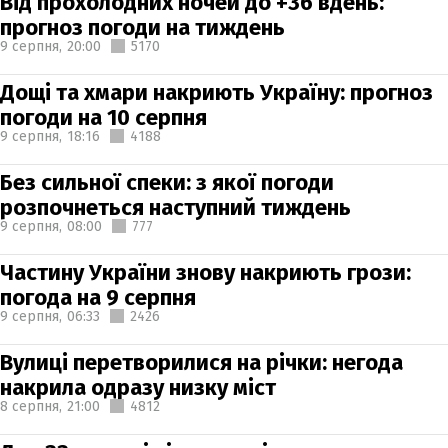
Від прохолодних ночей до +36 вдень:
прогноз погоди на тиждень
9 серпня,
20:00
5170
Дощі та хмари накриють Україну: прогноз
погоди на 10 серпня
9 серпня,
18:16
4188
Без сильної спеки: з якої погоди
розпочнеться наступний тиждень
9 серпня,
08:00
777
Частину України знову накриють грози:
погода на 9 серпня
9 серпня,
06:33
2426
Вулиці перетворилися на річки: негода
накрила одразу низку міст
8 серпня,
21:00
4812