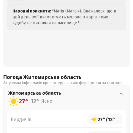
Народні прикмети:
"Матія (Матвія). Вважалося, що в
цей день змії висмоктують молоко з корів, тому
худобу не виганяли на пасовище."
Погода Житомирська
область
Актуальна інформація про погоду та атмосферні умови на сьогодні
Житомирська
область
27°
12°
Ясно
Бердичів
27°
/
12°