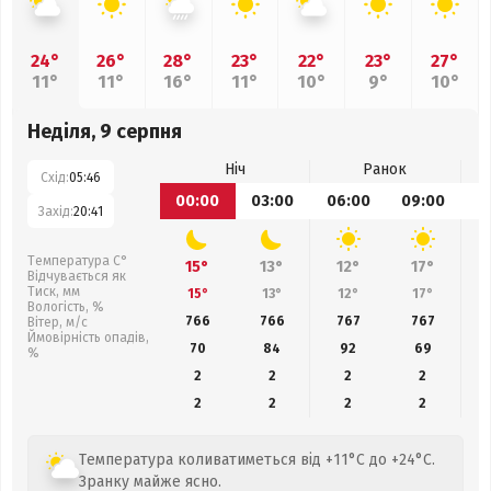
24°
26°
28°
23°
22°
23°
27°
11°
11°
16°
11°
10°
9°
10°
Неділя, 9 серпня
Ніч
Ранок
Схід:
05:46
00:00
03:00
06:00
09:00
1
Захід:
20:41
Температура С°
15°
13°
12°
17°
Відчувається як
Тиск, мм
15°
13°
12°
17°
Вологість, %
766
766
767
767
Вітер, м/с
Ймовірність опадів,
70
84
92
69
%
2
2
2
2
2
2
2
2
Температура коливатиметься від +11°C до +24°C.
Зранку майже ясно.