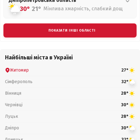
Дніпропетровська
область
30°
21°
Мінлива хмарність, слабкий дощ
ПОКАЗАТИ ІНШІ ОБЛАСТІ
Найбільші міста в Україні
Житомир
27°
Сімферополь
32°
Вінниця
28°
Чернівці
30°
Луцьк
28°
Дніпро
30°
Донецьк
32°