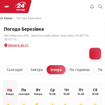
24 Канал
Погода Березівка
Погода Березівка
Житомирська обл., Звягельський район, Березівка, 50.68°Пн,
28.02°Сх
Змінити місто
Сьогодні
Завтра
Вчора
По годинах
Тиж
Нд
Пн
Вт
Ср
Чт
Пт
Сб
Вчора
Сьогодні
Завтра
12.08
13.08
14.08
15.08