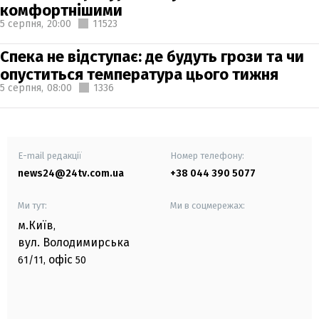
комфортнішими
5 серпня,
20:00
11523
Спека не відступає: де будуть грози та чи
опуститься температура цього тижня
5 серпня,
08:00
1336
E-mail редакції
Номер телефону:
news24@24tv.com.ua
+38 044 390 5077
Ми тут:
Ми в соцмережах:
м.Київ
,
вул. Володимирська
офіс
61/11,
50