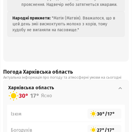
прояснення. Надвечір небо затягнеться хмарами.
Народні прикмети:
"Матія (Матвія). Вважалося, що в
цей день змії висмоктують молоко з корів, тому
худобу не виганяли на пасовище."
Погода Харківська
область
Актуальна інформація про погоду та атмосферні умови на сьогодні
Харківська
область
30°
17°
Ясно
Ізюм
30°
/
17°
Богодухів
27°
/
17°