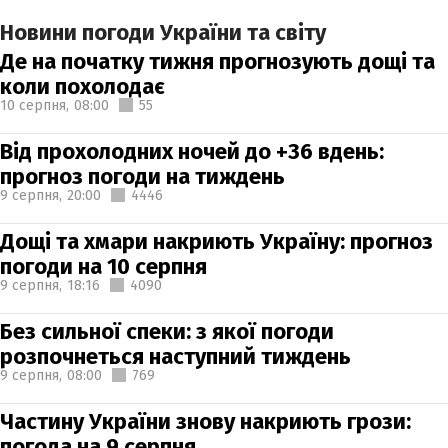
Новини погоди України та світу
Де на початку тижня прогнозують дощі та
коли похолодає
10 серпня,
08:00
55
Від прохолодних ночей до +36 вдень:
прогноз погоди на тиждень
9 серпня,
20:00
4446
Дощі та хмари накриють Україну: прогноз
погоди на 10 серпня
9 серпня,
18:16
4090
Без сильної спеки: з якої погоди
розпочнеться наступний тиждень
9 серпня,
08:00
769
Частину України знову накриють грози:
погода на 9 серпня