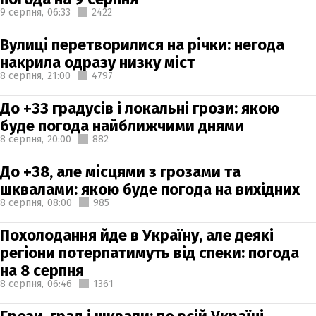
9 серпня,
06:33
2422
Вулиці перетворилися на річки: негода
накрила одразу низку міст
8 серпня,
21:00
4797
До +33 градусів і локальні грози: якою
буде погода найближчими днями
8 серпня,
20:00
882
До +38, але місцями з грозами та
шквалами: якою буде погода на вихідних
8 серпня,
08:00
985
Похолодання йде в Україну, але деякі
регіони потерпатимуть від спеки: погода
на 8 серпня
8 серпня,
06:46
1361