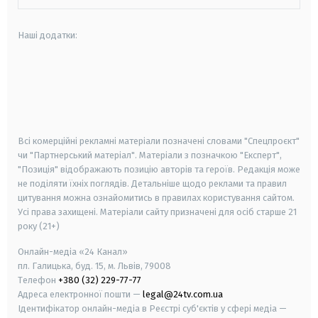
Наші додатки:
android
apple
smart tv
samsung smart tv
Всі комерційні рекламні матеріали позначені словами "Спецпроєкт"
чи "Партнерський матеріал". Матеріали з позначкою "Експерт",
"Позиція" відображають позицію авторів та героїв. Редакція може
не поділяти їхніх поглядів. Детальніше щодо реклами та правил
цитування можна ознайомитись в правилах користування сайтом.
Усі права захищені.
Матеріали сайту призначені для осіб старше
21
року (21+)
Онлайн-медіа «24 Канал»
пл. Галицька, буд. 15, м. Львів, 79008
Телефон
+380 (32) 229-77-77
Адреса електронної пошти —
legal@24tv.com.ua
Ідентифікатор онлайн-медіа в Реєстрі суб'єктів у сфері медіа —