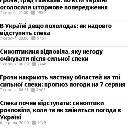
Грози, град і шквали: по всій Україні
оголосили штормове попередження
7 серпня,
21:00
1980
В Україні дещо похолодає: як надовго
відступить спека
7 серпня,
20:00
9461
Синоптикиня відповіла, яку негоду
очікувати після сильної спеки
7 серпня,
08:00
2446
Грози накриють частину областей на тлі
сильної спеки: прогноз погоди на 7 серпня
7 серпня,
06:21
2403
Спека почне відступати: синоптики
розповіли, коли та як зміниться погода в
Україні
6 серпня,
20:00
1079