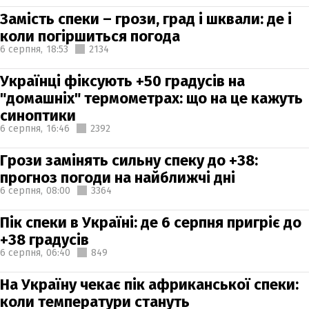
Замість спеки – грози, град і шквали: де і
коли погіршиться погода
6 серпня,
18:53
2134
Українці фіксують +50 градусів на
"домашніх" термометрах: що на це кажуть
синоптики
6 серпня,
16:46
2392
Грози замінять сильну спеку до +38:
прогноз погоди на найближчі дні
6 серпня,
08:00
3364
Пік спеки в Україні: де 6 серпня пригріє до
+38 градусів
6 серпня,
06:40
849
На Україну чекає пік африканської спеки:
коли температури стануть