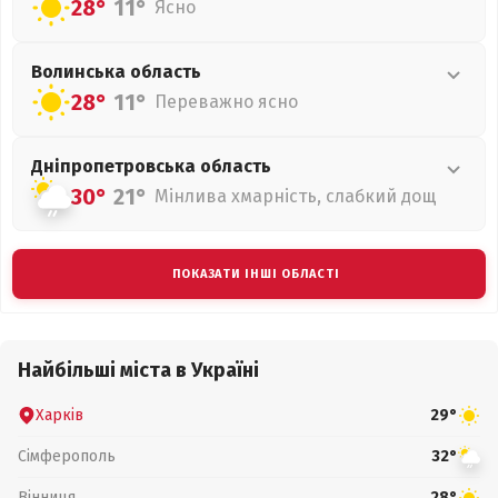
28°
11°
Ясно
Волинська
область
28°
11°
Переважно ясно
Дніпропетровська
область
30°
21°
Мінлива хмарність, слабкий дощ
ПОКАЗАТИ ІНШІ ОБЛАСТІ
Найбільші міста в Україні
Харків
29°
Сімферополь
32°
Вінниця
28°