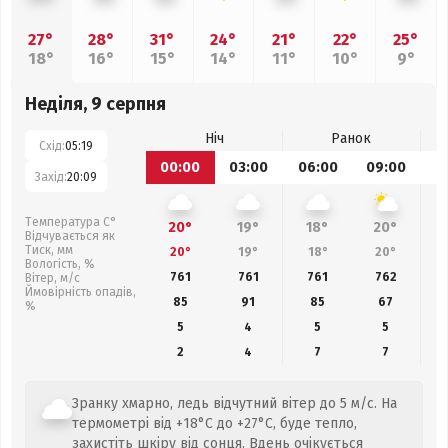
27°
28°
31°
24°
21°
22°
25°
18°
16°
15°
14°
11°
10°
9°
Неділя, 9 серпня
Ніч
Ранок
Схід:
05:19
00:00
03:00
06:00
09:00
1
Захід:
20:09
Температура С°
20°
19°
18°
20°
Відчувається як
Тиск, мм
20°
19°
18°
20°
Вологість, %
761
761
761
762
Вітер, м/с
Ймовірність опадів,
85
91
85
67
%
5
4
5
5
2
4
7
7
Зранку хмарно, ледь відчутний вітер до 5 м/с. На
термометрі від +18°C до +27°C, буде тепло,
захистіть шкіру від сонця. Вдень очікується