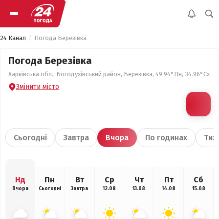
24 Канал
Погода Березівка
Погода Березівка
Харківська обл., Богодухівський район, Березівка, 49.94°Пн, 34.96°Сх
Змінити місто
Сьогодні
Завтра
Вчора
По годинах
Тиж
Нд
Пн
Вт
Ср
Чт
Пт
Сб
Вчора
Сьогодні
Завтра
12.08
13.08
14.08
15.08