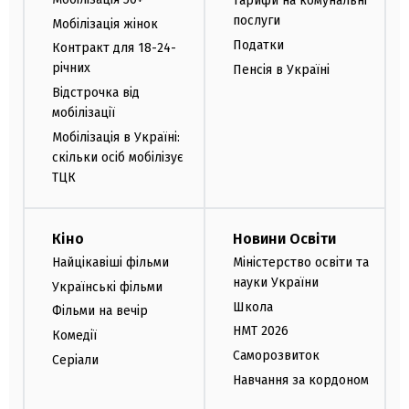
Тарифи на комунальні
послуги
Мобілізація жінок
Податки
Контракт для 18-24-
річних
Пенсія в Україні
Відстрочка від
мобілізації
Мобілізація в Україні:
скільки осіб мобілізує
ТЦК
Кіно
Новини Освіти
Найцікавіші фільми
Міністерство освіти та
науки України
Українські фільми
Школа
Фільми на вечір
НМТ 2026
Комедії
Саморозвиток
Серіали
Навчання за кордоном