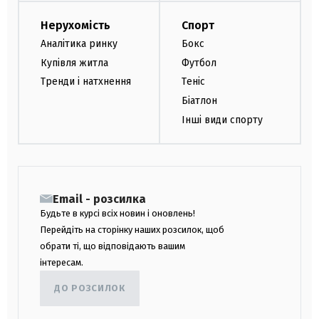
Нерухомість
Спорт
Аналітика ринку
Бокс
Купівля житла
Футбол
Тренди і натхнення
Теніс
Біатлон
Інші види спорту
Email - розсилка
Будьте в курсі всіх новин і оновлень!
Перейдіть на сторінку наших розсилок, щоб
обрати ті, що відповідають вашим
інтересам.
ДО РОЗСИЛОК