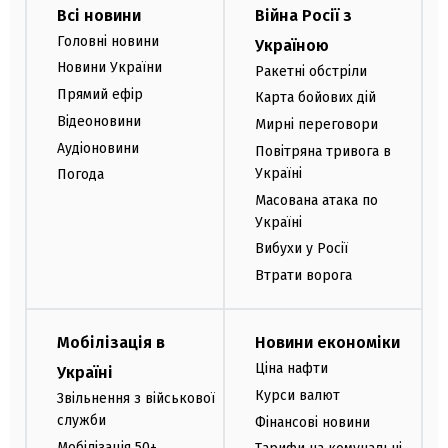
Всі новини
Війна Росії з
Головні новини
Україною
Новини України
Ракетні обстріли
Прямий ефір
Карта бойових дій
Відеоновини
Мирні переговори
Аудіоновини
Повітряна тривога в
Україні
Погода
Масована атака по
Україні
Вибухи у Росії
Втрати ворога
Мобілізація в
Новини економіки
Ціна нафти
Україні
Курси валют
Звільнення з військової
служби
Фінансові новини
Мобілізація 50+