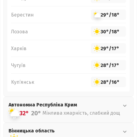
Берестин
29°
/
18°
Лозова
30°
/
18°
Харків
29°
/
17°
Чугуїв
28°
/
17°
Куп’янськ
28°
/
16°
Автономна Республіка Крим
32°
20°
Мінлива хмарність, слабкий дощ
Вінницька
область