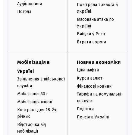
Аудіоновини
Повітряна тривога в
Україні
Погода
Масована атака по
Україні
Вибухи у Росії
Втрати ворога
Мобілізація в
Новини економіки
Ціна нафти
Україні
Курси валют
Звільнення з військової
служби
Фінансові новини
Мобілізація 50+
Тарифи на комунальні
послуги
Мобілізація жінок
Податки
Контракт для 18-24-
річних
Пенсія в Україні
Відстрочка від
мобілізації