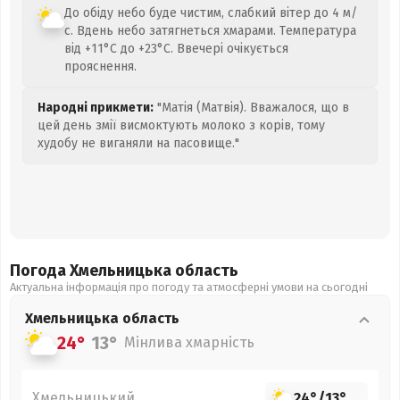
До обіду небо буде чистим, слабкий вітер до 4 м/
с. Вдень небо затягнеться хмарами. Температура
від +11°C до +23°C. Ввечері очікується
прояснення.
Народні прикмети:
"Матія (Матвія). Вважалося, що в
цей день змії висмоктують молоко з корів, тому
худобу не виганяли на пасовище."
Погода Хмельницька
область
Актуальна інформація про погоду та атмосферні умови на сьогодні
Хмельницька
область
24°
13°
Мінлива хмарність
Хмельницький
24°
/
13°