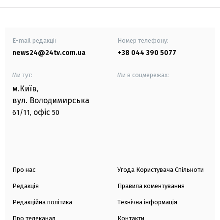
E-mail редакції
Номер телефону:
news24@24tv.com.ua
+38 044 390 5077
Ми тут:
Ми в соцмережах:
м.Київ
,
вул. Володимирська
офіс
61/11,
50
Про нас
Угода Користувача Спільноти
Редакція
Правила коментування
Редакційна політика
Технічна інформація
Про телеканал
Контакти