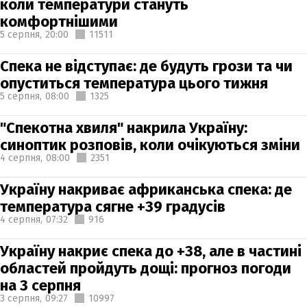
коли температури стануть
комфортнішими
5 серпня,
20:00
11511
Спека не відступає: де будуть грози та чи
опуститься температура цього тижня
5 серпня,
08:00
1325
"Спекотна хвиля" накрила Україну:
синоптик розповів, коли очікуються зміни
4 серпня,
08:00
2351
Україну накриває африканська спека: де
температура сягне +39 градусів
4 серпня,
07:32
916
Україну накриє спека до +38, але в частині
областей пройдуть дощі: прогноз погоди
на 3 серпня
3 серпня,
09:27
10997