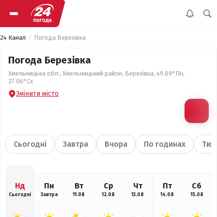
24 Канал
Погода Березівка
Погода Березівка
Хмельницька обл., Хмельницький район, Березівка, 49.89°Пн,
27.06°Сх
Змінити місто
Сьогодні
Завтра
Вчора
По годинах
Тиж
Нд
Пн
Вт
Ср
Чт
Пт
Сб
Сьогодні
Завтра
11.08
12.08
13.08
14.08
15.08