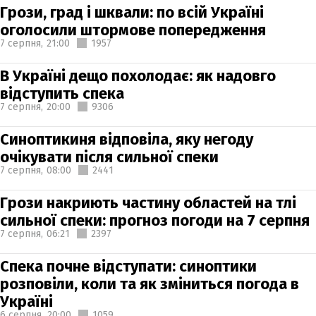
Грози, град і шквали: по всій Україні
оголосили штормове попередження
7 серпня,
21:00
1957
В Україні дещо похолодає: як надовго
відступить спека
7 серпня,
20:00
9306
Синоптикиня відповіла, яку негоду
очікувати після сильної спеки
7 серпня,
08:00
2441
Грози накриють частину областей на тлі
сильної спеки: прогноз погоди на 7 серпня
7 серпня,
06:21
2397
Спека почне відступати: синоптики
розповіли, коли та як зміниться погода в
Україні
6 серпня,
20:00
1059