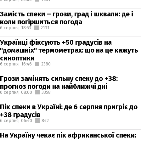
Замість спеки – грози, град і шквали: де і
коли погіршиться погода
6 серпня,
18:53
2131
Українці фіксують +50 градусів на
"домашніх" термометрах: що на це кажуть
синоптики
6 серпня,
16:46
2380
Грози замінять сильну спеку до +38:
прогноз погоди на найближчі дні
6 серпня,
08:00
3358
Пік спеки в Україні: де 6 серпня пригріє до
+38 градусів
6 серпня,
06:40
842
На Україну чекає пік африканської спеки: