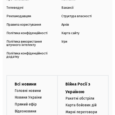
Телеведучі
Вакансії
Рекламодавцям
Структура власності
Правила користування
Архів
Політика конфіденційності
Карта сайту
Політика використання
Ігри
штучного інтелекту
Політика конфіденційності
додатку
Всі новини
Війна Росії з
Головні новини
Україною
Новини України
Ракетні обстріли
Прямий ефір
Карта бойових дій
Відеоновини
Мирні переговори