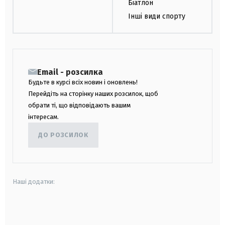
Біатлон
Інші види спорту
Email - розсилка
Будьте в курсі всіх новин і оновлень!
Перейдіть на сторінку наших розсилок, щоб
обрати ті, що відповідають вашим
інтересам.
ДО РОЗСИЛОК
Наші додатки:
android
apple