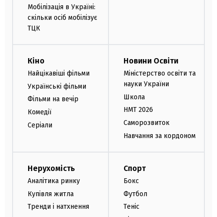
Мобілізація в Україні:
скільки осіб мобілізує
ТЦК
Кіно
Новини Освіти
Найцікавіші фільми
Міністерство освіти та
науки України
Українські фільми
Школа
Фільми на вечір
НМТ 2026
Комедії
Саморозвиток
Серіали
Навчання за кордоном
Нерухомість
Спорт
Аналітика ринку
Бокс
Купівля житла
Футбол
Тренди і натхнення
Теніс