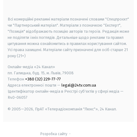
smart tv
samsung smart tv
Всі комерційні рекламні матеріали позначені словами "Спецпроєкт"
чи "Партнерський матеріал". Матеріали з позначкою "Експерт",
"Позиція" відображають позицію авторів та героїв. Редакція може
не поділяти їхніх поглядів. Детальніше щодо реклами та правил
цитування можна ознайомитись в правилах користування сайтом.
Усі права захищені.
Матеріали сайту призначені для осіб старше
21
року (21+)
Онлайн-медіа «24 Канал»
пл. Галицька, буд. 15, м. Львів, 79008
Телефон
+380 (32) 229-77-77
Адреса електронної пошти —
legal@24tv.com.ua
Ідентифікатор онлайн-медіа в Реєстрі суб'єктів у сфері медіа —
R40-06057
© 2005—2026,
ПрАТ «Телерадіокомпанія "Люкс"», 24 Канал.
Розробка сайту
-