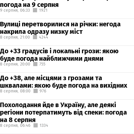
погода на 9 серпня
9 серпня,
06:33
1921
Вулиці перетворилися на річки: негода
накрила одразу низку міст
8 серпня,
21:00
4244
До +33 градусів і локальні грози: якою
буде погода найближчими днями
8 серпня,
20:00
755
До +38, але місцями з грозами та
шквалами: якою буде погода на вихідних
8 серпня,
08:00
976
Похолодання йде в Україну, але деякі
регіони потерпатимуть від спеки: погода
на 8 серпня
8 серпня,
06:46
1334