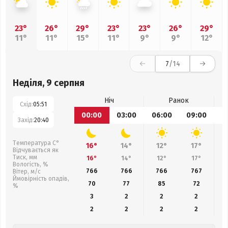
23°
26°
29°
23°
23°
26°
29°
11°
11°
15°
11°
9°
9°
12°
7
/14
Неділя, 9 серпня
Ніч
Ранок
Схід:
05:51
00:00
03:00
06:00
09:00
1
Захід:
20:40
Температура С°
16°
14°
12°
17°
Відчувається як
Тиск, мм
16°
14°
12°
17°
Вологість, %
766
766
766
767
Вітер, м/с
Ймовірність опадів,
70
77
85
72
%
3
2
2
2
2
2
2
2