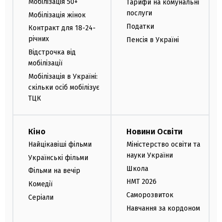
Мобілізація 50+
Тарифи на комунальні
послуги
Мобілізація жінок
Податки
Контракт для 18-24-
річних
Пенсія в Україні
Відстрочка від
мобілізації
Мобілізація в Україні:
скільки осіб мобілізує
ТЦК
Кіно
Новини Освіти
Найцікавіші фільми
Міністерство освіти та
науки України
Українські фільми
Школа
Фільми на вечір
НМТ 2026
Комедії
Саморозвиток
Серіали
Навчання за кордоном