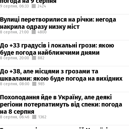
погода на 9 серпня
9 серпня,
06:33
2424
Вулиці перетворилися на річки: негода
накрила одразу низку міст
8 серпня,
21:00
4800
До +33 градусів і локальні грози: якою
буде погода найближчими днями
8 серпня,
20:00
882
До +38, але місцями з грозами та
шквалами: якою буде погода на вихідних
8 серпня,
08:00
985
Похолодання йде в Україну, але деякі
регіони потерпатимуть від спеки: погода
на 8 серпня
8 серпня,
06:46
1362