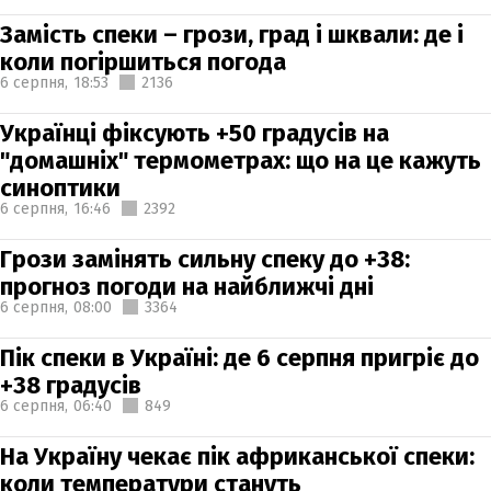
Замість спеки – грози, град і шквали: де і
коли погіршиться погода
6 серпня,
18:53
2136
Українці фіксують +50 градусів на
"домашніх" термометрах: що на це кажуть
синоптики
6 серпня,
16:46
2392
Грози замінять сильну спеку до +38:
прогноз погоди на найближчі дні
6 серпня,
08:00
3364
Пік спеки в Україні: де 6 серпня пригріє до
+38 градусів
6 серпня,
06:40
849
На Україну чекає пік африканської спеки:
коли температури стануть