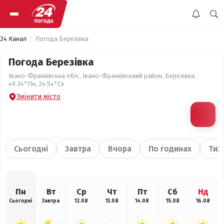
24 Канал
Погода Березівка
Погода Березівка
Івано-Франківська обл., Івано-Франківський район, Березівка,
49.34°Пн, 24.54°Сх
Змінити місто
Сьогодні
Завтра
Вчора
По годинах
Тиж
Пн
Вт
Ср
Чт
Пт
Сб
Нд
Сьогодні
Завтра
12.08
13.08
14.08
15.08
16.08