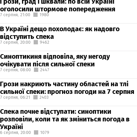
Грози, град і шквали: по всій Україні
оголосили штормове попередження
7 серпня,
21:00
1980
В Україні дещо похолодає: як надовго
відступить спека
7 серпня,
20:00
9462
Синоптикиня відповіла, яку негоду
очікувати після сильної спеки
7 серпня,
08:00
2447
Грози накриють частину областей на тлі
сильної спеки: прогноз погоди на 7 серпня
7 серпня,
06:21
2403
Спека почне відступати: синоптики
розповіли, коли та як зміниться погода в
Україні
6 серпня,
20:00
1079