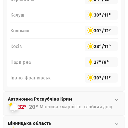
Калуш
30°
/
11°
Коломия
30°
/
12°
Косів
28°
/
11°
Надвірна
27°
/
9°
Івано-Франківськ
30°
/
11°
Автономна Республіка Крим
32°
20°
Мінлива хмарність, слабкий дощ
Вінницька
область