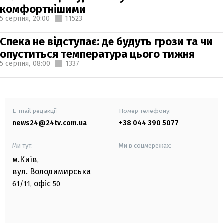
комфортнішими
5 серпня,
20:00
11523
Спека не відступає: де будуть грози та чи
опуститься температура цього тижня
5 серпня,
08:00
1337
E-mail редакції
Номер телефону:
news24@24tv.com.ua
+38 044 390 5077
Ми тут:
Ми в соцмережах:
м.Київ
,
вул. Володимирська
офіс
61/11,
50