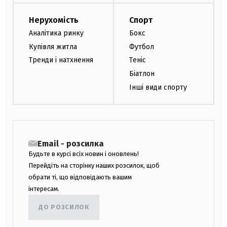
Нерухомість
Спорт
Аналітика ринку
Бокс
Купівля житла
Футбол
Тренди і натхнення
Теніс
Біатлон
Інші види спорту
Email - розсилка
Будьте в курсі всіх новин і оновлень!
Перейдіть на сторінку наших розсилок, щоб
обрати ті, що відповідають вашим
інтересам.
ДО РОЗСИЛОК