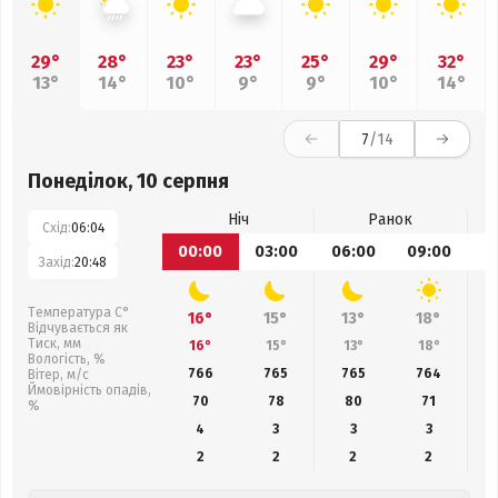
29°
28°
23°
23°
25°
29°
32°
13°
14°
10°
9°
9°
10°
14°
7
/14
Понеділок, 10 серпня
Ніч
Ранок
Схід:
06:04
00:00
03:00
06:00
09:00
1
Захід:
20:48
Температура С°
16°
15°
13°
18°
Відчувається як
Тиск, мм
16°
15°
13°
18°
Вологість, %
766
765
765
764
Вітер, м/с
Ймовірність опадів,
70
78
80
71
%
4
3
3
3
2
2
2
2