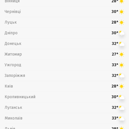
Вінниця
28°
Чернівці
30°
Луцьк
28°
Дніпро
30°
Донецьк
32°
Житомир
27°
Ужгород
33°
Запоріжжя
32°
Київ
28°
Кропивницький
30°
Луганськ
32°
Миколаїв
33°
Львів
29°