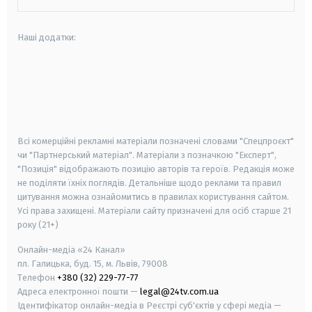
Наші додатки:
android
apple
smart tv
samsung smart tv
Всі комерційні рекламні матеріали позначені словами "Спецпроєкт"
чи "Партнерський матеріал". Матеріали з позначкою "Експерт",
"Позиція" відображають позицію авторів та героїв. Редакція може
не поділяти їхніх поглядів. Детальніше щодо реклами та правил
цитування можна ознайомитись в правилах користування сайтом.
Усі права захищені.
Матеріали сайту призначені для осіб старше
21
року (21+)
Онлайн-медіа «24 Канал»
пл. Галицька, буд. 15, м. Львів, 79008
Телефон
+380 (32) 229-77-77
Адреса електронної пошти —
legal@24tv.com.ua
Ідентифікатор онлайн-медіа в Реєстрі суб'єктів у сфері медіа —