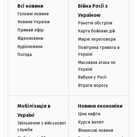
Всі новини
Війна Росії з
Головні новини
Україною
Новини України
Ракетні обстріли
Прямий ефір
Карта бойових дій
Відеоновини
Мирні переговори
Аудіоновини
Повітряна тривога в
Україні
Погода
Масована атака по
Україні
Вибухи у Росії
Втрати ворога
Мобілізація в
Новини економіки
Ціна нафти
Україні
Курси валют
Звільнення з військової
служби
Фінансові новини