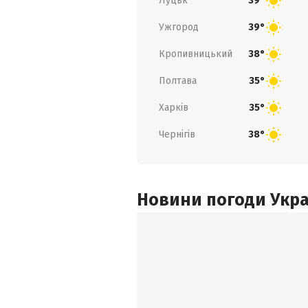
Луцьк
39°
Ужгород
39°
Кропивницький
38°
Полтава
35°
Харків
35°
Чернігів
38°
Новини погоди Украї