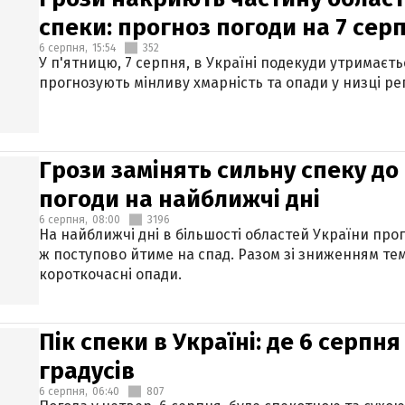
спеки: прогноз погоди на 7 сер
6 серпня,
15:54
352
У п'ятницю, 7 серпня, в Україні подекуди утримаєт
прогнозують мінливу хмарність та опади у низці рег
Грози замінять сильну спеку до 
погоди на найближчі дні
6 серпня,
08:00
3196
На найближчі дні в більшості областей України про
ж поступово йтиме на спад. Разом зі зниженням те
короткочасні опади.
Пік спеки в Україні: де 6 серпня
градусів
6 серпня,
06:40
807