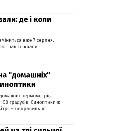
вали: де і коли
 зміниться вже 7 серпня.
ж град і шквали.
 на "домашніх"
синоптики
 домашніх термометрів
 +50 градусів. Синоптики ж
ітря – неправильне.
й на тлі сильної