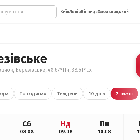
Київ
Львів
Вінниця
Хмельницький
езівське
айон, Березівське, 48.67°Пн, 38.61°Сх
ора
По годинах
Тиждень
10 днів
2 тижні
Сб
Нд
Пн
08.08
09.08
10.08
1