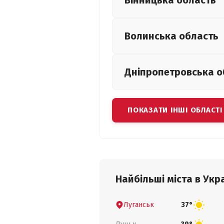
Вінницька
область
Волинська
область
Дніпропетровська
о
ПОКАЗАТИ ІНШІ ОБЛАСТІ
Найбільші міста в Укра
Луганськ
37°