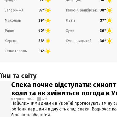
Дніпро
Донецьк
35°
36°
Запоріжжя
Івано-Франківськ
37°
38°
Миколаїв
Львів
39°
37°
Рівне
Суми
40°
36°
Херсон
Хмельницький
38°
36°
Севастополь
34°
ни та світу
Спека почне відступати: синопт
коли та як зміниться погода в У
6 серпня,
20:00
495
Найближчими днями в Україні прогнозують зміну син
регіони першими відчують спад спеки. Водночас к
більшість областей.