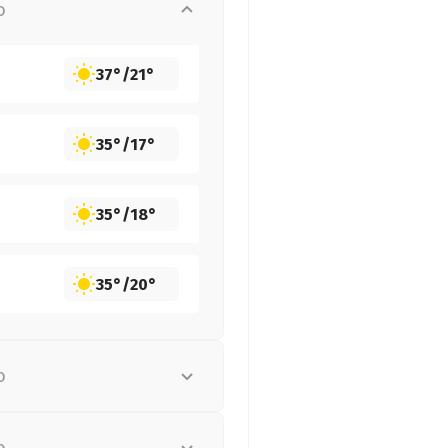
о
37°
/
21°
35°
/
17°
35°
/
18°
35°
/
20°
о