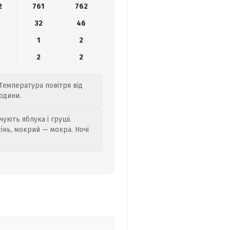
2
761
762
32
46
1
2
2
2
 Температура повітря від
одини.
ують яблука і груші.
сінь, мокрий — мокра. Ночі