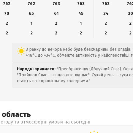
762
762
763
763
763
76
70
65
61
45
34
30
2
1
2
1
2
2
2
2
2
2
2
2
З ранку до вечора небо буде безхмарним, без опадів.
+18°C до +34°C, обмежте активність у найспекотніші г
Народні прикмети:
"Преображення (Яблучний Спас). Освяч
"Прийшов Спас — пішло літо від нас". Сухий день — суха о
стають по-справжньому холодними."
а
область
огоду та атмосферні умови на сьогодні