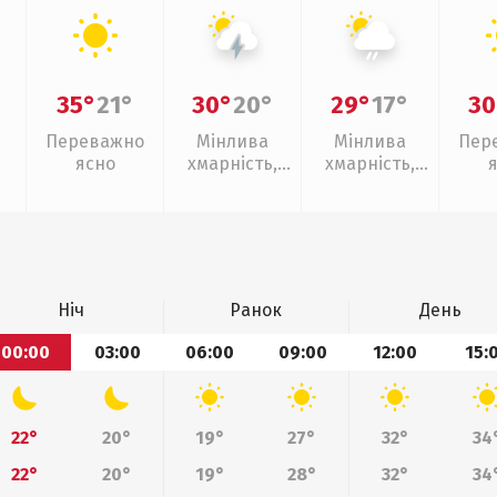
35°
21°
30°
20°
29°
17°
30
Переважно
Мінлива
Мінлива
Пер
ясно
хмарність,
хмарність,
грози
слабкий дощ
Ніч
Ранок
День
00:00
03:00
06:00
09:00
12:00
15:
22°
20°
19°
27°
32°
34
22°
20°
19°
28°
32°
34