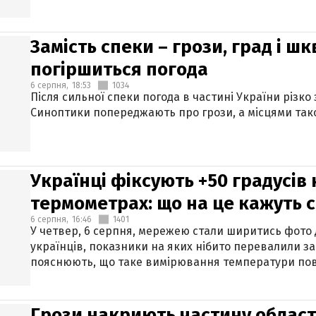
Замість спеки – грози, град і шк
погіршиться погода
6 серпня,
18:53
1034
Після сильної спеки погода в частині України різко
Синоптики попереджають про грози, а місцями тако
Українці фіксують +50 градусів
термометрах: що на це кажуть 
6 серпня,
16:46
1401
У четвер, 6 серпня, мережею стали ширитись фото
українців, показники на яких нібито перевалили за
пояснюють, що таке вимірювання температури пов
Грози накриють частину областе