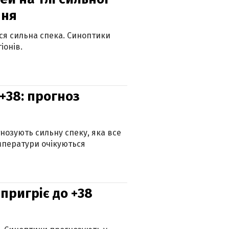
пня
ься сильна спека. Синоптики
іонів.
+38: прогноз
гнозують сильну спеку, яка все
мператури очікуються
 пригріє до +38