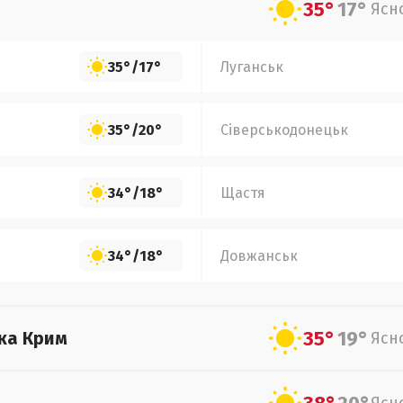
35°
17°
Ясн
35°
/
17°
Луганськ
35°
/
20°
Сіверськодонецьк
34°
/
18°
Щастя
34°
/
18°
Довжанськ
35°
19°
ка Крим
Ясн