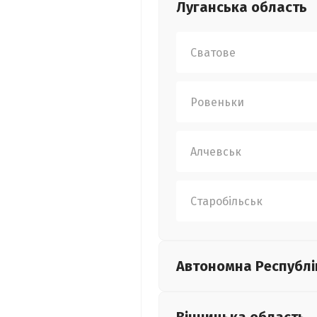
Луганська
область
Сватове
Ровеньки
Алчевськ
Старобільськ
Автономна Республі