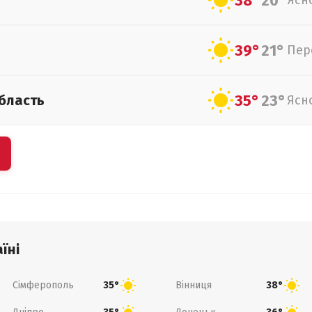
38°
20°
Ясн
39°
21°
Пер
35°
23°
бласть
Ясн
їні
Сімферополь
Вінниця
35°
38°