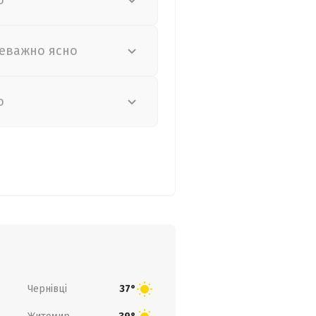
о
еважно ясно
о
Чернівці
37°