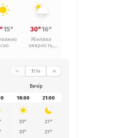
°
15°
30°
16°
еважно
Мінлива
ясно
хмарність,
слабкий дощ
7
/14
Вечір
00
18:00
21:00
°
33°
27°
°
33°
27°