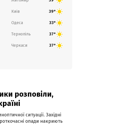
Житомир
39°
Київ
39°
Одеса
33°
Тернопіль
37°
Черкаси
37°
ики розповіли,
країні
оптичної ситуації. Західні
ороткочасні опади накриють