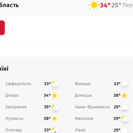
34°
25°
бласть
Пер
їні
Сімферополь
Вінниця
33°
23°
Дніпро
Донецьк
34°
38°
Запоріжжя
Івано-Франківськ
35°
25°
Луганськ
Миколаїв
38°
39°
Полтава
Рівне
33°
25°