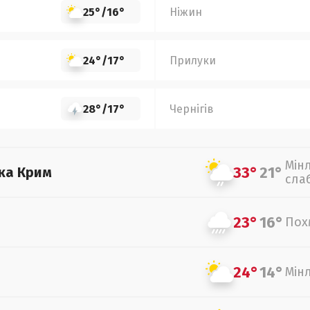
25°
/
16°
Ніжин
24°
/
17°
Прилуки
28°
/
17°
Чернігів
Мін
33°
21°
ка Крим
сла
23°
16°
Пох
24°
14°
Мін