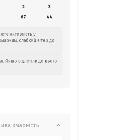
2
3
67
44
ежте активність у
хмарним, слабкий вітер до
аї. Якщо відлетіли до цього
лива хмарність