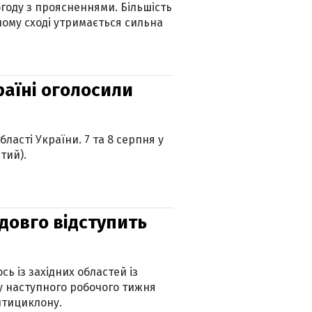
огоду з проясненнями. Більшість
ному сході утримається сильна
країні оголосили
ласті України. 7 та 8 серпня у
тий).
адовго відступить
ь із західних областей із
 наступного робочого тижня
нтициклону.