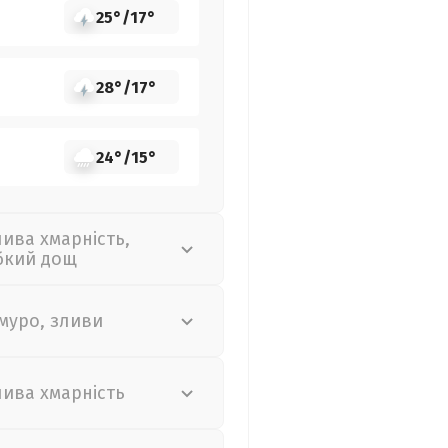
25°
/
17°
28°
/
17°
24°
/
15°
лива хмарність,
бкий дощ
муро, зливи
лива хмарність