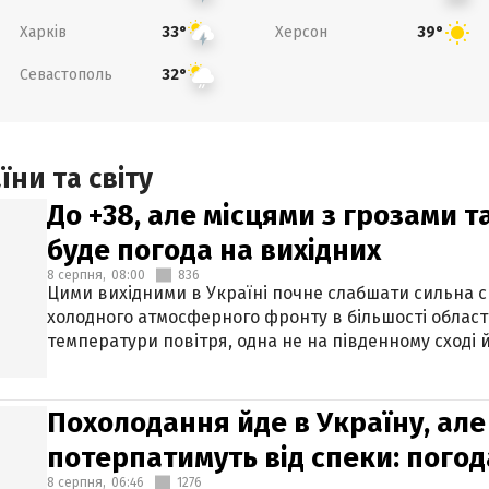
Харків
Херсон
33°
39°
Севастополь
32°
ни та світу
До +38, але місцями з грозами 
буде погода на вихідних
8 серпня,
08:00
836
Цими вихідними в Україні почне слабшати сильна 
холодного атмосферного фронту в більшості област
температури повітря, одна не на південному сході й
Похолодання йде в Україну, але
потерпатимуть від спеки: погод
8 серпня,
06:46
1276