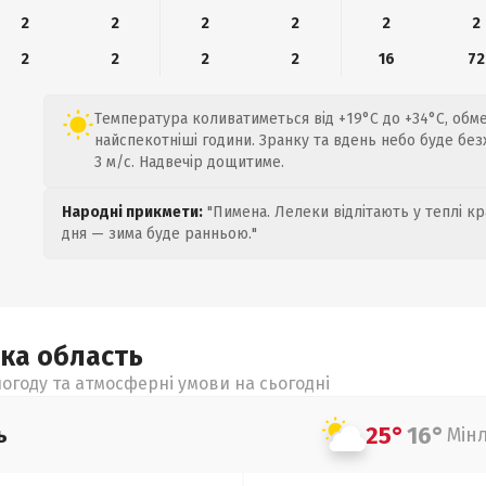
2
2
2
2
2
2
2
2
2
2
16
72
Температура коливатиметься від +19°C до +34°C, обм
найспекотніші години. Зранку та вдень небо буде без
3 м/с. Надвечір дощитиме.
Народні прикмети:
"Пимена. Лелеки відлітають у теплі кр
дня — зима буде ранньою."
ька
область
огоду та атмосферні умови на сьогодні
25°
16°
ь
Мін