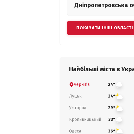
Дніпропетровська
о
ПОКАЗАТИ ІНШІ ОБЛАСТІ
Найбільші міста в Укра
Чернігів
24°
Луцьк
24°
Ужгород
29°
Кропивницький
33°
Одеса
36°