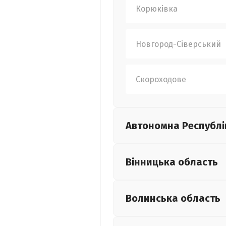
Корюківка
Новгород-Сіверський
Скороходове
Автономна Республі
Вінницька
область
Волинська
область