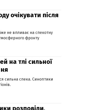
оду очікувати після
айже не впливає на спекотну
атмосферного фронту
й на тлі сильної
пня
ься сильна спека. Синоптики
іонів.
ики розповіли,