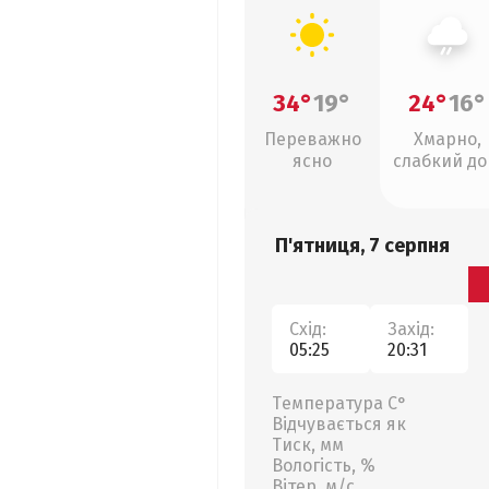
34°
19°
24°
16°
Переважно
Хмарно,
ясно
слабкий д
П'ятниця, 7 серпня
Схід:
Захід:
05:25
20:31
Температура С°
Відчувається як
Тиск, мм
Вологість, %
Вітер, м/с