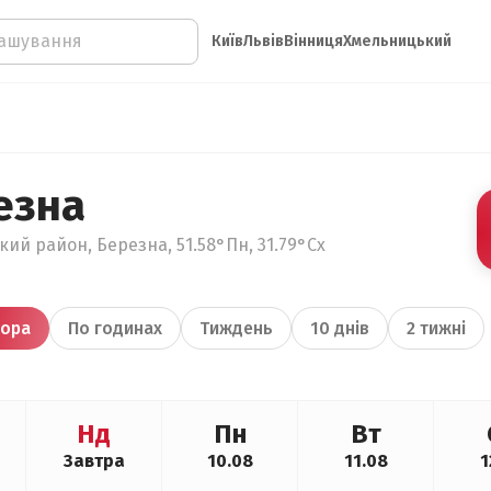
Київ
Львів
Вінниця
Хмельницький
езна
ький район, Березна, 51.58°Пн, 31.79°Сх
ора
По годинах
Тиждень
10 днів
2 тижні
Нд
Пн
Вт
Завтра
10.08
11.08
1