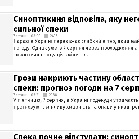
Синоптикиня відповіла, яку нег
сильної спеки
7 серпня,
08:00
2437
Наразі в Україні переважає слабкий вітер, який м
погоду. Однак уже із 7 серпня через проходження 
синоптична ситуація зміниться.
Грози накриють частину областе
спеки: прогноз погоди на 7 сер
7 серпня,
06:21
2388
У п'ятницю, 7 серпня, в Україні подекуди утримаєт
прогнозують мінливу хмарність та опади у низці рег
Спека почне відступати: синопт