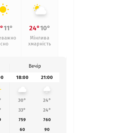
°
11°
24°
10°
еважно
Мінлива
ясно
хмарність
Вечір
00
18:00
21:00
°
30°
24°
°
33°
24°
9
759
760
60
90