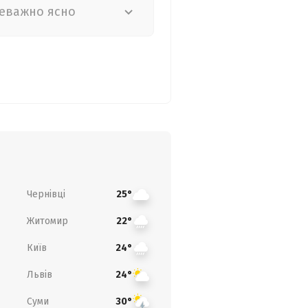
еважно ясно
Чернівці
25°
Житомир
22°
Київ
24°
Львів
24°
Суми
30°