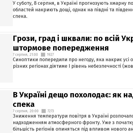
У суботу, 8 серпня, в Україні прогнозують хмарну п
областей накриють дощі, однак на півдні та півден
спека.
Грози, град і шквали: по всій У
штормове попередження
7 серпня,
21:00
1927
Синоптики попередили про негоду, яка накриє усі об
різних регіонах діятиме І рівень небезпечності (жов
В Україні дещо похолодає: як н
спека
7 серпня,
20:00
7273
Зниження температури повітря в Україні розпочалос
надходженням атмосферного фронту. Уже з початку
більшість регіонів опиняться під впливом нового а