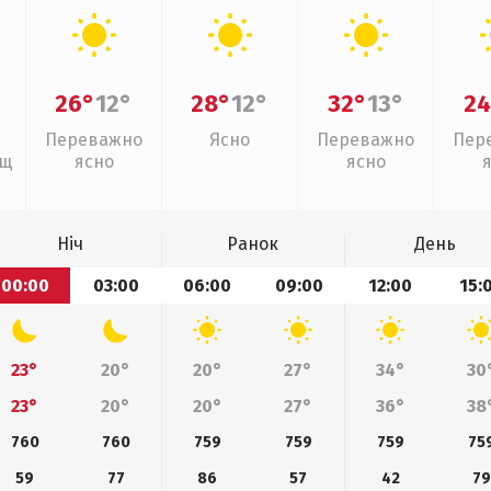
26°
12°
28°
12°
32°
13°
24
Переважно
Ясно
Переважно
Пер
ощ
ясно
ясно
Ніч
Ранок
День
00:00
03:00
06:00
09:00
12:00
15:
23°
20°
20°
27°
34°
30
23°
20°
20°
27°
36°
38
760
760
759
759
759
75
59
77
86
57
42
79