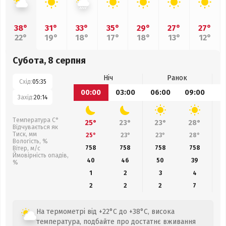
38°
31°
33°
35°
29°
27°
27°
22°
19°
18°
17°
18°
13°
12°
Субота, 8 серпня
Ніч
Ранок
Схід:
05:35
00:00
03:00
06:00
09:00
1
Захід:
20:14
Температура С°
25°
23°
23°
28°
Відчувається як
Тиск, мм
25°
23°
23°
28°
Вологість, %
758
758
758
758
Вітер, м/с
Ймовірність опадів,
40
46
50
39
%
1
2
3
4
2
2
2
7
На термометрі від +22°C до +38°C, висока
температура, подбайте про достатнє вживання