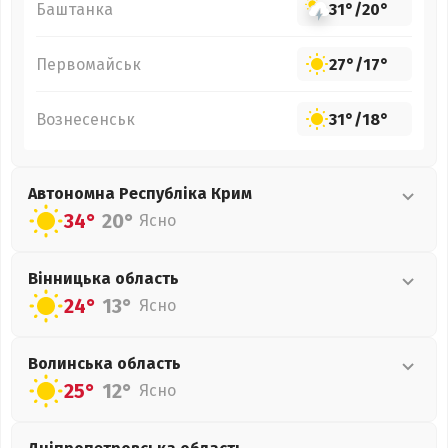
Баштанка
31°
/
20°
Первомайськ
27°
/
17°
Вознесенськ
31°
/
18°
Автономна Республіка Крим
34°
20°
Ясно
Вінницька
область
24°
13°
Ясно
Волинська
область
25°
12°
Ясно