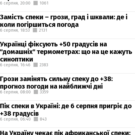
6 серпня,
20:00
1061
Замість спеки – грози, град і шквали: де і
коли погіршиться погода
6 серпня,
18:53
2131
Українці фіксують +50 градусів на
"домашніх" термометрах: що на це кажуть
синоптики
6 серпня,
16:46
2383
Грози замінять сильну спеку до +38:
прогноз погоди на найближчі дні
6 серпня,
08:00
3359
Пік спеки в Україні: де 6 серпня пригріє до
+38 градусів
6 серпня,
06:40
843
На Україну чекає пік африканської спеки: