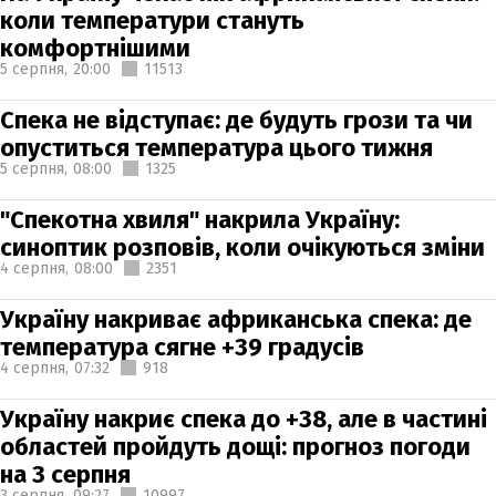
коли температури стануть
комфортнішими
5 серпня,
20:00
11513
Спека не відступає: де будуть грози та чи
опуститься температура цього тижня
5 серпня,
08:00
1325
"Спекотна хвиля" накрила Україну:
синоптик розповів, коли очікуються зміни
4 серпня,
08:00
2351
Україну накриває африканська спека: де
температура сягне +39 градусів
4 серпня,
07:32
918
Україну накриє спека до +38, але в частині
областей пройдуть дощі: прогноз погоди
на 3 серпня
3 серпня,
09:27
10997