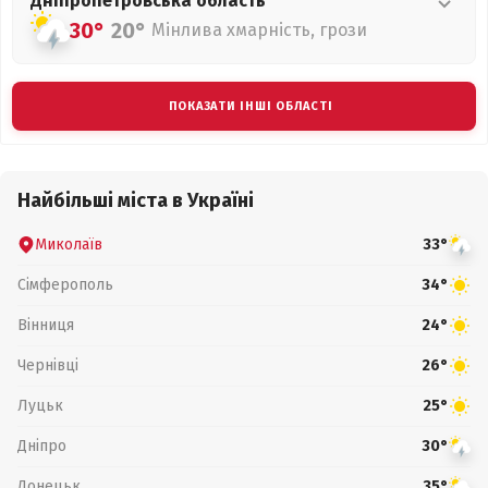
Дніпропетровська
область
30°
20°
Мінлива хмарність, грози
ПОКАЗАТИ ІНШІ ОБЛАСТІ
Найбільші міста в Україні
Миколаїв
33°
Сімферополь
34°
Вінниця
24°
Чернівці
26°
Луцьк
25°
Дніпро
30°
Донецьк
35°