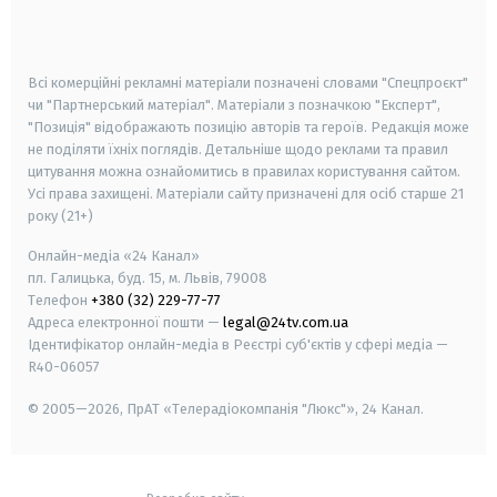
smart tv
samsung smart tv
Всі комерційні рекламні матеріали позначені словами "Спецпроєкт"
чи "Партнерський матеріал". Матеріали з позначкою "Експерт",
"Позиція" відображають позицію авторів та героїв. Редакція може
не поділяти їхніх поглядів. Детальніше щодо реклами та правил
цитування можна ознайомитись в правилах користування сайтом.
Усі права захищені.
Матеріали сайту призначені для осіб старше
21
року (21+)
Онлайн-медіа «24 Канал»
пл. Галицька, буд. 15, м. Львів, 79008
Телефон
+380 (32) 229-77-77
Адреса електронної пошти —
legal@24tv.com.ua
Ідентифікатор онлайн-медіа в Реєстрі суб'єктів у сфері медіа —
R40-06057
© 2005—2026,
ПрАТ «Телерадіокомпанія "Люкс"», 24 Канал.