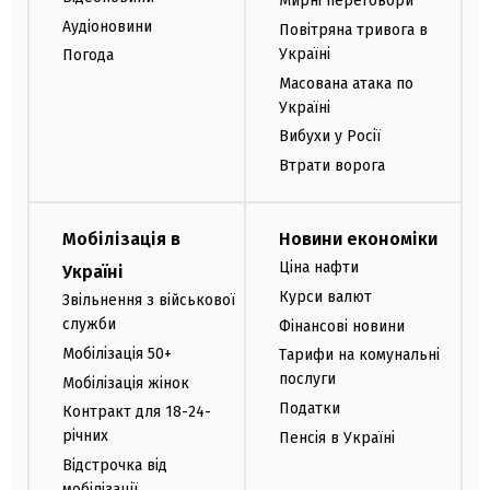
Мирні переговори
Аудіоновини
Повітряна тривога в
Україні
Погода
Масована атака по
Україні
Вибухи у Росії
Втрати ворога
Мобілізація в
Новини економіки
Ціна нафти
Україні
Курси валют
Звільнення з військової
служби
Фінансові новини
Мобілізація 50+
Тарифи на комунальні
послуги
Мобілізація жінок
Податки
Контракт для 18-24-
річних
Пенсія в Україні
Відстрочка від
мобілізації