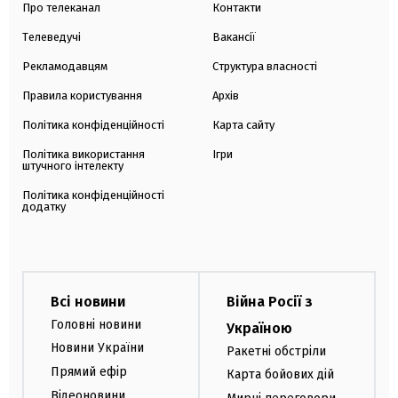
Про телеканал
Контакти
Телеведучі
Вакансії
Рекламодавцям
Структура власності
Правила користування
Архів
Політика конфіденційності
Карта сайту
Політика використання
Ігри
штучного інтелекту
Політика конфіденційності
додатку
Всі новини
Війна Росії з
Головні новини
Україною
Новини України
Ракетні обстріли
Прямий ефір
Карта бойових дій
Відеоновини