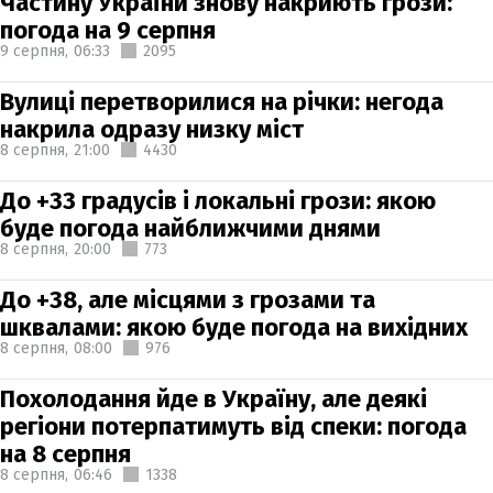
Частину України знову накриють грози:
погода на 9 серпня
9 серпня,
06:33
2095
Вулиці перетворилися на річки: негода
накрила одразу низку міст
8 серпня,
21:00
4430
До +33 градусів і локальні грози: якою
буде погода найближчими днями
8 серпня,
20:00
773
До +38, але місцями з грозами та
шквалами: якою буде погода на вихідних
8 серпня,
08:00
976
Похолодання йде в Україну, але деякі
регіони потерпатимуть від спеки: погода
на 8 серпня
8 серпня,
06:46
1338