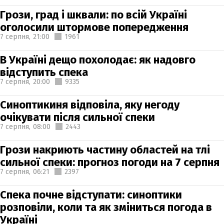
Грози, град і шквали: по всій Україні
оголосили штормове попередження
7 серпня,
21:00
1961
В Україні дещо похолодає: як надовго
відступить спека
7 серпня,
20:00
9335
Синоптикиня відповіла, яку негоду
очікувати після сильної спеки
7 серпня,
08:00
2443
Грози накриють частину областей на тлі
сильної спеки: прогноз погоди на 7 серпня
7 серпня,
06:21
2397
Спека почне відступати: синоптики
розповіли, коли та як зміниться погода в
Україні