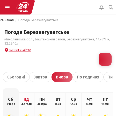
24 Канал
Погода Березнегуватське
Погода Березнегуватське
Миколаївська обл., Баштанський район, Березнегуватське, 47.76°Пн,
32.28°Сх
Змінити місто
Сьогодні
Завтра
Вчора
По годинах
Тиж
Сб
Нд
Пн
Вт
Ср
Чт
Пт
Вчора
Сьогодні
Завтра
11.08
12.08
13.08
14.08