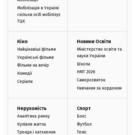
Мобілізація в Україні:
скільки осіб мобілізує
ТЦК
Кіно
Новини Освіти
Найцікавіші фільми
Міністерство освіти та
науки України
Українські фільми
Школа
Фільми на вечір
НМТ 2026
Комедії
Саморозвиток
Серіали
Навчання за кордоном
Нерухомість
Спорт
Аналітика ринку
Бокс
Купівля житла
Футбол
Тренди і натхнення
Теніс