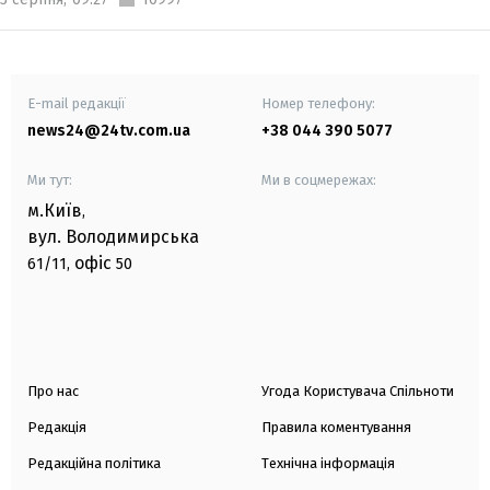
E-mail редакції
Номер телефону:
news24@24tv.com.ua
+38 044 390 5077
Ми тут:
Ми в соцмережах:
м.Київ
,
вул. Володимирська
офіс
61/11,
50
Про нас
Угода Користувача Спільноти
Редакція
Правила коментування
Редакційна політика
Технічна інформація