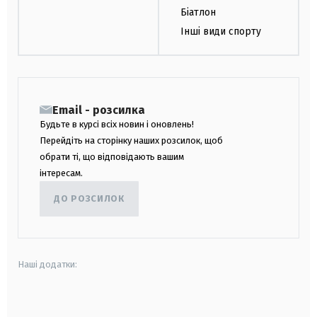
Біатлон
Інші види спорту
Email - розсилка
Будьте в курсі всіх новин і оновлень!
Перейдіть на сторінку наших розсилок, щоб
обрати ті, що відповідають вашим
інтересам.
ДО РОЗСИЛОК
Наші додатки:
android
apple