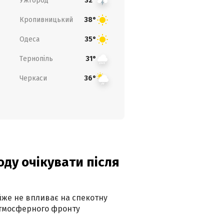
Ужгород
32°
Кропивницький
38°
Одеса
35°
Тернопіль
31°
Черкаси
36°
оду очікувати після
айже не впливає на спекотну
атмосферного фронту