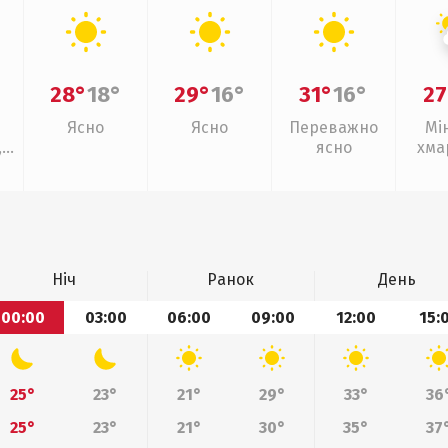
28°
18°
29°
16°
31°
16°
27
Ясно
Ясно
Переважно
Мі
,
ясно
хма
з
Ніч
Ранок
День
00:00
03:00
06:00
09:00
12:00
15:
25°
23°
21°
29°
33°
36
25°
23°
21°
30°
35°
37