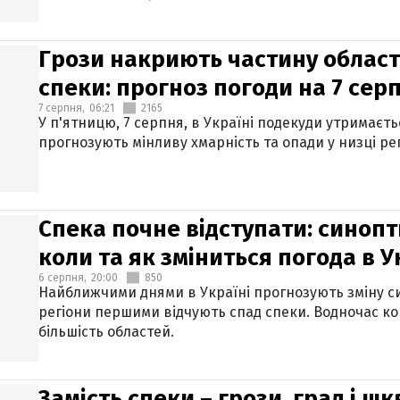
Грози накриють частину областе
спеки: прогноз погоди на 7 сер
7 серпня,
06:21
2165
У п'ятницю, 7 серпня, в Україні подекуди утримаєт
прогнозують мінливу хмарність та опади у низці рег
Спека почне відступати: синопт
коли та як зміниться погода в У
6 серпня,
20:00
850
Найближчими днями в Україні прогнозують зміну син
регіони першими відчують спад спеки. Водночас к
більшість областей.
Замість спеки – грози, град і шк