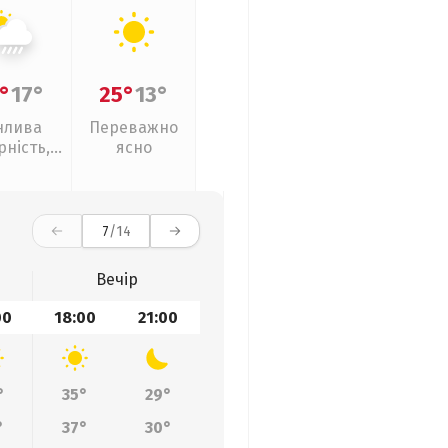
°
17°
25°
13°
нлива
Переважно
рність,
ясно
ливи
7
/14
Вечір
00
18:00
21:00
°
35°
29°
°
37°
30°