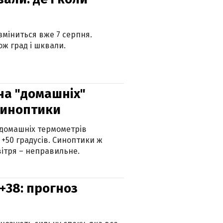
 зміниться вже 7 серпня.
ж град і шквали.
 на "домашніх"
синоптики
 домашніх термометрів
 +50 градусів. Синоптики ж
ітря – неправильне.
+38: прогноз