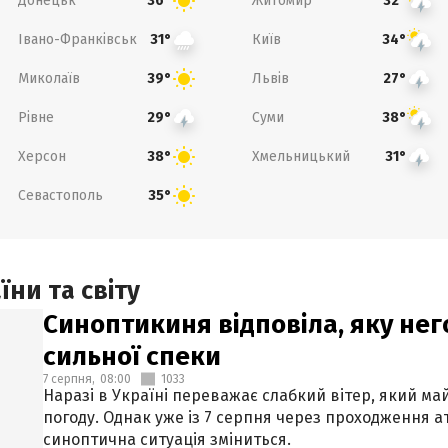
Донецьк
Житомир
36°
32°
Івано-Франківськ
Київ
31°
34°
Миколаїв
Львів
39°
27°
Рівне
Суми
29°
38°
Херсон
Хмельницький
38°
31°
Севастополь
35°
ни та світу
Синоптикиня відповіла, яку нег
сильної спеки
7 серпня,
08:00
1033
Наразі в Україні переважає слабкий вітер, який м
погоду. Однак уже із 7 серпня через проходження 
синоптична ситуація зміниться.