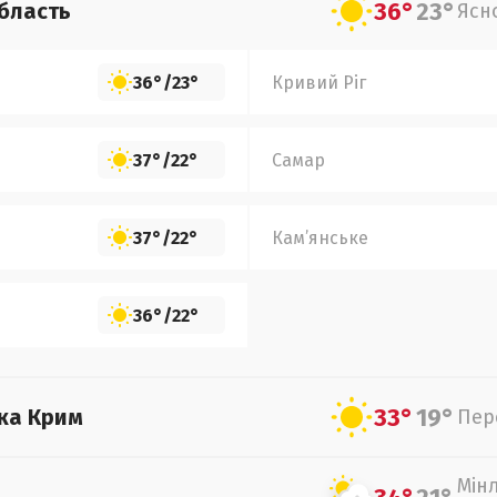
36°
23°
бласть
Ясн
36°
/
23°
Кривий Ріг
37°
/
22°
Самар
37°
/
22°
Кам’янське
36°
/
22°
33°
19°
ка Крим
Пер
Мін