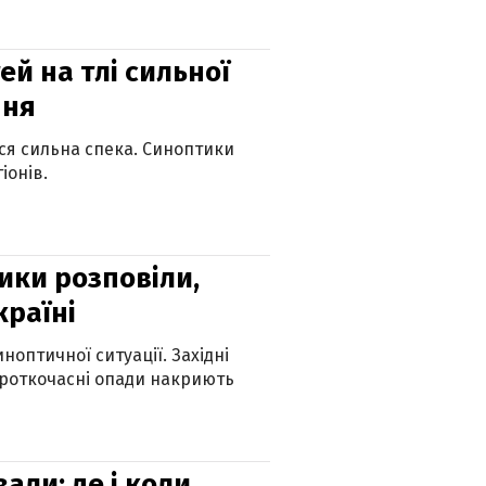
й на тлі сильної
пня
ься сильна спека. Синоптики
іонів.
ики розповіли,
країні
оптичної ситуації. Західні
ороткочасні опади накриють
вали: де і коли