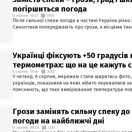
погіршиться погода
6 серпня,
18:53
1986
Після сильної спеки погода в частині України різко
Синоптики попереджають про грози, а місцями тако
Українці фіксують +50 градусів
термометрах: що на це кажуть 
6 серпня,
16:46
2043
У четвер, 6 серпня, мережею стали ширитись фото
українців, показники на яких нібито перевалили за
пояснюють, що таке вимірювання температури пов
Грози замінять сильну спеку до 
погоди на найближчі дні
6 серпня,
08:00
3287