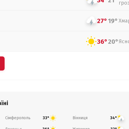
34°
21°
гро
27°
19°
Хма
36°
20°
Ясн
їні
Сімферополь
Вінниця
33°
34°