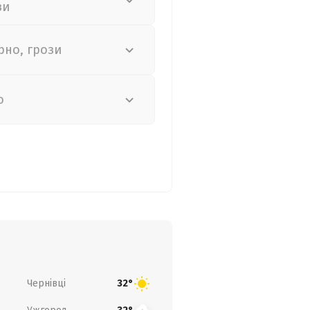
зи
рно, грози
о
Чернівці
32°