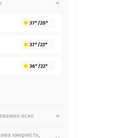
о
37°
/
20°
37°
/
23°
36°
/
22°
еважно ясно
лива хмарність,