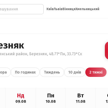
Київ
Львів
Вінниця
Хмельницький
езняк
янський район, Березняк, 48.71°Пн, 33.73°Сх
ора
По годинах
Тиждень
10 днів
2 тижні
Нд
Пн
Вт
09.08
10.08
11.08
1