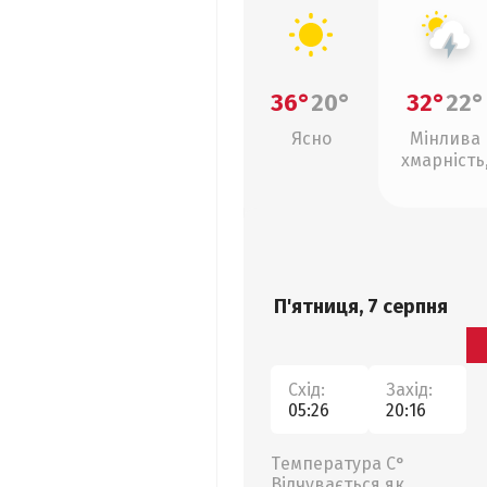
36°
20°
32°
22°
Ясно
Мінлива
хмарність
грози
П'ятниця, 7 серпня
Схід:
Захід:
05:26
20:16
Температура С°
Відчувається як