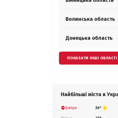
Вінницька
область
Волинська
область
Донецька
область
ПОКАЗАТИ ІНШІ ОБЛАСТІ
Найбільші міста в Укра
Дніпро
36°