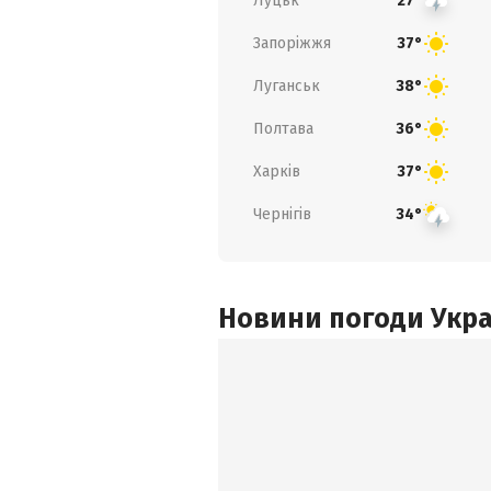
Луцьк
27°
Запоріжжя
37°
Луганськ
38°
Полтава
36°
Харків
37°
Чернігів
34°
Новини погоди Украї