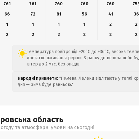
761
761
760
760
760
75
66
72
81
56
41
36
1
1
1
1
2
2
2
2
2
2
2
2
Температура повітря від +20°C до +36°C, висока темп
достатнє вживання рідини. З ранку до вечора небо б
вітер до 2 м/с, без опадів.
Народні прикмети:
"Пимена. Лелеки відлітають у теплі кр
дня — зима буде ранньою."
тровська
область
огоду та атмосферні умови на сьогодні