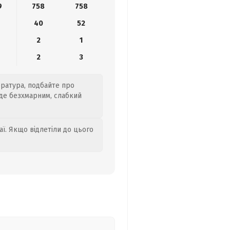
9
758
758
40
52
2
1
2
3
ература, подбайте про
уде безхмарним, слабкий
аї. Якщо відлетіли до цього