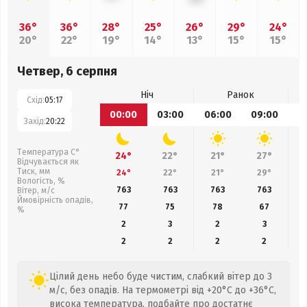
36°
36°
28°
25°
26°
29°
24°
20°
22°
19°
14°
13°
15°
15°
Четвер, 6 серпня
Ніч
Ранок
Схід:
05:17
00:00
03:00
06:00
09:00
1
Захід:
20:22
Температура С°
24°
22°
21°
27°
Відчувається як
Тиск, мм
24°
22°
21°
29°
Вологість, %
763
763
763
763
Вітер, м/с
Ймовірність опадів,
77
75
78
67
%
2
3
2
3
2
2
2
2
Цілий день небо буде чистим, слабкий вітер до 3
м/с, без опадів. На термометрі від +20°C до +36°C,
висока температура, подбайте про достатнє