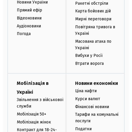
Новини України
Ракетні обстріли
Прямий ефір
Карта бойових дій
Відеоновини
Мирні переговори
Аудіоновини
Повітряна тривога в
Україні
Погода
Масована атака по
Україні
Вибухи у Росії
Втрати ворога
Мобілізація в
Новини економіки
Ціна нафти
Україні
Курси валют
Звільнення з військової
служби
Фінансові новини
Мобілізація 50+
Тарифи на комунальні
послуги
Мобілізація жінок
Податки
Контракт для 18-24-