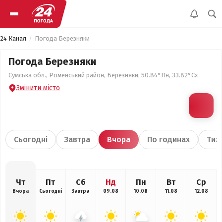
24 Канал
Погода Березняки
Погода Березняки
Сумська обл., Роменський район, Березняки, 50.84°Пн, 33.82°Сх
Змінити місто
Сьогодні
Завтра
Вчора
По годинах
Тиж
Чт
Пт
Сб
Нд
Пн
Вт
Ср
Вчора
Сьогодні
Завтра
09.08
10.08
11.08
12.08