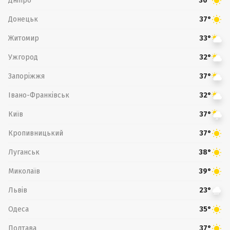
Дніпро
36°
Донецьк
37°
Житомир
33°
Ужгород
32°
Запоріжжя
37°
Івано-Франківськ
32°
Київ
37°
Кропивницький
37°
Луганськ
38°
Миколаїв
39°
Львів
23°
Одеса
35°
Полтава
37°