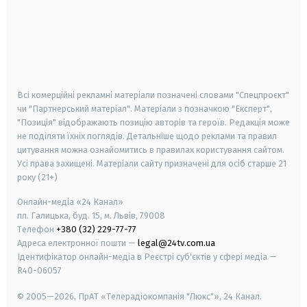
android
apple
smart tv
samsung smart tv
Всі комерційні рекламні матеріали позначені словами "Спецпроєкт"
чи "Партнерський матеріал". Матеріали з позначкою "Експерт",
"Позиція" відображають позицію авторів та героїв. Редакція може
не поділяти їхніх поглядів. Детальніше щодо реклами та правил
цитування можна ознайомитись в правилах користування сайтом.
Усі права захищені.
Матеріали сайту призначені для осіб старше
21
року (21+)
Онлайн-медіа «24 Канал»
пл. Галицька, буд. 15, м. Львів, 79008
Телефон
+380 (32) 229-77-77
Адреса електронної пошти —
legal@24tv.com.ua
Ідентифікатор онлайн-медіа в Реєстрі суб'єктів у сфері медіа —
R40-06057
© 2005—2026,
ПрАТ «Телерадіокомпанія "Люкс"», 24 Канал.