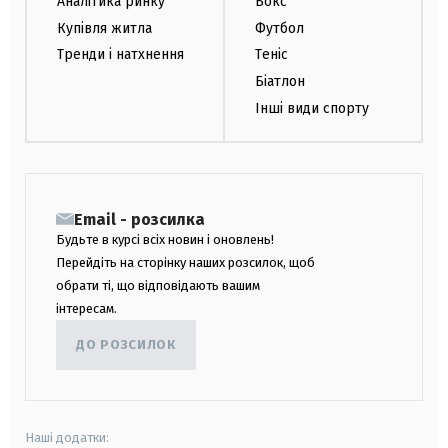
Аналітика ринку
Бокс
Купівля житла
Футбол
Тренди і натхнення
Теніс
Біатлон
Інші види спорту
Email - розсилка
Будьте в курсі всіх новин і оновлень!
Перейдіть на сторінку наших розсилок, щоб
обрати ті, що відповідають вашим
інтересам.
ДО РОЗСИЛОК
Наші додатки: