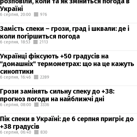
розповіли, коли та як зміниться погода в
Україні
6 серпня,
20:00
976
Замість спеки – грози, град і шквали: де і
коли погіршиться погода
6 серпня,
18:53
2113
Українці фіксують +50 градусів на
"домашніх" термометрах: що на це кажуть
синоптики
6 серпня,
16:46
2289
Грози замінять сильну спеку до +38:
прогноз погоди на найближчі дні
6 серпня,
08:00
3336
Пік спеки в Україні: де 6 серпня пригріє до
+38 градусів
6 серпня,
06:40
830