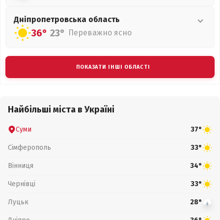
Дніпропетровська
область
36°
23°
Переважно ясно
ПОКАЗАТИ ІНШІ ОБЛАСТІ
Найбільші міста в Україні
Суми
37°
Сімферополь
33°
Вінниця
34°
Чернівці
33°
Луцьк
28°