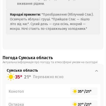
вживання рідини.
Народні прикмети:
"Преображення (Яблучний Спас).
Освячують яблука і груші. "Прийшов Спас — пішло
літо від нас". Сухий день — суха осінь, мокрий —
мокра. Ночі стають по-справжньому холодними."
Погода Сумська
область
Актуальна інформація про погоду та атмосферні умови на сьогодні
Сумська
область
35°
21°
Переважно ясно
Конотоп
35°
/
21°
Охтирка
37°
/
21°