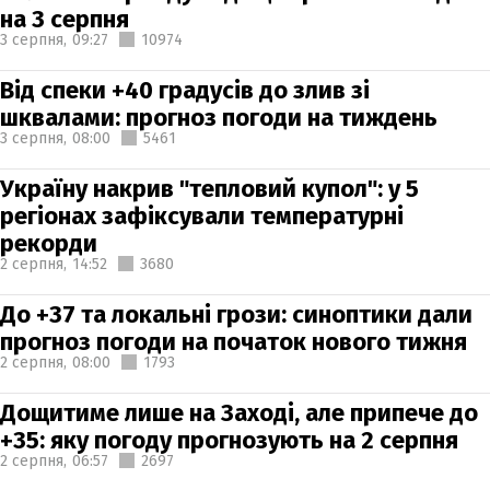
на 3 серпня
3 серпня,
09:27
10974
Від спеки +40 градусів до злив зі
шквалами: прогноз погоди на тиждень
3 серпня,
08:00
5461
Україну накрив "тепловий купол": у 5
регіонах зафіксували температурні
рекорди
2 серпня,
14:52
3680
До +37 та локальні грози: синоптики дали
прогноз погоди на початок нового тижня
2 серпня,
08:00
1793
Дощитиме лише на Заході, але припече до
+35: яку погоду прогнозують на 2 серпня
2 серпня,
06:57
2697