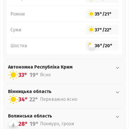
Ромни
35°
/
21°
Суми
37°
/
22°
Шостка
36°
/
20°
Автономна Республіка Крим
33°
19°
Ясно
Вінницька
область
34°
22°
Переважно ясно
Волинська
область
28°
19°
Похмуро, грози