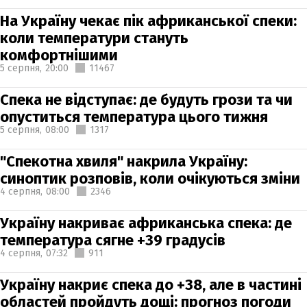
На Україну чекає пік африканської спеки:
коли температури стануть
комфортнішими
5 серпня,
20:00
11467
Спека не відступає: де будуть грози та чи
опуститься температура цього тижня
5 серпня,
08:00
1317
"Спекотна хвиля" накрила Україну:
синоптик розповів, коли очікуються зміни
4 серпня,
08:00
2346
Україну накриває африканська спека: де
температура сягне +39 градусів
4 серпня,
07:32
911
Україну накриє спека до +38, але в частині
областей пройдуть дощі: прогноз погоди