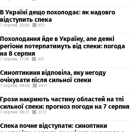
В Україні дещо похолодає: як надовго
відступить спека
7 серпня,
20:00
651
Похолодання йде в Україну, але деякі
регіони потерпатимуть від спеки: погода
на 8 серпня
7 серпня,
17:39
437
Синоптикиня відповіла, яку негоду
очікувати після сильної спеки
7 серпня,
08:00
2411
Грози накриють частину областей на тлі
сильної спеки: прогноз погоди на 7 серпня
7 серпня,
06:21
2373
Спека почне відступати: синоптики