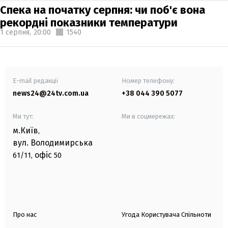
Спека на початку серпня: чи поб'є вона
рекордні показники температури
1 серпня,
20:00
1540
E-mail редакції
Номер телефону:
news24@24tv.com.ua
+38 044 390 5077
Ми тут:
Ми в соцмережах:
м.Київ
,
вул. Володимирська
офіс
61/11,
50
Про нас
Угода Користувача Спільноти