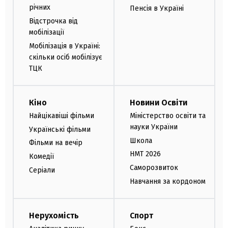
річних
Пенсія в Україні
Відстрочка від
мобілізації
Мобілізація в Україні:
скільки осіб мобілізує
ТЦК
Кіно
Новини Освіти
Найцікавіші фільми
Міністерство освіти та
науки України
Українські фільми
Школа
Фільми на вечір
НМТ 2026
Комедії
Саморозвиток
Серіали
Навчання за кордоном
Нерухомість
Спорт