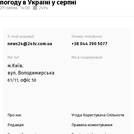
погоду в Україні у серпні
29 липня,
14:00
2494
E-mail редакції
Номер телефону:
news24@24tv.com.ua
+38 044 390 5077
Ми тут:
Ми в соцмережах:
м.Київ
,
вул. Володимирська
офіс
61/11,
50
Про нас
Угода Користувача Спільноти
Редакція
Правила коментування