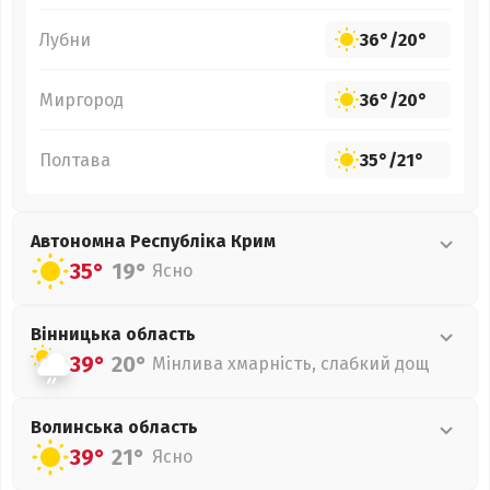
Лубни
36°
/
20°
Миргород
36°
/
20°
Полтава
35°
/
21°
Автономна Республіка Крим
35°
19°
Ясно
Вінницька
область
39°
20°
Мінлива хмарність, слабкий дощ
Волинська
область
39°
21°
Ясно