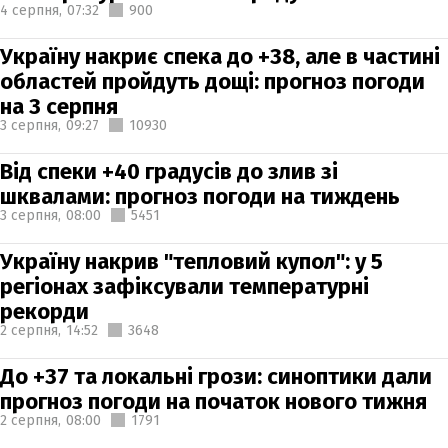
4 серпня,
07:32
900
Україну накриє спека до +38, але в частині
областей пройдуть дощі: прогноз погоди
на 3 серпня
3 серпня,
09:27
10930
Від спеки +40 градусів до злив зі
шквалами: прогноз погоди на тиждень
3 серпня,
08:00
5451
Україну накрив "тепловий купол": у 5
регіонах зафіксували температурні
рекорди
2 серпня,
14:52
3648
До +37 та локальні грози: синоптики дали
прогноз погоди на початок нового тижня
2 серпня,
08:00
1791