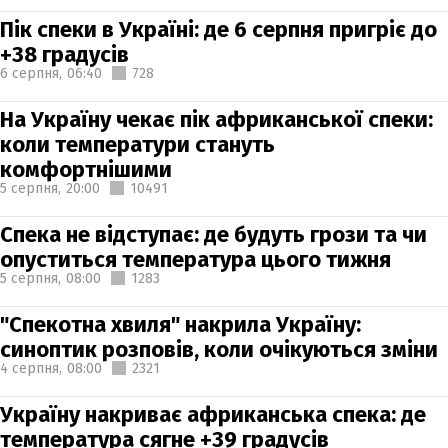
Пік спеки в Україні: де 6 серпня пригріє до
+38 градусів
6 серпня,
06:40
728
На Україну чекає пік африканської спеки:
коли температури стануть
комфортнішими
5 серпня,
20:00
10491
Спека не відступає: де будуть грози та чи
опуститься температура цього тижня
5 серпня,
08:00
1283
"Спекотна хвиля" накрила Україну:
синоптик розповів, коли очікуються зміни
4 серпня,
08:00
2321
Україну накриває африканська спека: де
температура сягне +39 градусів