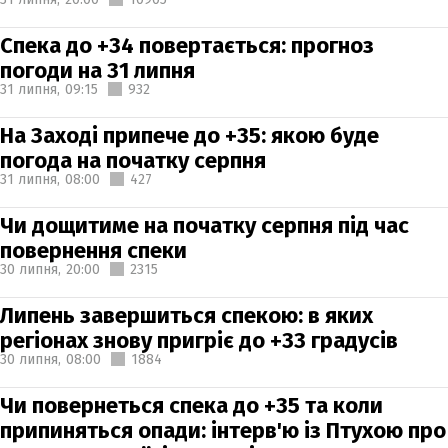
Спека до +34 повертається: прогноз
погоди на 31 липня
31 липня,
09:15
932
На Заході припече до +35: якою буде
погода на початку серпня
31 липня,
08:00
427
Чи дощитиме на початку серпня під час
повернення спеки
30 липня,
20:00
2315
Липень завершиться спекою: в яких
регіонах знову пригріє до +33 градусів
30 липня,
08:00
1884
Чи повернеться спека до +35 та коли
припиняться опади: інтерв'ю із Птухою про