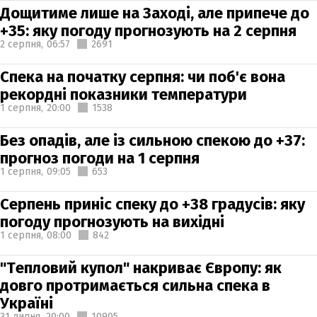
Дощитиме лише на Заході, але припече до
+35: яку погоду прогнозують на 2 серпня
2 серпня,
06:57
2691
Спека на початку серпня: чи поб'є вона
рекордні показники температури
1 серпня,
20:00
1538
Без опадів, але із сильною спекою до +37:
прогноз погоди на 1 серпня
1 серпня,
09:05
653
Серпень приніс спеку до +38 градусів: яку
погоду прогнозують на вихідні
1 серпня,
08:00
842
"Тепловий купол" накриває Європу: як
довго протримається сильна спека в
Україні
31 липня,
20:00
10905