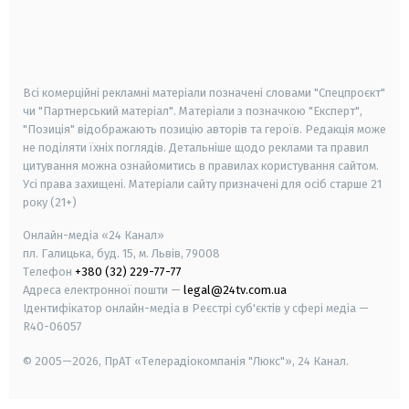
android
apple
smart tv
samsung smart tv
Всі комерційні рекламні матеріали позначені словами "Спецпроєкт"
чи "Партнерський матеріал". Матеріали з позначкою "Експерт",
"Позиція" відображають позицію авторів та героїв. Редакція може
не поділяти їхніх поглядів. Детальніше щодо реклами та правил
цитування можна ознайомитись в правилах користування сайтом.
Усі права захищені.
Матеріали сайту призначені для осіб старше
21
року (21+)
Онлайн-медіа «24 Канал»
пл. Галицька, буд. 15, м. Львів, 79008
Телефон
+380 (32) 229-77-77
Адреса електронної пошти —
legal@24tv.com.ua
Ідентифікатор онлайн-медіа в Реєстрі суб'єктів у сфері медіа —
R40-06057
© 2005—2026,
ПрАТ «Телерадіокомпанія "Люкс"», 24 Канал.