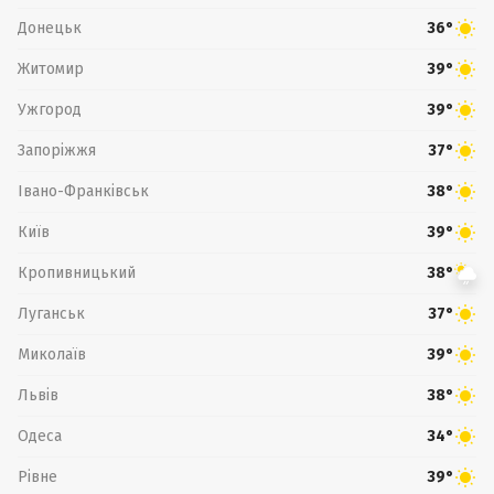
Донецьк
36°
Житомир
39°
Ужгород
39°
Запоріжжя
37°
Івано-Франківськ
38°
Київ
39°
Кропивницький
38°
Луганськ
37°
Миколаїв
39°
Львів
38°
Одеса
34°
Рівне
39°