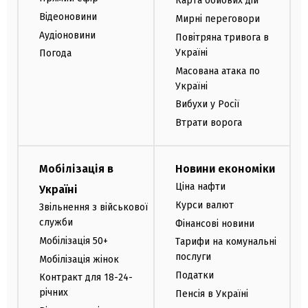
Карта бойових дій
Відеоновини
Мирні переговори
Аудіоновини
Повітряна тривога в
Україні
Погода
Масована атака по
Україні
Вибухи у Росії
Втрати ворога
Мобілізація в
Новини економіки
Ціна нафти
Україні
Курси валют
Звільнення з військової
служби
Фінансові новини
Мобілізація 50+
Тарифи на комунальні
послуги
Мобілізація жінок
Податки
Контракт для 18-24-
річних
Пенсія в Україні