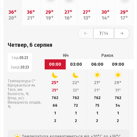
36°
36°
29°
27°
27°
30°
29°
20°
21°
19°
16°
13°
14°
17°
7
/14
Четвер, 6 серпня
Ніч
Ранок
Схід:
05:23
00:00
03:00
06:00
09:00
1
Захід:
20:23
Температура С°
25°
22°
21°
29°
Відчувається як
Тиск, мм
25°
22°
21°
31°
Вологість, %
762
762
762
762
Вітер, м/с
Ймовірність опадів,
66
72
75
54
%
1
1
1
1
2
2
2
2
Температура коливатиметься від +20°C до +36°C,