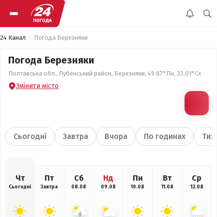
24 Канал
Погода Березняки
Погода Березняки
Полтавська обл., Лубенський район, Березняки, 49.87°Пн, 33.01°Сх
Змінити місто
Сьогодні
Завтра
Вчора
По годинах
Тиж
Чт
Пт
Сб
Нд
Пн
Вт
Ср
Сьогодні
Завтра
08.08
09.08
10.08
11.08
12.08