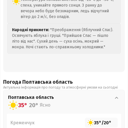
спека, уникайте прямого сонця. З ранку до
вечора небо буде безхмарним, ледь відчутний
вітер до 2 м/с, без опадів.
Народні прикмети:
"Преображення (Яблучний Спас).
Освячують яблука і груші. "Прийшов Спас — пішло
літо від нас". Сухий день — суха осінь, мокрий —
мокра. Ночі стають по-справжньому холодними."
Погода Полтавська
область
Актуальна інформація про погоду та атмосферні умови на сьогодні
Полтавська
область
35°
20°
Ясно
Кременчук
35°
/
20°