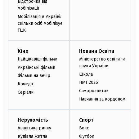
Відстрочка від
мобілізації
Мобілізація в Україні:
скільки осіб мобілізує
ТЦК
Кіно
Новини Освіти
Найцікавіші фільми
Міністерство освіти та
науки України
Українські фільми
Школа
Фільми на вечір
НМТ 2026
Комедії
Саморозвиток
Серіали
Навчання за кордоном
Нерухомість
Спорт
Аналітика ринку
Бокс
Купівля житла
Футбол