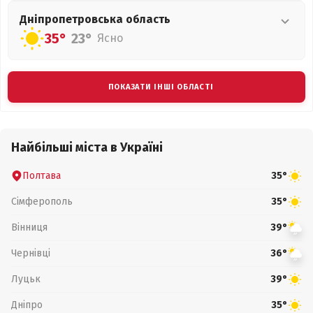
Дніпропетровська
область
35°
23°
Ясно
ПОКАЗАТИ ІНШІ ОБЛАСТІ
Найбільші міста в Україні
Полтава
35°
Сімферополь
35°
Вінниця
39°
Чернівці
36°
Луцьк
39°
Дніпро
35°