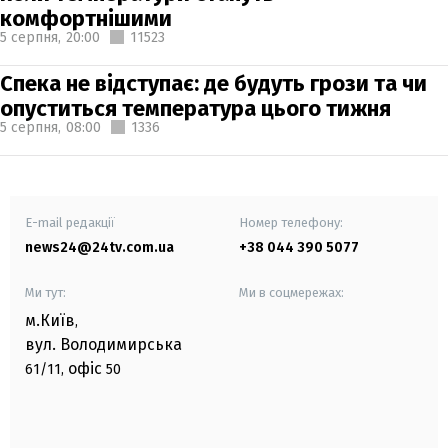
комфортнішими
5 серпня,
20:00
11523
Спека не відступає: де будуть грози та чи
опуститься температура цього тижня
5 серпня,
08:00
1336
E-mail редакції
Номер телефону:
news24@24tv.com.ua
+38 044 390 5077
Ми тут:
Ми в соцмережах:
м.Київ
,
вул. Володимирська
офіс
61/11,
50