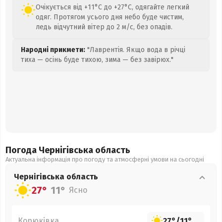
Очікується від +11°C до +27°C, одягайте легкий
одяг. Протягом усього дня небо буде чистим,
ледь відчутний вітер до 2 м/с, без опадів.
Народні прикмети:
"Лаврентія. Якщо вода в річці
тиха — осінь буде тихою, зима — без завірюх."
Погода Чернігівська
область
Актуальна інформація про погоду та атмосферні умови на сьогодні
Чернігівська
область
27°
11°
Ясно
Корюківка
27°
/
11°