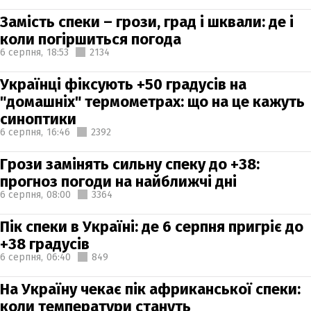
Замість спеки – грози, град і шквали: де і
коли погіршиться погода
6 серпня,
18:53
2134
Українці фіксують +50 градусів на
"домашніх" термометрах: що на це кажуть
синоптики
6 серпня,
16:46
2392
Грози замінять сильну спеку до +38:
прогноз погоди на найближчі дні
6 серпня,
08:00
3364
Пік спеки в Україні: де 6 серпня пригріє до
+38 градусів
6 серпня,
06:40
849
На Україну чекає пік африканської спеки:
коли температури стануть