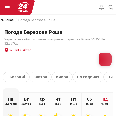
24 Канал
Погода Березова Роща
Погода Березова Роща
Чернігівська обл., Корюківський район, Березова Роща, 51.95°Пн,
32.59°Сх
Змінити місто
Сьогодні
Завтра
Вчора
По годинах
Тиж
Пн
Вт
Ср
Чт
Пт
Сб
Нд
Сьогодні
Завтра
12.08
13.08
14.08
15.08
16.08