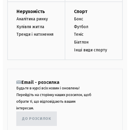
Нерухомість
Спорт
Аналітика ринку
Бокс
Купівля житла
Футбол
Тренди і натхнення
Теніс
Біатлон
Інші види спорту
Email - розсилка
Будьте в курсі всіх новин і оновлень!
Перейдіть на сторінку наших розсилок, щоб
обрати ті, що відповідають вашим
інтересам.
ДО РОЗСИЛОК