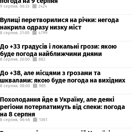
погода на 9 серпня
9 серпня,
06:33
2424
Вулиці перетворилися на річки: негода
накрила одразу низку міст
8 серпня,
21:00
4799
До +33 градусів і локальні грози: якою
буде погода найближчими днями
8 серпня,
20:00
882
До +38, але місцями з грозами та
шквалами: якою буде погода на вихідних
8 серпня,
08:00
985
Похолодання йде в Україну, але деякі
регіони потерпатимуть від спеки: погода
на 8 серпня
8 серпня,
06:46
1361