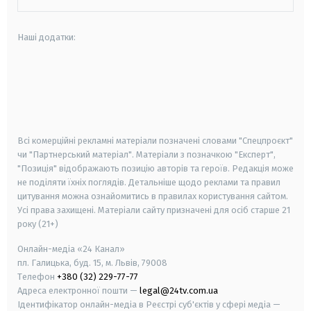
Наші додатки:
android
apple
smart tv
samsung smart tv
Всі комерційні рекламні матеріали позначені словами "Спецпроєкт"
чи "Партнерський матеріал". Матеріали з позначкою "Експерт",
"Позиція" відображають позицію авторів та героїв. Редакція може
не поділяти їхніх поглядів. Детальніше щодо реклами та правил
цитування можна ознайомитись в правилах користування сайтом.
Усі права захищені.
Матеріали сайту призначені для осіб старше
21
року (21+)
Онлайн-медіа «24 Канал»
пл. Галицька, буд. 15, м. Львів, 79008
Телефон
+380 (32) 229-77-77
Адреса електронної пошти —
legal@24tv.com.ua
Ідентифікатор онлайн-медіа в Реєстрі суб'єктів у сфері медіа —