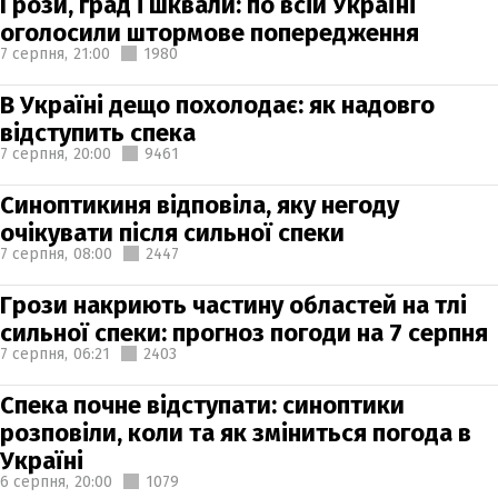
Грози, град і шквали: по всій Україні
оголосили штормове попередження
7 серпня,
21:00
1980
В Україні дещо похолодає: як надовго
відступить спека
7 серпня,
20:00
9461
Синоптикиня відповіла, яку негоду
очікувати після сильної спеки
7 серпня,
08:00
2447
Грози накриють частину областей на тлі
сильної спеки: прогноз погоди на 7 серпня
7 серпня,
06:21
2403
Спека почне відступати: синоптики
розповіли, коли та як зміниться погода в
Україні
6 серпня,
20:00
1079