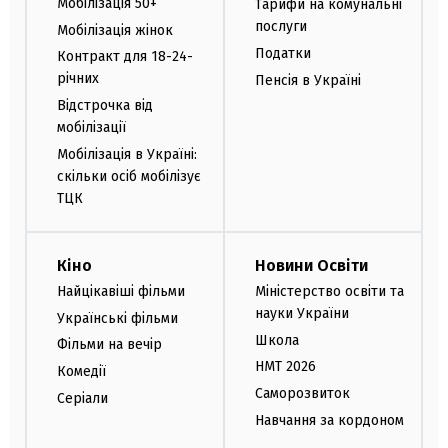
Мобілізація 50+
Тарифи на комунальні
послуги
Мобілізація жінок
Податки
Контракт для 18-24-
річних
Пенсія в Україні
Відстрочка від
мобілізації
Мобілізація в Україні:
скільки осіб мобілізує
ТЦК
Кіно
Новини Освіти
Найцікавіші фільми
Міністерство освіти та
науки України
Українські фільми
Школа
Фільми на вечір
НМТ 2026
Комедії
Саморозвиток
Серіали
Навчання за кордоном