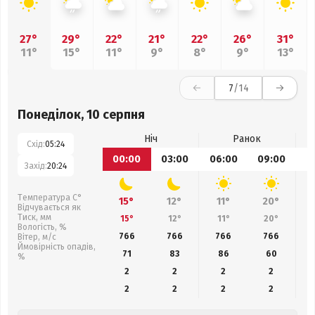
27°
29°
22°
21°
22°
26°
31°
11°
15°
11°
9°
8°
9°
13°
7
/14
Понеділок, 10 серпня
Ніч
Ранок
Схід:
05:24
00:00
03:00
06:00
09:00
1
Захід:
20:24
Температура С°
15°
12°
11°
20°
Відчувається як
Тиск, мм
15°
12°
11°
20°
Вологість, %
766
766
766
766
Вітер, м/с
Ймовірність опадів,
71
83
86
60
%
2
2
2
2
2
2
2
2