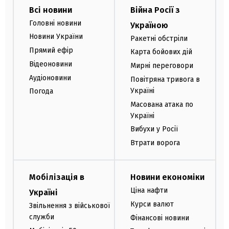
Всі новини
Війна Росії з
Головні новини
Україною
Новини України
Ракетні обстріли
Прямий ефір
Карта бойових дій
Відеоновини
Мирні переговори
Аудіоновини
Повітряна тривога в
Україні
Погода
Масована атака по
Україні
Вибухи у Росії
Втрати ворога
Мобілізація в
Новини економіки
Ціна нафти
Україні
Курси валют
Звільнення з військової
служби
Фінансові новини