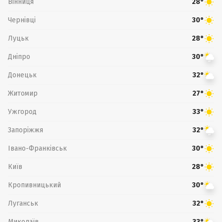
Вінниця
28°
Чернівці
30°
Луцьк
28°
Дніпро
30°
Донецьк
32°
Житомир
27°
Ужгород
33°
Запоріжжя
32°
Івано-Франківськ
30°
Київ
28°
Кропивницький
30°
Луганськ
32°
Миколаїв
33°