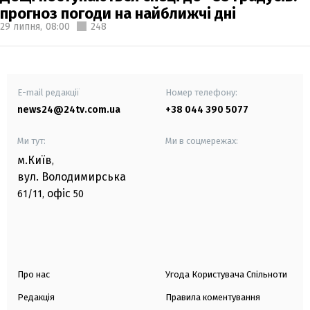
прогноз погоди на найближчі дні
29 липня,
08:00
248
E-mail редакції
Номер телефону:
news24@24tv.com.ua
+38 044 390 5077
Ми тут:
Ми в соцмережах:
м.Київ
,
вул. Володимирська
офіс
61/11,
50
Про нас
Угода Користувача Спільноти
Редакція
Правила коментування