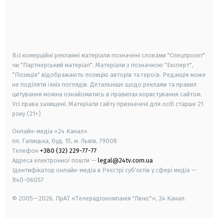
android
apple
smart tv
samsung smart tv
Всі комерційні рекламні матеріали позначені словами "Спецпроєкт"
чи "Партнерський матеріал". Матеріали з позначкою "Експерт",
"Позиція" відображають позицію авторів та героїв. Редакція може
не поділяти їхніх поглядів. Детальніше щодо реклами та правил
цитування можна ознайомитись в правилах користування сайтом.
Усі права захищені.
Матеріали сайту призначені для осіб старше
21
року (21+)
Онлайн-медіа «24 Канал»
пл. Галицька, буд. 15, м. Львів, 79008
Телефон
+380 (32) 229-77-77
Адреса електронної пошти —
legal@24tv.com.ua
Ідентифікатор онлайн-медіа в Реєстрі суб'єктів у сфері медіа —
R40-06057
© 2005—2026,
ПрАТ «Телерадіокомпанія "Люкс"», 24 Канал.