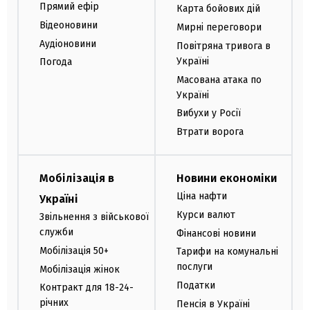
Прямий ефір
Карта бойових дій
Відеоновини
Мирні переговори
Аудіоновини
Повітряна тривога в
Україні
Погода
Масована атака по
Україні
Вибухи у Росії
Втрати ворога
Мобілізація в
Новини економіки
Ціна нафти
Україні
Курси валют
Звільнення з військової
служби
Фінансові новини
Мобілізація 50+
Тарифи на комунальні
послуги
Мобілізація жінок
Податки
Контракт для 18-24-
річних
Пенсія в Україні