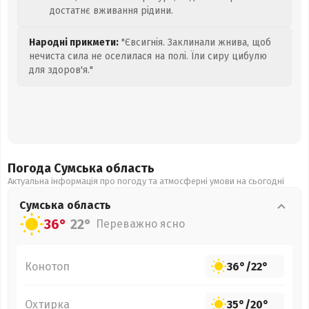
достатнє вживання рідини.
Народні прикмети:
"Євсигнія. Заклинали жнива, щоб
нечиста сила не оселилася на полі. Їли сиру цибулю
для здоров'я."
Погода Сумська
область
Актуальна інформація про погоду та атмосферні умови на сьогодні
Сумська
область
36°
22°
Переважно ясно
Конотоп
36°
/
22°
Охтирка
35°
/
20°