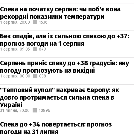
Спека на початку серпня: чи поб'є вона
рекордні показники температури
1 серпня,
20:00
1536
Без опадів, але із сильною спекою до +37:
прогноз погоди на 1 серпня
1 серпня,
09:05
649
Серпень приніс спеку до +38 градусів: яку
погоду прогнозують на вихідні
1 серпня,
08:00
838
"Тепловий купол" накриває Європу: як
довго протримається сильна спека в
Україні
31 липня,
20:00
10896
Спека до +34 повертається: прогноз
погоди на 31 липня