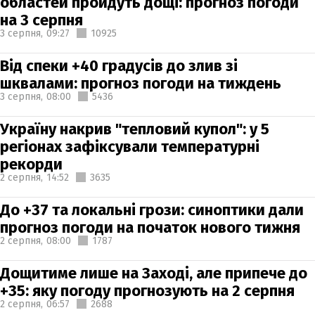
областей пройдуть дощі: прогноз погоди
на 3 серпня
3 серпня,
09:27
10925
Від спеки +40 градусів до злив зі
шквалами: прогноз погоди на тиждень
3 серпня,
08:00
5436
Україну накрив "тепловий купол": у 5
регіонах зафіксували температурні
рекорди
2 серпня,
14:52
3635
До +37 та локальні грози: синоптики дали
прогноз погоди на початок нового тижня
2 серпня,
08:00
1787
Дощитиме лише на Заході, але припече до
+35: яку погоду прогнозують на 2 серпня
2 серпня,
06:57
2688