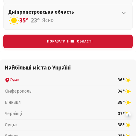
Дніпропетровська
область
35°
23°
Ясно
ПОКАЗАТИ ІНШІ ОБЛАСТІ
Найбільші міста в Україні
Суми
36°
Сімферополь
34°
Вінниця
38°
Чернівці
37°
Луцьк
38°