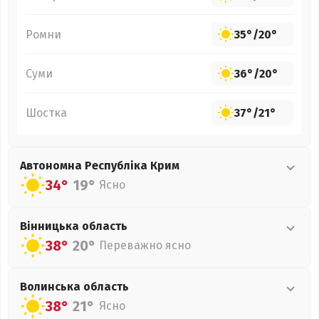
Ромни
35°
/
20°
Суми
36°
/
20°
Шостка
37°
/
21°
Автономна Республіка Крим
34°
19°
Ясно
Вінницька
область
38°
20°
Переважно ясно
Волинська
область
38°
21°
Ясно