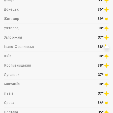
Дніпро
35°
Донецьк
36°
Житомир
39°
Ужгород
38°
Запоріжжя
37°
Івано-Франківськ
38°
Київ
38°
Кропивницький
38°
Луганськ
37°
Миколаїв
38°
Львів
37°
Одеса
34°
Полтава
35°