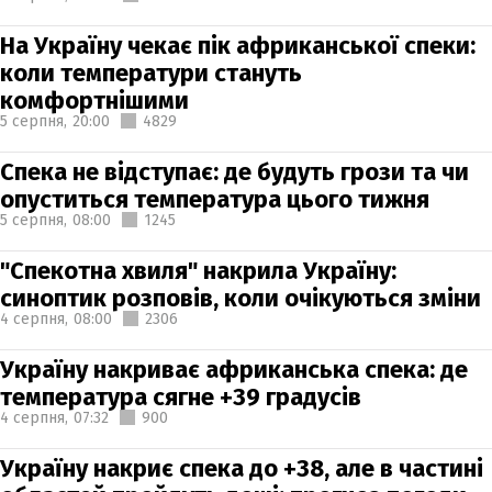
На Україну чекає пік африканської спеки:
коли температури стануть
комфортнішими
5 серпня,
20:00
4829
Спека не відступає: де будуть грози та чи
опуститься температура цього тижня
5 серпня,
08:00
1245
"Спекотна хвиля" накрила Україну:
синоптик розповів, коли очікуються зміни
4 серпня,
08:00
2306
Україну накриває африканська спека: де
температура сягне +39 градусів
4 серпня,
07:32
900
Україну накриє спека до +38, але в частині