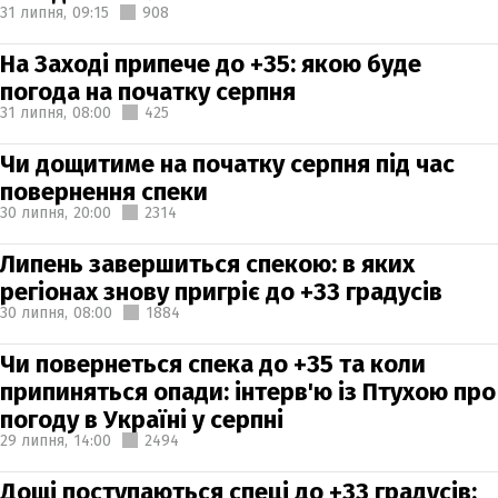
31 липня,
09:15
908
На Заході припече до +35: якою буде
погода на початку серпня
31 липня,
08:00
425
Чи дощитиме на початку серпня під час
повернення спеки
30 липня,
20:00
2314
Липень завершиться спекою: в яких
регіонах знову пригріє до +33 градусів
30 липня,
08:00
1884
Чи повернеться спека до +35 та коли
припиняться опади: інтерв'ю із Птухою про
погоду в Україні у серпні
29 липня,
14:00
2494
Дощі поступаються спеці до +33 градусів: