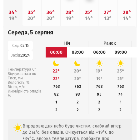
34°
35°
36°
28°
25°
27°
28°
19°
20°
20°
19°
14°
13°
14°
Середа, 5 серпня
Ніч
Ранок
Схід:
05:15
00:00
03:00
06:00
09:00
1
Захід:
20:24
Температура С°
22°
20°
19°
25°
Відчувається як
Тиск, мм
22°
20°
19°
25°
Вологість, %
763
763
763
763
Вітер, м/с
Ймовірність опадів,
82
93
95
74
%
1
2
2
1
2
2
2
2
Впродовж дня небо буде чистим, слабкий вітер
до 2 м/с, без опадів. Очікується від +19°C до
+34°C, висока температура, подбайте про