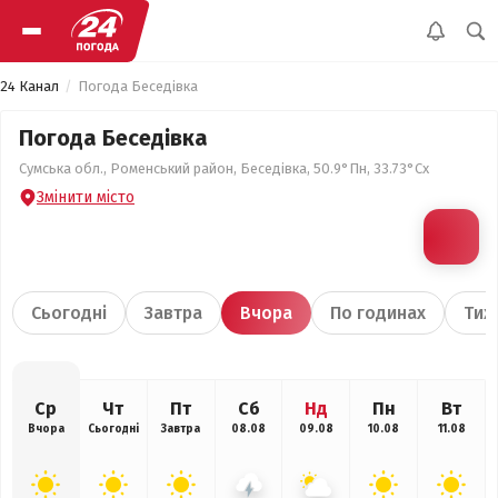
24 Канал
Погода Беседівка
Погода Беседівка
Сумська обл., Роменський район, Беседівка, 50.9°Пн, 33.73°Сх
Змінити місто
Сьогодні
Завтра
Вчора
По годинах
Тиж
Ср
Чт
Пт
Сб
Нд
Пн
Вт
Вчора
Сьогодні
Завтра
08.08
09.08
10.08
11.08