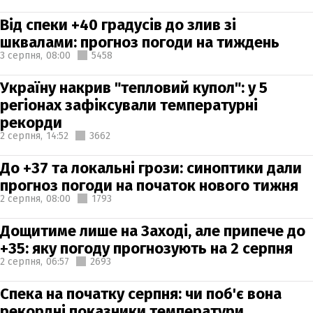
Від спеки +40 градусів до злив зі
шквалами: прогноз погоди на тиждень
3 серпня,
08:00
5458
Україну накрив "тепловий купол": у 5
регіонах зафіксували температурні
рекорди
2 серпня,
14:52
3662
До +37 та локальні грози: синоптики дали
прогноз погоди на початок нового тижня
2 серпня,
08:00
1793
Дощитиме лише на Заході, але припече до
+35: яку погоду прогнозують на 2 серпня
2 серпня,
06:57
2693
Спека на початку серпня: чи поб'є вона
рекордні показники температури