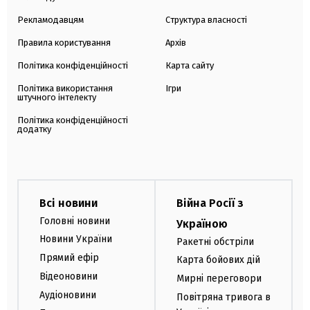
Рекламодавцям
Структура власності
Правила користування
Архів
Політика конфіденційності
Карта сайту
Політика використання
Ігри
штучного інтелекту
Політика конфіденційності
додатку
Всі новини
Війна Росії з
Головні новини
Україною
Новини України
Ракетні обстріли
Прямий ефір
Карта бойових дій
Відеоновини
Мирні переговори
Аудіоновини
Повітряна тривога в