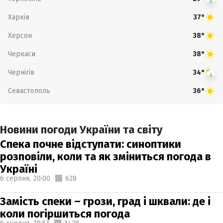
Харків
37°
Херсон
38°
Черкаси
38°
Чернігів
34°
Севастополь
36°
Новини погоди України та світу
Спека почне відступати: синоптики
розповіли, коли та як зміниться погода в
Україні
6 серпня,
20:00
628
Замість спеки – грози, град і шквали: де і
коли погіршиться погода