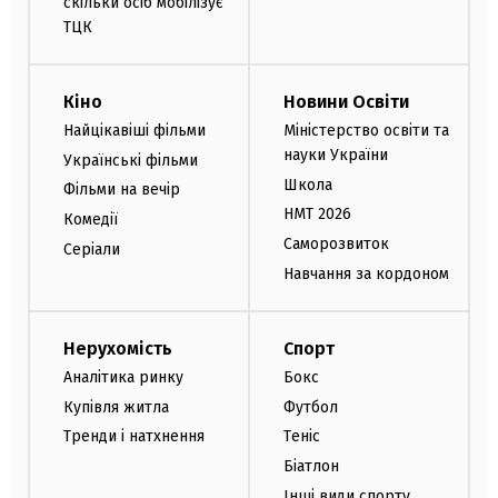
скільки осіб мобілізує
ТЦК
Кіно
Новини Освіти
Найцікавіші фільми
Міністерство освіти та
науки України
Українські фільми
Школа
Фільми на вечір
НМТ 2026
Комедії
Саморозвиток
Серіали
Навчання за кордоном
Нерухомість
Спорт
Аналітика ринку
Бокс
Купівля житла
Футбол
Тренди і натхнення
Теніс
Біатлон
Інші види спорту