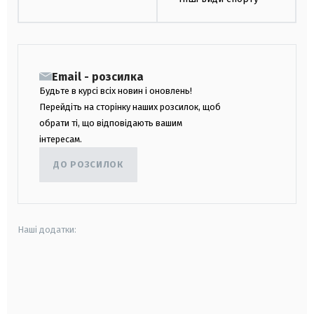
Email - розсилка
Будьте в курсі всіх новин і оновлень!
Перейдіть на сторінку наших розсилок, щоб
обрати ті, що відповідають вашим
інтересам.
ДО РОЗСИЛОК
Наші додатки:
android
apple
smart tv
samsung smart tv