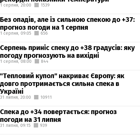
1 серпня,
20:00
1539
Без опадів, але із сильною спекою до +37:
прогноз погоди на 1 серпня
1 серпня,
09:05
656
Серпень приніс спеку до +38 градусів: яку
погоду прогнозують на вихідні
1 серпня,
08:00
844
"Тепловий купол" накриває Європу: як
довго протримається сильна спека в
Україні
31 липня,
20:00
10911
Спека до +34 повертається: прогноз
погоди на 31 липня
31 липня,
09:15
939