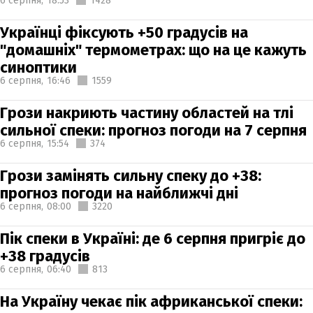
6 серпня,
18:53
1428
Українці фіксують +50 градусів на
"домашніх" термометрах: що на це кажуть
синоптики
6 серпня,
16:46
1559
Грози накриють частину областей на тлі
сильної спеки: прогноз погоди на 7 серпня
6 серпня,
15:54
374
Грози замінять сильну спеку до +38:
прогноз погоди на найближчі дні
6 серпня,
08:00
3220
Пік спеки в Україні: де 6 серпня пригріє до
+38 градусів
6 серпня,
06:40
813
На Україну чекає пік африканської спеки: