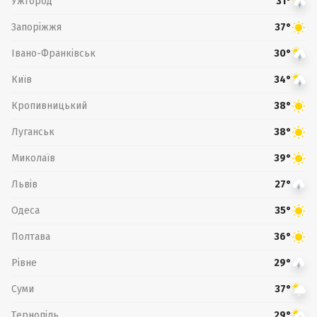
Ужгород
31°
Запоріжжя
37°
Івано-Франківськ
30°
Київ
34°
Кропивницький
38°
Луганськ
38°
Миколаїв
39°
Львів
27°
Одеса
35°
Полтава
36°
Рівне
29°
Суми
37°
Тернопіль
29°