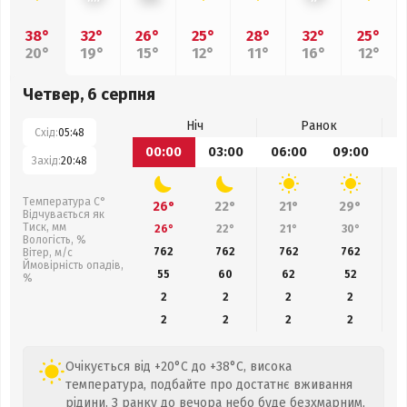
38°
32°
26°
25°
28°
32°
25°
20°
19°
15°
12°
11°
16°
12°
Четвер, 6 серпня
Ніч
Ранок
Схід:
05:48
00:00
03:00
06:00
09:00
1
Захід:
20:48
Температура С°
26°
22°
21°
29°
Відчувається як
Тиск, мм
26°
22°
21°
30°
Вологість, %
762
762
762
762
Вітер, м/с
Ймовірність опадів,
55
60
62
52
%
2
2
2
2
2
2
2
2
Очікується від +20°C до +38°C, висока
температура, подбайте про достатнє вживання
рідини. З ранку до вечора небо буде безхмарним,