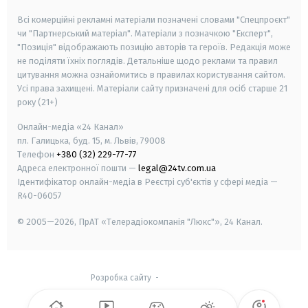
Всі комерційні рекламні матеріали позначені словами "Спецпроєкт"
чи "Партнерський матеріал". Матеріали з позначкою "Експерт",
"Позиція" відображають позицію авторів та героїв. Редакція може
не поділяти їхніх поглядів. Детальніше щодо реклами та правил
цитування можна ознайомитись в правилах користування сайтом.
Усі права захищені.
Матеріали сайту призначені для осіб старше
21
року (21+)
Онлайн-медіа «24 Канал»
пл. Галицька, буд. 15, м. Львів, 79008
Телефон
+380 (32) 229-77-77
Адреса електронної пошти —
legal@24tv.com.ua
Ідентифікатор онлайн-медіа в Реєстрі суб'єктів у сфері медіа —
R40-06057
© 2005—2026,
ПрАТ «Телерадіокомпанія "Люкс"», 24 Канал.
Розробка сайту
-