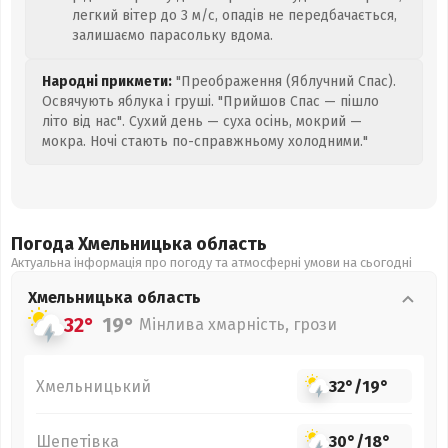
легкий вітер до 3 м/с, опадів не передбачається,
залишаємо парасольку вдома.
Народні прикмети:
"Преображення (Яблучний Спас).
Освячують яблука і груші. "Прийшов Спас — пішло
літо від нас". Сухий день — суха осінь, мокрий —
мокра. Ночі стають по-справжньому холодними."
Погода Хмельницька
область
Актуальна інформація про погоду та атмосферні умови на сьогодні
Хмельницька
область
32°
19°
Мінлива хмарність, грози
Хмельницький
32°
/
19°
Шепетівка
30°
/
18°