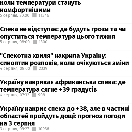
коли температури стануть
комфортнішими
5 серпня,
20:00
11346
Спека не відступає: де будуть грози та чи
опуститься температура цього тижня
5 серпня,
08:00
1300
"Спекотна хвиля" накрила Україну:
синоптик розповів, коли очікуються зміни
4 серпня,
08:00
2339
Україну накриває африканська спека: де
температура сягне +39 градусів
4 серпня,
07:32
908
Україну накриє спека до +38, але в частині
областей пройдуть дощі: прогноз погоди
на 3 серпня
3 серпня,
09:27
10936