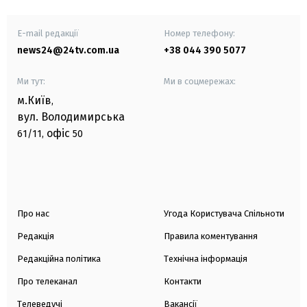
E-mail редакції
Номер телефону:
news24@24tv.com.ua
+38 044 390 5077
Ми тут:
Ми в соцмережах:
м.Київ
,
вул. Володимирська
офіс
61/11,
50
Про нас
Угода Користувача Спільноти
Редакція
Правила коментування
Редакційна політика
Технічна інформація
Про телеканал
Контакти
Телеведучі
Вакансії