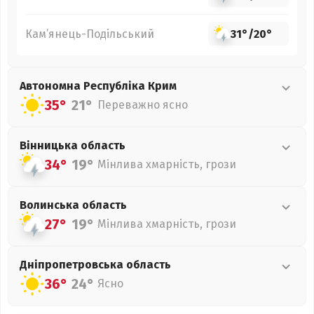
Кам’янець-Подільський
31°
/
20°
Автономна Республіка Крим
35°
21°
Переважно ясно
Вінницька
область
34°
19°
Мінлива хмарність, грози
Волинська
область
27°
19°
Мінлива хмарність, грози
Дніпропетровська
область
36°
24°
Ясно