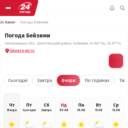
24 Канал
Погода Бейзими
Погода Бейзими
Хмельницька обл., Шепетівський район, Бейзими, 49.98°Пн, 26.91°Сх
Змінити місто
Сьогодні
Завтра
Вчора
По годинах
Тиж
Чт
Пт
Сб
Нд
Пн
Вт
Ср
Вчора
Сьогодні
Завтра
09.08
10.08
11.08
12.08