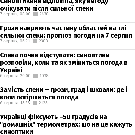
Синоптикиня відповіла, яку негоду
очікувати після сильної спеки
7 серпня,
08:00
2438
Грози накриють частину областей на тлі
сильної спеки: прогноз погоди на 7 серпня
7 серпня,
06:21
2388
Спека почне відступати: синоптики
розповіли, коли та як зміниться погода в
Україні
6 серпня,
20:00
1038
Замість спеки – грози, град і шквали: де і
коли погіршиться погода
6 серпня,
18:53
2128
Українці фіксують +50 градусів на
"домашніх" термометрах: що на це кажуть
синоптики