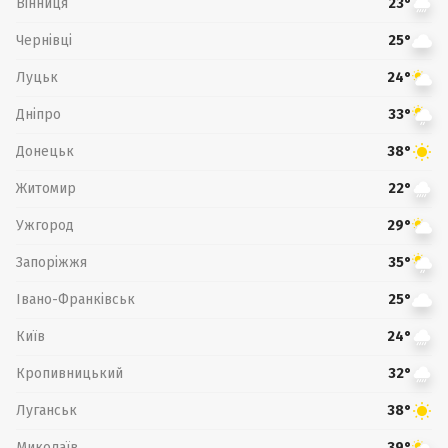
Вінниця
23°
Чернівці
25°
Луцьк
24°
Дніпро
33°
Донецьк
38°
Житомир
22°
Ужгород
29°
Запоріжжя
35°
Івано-Франківськ
25°
Київ
24°
Кропивницький
32°
Луганськ
38°
Миколаїв
39°