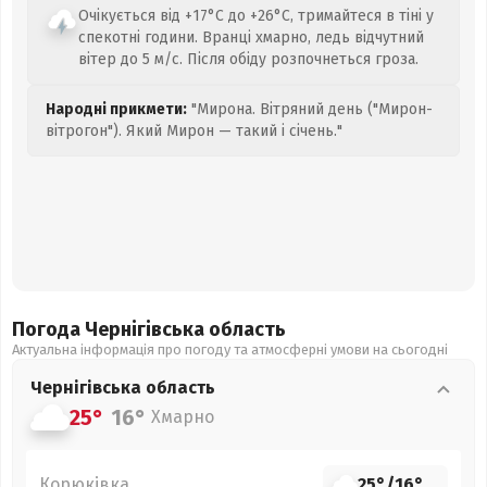
Очікується від +17°C до +26°C, тримайтеся в тіні у
спекотні години. Вранці хмарно, ледь відчутний
вітер до 5 м/с. Після обіду розпочнеться гроза.
Народні прикмети:
"Мирона. Вітряний день ("Мирон-
вітрогон"). Який Мирон — такий і січень."
Погода Чернігівська
область
Актуальна інформація про погоду та атмосферні умови на сьогодні
Чернігівська
область
25°
16°
Хмарно
Корюківка
25°
/
16°