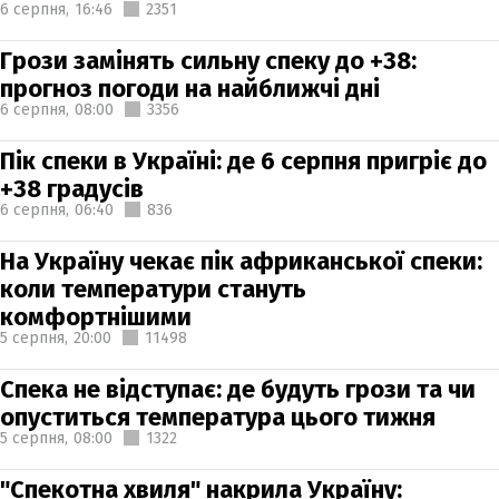
6 серпня,
16:46
2351
Грози замінять сильну спеку до +38:
прогноз погоди на найближчі дні
6 серпня,
08:00
3356
Пік спеки в Україні: де 6 серпня пригріє до
+38 градусів
6 серпня,
06:40
836
На Україну чекає пік африканської спеки:
коли температури стануть
комфортнішими
5 серпня,
20:00
11498
Спека не відступає: де будуть грози та чи
опуститься температура цього тижня
5 серпня,
08:00
1322
"Спекотна хвиля" накрила Україну: