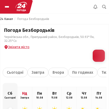
24 Канал
Погода Безбородьків
Погода Безбородьків
Чернігівська обл., Прилуцький район, Безбородьків, 50.93°Пн,
32.25°Сх
Змінити місто
Сьогодні
Завтра
Вчора
По годинах
Тиж
Сб
Нд
Пн
Вт
Ср
Чт
Пт
Сьогодні
Завтра
10.08
11.08
12.08
13.08
14.08