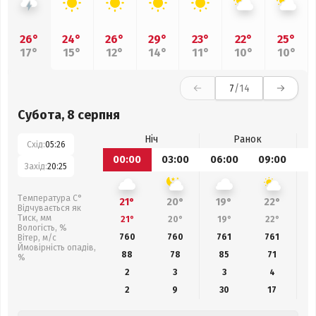
26°
24°
26°
29°
23°
22°
25°
17°
15°
12°
14°
11°
10°
10°
7
/14
Субота, 8 серпня
Ніч
Ранок
Схід:
05:26
00:00
03:00
06:00
09:00
1
Захід:
20:25
Температура С°
21°
20°
19°
22°
Відчувається як
Тиск, мм
21°
20°
19°
22°
Вологість, %
760
760
761
761
Вітер, м/с
Ймовірність опадів,
88
78
85
71
%
2
3
3
4
2
9
30
17