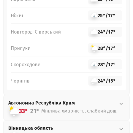
Ніжин
25°
/
17°
Новгород-Сіверський
24°
/
17°
Прилуки
28°
/
17°
Скороходове
28°
/
17°
Чернігів
24°
/
15°
Автономна Республіка Крим
33°
21°
Мінлива хмарність, слабкий дощ
Вінницька
область