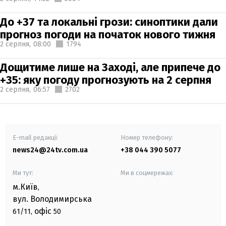
До +37 та локальні грози: синоптики дали
прогноз погоди на початок нового тижня
2 серпня,
08:00
1794
Дощитиме лише на Заході, але припече до
+35: яку погоду прогнозують на 2 серпня
2 серпня,
06:57
2702
E-mail редакції
Номер телефону:
news24@24tv.com.ua
+38 044 390 5077
Ми тут:
Ми в соцмережах:
м.Київ
,
вул. Володимирська
офіс
61/11,
50