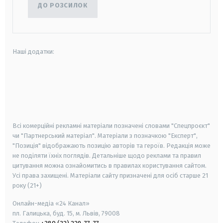
ДО РОЗСИЛОК
Наші додатки:
android
apple
smart tv
samsung smart tv
Всі комерційні рекламні матеріали позначені словами "Спецпроєкт"
чи "Партнерський матеріал". Матеріали з позначкою "Експерт",
"Позиція" відображають позицію авторів та героїв. Редакція може
не поділяти їхніх поглядів. Детальніше щодо реклами та правил
цитування можна ознайомитись в правилах користування сайтом.
Усі права захищені.
Матеріали сайту призначені для осіб старше
21
року (21+)
Онлайн-медіа «24 Канал»
пл. Галицька, буд. 15, м. Львів, 79008