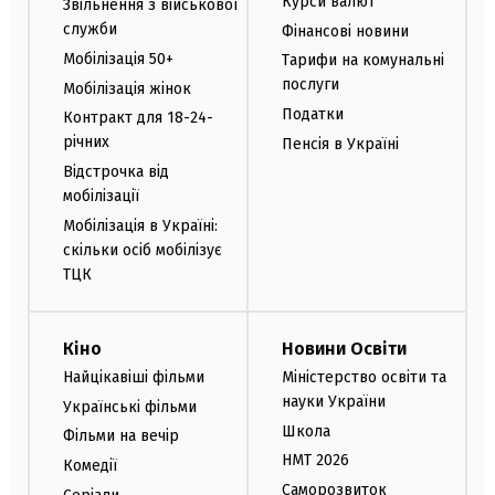
Курси валют
Звільнення з військової
служби
Фінансові новини
Мобілізація 50+
Тарифи на комунальні
послуги
Мобілізація жінок
Податки
Контракт для 18-24-
річних
Пенсія в Україні
Відстрочка від
мобілізації
Мобілізація в Україні:
скільки осіб мобілізує
ТЦК
Кіно
Новини Освіти
Найцікавіші фільми
Міністерство освіти та
науки України
Українські фільми
Школа
Фільми на вечір
НМТ 2026
Комедії
Саморозвиток