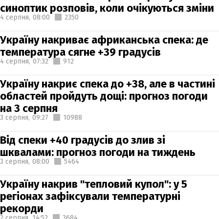
синоптик розповів, коли очікуються зміни
4 серпня,
08:00
2350
Україну накриває африканська спека: де
температура сягне +39 градусів
4 серпня,
07:32
912
Україну накриє спека до +38, але в частині
областей пройдуть дощі: прогноз погоди
на 3 серпня
3 серпня,
09:27
10988
Від спеки +40 градусів до злив зі
шквалами: прогноз погоди на тиждень
3 серпня,
08:00
5464
Україну накрив "тепловий купол": у 5
регіонах зафіксували температурні
рекорди
2 серпня,
14:52
3684