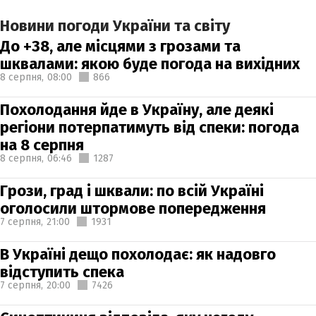
Новини погоди України та світу
До +38, але місцями з грозами та
шквалами: якою буде погода на вихідних
8 серпня,
08:00
866
Похолодання йде в Україну, але деякі
регіони потерпатимуть від спеки: погода
на 8 серпня
8 серпня,
06:46
1287
Грози, град і шквали: по всій Україні
оголосили штормове попередження
7 серпня,
21:00
1931
В Україні дещо похолодає: як надовго
відступить спека
7 серпня,
20:00
7426