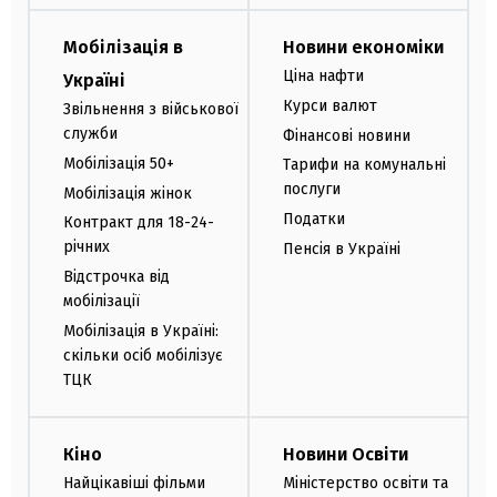
Мобілізація в
Новини економіки
Ціна нафти
Україні
Курси валют
Звільнення з військової
служби
Фінансові новини
Мобілізація 50+
Тарифи на комунальні
послуги
Мобілізація жінок
Податки
Контракт для 18-24-
річних
Пенсія в Україні
Відстрочка від
мобілізації
Мобілізація в Україні:
скільки осіб мобілізує
ТЦК
Кіно
Новини Освіти
Найцікавіші фільми
Міністерство освіти та