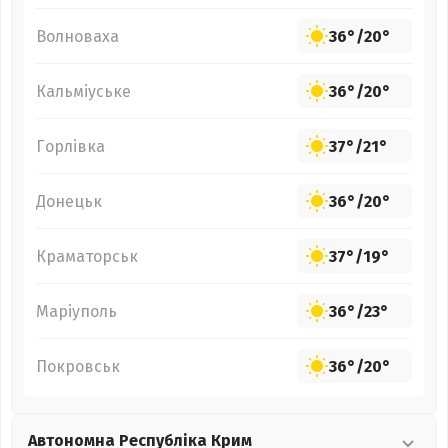
Волноваха
36°
/
20°
Кальміуське
36°
/
20°
Горлівка
37°
/
21°
Донецьк
36°
/
20°
Краматорськ
37°
/
19°
Маріуполь
36°
/
23°
Покровськ
36°
/
20°
Автономна Республіка Крим