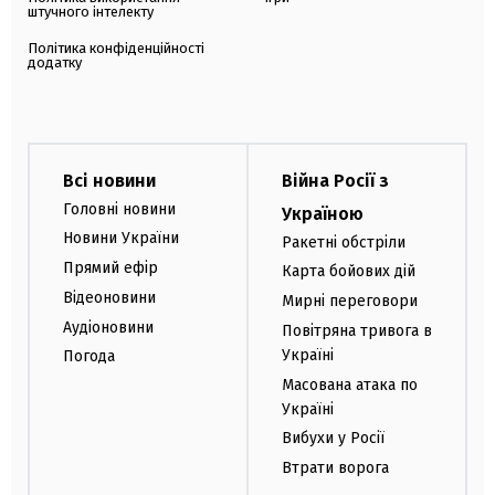
штучного інтелекту
Політика конфіденційності
додатку
Всі новини
Війна Росії з
Головні новини
Україною
Новини України
Ракетні обстріли
Прямий ефір
Карта бойових дій
Відеоновини
Мирні переговори
Аудіоновини
Повітряна тривога в
Україні
Погода
Масована атака по
Україні
Вибухи у Росії
Втрати ворога