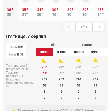
36°
35°
31°
30°
32°
32°
25°
20°
21°
20°
16°
16°
16°
14°
7
/14
П'ятниця, 7 серпня
Ніч
Ранок
Схід:
05:10
00:00
03:00
06:00
09:00
1
Захід:
19:58
Температура С°
23°
21°
20°
29°
Відчувається як
Тиск, мм
23°
21°
20°
29°
Вологість, %
762
762
761
762
Вітер, м/с
Ймовірність опадів,
53
55
52
39
%
3
2
2
2
2
2
2
2
Температура повітря від +20°C до +36°C, буде