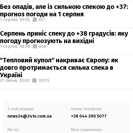
Без опадів, але із сильною спекою до +37:
прогноз погоди на 1 серпня
1 серпня,
09:05
657
Серпень приніс спеку до +38 градусів: яку
погоду прогнозують на вихідні
1 серпня,
08:00
846
"Тепловий купол" накриває Європу: як
довго протримається сильна спека в
Україні
31 липня,
20:00
10915
E-mail редакції
Номер телефону:
news24@24tv.com.ua
+38 044 390 5077
Ми тут:
Ми в соцмережах: