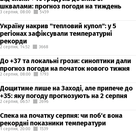
шквалами: прогноз погоди на тиждень
3 серпня,
08:00
5459
Україну накрив "тепловий купол": у 5
регіонах зафіксували температурні
рекорди
2 серпня,
14:52
3668
До +37 та локальні грози: синоптики дали
прогноз погоди на початок нового тижня
2 серпня,
08:00
1793
Дощитиме лише на Заході, але припече до
+35: яку погоду прогнозують на 2 серпня
2 серпня,
06:57
2696
Спека на початку серпня: чи поб'є вона
рекордні показники температури
1 серпня,
20:00
1539