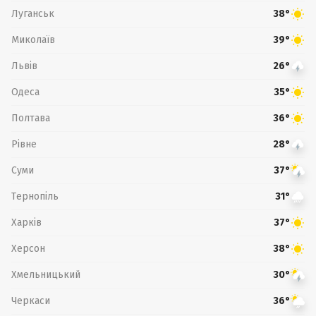
Луганськ
38°
Миколаїв
39°
Львів
26°
Одеса
35°
Полтава
36°
Рівне
28°
Суми
37°
Тернопіль
31°
Харків
37°
Херсон
38°
Хмельницький
30°
Черкаси
36°