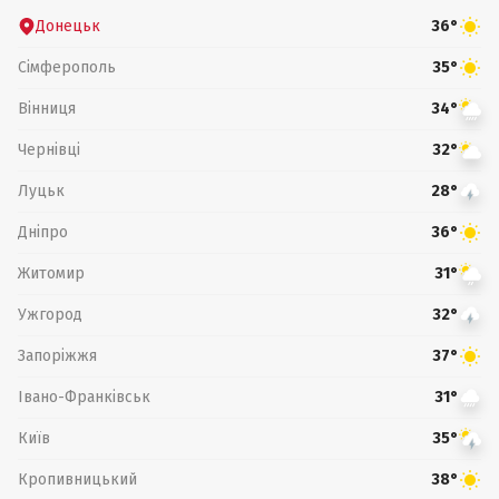
Донецьк
36°
Сімферополь
35°
Вінниця
34°
Чернівці
32°
Луцьк
28°
Дніпро
36°
Житомир
31°
Ужгород
32°
Запоріжжя
37°
Івано-Франківськ
31°
Київ
35°
Кропивницький
38°