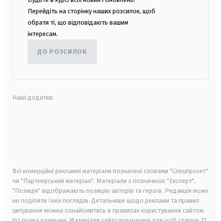
Перейдіть на сторінку наших розсилок, щоб
обрати ті, що відповідають вашим
інтересам.
ДО РОЗСИЛОК
Наші додатки:
android
apple
smart tv
samsung smart tv
Всі комерційні рекламні матеріали позначені словами "Спецпроєкт"
чи "Партнерський матеріал". Матеріали з позначкою "Експерт",
"Позиція" відображають позицію авторів та героїв. Редакція може
не поділяти їхніх поглядів. Детальніше щодо реклами та правил
цитування можна ознайомитись в правилах користування сайтом.
Усі права захищені.
Матеріали сайту призначені для осіб старше
21