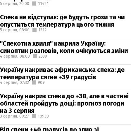
5 серпня,
20:00
11424
Спека не відступає: де будуть грози та чи
опуститься температура цього тижня
5 серпня,
08:00
1312
"Спекотна хвиля" накрила Україну:
синоптик розповів, коли очікуються зміни
4 серпня,
08:00
2339
Україну накриває африканська спека: де
температура сягне +39 градусів
4 серпня,
07:32
909
Україну накриє спека до +38, але в частині
областей пройдуть дощі: прогноз погоди
на 3 серпня
3 серпня,
09:27
10938
Від спеки +40 градусів до злив зі