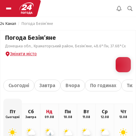
24 Канал
Погода Безім’яне
Погода Безім’яне
Донецька обл., Краматорський район, Безім’яне, 48.6°Пн, 37.68°Сх
Змінити місто
Сьогодні
Завтра
Вчора
По годинах
Тиж
Пт
Сб
Нд
Пн
Вт
Ср
Чт
Сьогодні
Завтра
09.08
10.08
11.08
12.08
13.08