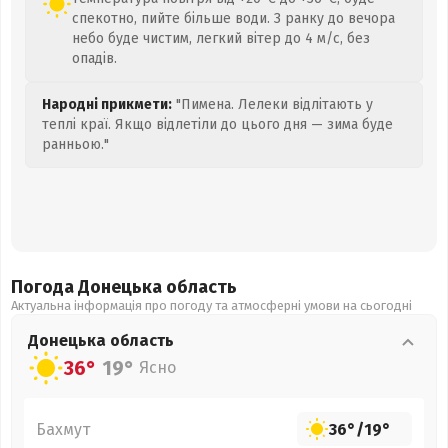
спекотно, пийте більше води. З ранку до вечора
небо буде чистим, легкий вітер до 4 м/с, без
опадів.
Народні прикмети:
"Пимена. Лелеки відлітають у
теплі краї. Якщо відлетіли до цього дня — зима буде
ранньою."
Погода Донецька
область
Актуальна інформація про погоду та атмосферні умови на сьогодні
Донецька
область
36°
19°
Ясно
Бахмут
36°
/
19°