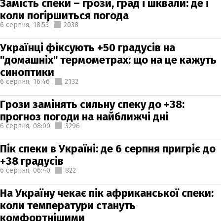
Замість спеки – грози, град і шквали: де і
коли погіршиться погода
6 серпня,
18:53
2038
Українці фіксують +50 градусів на
"домашніх" термометрах: що на це кажуть
синоптики
6 серпня,
16:46
2132
Грози замінять сильну спеку до +38:
прогноз погоди на найближчі дні
6 серпня,
08:00
3296
Пік спеки в Україні: де 6 серпня пригріє до
+38 градусів
6 серпня,
06:40
822
На Україну чекає пік африканської спеки:
коли температури стануть
комфортнішими