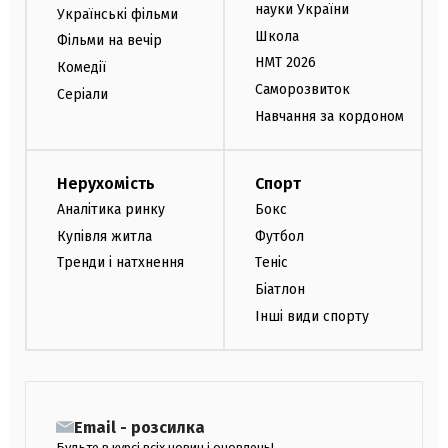
науки України
Українські фільми
Школа
Фільми на вечір
НМТ 2026
Комедії
Саморозвиток
Серіали
Навчання за кордоном
Нерухомість
Спорт
Аналітика ринку
Бокс
Купівля житла
Футбол
Тренди і натхнення
Теніс
Біатлон
Інші види спорту
Email - розсилка
Будьте в курсі всіх новин і оновлень!