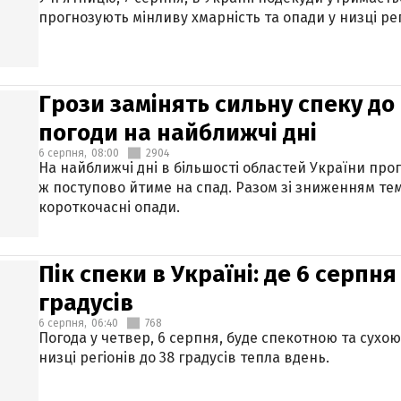
прогнозують мінливу хмарність та опади у низці рег
Грози замінять сильну спеку до 
погоди на найближчі дні
6 серпня,
08:00
2904
На найближчі дні в більшості областей України про
ж поступово йтиме на спад. Разом зі зниженням те
короткочасні опади.
Пік спеки в Україні: де 6 серпня
градусів
6 серпня,
06:40
768
Погода у четвер, 6 серпня, буде спекотною та сухо
низці регіонів до 38 градусів тепла вдень.