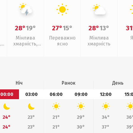
28°
19°
27°
15°
28°
13°
31
Мінлива
Переважно
Мінлива
,
хмарність,
ясно
хмарність
ощ
грози
Ніч
Ранок
День
00:00
03:00
06:00
09:00
12:00
15:
24°
23°
21°
29°
34°
36
24°
23°
21°
30°
37°
39