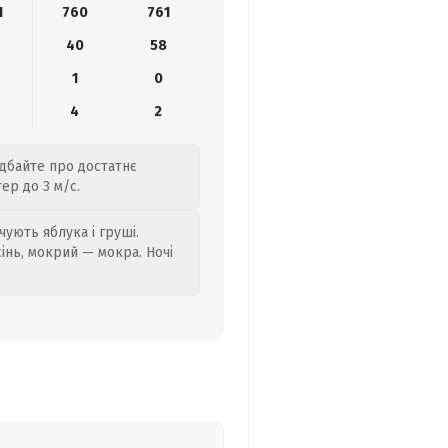
1
760
761
40
58
1
0
4
2
одбайте про достатнє
ер до 3 м/с.
ують яблука і груші.
сінь, мокрий — мокра. Ночі