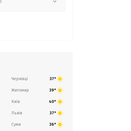
о
Чернівці
37°
Житомир
39°
Київ
40°
Львів
37°
Суми
36°