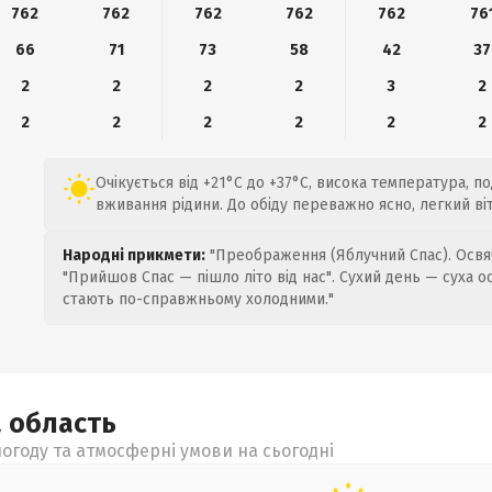
762
762
762
762
762
76
66
71
73
58
42
37
2
2
2
2
3
2
2
2
2
2
2
2
Очікується від +21°C до +37°C, висока температура, п
вживання рідини. До обіду переважно ясно, легкий віт
Народні прикмети:
"Преображення (Яблучний Спас). Освяч
"Прийшов Спас — пішло літо від нас". Сухий день — суха о
стають по-справжньому холодними."
а
область
огоду та атмосферні умови на сьогодні