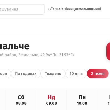
Київ
Львів
Вінниця
Хмельницький
пальче
й район, Безпальче, 49.94°Пн, 31.93°Сх
ора
По годинах
Тиждень
10 днів
2 тижні
Сб
Нд
Пн
08.08
09.08
10.08
1