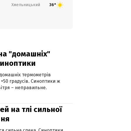
Хмельницький
36°
 на "домашніх"
синоптики
 домашніх термометрів
 +50 градусів. Синоптики ж
ітря – неправильне.
й на тлі сильної
пня
ься сильна спека. Синоптики