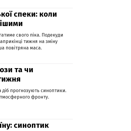
кої спеки: коли
нішими
атиме свого піка. Подекуди
наприкінці тижня на зміну
а повітряна маса.
рози та чи
 тижня
ка діб прогнозують синоптики.
атмосферного фронту.
їну: синоптик