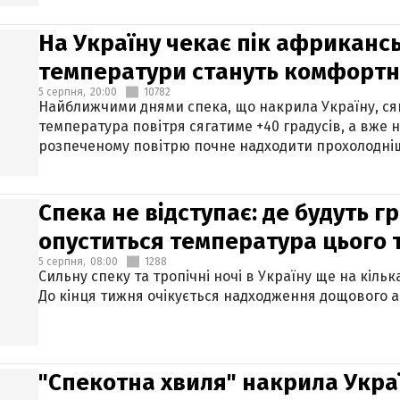
На Україну чекає пік африкансь
температури стануть комфорт
5 серпня,
20:00
10782
Найближчими днями спека, що накрила Україну, сяг
температура повітря сягатиме +40 градусів, а вже 
розпеченому повітрю почне надходити прохолодніш
Спека не відступає: де будуть г
опуститься температура цього
5 серпня,
08:00
1288
Сильну спеку та тропічні ночі в Україну ще на кіль
До кінця тижня очікується надходження дощового 
"Спекотна хвиля" накрила Укра