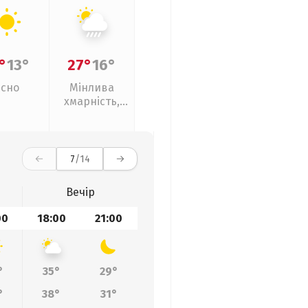
°
13°
27°
16°
Ясно
Мінлива
хмарність,
зливи
7
/14
Вечір
00
18:00
21:00
°
35°
29°
°
38°
31°