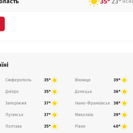
35°
23°
бласть
Ясн
їні
Сімферополь
Вінниця
35°
39°
Дніпро
Донецьк
35°
36°
Запоріжжя
Івано-Франківськ
37°
38°
Луганськ
Миколаїв
37°
39°
Полтава
Рівне
35°
40°