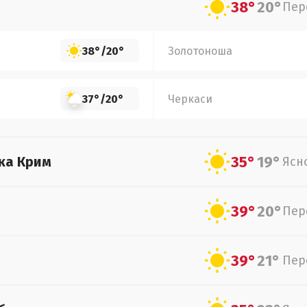
38°
20°
Пер
38°
/
20°
Золотоноша
37°
/
20°
Черкаси
35°
19°
ка Крим
Ясн
39°
20°
Пер
39°
21°
Пер