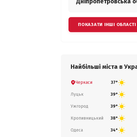
Дніпропетровська
о
ПОКАЗАТИ ІНШІ ОБЛАСТІ
Найбільші міста в Укра
Черкаси
37°
Луцьк
39°
Ужгород
39°
Кропивницький
38°
Одеса
34°