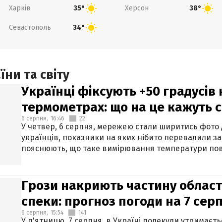
Харків
Херсон
35°
38°
Севастополь
34°
ни та світу
Українці фіксують +50 градусів
термометрах: що на це кажуть 
6 серпня,
16:46
22
У четвер, 6 серпня, мережею стали ширитись фото
українців, показники на яких нібито перевалили за
пояснюють, що таке вимірювання температури пов
Грози накриють частину областе
спеки: прогноз погоди на 7 сер
6 серпня,
15:54
141
У п'ятницю, 7 серпня, в Україні подекуди утримаєт