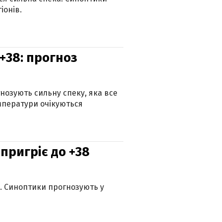
іонів.
+38: прогноз
гнозують сильну спеку, яка все
мператури очікуються
 пригріє до +38
ю. Синоптики прогнозують у