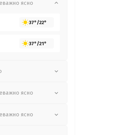
еважно ясно
37°
/
22°
37°
/
21°
о
еважно ясно
еважно ясно