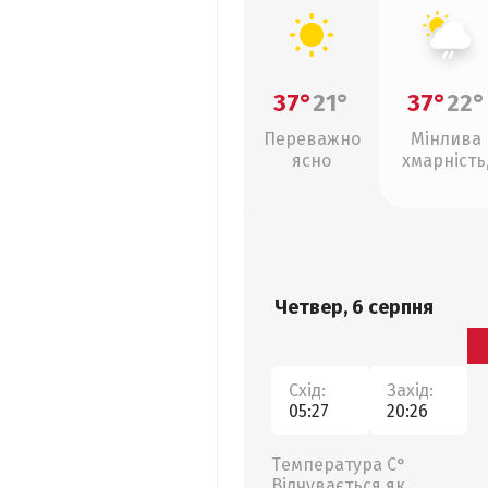
37°
21°
37°
22°
Переважно
Мінлива
ясно
хмарність
слабкий д
Четвер, 6 серпня
Схід:
Захід:
05:27
20:26
Температура С°
Відчувається як