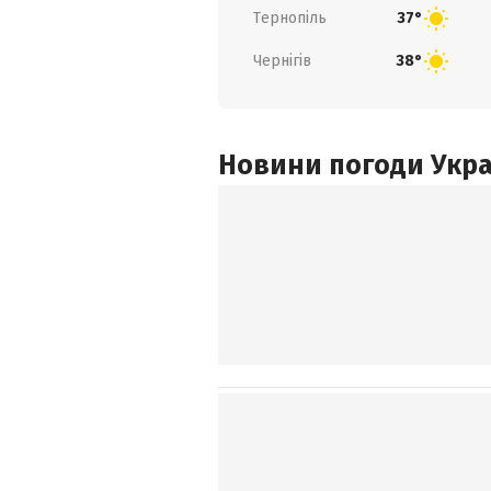
Тернопіль
37°
Чернігів
38°
Новини погоди Украї