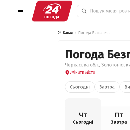
24 Канал
Погода Безпальче
Погода Без
Черкаська обл., Золотоніськи
Змінити місто
Сьогодні
Завтра
Вч
Чт
Пт
Сьогодні
Завтра