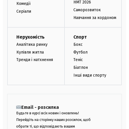
НМТ 2026
Комедії
Саморозвиток
Серіали
Навчання за кордоном
Нерухомість
Спорт
Аналітика ринку
Бокс
Купівля житла
Футбол
Тренди і натхнення
Теніс
Біатлон
Інші види спорту
Email - розсилка
Будьте в курсі всіх новин і оновлень!
Перейдіть на сторінку наших розсилок, щоб
обрати ті, що відповідають вашим