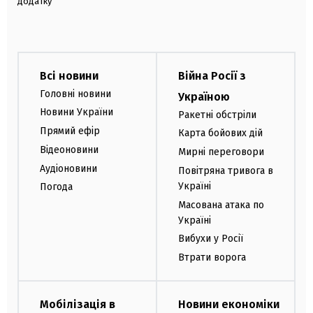
додатку
Всі новини
Війна Росії з
Головні новини
Україною
Новини України
Ракетні обстріли
Прямий ефір
Карта бойових дій
Відеоновини
Мирні переговори
Аудіоновини
Повітряна тривога в
Україні
Погода
Масована атака по
Україні
Вибухи у Росії
Втрати ворога
Мобілізація в
Новини економіки