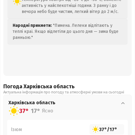
активність у найспекотніші години. З ранку і до
вечора небо буде чистим, легкий вітер до 2 м/с.
Народні прикмети:
"Пимена. Лелеки відлітають у
теплі краї. Якщо відлетіли до цього дня — зима буде
ранньою."
Погода Харківська
область
Актуальна інформація про погоду та атмосферні умови на сьогодні
Харківська
область
37°
17°
Ясно
Ізюм
37°
/
17°