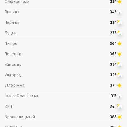
Сімферополь
33°
Вінниця
34°
Чернівці
33°
Луцьк
27°
Дніпро
36°
Донецьк
36°
Житомир
35°
Ужгород
32°
Запоріжжя
37°
Івано-Франківськ
31°
Київ
34°
Кропивницький
38°