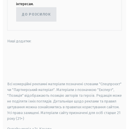
інтересам.
ДО РОЗСИЛОК
Наші додатки:
android
apple
smart tv
samsung smart tv
Всі комерційні рекламні матеріали позначені словами "Спецпроєкт"
чи "Партнерський матеріал". Матеріали з позначкою "Експерт",
"Позиція" відображають позицію авторів та героїв. Редакція може
не поділяти їхніх поглядів. Детальніше щодо реклами та правил
цитування можна ознайомитись в правилах користування сайтом.
Усі права захищені.
Матеріали сайту призначені для осіб старше
21
року (21+)
Онлайн-медіа «24 Канал»