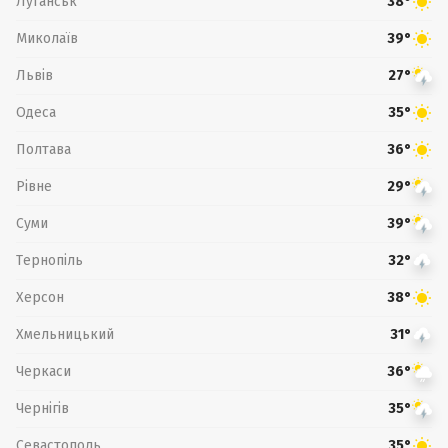
Луганськ
38°
Миколаїв
39°
Львів
27°
Одеса
35°
Полтава
36°
Рівне
29°
Суми
39°
Тернопіль
32°
Херсон
38°
Хмельницький
31°
Черкаси
36°
Чернігів
35°
Севастополь
35°