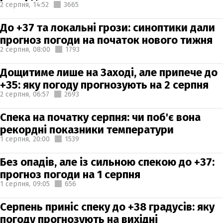
2 серпня,
14:52
3665
До +37 та локальні грози: синоптики дали
прогноз погоди на початок нового тижня
2 серпня,
08:00
1793
Дощитиме лише на Заході, але припече до
+35: яку погоду прогнозують на 2 серпня
2 серпня,
06:57
2693
Спека на початку серпня: чи поб'є вона
рекордні показники температури
1 серпня,
20:00
1539
Без опадів, але із сильною спекою до +37:
прогноз погоди на 1 серпня
1 серпня,
09:05
656
Серпень приніс спеку до +38 градусів: яку
погоду прогнозують на вихідні