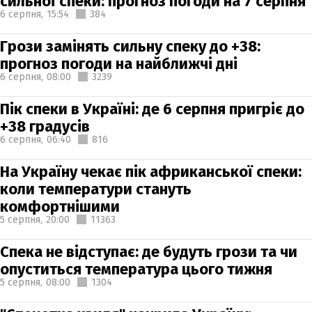
сильної спеки: прогноз погоди на 7 серпня
6 серпня,
15:54
384
Грози замінять сильну спеку до +38:
прогноз погоди на найближчі дні
6 серпня,
08:00
3239
Пік спеки в Україні: де 6 серпня пригріє до
+38 градусів
6 серпня,
06:40
816
На Україну чекає пік африканської спеки:
коли температури стануть
комфортнішими
5 серпня,
20:00
11363
Спека не відступає: де будуть грози та чи
опуститься температура цього тижня
5 серпня,
08:00
1304