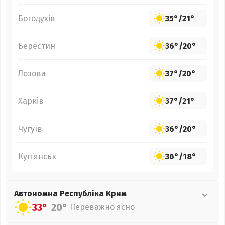
Богодухів
35°
/
21°
Берестин
36°
/
20°
Лозова
37°
/
20°
Харків
37°
/
21°
Чугуїв
36°
/
20°
Куп’янськ
36°
/
18°
Автономна Республіка Крим
33°
20°
Переважно ясно