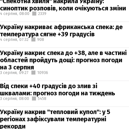
"Спекотна хвиля" накрила Україну:
синоптик розповів, коли очікуються зміни
4 серпня,
08:00
2339
Україну накриває африканська спека: де
температура сягне +39 градусів
4 серпня,
07:32
908
Україну накриє спека до +38, але в частині
областей пройдуть дощі: прогноз погоди
на 3 серпня
3 серпня,
09:27
10936
Від спеки +40 градусів до злив зі
шквалами: прогноз погоди на тиждень
3 серпня,
08:00
5458
Україну накрив "тепловий купол": у 5
регіонах зафіксували температурні
рекорди