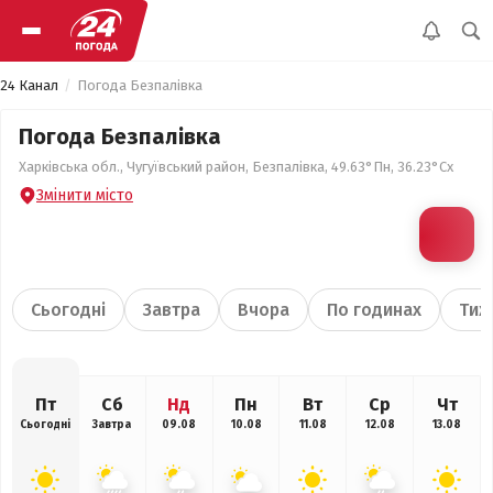
24 Канал
Погода Безпалівка
Погода Безпалівка
Харківська обл., Чугуївський район, Безпалівка, 49.63°Пн, 36.23°Сх
Змінити місто
Сьогодні
Завтра
Вчора
По годинах
Тиж
Пт
Сб
Нд
Пн
Вт
Ср
Чт
Сьогодні
Завтра
09.08
10.08
11.08
12.08
13.08