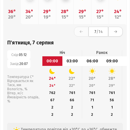
36°
34°
29°
28°
29°
27°
24°
20°
20°
19°
15°
15°
15°
12°
7
/14
П'ятниця, 7 серпня
Ніч
Ранок
Схід:
05:12
00:00
03:00
06:00
09:00
1
Захід:
20:07
Температура С°
24°
22°
20°
28°
Відчувається як
Тиск, мм
24°
22°
20°
29°
Вологість, %
762
761
761
761
Вітер, м/с
Ймовірність опадів,
67
66
71
56
%
2
2
1
1
2
2
2
2
Температура повітря від +20°C до +36°C, обмежте