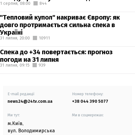
1 серпня,
08:00
844
"Тепловий купол" накриває Європу: як
довго протримається сильна спека в
Україні
31 липня,
20:00
10911
Спека до +34 повертається: прогноз
погоди на 31 липня
31 липня,
09:15
939
E-mail редакції
Номер телефону:
news24@24tv.com.ua
+38 044 390 5077
Ми тут:
Ми в соцмережах:
м.Київ
,
вул. Володимирська