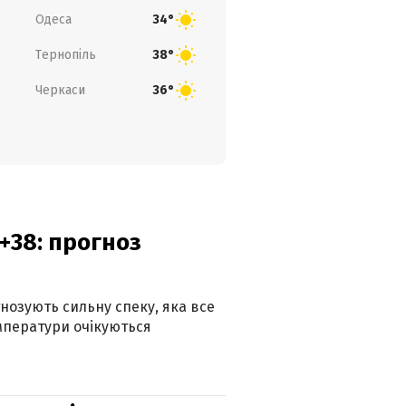
Одеса
34°
Тернопіль
38°
Черкаси
36°
+38: прогноз
гнозують сильну спеку, яка все
мператури очікуються