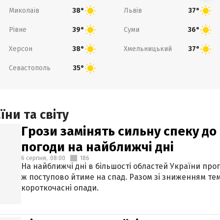
Миколаїв
Львів
38°
37°
Рівне
Суми
39°
36°
Херсон
Хмельницький
38°
37°
Севастополь
35°
ни та світу
Грози замінять сильну спеку до 
погоди на найближчі дні
6 серпня,
08:00
186
На найближчі дні в більшості областей України про
ж поступово йтиме на спад. Разом зі зниженням те
короткочасні опади.