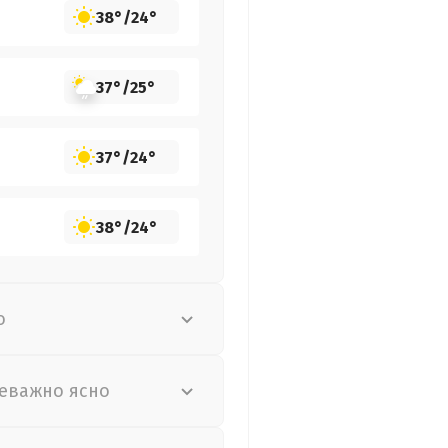
38°
/
24°
37°
/
25°
37°
/
24°
38°
/
24°
о
еважно ясно