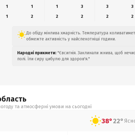
1
1
1
3
3
3
1
2
2
2
2
2
До обіду мінлива хмарність. Температура коливатиметь
обмежте активність у найспекотніші години.
Народні прикмети:
"Євсигнія. Заклинали жнива, щоб нечис
полі. Їли сиру цибулю для здоров'я."
область
огоду та атмосферні умови на сьогодні
38°
22°
Ясн