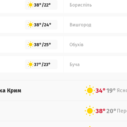
38°
/
22°
Бориспіль
38°
/
24°
Вишгород
38°
/
25°
Обухів
37°
/
23°
Буча
34°
19°
ка Крим
Ясн
38°
20°
Пер