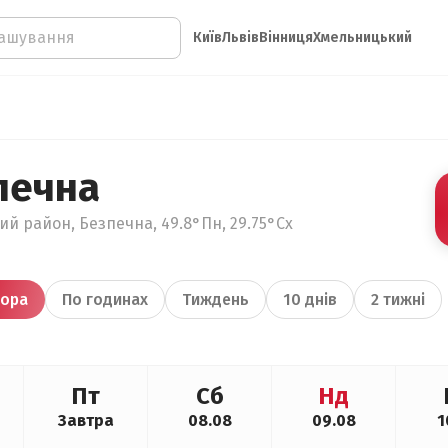
Київ
Львів
Вінниця
Хмельницький
печна
ий район, Безпечна, 49.8°Пн, 29.75°Сх
ора
По годинах
Тиждень
10 днів
2 тижні
Пт
Сб
Нд
Завтра
08.08
09.08
1