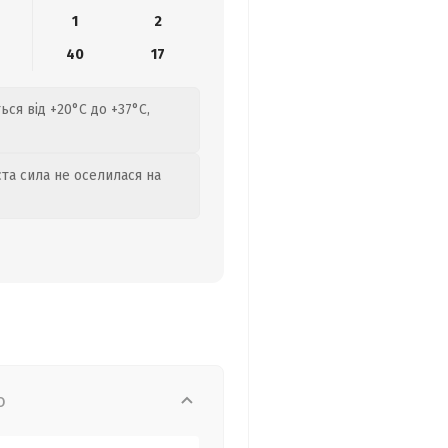
1
2
40
17
ся від +20°C до +37°C,
та сила не оселилася на
о