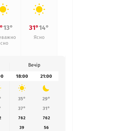
°
13°
31°
14°
еважно
Ясно
ясно
Вечір
00
18:00
21:00
°
35°
29°
°
37°
31°
2
762
762
39
56