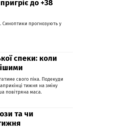
 пригріє до +38
ю. Синоптики прогнозують у
кої спеки: коли
нішими
атиме свого піка. Подекуди
наприкінці тижня на зміну
а повітряна маса.
рози та чи
 тижня