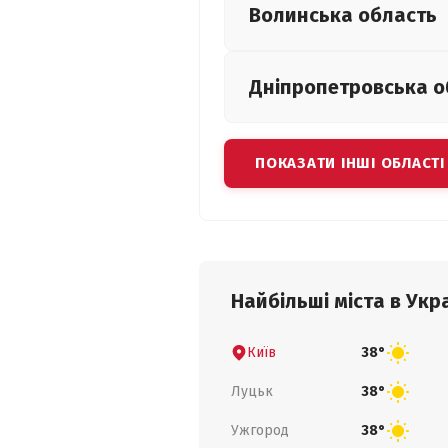
Волинська
область
Дніпропетровська
о
ПОКАЗАТИ ІНШІ ОБЛАСТІ
Найбільші міста в Укра
Київ
38°
Луцьк
38°
Ужгород
38°