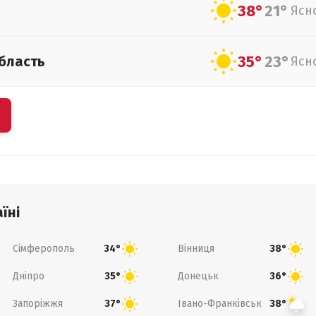
38°
21°
Ясн
35°
23°
бласть
Ясн
їні
Сімферополь
Вінниця
34°
38°
Дніпро
Донецьк
35°
36°
Запоріжжя
Івано-Франківськ
37°
38°