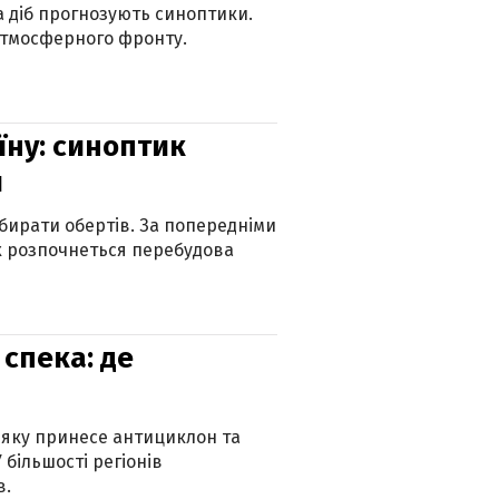
ка діб прогнозують синоптики.
атмосферного фронту.
їну: синоптик
и
бирати обертів. За попередніми
х розпочнеться перебудова
спека: де
 яку принесе антициклон та
 більшості регіонів
в.