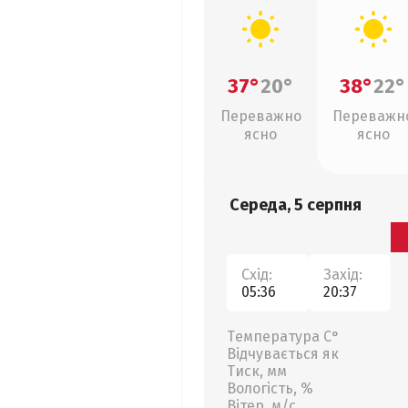
37°
20°
38°
22°
Переважно
Переважн
ясно
ясно
Середа, 5 серпня
Схід:
Захід:
05:36
20:37
Температура С°
Відчувається як
Тиск, мм
Вологість, %
Вітер, м/с