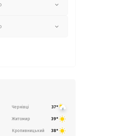
о
о
Чернівці
37°
Житомир
39°
Кропивницький
38°