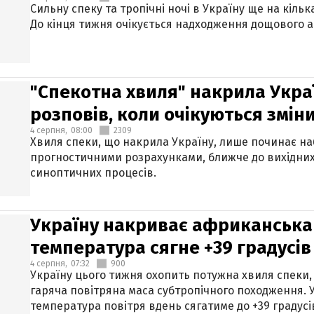
Сильну спеку та тропічні ночі в Україну ще на кіль
До кінця тижня очікується надходження дощового 
"Спекотна хвиля" накрила Укра
розповів, коли очікуються змін
4 серпня,
08:00
2309
Хвиля спеки, що накрила Україну, лише починає на
прогностичними розрахунками, ближче до вихідни
синоптичних процесів.
Україну накриває африканська 
температура сягне +39 градусів
4 серпня,
07:32
900
Україну цього тижня охопить потужна хвиля спеки,
гаряча повітряна маса субтропічного походження. У
температура повітря вдень сягатиме до +39 градусі