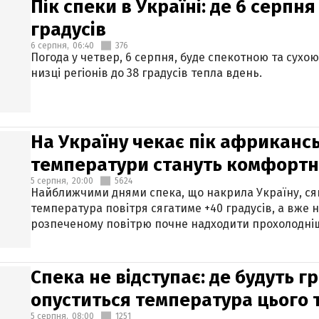
Пік спеки в Україні: де 6 серпня
градусів
6 серпня,
06:40
376
Погода у четвер, 6 серпня, буде спекотною та сухо
низці регіонів до 38 градусів тепла вдень.
На Україну чекає пік африкансь
температури стануть комфорт
5 серпня,
20:00
5624
Найближчими днями спека, що накрила Україну, сяг
температура повітря сягатиме +40 градусів, а вже 
розпеченому повітрю почне надходити прохолодніш
Спека не відступає: де будуть г
опуститься температура цього
5 серпня,
08:00
1251