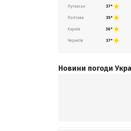
Луганськ
37°
Полтава
35°
Харків
36°
Чернігів
37°
Новини погоди Украї