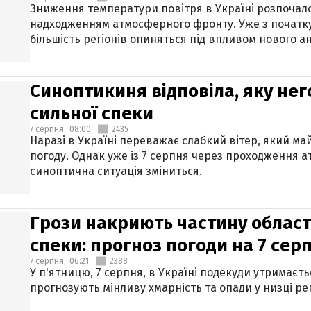
Зниження температури повітря в Україні розпочалос
надходженням атмосферного фронту. Уже з початку
більшість регіонів опиняться під впливом нового а
Синоптикиня відповіла, яку нег
сильної спеки
7 серпня,
08:00
2435
Наразі в Україні переважає слабкий вітер, який м
погоду. Однак уже із 7 серпня через проходження 
синоптична ситуація зміниться.
Грози накриють частину областе
спеки: прогноз погоди на 7 сер
7 серпня,
06:21
2388
У п'ятницю, 7 серпня, в Україні подекуди утримаєт
прогнозують мінливу хмарність та опади у низці рег