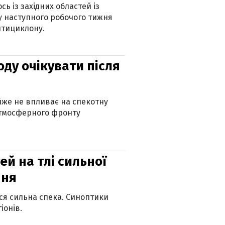
ь із західних областей із
 наступного робочого тижня
нтициклону.
оду очікувати після
айже не впливає на спекотну
атмосферного фронту
й на тлі сильної
пня
ься сильна спека. Синоптики
іонів.