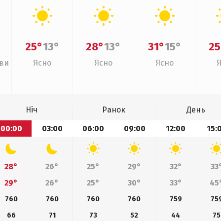
25°
13°
28°
13°
31°
15°
25
иви
Ясно
Ясно
Ясно
Ніч
Ранок
День
00:00
03:00
06:00
09:00
12:00
15:
28°
26°
25°
29°
32°
33
29°
26°
25°
30°
33°
45
760
760
760
760
759
75
66
71
73
52
44
75