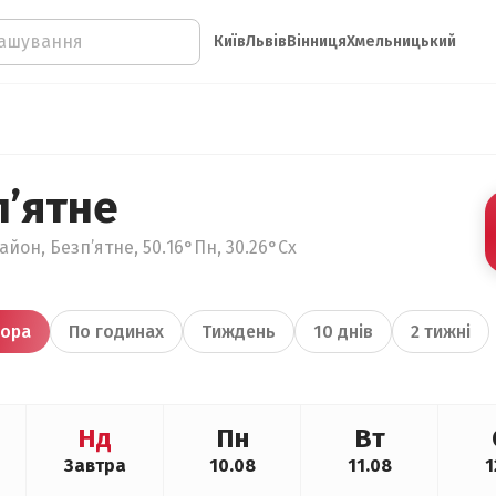
Київ
Львів
Вінниця
Хмельницький
п’ятне
айон, Безп’ятне, 50.16°Пн, 30.26°Сх
ора
По годинах
Тиждень
10 днів
2 тижні
Нд
Пн
Вт
Завтра
10.08
11.08
1