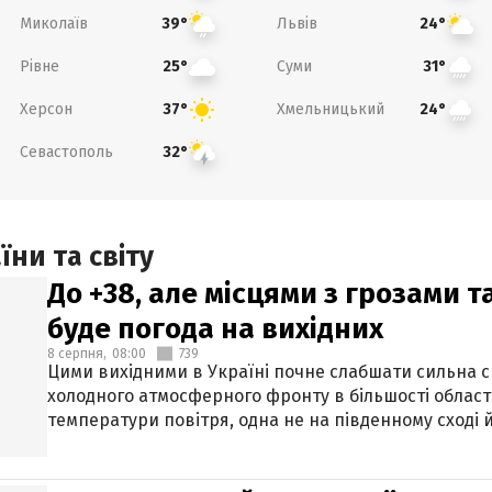
Миколаїв
Львів
39°
24°
Рівне
Суми
25°
31°
Херсон
Хмельницький
37°
24°
Севастополь
32°
ни та світу
До +38, але місцями з грозами 
буде погода на вихідних
8 серпня,
08:00
739
Цими вихідними в Україні почне слабшати сильна 
холодного атмосферного фронту в більшості област
температури повітря, одна не на південному сході й