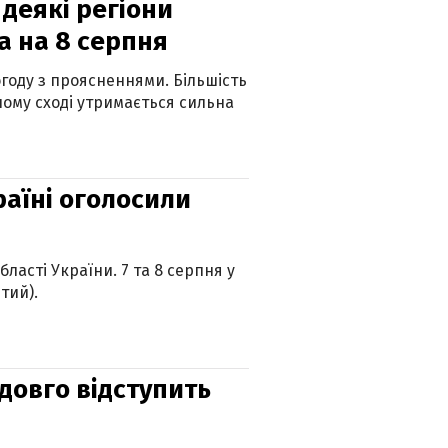
 деякі регіони
а на 8 серпня
огоду з проясненнями. Більшість
ному сході утримається сильна
країні оголосили
ласті України. 7 та 8 серпня у
тий).
адовго відступить