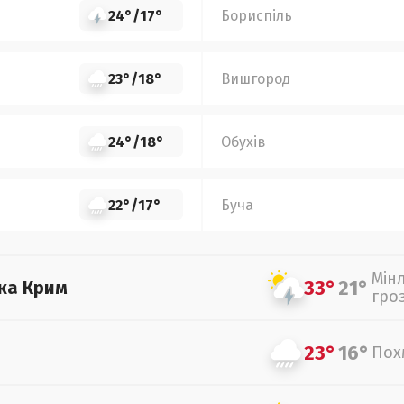
24°
/
17°
Бориспіль
23°
/
18°
Вишгород
24°
/
18°
Обухів
22°
/
17°
Буча
Мін
33°
21°
ка Крим
гро
23°
16°
Пох