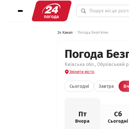
24 Канал
Погода Безп’ятне
Погода Без
Київська обл., Обухівський р
Змінити місто
Сьогодні
Завтра
Вч
Пт
Сб
Вчора
Сьогодні