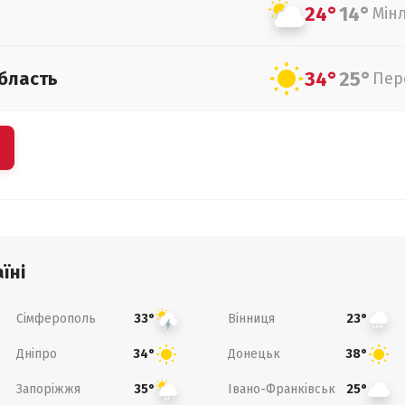
24°
14°
Мін
34°
25°
бласть
Пер
їні
Сімферополь
Вінниця
33°
23°
Дніпро
Донецьк
34°
38°
Запоріжжя
Івано-Франківськ
35°
25°