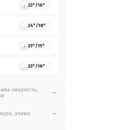
23°
/
16°
24°
/
18°
23°
/
15°
23°
/
16°
лива хмарність,
зи
муро, зливи