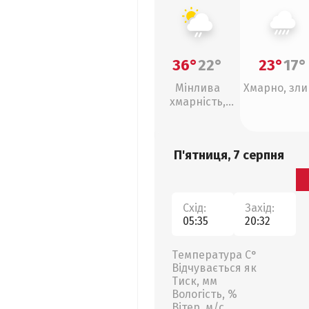
36°
22°
23°
17°
Мінлива
Хмарно, зл
хмарність,
слабкий дощ
П'ятниця, 7 серпня
Схід:
Захід:
05:35
20:32
Температура С°
Відчувається як
Тиск, мм
Вологість, %
Вітер, м/с