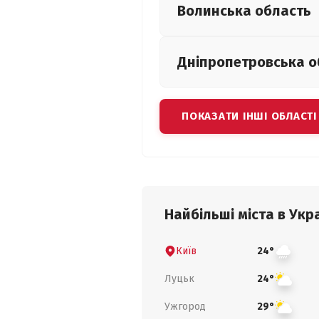
Волинська
область
Дніпропетровська
о
ПОКАЗАТИ ІНШІ ОБЛАСТІ
Найбільші міста в Укра
Київ
24°
Луцьк
24°
Ужгород
29°