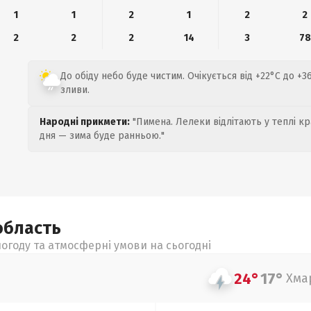
1
1
2
1
2
2
2
2
2
14
3
78
До обіду небо буде чистим. Очікується від +22°C до +3
зливи.
Народні прикмети:
"Пимена. Лелеки відлітають у теплі кр
дня — зима буде ранньою."
область
огоду та атмосферні умови на сьогодні
24°
17°
Хма