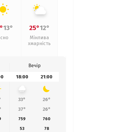
°
13°
25°
12°
Ясно
Мінлива
хмарність
Вечір
00
18:00
21:00
°
33°
26°
°
37°
26°
9
759
760
53
78