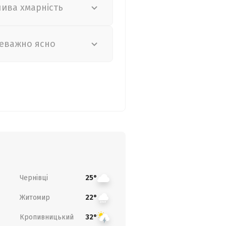
лива хмарність
еважно ясно
Чернівці
25°
Житомир
22°
Кропивницький
32°