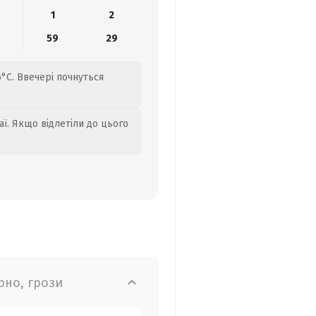
1
2
59
29
6°C. Ввечері почнуться
аї. Якщо відлетіли до цього
рно, грози