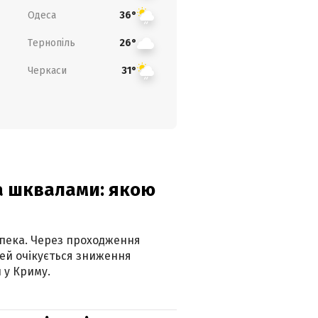
Одеса
36°
Тернопіль
26°
Черкаси
31°
та шквалами: якою
спека. Через проходження
ей очікується зниження
 у Криму.