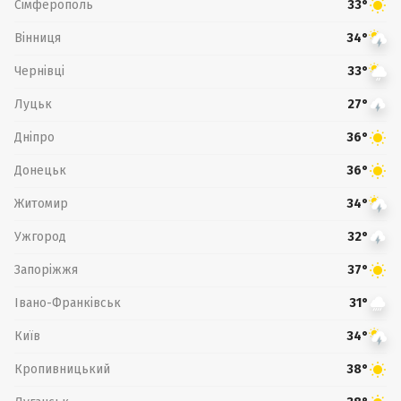
Сімферополь
33°
Вінниця
34°
Чернівці
33°
Луцьк
27°
Дніпро
36°
Донецьк
36°
Житомир
34°
Ужгород
32°
Запоріжжя
37°
Івано-Франківськ
31°
Київ
34°
Кропивницький
38°