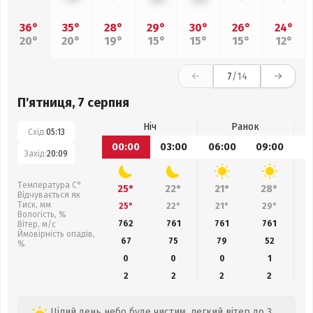
36°
35°
28°
29°
30°
26°
24°
20°
20°
19°
15°
15°
15°
12°
7
/14
П'ятниця, 7 серпня
Ніч
Ранок
Схід:
05:13
00:00
03:00
06:00
09:00
1
Захід:
20:09
Температура С°
25°
22°
21°
28°
Відчувається як
Тиск, мм
25°
22°
21°
29°
Вологість, %
762
761
761
761
Вітер, м/с
Ймовірність опадів,
67
75
79
52
%
0
0
0
1
2
2
2
2
Цілий день небо буде чистим, легкий вітер до 3