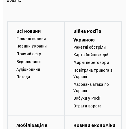
додатку
Всі новини
Війна Росії з
Головні новини
Україною
Новини України
Ракетні обстріли
Прямий ефір
Карта бойових дій
Відеоновини
Мирні переговори
Аудіоновини
Повітряна тривога в
Україні
Погода
Масована атака по
Україні
Вибухи у Росії
Втрати ворога
Мобілізація в
Новини економіки