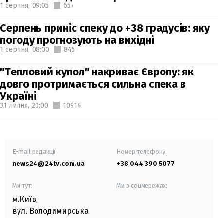
1 серпня,
09:05
657
Серпень приніс спеку до +38 градусів: яку
погоду прогнозують на вихідні
1 серпня,
08:00
845
"Тепловий купол" накриває Європу: як
довго протримається сильна спека в
Україні
31 липня,
20:00
10914
E-mail редакції
Номер телефону:
news24@24tv.com.ua
+38 044 390 5077
Ми тут:
Ми в соцмережах:
м.Київ
,
вул. Володимирська