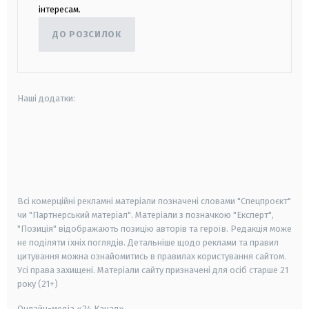
інтересам.
ДО РОЗСИЛОК
Наші додатки:
android
apple
smart tv
samsung smart tv
Всі комерційні рекламні матеріали позначені словами "Спецпроєкт"
чи "Партнерський матеріал". Матеріали з позначкою "Експерт",
"Позиція" відображають позицію авторів та героїв. Редакція може
не поділяти їхніх поглядів. Детальніше щодо реклами та правил
цитування можна ознайомитись в правилах користування сайтом.
Усі права захищені.
Матеріали сайту призначені для осіб старше
21
року (21+)
Онлайн-медіа «24 Канал»