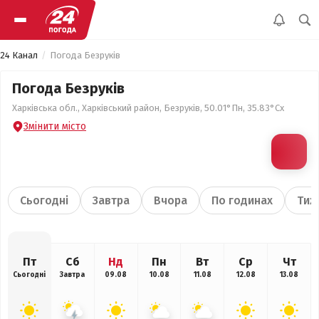
24 Канал
Погода Безруків
Погода Безруків
Харківська обл., Харківський район, Безруків, 50.01°Пн, 35.83°Сх
Змінити місто
Сьогодні
Завтра
Вчора
По годинах
Тиж
Пт
Сб
Нд
Пн
Вт
Ср
Чт
Сьогодні
Завтра
09.08
10.08
11.08
12.08
13.08