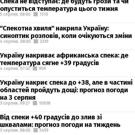
Спека не відступає: де будуть грози та чи
опуститься температура цього тижня
5 серпня,
08:00
1310
"Спекотна хвиля" накрила Україну:
синоптик розповів, коли очікуються зміни
4 серпня,
08:00
2339
Україну накриває африканська спека: де
температура сягне +39 градусів
4 серпня,
07:32
909
Україну накриє спека до +38, але в частині
областей пройдуть дощі: прогноз погоди
на 3 серпня
3 серпня,
09:27
10938
Від спеки +40 градусів до злив зі
шквалами: прогноз погоди на тиждень
3 серпня,
08:00
5459