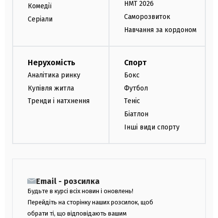
НМТ 2026
Комедії
Саморозвиток
Серіали
Навчання за кордоном
Нерухомість
Спорт
Аналітика ринку
Бокс
Купівля житла
Футбол
Тренди і натхнення
Теніс
Біатлон
Інші види спорту
Email - розсилка
Будьте в курсі всіх новин і оновлень!
Перейдіть на сторінку наших розсилок, щоб
обрати ті, що відповідають вашим