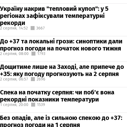
Україну накрив "тепловий купол": у 5
регіонах зафіксували температурні
рекорди
2 серпня,
14:52
3667
До +37 та локальні грози: синоптики дали
прогноз погоди на початок нового тижня
2 серпня,
08:00
1793
Дощитиме лише на Заході, але припече до
+35: яку погоду прогнозують на 2 серпня
2 серпня,
06:57
2696
Спека на початку серпня: чи поб'є вона
рекордні показники температури
1 серпня,
20:00
1539
Без опадів, але із сильною спекою до +37:
прогноз погоди на 1 серпня