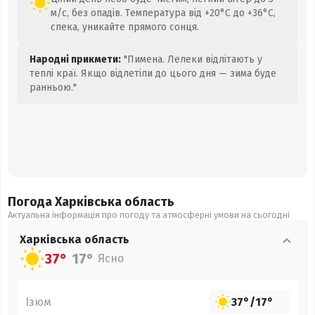
м/с, без опадів. Температура від +20°C до +36°C,
спека, уникайте прямого сонця.
Народні прикмети:
"Пимена. Лелеки відлітають у
теплі краї. Якщо відлетіли до цього дня — зима буде
ранньою."
Погода Харківська
область
Актуальна інформація про погоду та атмосферні умови на сьогодні
Харківська
область
37°
17°
Ясно
Ізюм
37°
/
17°