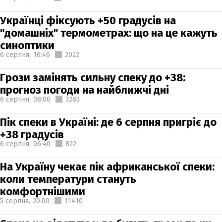
Українці фіксують +50 градусів на
"домашніх" термометрах: що на це кажуть
синоптики
6 серпня,
16:46
2022
Грози замінять сильну спеку до +38:
прогноз погоди на найближчі дні
6 серпня,
08:00
3283
Пік спеки в Україні: де 6 серпня пригріє до
+38 градусів
6 серпня,
06:40
822
На Україну чекає пік африканської спеки:
коли температури стануть
комфортнішими
5 серпня,
20:00
11410