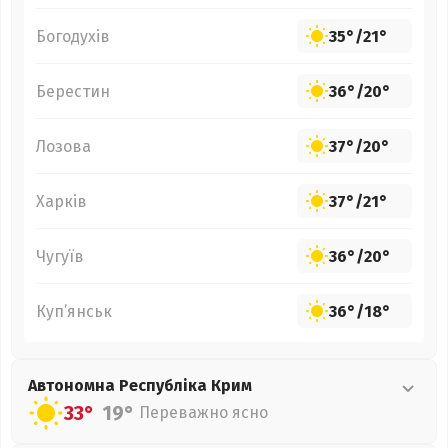
Богодухів
35°
/
21°
Берестин
36°
/
20°
Лозова
37°
/
20°
Харків
37°
/
21°
Чугуїв
36°
/
20°
Куп’янськ
36°
/
18°
Автономна Республіка Крим
33°
19°
Переважно ясно