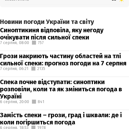
Новини погоди України та світу
Синоптикиня відповіла, яку негоду
очікувати після сильної спеки
7 серпня,
08:00
757
Грози накриють частину областей на тлі
сильної спеки: прогноз погоди на 7 серпня
7 серпня,
06:21
2135
Спека почне відступати: синоптики
розповіли, коли та як зміниться погода в
Україні
6 серпня,
20:00
841
Замість спеки – грози, град і шквали: де і
коли погіршиться погода
6 серпня,
18:53
1978