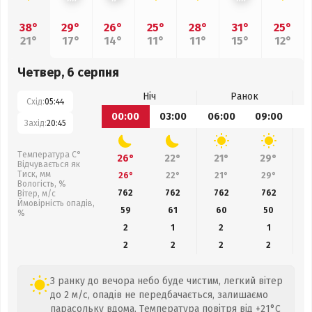
38°
29°
26°
25°
28°
31°
25°
21°
17°
14°
11°
11°
15°
12°
Четвер, 6 серпня
Ніч
Ранок
Схід:
05:44
00:00
03:00
06:00
09:00
1
Захід:
20:45
Температура С°
26°
22°
21°
29°
Відчувається як
Тиск, мм
26°
22°
21°
29°
Вологість, %
762
762
762
762
Вітер, м/с
Ймовірність опадів,
59
61
60
50
%
2
1
2
1
2
2
2
2
З ранку до вечора небо буде чистим, легкий вітер
до 2 м/с, опадів не передбачається, залишаємо
парасольку вдома. Температура повітря від +21°C