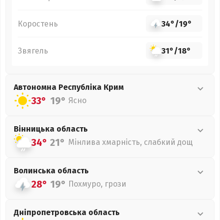
Коростень
34°
/
19°
Звягель
31°
/
18°
Автономна Республіка Крим
33°
19°
Ясно
Вінницька
область
34°
21°
Мінлива хмарність, слабкий дощ
Волинська
область
28°
19°
Похмуро, грози
Дніпропетровська
область