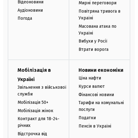
Відеоновини
Мирні переговори
Аудіоновини
Повітряна тривога в
Україні
Погода
Масована атака по
Україні
Вибухи у Росії
Втрати ворога
Мобілізація в
Новини економіки
Ціна нафти
Україні
Курси валют
Звільнення з військової
служби
Фінансові новини
Мобілізація 50+
Тарифи на комунальні
послуги
Мобілізація жінок
Податки
Контракт для 18-24-
річних
Пенсія в Україні
Відстрочка від