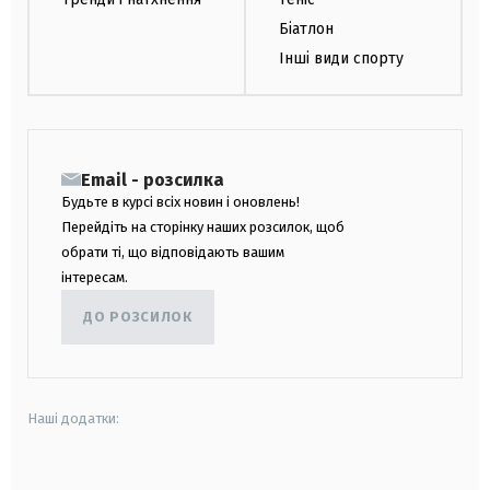
Біатлон
Інші види спорту
Email - розсилка
Будьте в курсі всіх новин і оновлень!
Перейдіть на сторінку наших розсилок, щоб
обрати ті, що відповідають вашим
інтересам.
ДО РОЗСИЛОК
Наші додатки:
android
apple