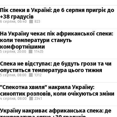
Пік спеки в Україні: де 6 серпня пригріє до
+38 градусів
6 серпня,
06:40
823
На Україну чекає пік африканської спеки:
коли температури стануть
комфортнішими
5 серпня,
20:00
11435
Спека не відступає: де будуть грози та чи
опуститься температура цього тижня
5 серпня,
08:00
1312
"Спекотна хвиля" накрила Україну:
синоптик розповів, коли очікуються зміни
4 серпня,
08:00
2341
Україну накриває африканська спека: де