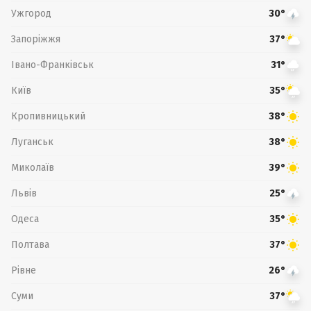
Ужгород
30°
Запоріжжя
37°
Івано-Франківськ
31°
Київ
35°
Кропивницький
38°
Луганськ
38°
Миколаїв
39°
Львів
25°
Одеса
35°
Полтава
37°
Рівне
26°
Суми
37°