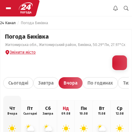
24 Канал
Погода Биківка
Погода Биківка
Житомирська обл., Житомирський район, Биківка, 50.29°Пн, 27.97°Сх
Змінити місто
Сьогодні
Завтра
Вчора
По годинах
Тиж
Чт
Пт
Сб
Нд
Пн
Вт
Ср
Вчора
Сьогодні
Завтра
09.08
10.08
11.08
12.08