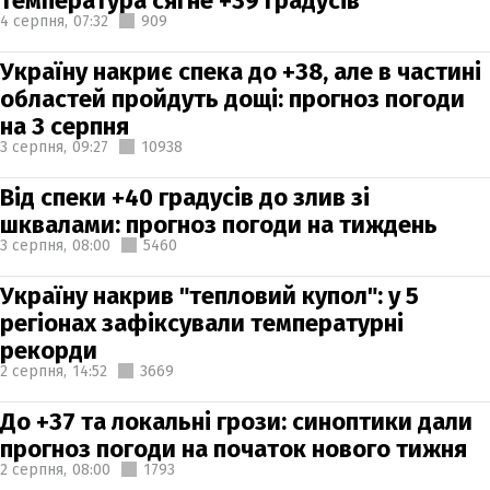
температура сягне +39 градусів
4 серпня,
07:32
909
Україну накриє спека до +38, але в частині
областей пройдуть дощі: прогноз погоди
на 3 серпня
3 серпня,
09:27
10938
Від спеки +40 градусів до злив зі
шквалами: прогноз погоди на тиждень
3 серпня,
08:00
5460
Україну накрив "тепловий купол": у 5
регіонах зафіксували температурні
рекорди
2 серпня,
14:52
3669
До +37 та локальні грози: синоптики дали
прогноз погоди на початок нового тижня
2 серпня,
08:00
1793