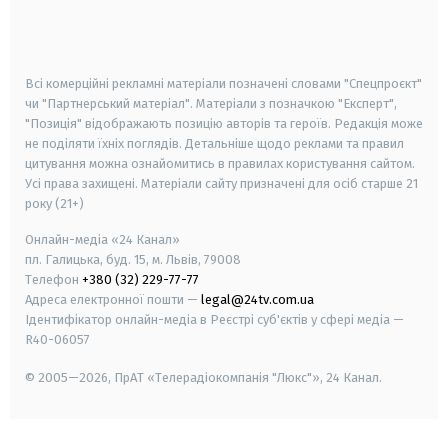
smart tv
samsung smart tv
Всі комерційні рекламні матеріали позначені словами "Спецпроєкт"
чи "Партнерський матеріал". Матеріали з позначкою "Експерт",
"Позиція" відображають позицію авторів та героїв. Редакція може
не поділяти їхніх поглядів. Детальніше щодо реклами та правил
цитування можна ознайомитись в правилах користування сайтом.
Усі права захищені.
Матеріали сайту призначені для осіб старше
21
року (21+)
Онлайн-медіа «24 Канал»
пл. Галицька, буд. 15, м. Львів, 79008
Телефон
+380 (32) 229-77-77
Адреса електронної пошти —
legal@24tv.com.ua
Ідентифікатор онлайн-медіа в Реєстрі суб'єктів у сфері медіа —
R40-06057
© 2005—2026,
ПрАТ «Телерадіокомпанія "Люкс"», 24 Канал.