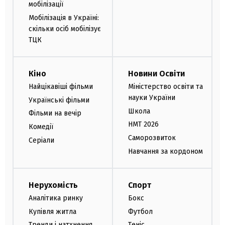
мобілізації
Мобілізація в Україні:
скільки осіб мобілізує
ТЦК
Кіно
Новини Освіти
Найцікавіші фільми
Міністерство освіти та
науки України
Українські фільми
Школа
Фільми на вечір
НМТ 2026
Комедії
Саморозвиток
Серіали
Навчання за кордоном
Нерухомість
Спорт
Аналітика ринку
Бокс
Купівля житла
Футбол
Тренди і натхнення
Теніс