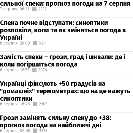
сильної спеки: прогноз погоди на 7 серпня
7 серпня,
06:21
2332
Спека почне відступати: синоптики
розповіли, коли та як зміниться погода в
Україні
6 серпня,
20:00
929
Замість спеки – грози, град і шквали: де і
коли погіршиться погода
6 серпня,
18:53
2074
Українці фіксують +50 градусів на
"домашніх" термометрах: що на це кажуть
синоптики
6 серпня,
16:46
2203
Грози замінять сильну спеку до +38:
прогноз погоди на найближчі дні
6 серпня,
08:00
3313