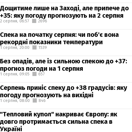
Дощитиме лише на Заході, але припече до
+35: яку погоду прогнозують на 2 серпня
2 серпня,
06:57
2696
Спека на початку серпня: чи поб'є вона
рекордні показники температури
1 серпня,
20:00
1539
Без опадів, але із сильною спекою до +37:
прогноз погоди на 1 серпня
1 серпня,
09:05
657
Серпень приніс спеку до +38 градусів: яку
погоду прогнозують на вихідні
1 серпня,
08:00
846
"Тепловий купол" накриває Європу: як
довго протримається сильна спека в
Україні