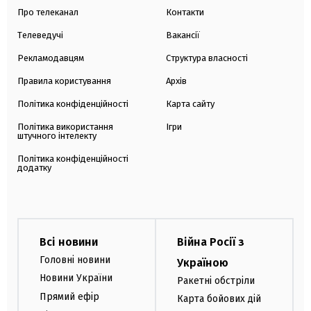
Про телеканал
Контакти
Телеведучі
Вакансії
Рекламодавцям
Структура власності
Правила користування
Архів
Політика конфіденційності
Карта сайту
Політика використання
Ігри
штучного інтелекту
Політика конфіденційності
додатку
Всі новини
Війна Росії з
Головні новини
Україною
Новини України
Ракетні обстріли
Прямий ефір
Карта бойових дій