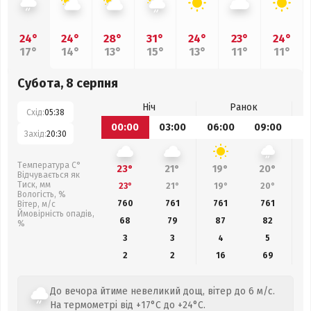
24°
24°
28°
31°
24°
23°
24°
17°
14°
13°
15°
13°
11°
11°
Субота, 8 серпня
Ніч
Ранок
Схід:
05:38
00:00
03:00
06:00
09:00
1
Захід:
20:30
Температура С°
23°
21°
19°
20°
Відчувається як
Тиск, мм
23°
21°
19°
20°
Вологість, %
760
761
761
761
Вітер, м/с
Ймовірність опадів,
68
79
87
82
%
3
3
4
5
2
2
16
69
До вечора йтиме невеликий дощ, вітер до 6 м/с.
На термометрі від +17°C до +24°C.