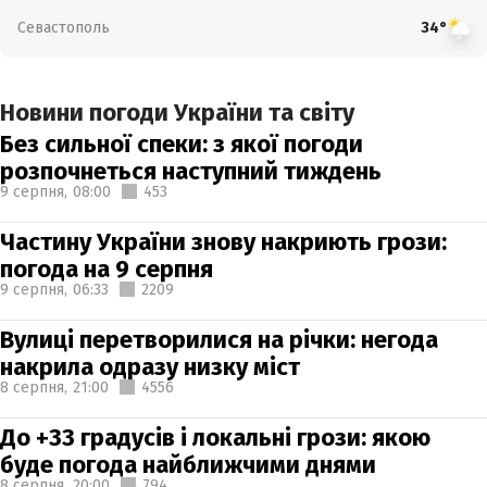
Севастополь
34°
Новини погоди України та світу
Без сильної спеки: з якої погоди
розпочнеться наступний тиждень
9 серпня,
08:00
453
Частину України знову накриють грози:
погода на 9 серпня
9 серпня,
06:33
2209
Вулиці перетворилися на річки: негода
накрила одразу низку міст
8 серпня,
21:00
4556
До +33 градусів і локальні грози: якою
буде погода найближчими днями
8 серпня,
20:00
794