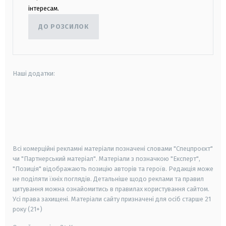
інтересам.
ДО РОЗСИЛОК
Наші додатки:
android
apple
smart tv
samsung smart tv
Всі комерційні рекламні матеріали позначені словами "Спецпроєкт"
чи "Партнерський матеріал". Матеріали з позначкою "Експерт",
"Позиція" відображають позицію авторів та героїв. Редакція може
не поділяти їхніх поглядів. Детальніше щодо реклами та правил
цитування можна ознайомитись в правилах користування сайтом.
Усі права захищені.
Матеріали сайту призначені для осіб старше
21
року (21+)