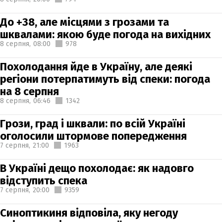
До +38, але місцями з грозами та
шквалами: якою буде погода на вихідних
8 серпня,
08:00
978
Похолодання йде в Україну, але деякі
регіони потерпатимуть від спеки: погода
на 8 серпня
8 серпня,
06:46
1342
Грози, град і шквали: по всій Україні
оголосили штормове попередження
7 серпня,
21:00
1963
В Україні дещо похолодає: як надовго
відступить спека
7 серпня,
20:00
9359
Синоптикиня відповіла, яку негоду