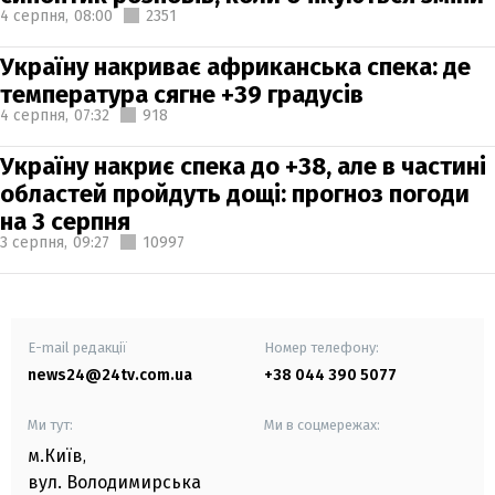
4 серпня,
08:00
2351
Україну накриває африканська спека: де
температура сягне +39 градусів
4 серпня,
07:32
918
Україну накриє спека до +38, але в частині
областей пройдуть дощі: прогноз погоди
на 3 серпня
3 серпня,
09:27
10997
E-mail редакції
Номер телефону:
news24@24tv.com.ua
+38 044 390 5077
Ми тут:
Ми в соцмережах:
м.Київ
,
вул. Володимирська