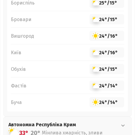
Бориспіль
25°
/
15°
Бровари
24°
/
15°
Вишгород
24°
/
16°
Київ
24°
/
16°
Обухів
24°
/
15°
Фастів
24°
/
14°
Буча
24°
/
14°
Автономна Республіка Крим
33°
20°
Мінлива хмарність, зливи