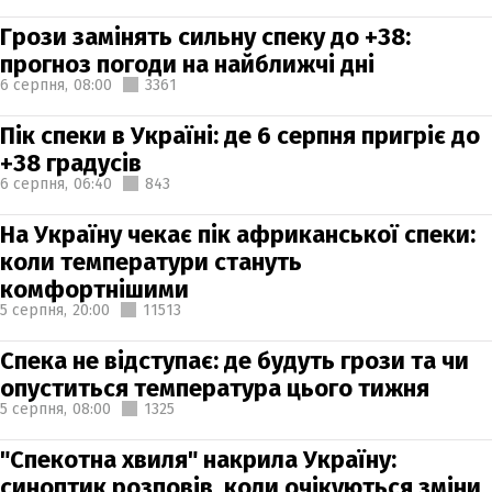
Грози замінять сильну спеку до +38:
прогноз погоди на найближчі дні
6 серпня,
08:00
3361
Пік спеки в Україні: де 6 серпня пригріє до
+38 градусів
6 серпня,
06:40
843
На Україну чекає пік африканської спеки:
коли температури стануть
комфортнішими
5 серпня,
20:00
11513
Спека не відступає: де будуть грози та чи
опуститься температура цього тижня
5 серпня,
08:00
1325
"Спекотна хвиля" накрила Україну:
синоптик розповів, коли очікуються зміни