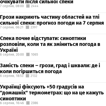
очікувати після сильної спеки
7 серпня,
08:00
2444
Грози накриють частину областей на тлі
сильної спеки: прогноз погоди на 7 серпня
7 серпня,
06:21
2397
Спека почне відступати: синоптики
розповіли, коли та як зміниться погода в
Україні
6 серпня,
20:00
1065
Замість спеки – грози, град і шквали: де і
коли погіршиться погода
6 серпня,
18:53
2132
Українці фіксують +50 градусів на
"домашніх" термометрах: що на це кажуть
синоптики
6 серпня,
16:46
2386