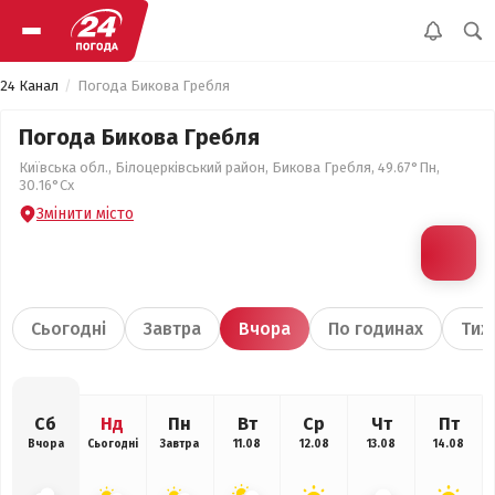
24 Канал
Погода Бикова Гребля
Погода Бикова Гребля
Київська обл., Білоцерківський район, Бикова Гребля, 49.67°Пн,
30.16°Сх
Змінити місто
Сьогодні
Завтра
Вчора
По годинах
Тиж
Сб
Нд
Пн
Вт
Ср
Чт
Пт
Вчора
Сьогодні
Завтра
11.08
12.08
13.08
14.08