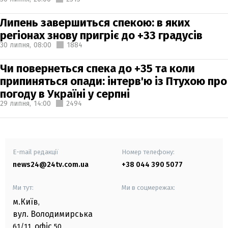
Липень завершиться спекою: в яких
регіонах знову пригріє до +33 градусів
30 липня,
08:00
1884
Чи повернеться спека до +35 та коли
припиняться опади: інтерв'ю із Птухою про
погоду в Україні у серпні
29 липня,
14:00
2494
E-mail редакції
Номер телефону:
news24@24tv.com.ua
+38 044 390 5077
Ми тут:
Ми в соцмережах:
м.Київ
,
вул. Володимирська
офіс
61/11,
50