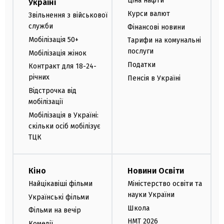
Ціна нафти
Україні
Курси валют
Звільнення з військової
служби
Фінансові новини
Мобілізація 50+
Тарифи на комунальні
послуги
Мобілізація жінок
Податки
Контракт для 18-24-
річних
Пенсія в Україні
Відстрочка від
мобілізації
Мобілізація в Україні:
скільки осіб мобілізує
ТЦК
Кіно
Новини Освіти
Найцікавіші фільми
Міністерство освіти та
науки України
Українські фільми
Школа
Фільми на вечір
НМТ 2026
Комедії