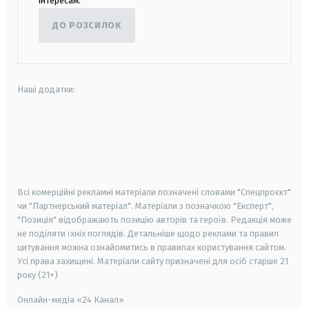
інтересам.
ДО РОЗСИЛОК
Наші додатки:
android
apple
smart tv
samsung smart tv
Всі комерційні рекламні матеріали позначені словами "Спецпроєкт"
чи "Партнерський матеріал". Матеріали з позначкою "Експерт",
"Позиція" відображають позицію авторів та героїв. Редакція може
не поділяти їхніх поглядів. Детальніше щодо реклами та правил
цитування можна ознайомитись в правилах користування сайтом.
Усі права захищені.
Матеріали сайту призначені для осіб старше
21
року (21+)
Онлайн-медіа «24 Канал»