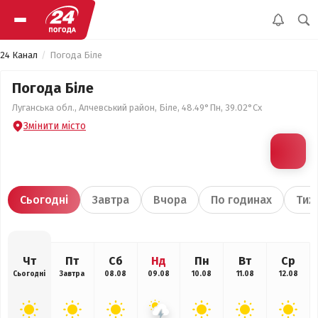
24 Канал
Погода Біле
Погода Біле
Луганська обл., Алчевський район, Біле, 48.49°Пн, 39.02°Сх
Змінити місто
Сьогодні
Завтра
Вчора
По годинах
Тиж
Чт
Пт
Сб
Нд
Пн
Вт
Ср
Сьогодні
Завтра
08.08
09.08
10.08
11.08
12.08