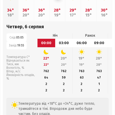
34°
36°
36°
28°
29°
28°
30°
18°
20°
20°
19°
17°
15°
16°
Четвер, 6 серпня
Ніч
Ранок
Схід:
05:05
00:00
03:00
06:00
09:00
1
Захід:
19:55
Температура С°
22°
20°
19°
28°
Відчувається як
Тиск, мм
22°
20°
19°
28°
Вологість, %
762
762
763
763
Вітер, м/с
Ймовірність опадів,
64
59
63
47
%
2
2
2
1
2
2
2
2
Температура від +18°C до +34°C, дуже тепло,
тримайтеся в тіні. Впродовж дня небо буде
чистим, без опадів.