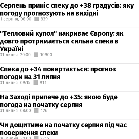
Серпень приніс спеку до +38 градусів: яку
погоду прогнозують на вихідні
1 серпня,
08:00
839
"Тепловий купол" накриває Європу: як
довго протримається сильна спека в
Україні
31 липня,
20:00
10900
Спека до +34 повертається: прогноз
погоди на 31 липня
31 липня,
09:15
911
На Заході припече до +35: якою буде
погода на початку серпня
31 липня,
08:00
426
Чи дощитиме на початку серпня під час
повернення спеки
30 липня,
20:00
2315