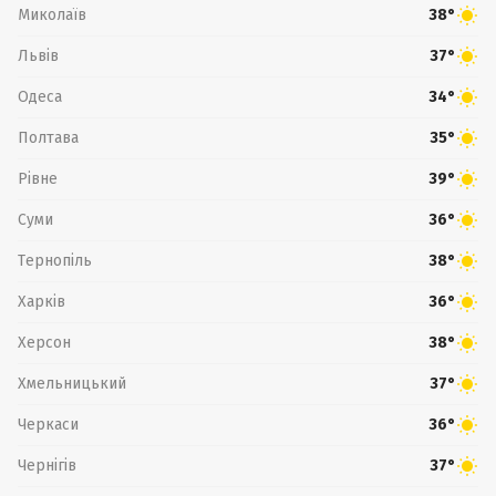
Миколаїв
38°
Львів
37°
Одеса
34°
Полтава
35°
Рівне
39°
Суми
36°
Тернопіль
38°
Харків
36°
Херсон
38°
Хмельницький
37°
Черкаси
36°
Чернігів
37°