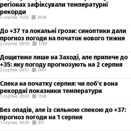
регіонах зафіксували температурні
рекорди
2 серпня,
14:52
3638
До +37 та локальні грози: синоптики дали
прогноз погоди на початок нового тижня
2 серпня,
08:00
1789
Дощитиме лише на Заході, але припече до
+35: яку погоду прогнозують на 2 серпня
2 серпня,
06:57
2691
Спека на початку серпня: чи поб'є вона
рекордні показники температури
1 серпня,
20:00
1538
Без опадів, але із сильною спекою до +37:
прогноз погоди на 1 серпня
1 серпня,
09:05
651