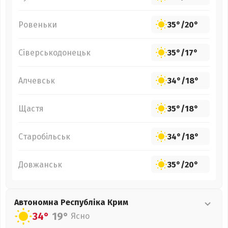
Ровеньки
35°
/
20°
Сіверськодонецьк
35°
/
17°
Алчевськ
34°
/
18°
Щастя
35°
/
18°
Старобільськ
34°
/
18°
Довжанськ
35°
/
20°
Автономна Республіка Крим
34°
19°
Ясно