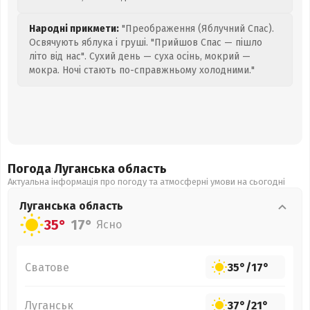
Народні прикмети:
"Преображення (Яблучний Спас).
Освячують яблука і груші. "Прийшов Спас — пішло
літо від нас". Сухий день — суха осінь, мокрий —
мокра. Ночі стають по-справжньому холодними."
Погода Луганська
область
Актуальна інформація про погоду та атмосферні умови на сьогодні
Луганська
область
35°
17°
Ясно
Сватове
35°
/
17°
Луганськ
37°
/
21°