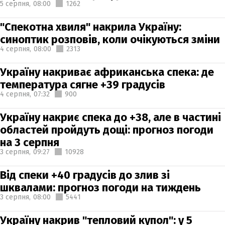
5 серпня,
08:00
1262
"Спекотна хвиля" накрила Україну:
синоптик розповів, коли очікуються зміни
4 серпня,
08:00
2313
Україну накриває африканська спека: де
температура сягне +39 градусів
4 серпня,
07:32
900
Україну накриє спека до +38, але в частині
областей пройдуть дощі: прогноз погоди
на 3 серпня
3 серпня,
09:27
10928
Від спеки +40 градусів до злив зі
шквалами: прогноз погоди на тиждень
3 серпня,
08:00
5441
Україну накрив "тепловий купол": у 5