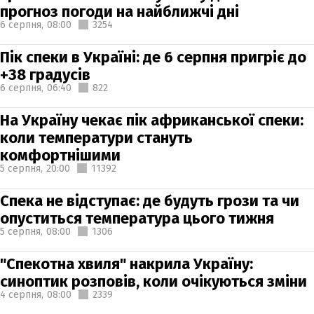
прогноз погоди на найближчі дні
6 серпня,
08:00
3254
Пік спеки в Україні: де 6 серпня пригріє до
+38 градусів
6 серпня,
06:40
822
На Україну чекає пік африканської спеки:
коли температури стануть
комфортнішими
5 серпня,
20:00
11392
Спека не відступає: де будуть грози та чи
опуститься температура цього тижня
5 серпня,
08:00
1306
"Спекотна хвиля" накрила Україну:
синоптик розповів, коли очікуються зміни
4 серпня,
08:00
2339