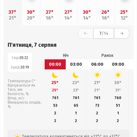
37°
30°
27°
27°
30°
26°
25°
21°
20°
16°
14°
14°
16°
12°
7
/14
П'ятниця, 7 серпня
Ніч
Ранок
Схід:
05:22
00:00
03:00
06:00
09:00
1
Захід:
20:19
Температура С°
25°
23°
21°
30°
Відчувається як
Тиск, мм
25°
23°
21°
31°
Вологість, %
761
761
761
760
Вітер, м/с
Ймовірність опадів,
53
65
73
51
%
2
1
2
1
2
2
2
2
Температура коливатиметься від +21°C до +37°C.