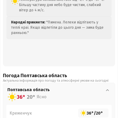
Більшу частину дня небо буде чистим, слабкий
вітер до 4 м/с.
Народні прикмети:
"Пимена. Лелеки відлітають у
теплі краї. Якщо відлетіли до цього дня — зима буде
ранньою."
Погода Полтавська
область
Актуальна інформація про погоду та атмосферні умови на сьогодні
Полтавська
область
36°
20°
Ясно
Кременчук
36°
/
20°