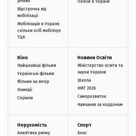
річних
Пенсія в Україні
Відстрочка від
мобілізації
Мобілізація в Україні:
скільки осіб мобілізує
ТЦК
Кіно
Новини Освіти
Найцікавіші фільми
Міністерство освіти та
науки України
Українські фільми
Школа
Фільми на вечір
НМТ 2026
Комедії
Саморозвиток
Серіали
Навчання за кордоном
Нерухомість
Спорт
Аналітика ринку
Бокс