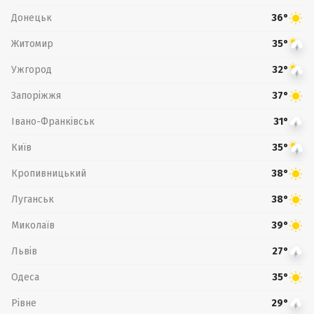
Донецьк
36°
Житомир
35°
Ужгород
32°
Запоріжжя
37°
Івано-Франківськ
31°
Київ
35°
Кропивницький
38°
Луганськ
38°
Миколаїв
39°
Львів
27°
Одеса
35°
Рівне
29°