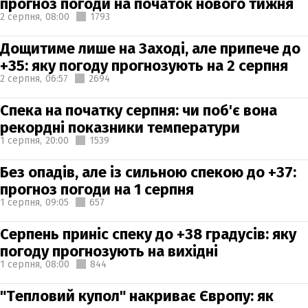
прогноз погоди на початок нового тижня
2 серпня,
08:00
1793
Дощитиме лише на Заході, але припече до
+35: яку погоду прогнозують на 2 серпня
2 серпня,
06:57
2694
Спека на початку серпня: чи поб'є вона
рекордні показники температури
1 серпня,
20:00
1539
Без опадів, але із сильною спекою до +37:
прогноз погоди на 1 серпня
1 серпня,
09:05
657
Серпень приніс спеку до +38 градусів: яку
погоду прогнозують на вихідні
1 серпня,
08:00
844
"Тепловий купол" накриває Європу: як