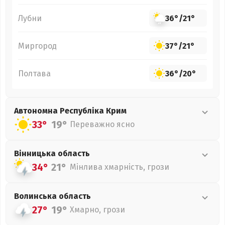
Лубни
36°
/
21°
Миргород
37°
/
21°
Полтава
36°
/
20°
Автономна Республіка Крим
33°
19°
Переважно ясно
Вінницька
область
34°
21°
Мінлива хмарність, грози
Волинська
область
27°
19°
Хмарно, грози