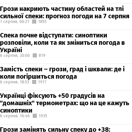
Грози накриють частину областей на тлі
сильної спеки: прогноз погоди на 7 серпня
7 серпня,
06:21
1855
Спека почне відступати: синоптики
розповіли, коли та як зміниться погода в
Україні
6 серпня,
20:00
819
Замість спеки – грози, град і шквали: де і
коли погіршиться погода
6 серпня,
18:53
1917
Українці фіксують +50 градусів на
"домашніх" термометрах: що на це кажуть
синоптики
6 серпня,
16:46
1935
Грози замінять сильну спеку до +38: