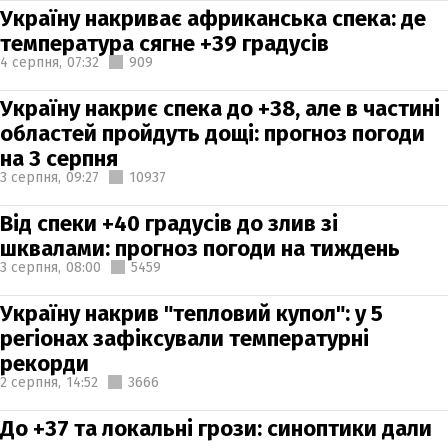
Україну накриває африканська спека: де
температура сягне +39 градусів
4 серпня,
07:32
909
Україну накриє спека до +38, але в частині
областей пройдуть дощі: прогноз погоди
на 3 серпня
3 серпня,
09:27
10937
Від спеки +40 градусів до злив зі
шквалами: прогноз погоди на тиждень
3 серпня,
08:00
5459
Україну накрив "тепловий купол": у 5
регіонах зафіксували температурні
рекорди
2 серпня,
14:52
3666
До +37 та локальні грози: синоптики дали