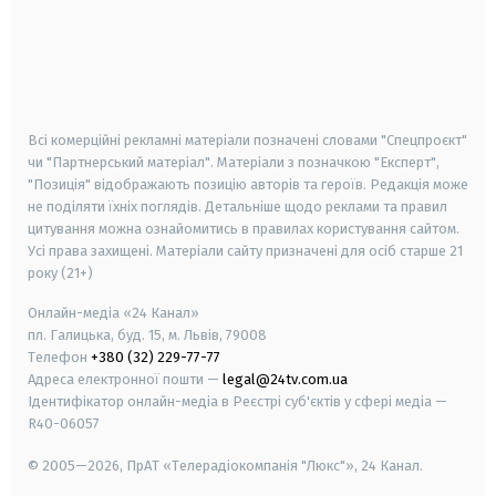
android
apple
smart tv
samsung smart tv
Всі комерційні рекламні матеріали позначені словами "Спецпроєкт"
чи "Партнерський матеріал". Матеріали з позначкою "Експерт",
"Позиція" відображають позицію авторів та героїв. Редакція може
не поділяти їхніх поглядів. Детальніше щодо реклами та правил
цитування можна ознайомитись в правилах користування сайтом.
Усі права захищені.
Матеріали сайту призначені для осіб старше
21
року (21+)
Онлайн-медіа «24 Канал»
пл. Галицька, буд. 15, м. Львів, 79008
Телефон
+380 (32) 229-77-77
Адреса електронної пошти —
legal@24tv.com.ua
Ідентифікатор онлайн-медіа в Реєстрі суб'єктів у сфері медіа —
R40-06057
© 2005—2026,
ПрАТ «Телерадіокомпанія "Люкс"», 24 Канал.