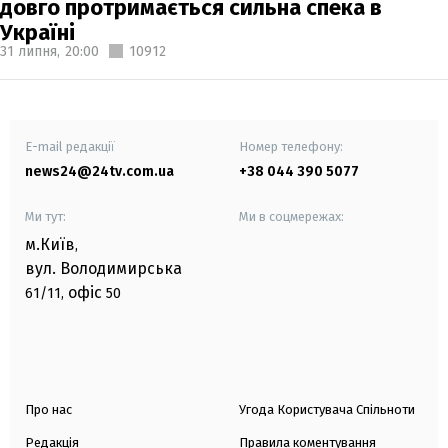
довго протримається сильна спека в
Україні
31 липня,
20:00
10912
E-mail редакції
Номер телефону:
news24@24tv.com.ua
+38 044 390 5077
Ми тут:
Ми в соцмережах:
м.Київ
,
вул. Володимирська
офіс
61/11,
50
Про нас
Угода Користувача Спільноти
Редакція
Правила коментування