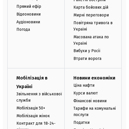
Прямий ефір
Карта бойових дій
Відеоновини
Мирні переговори
Аудіоновини
Повітряна тривога в
Україні
Погода
Масована атака по
Україні
Вибухи у Росії
Втрати ворога
Мобілізація в
Новини економіки
Ціна нафти
Україні
Курси валют
Звільнення з військової
служби
Фінансові новини
Мобілізація 50+
Тарифи на комунальні
послуги
Мобілізація жінок
Податки
Контракт для 18-24-