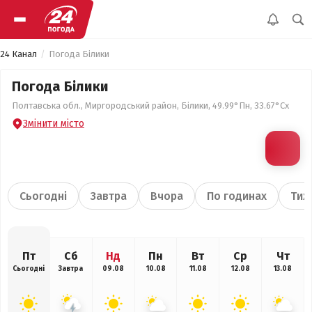
24 Канал
Погода Білики
Погода Білики
Полтавська обл., Миргородський район, Білики, 49.99°Пн, 33.67°Сх
Змінити місто
Сьогодні
Завтра
Вчора
По годинах
Тиж
Пт
Сб
Нд
Пн
Вт
Ср
Чт
Сьогодні
Завтра
09.08
10.08
11.08
12.08
13.08