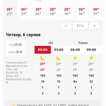
35°
36°
35°
28°
29°
30°
30°
21°
21°
20°
18°
16°
16°
17°
7
/14
Четвер, 6 серпня
Ніч
Ранок
Схід:
05:20
00:00
03:00
06:00
09:00
1
Захід:
20:15
Температура С°
25°
23°
21°
29°
Відчувається як
Тиск, мм
25°
23°
21°
30°
Вологість, %
763
763
763
763
Вітер, м/с
Ймовірність опадів,
70
75
84
52
%
1
1
1
1
2
2
2
2
Температура від +21°C до +35°C, пийте багато