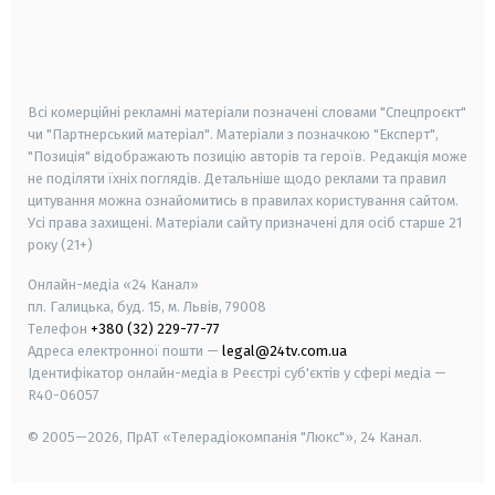
android
apple
smart tv
samsung smart tv
Всі комерційні рекламні матеріали позначені словами "Спецпроєкт"
чи "Партнерський матеріал". Матеріали з позначкою "Експерт",
"Позиція" відображають позицію авторів та героїв. Редакція може
не поділяти їхніх поглядів. Детальніше щодо реклами та правил
цитування можна ознайомитись в правилах користування сайтом.
Усі права захищені.
Матеріали сайту призначені для осіб старше
21
року (21+)
Онлайн-медіа «24 Канал»
пл. Галицька, буд. 15, м. Львів, 79008
Телефон
+380 (32) 229-77-77
Адреса електронної пошти —
legal@24tv.com.ua
Ідентифікатор онлайн-медіа в Реєстрі суб'єктів у сфері медіа —
R40-06057
© 2005—2026,
ПрАТ «Телерадіокомпанія "Люкс"», 24 Канал.