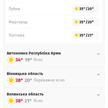
Лубни
35°
/
20°
Миргород
35°
/
20°
Полтава
35°
/
21°
Автономна Республіка Крим
34°
19°
Ясно
Вінницька
область
38°
20°
Переважно ясно
Волинська
область
38°
21°
Ясно