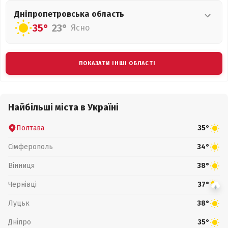
Дніпропетровська
область
35°
23°
Ясно
ПОКАЗАТИ ІНШІ ОБЛАСТІ
Найбільші міста в Україні
Полтава
35°
Сімферополь
34°
Вінниця
38°
Чернівці
37°
Луцьк
38°
Дніпро
35°