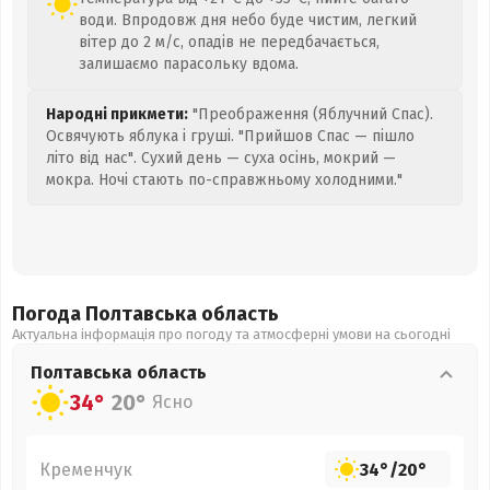
води. Впродовж дня небо буде чистим, легкий
вітер до 2 м/с, опадів не передбачається,
залишаємо парасольку вдома.
Народні прикмети:
"Преображення (Яблучний Спас).
Освячують яблука і груші. "Прийшов Спас — пішло
літо від нас". Сухий день — суха осінь, мокрий —
мокра. Ночі стають по-справжньому холодними."
Погода Полтавська
область
Актуальна інформація про погоду та атмосферні умови на сьогодні
Полтавська
область
34°
20°
Ясно
Кременчук
34°
/
20°