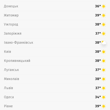
Донецьк
36°
Житомир
39°
Ужгород
38°
Запоріжжя
37°
Івано-Франківськ
38°
Київ
38°
Кропивницький
38°
Луганськ
37°
Миколаїв
38°
Львів
37°
Одеса
34°
Рівне
39°