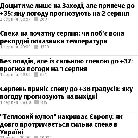
Дощитиме лише на Заході, але припече до
+35: яку погоду прогнозують на 2 серпня
2 серпня,
06:57
2691
Спека на початку серпня: чи поб'є вона
рекордні показники температури
1 серпня,
20:00
1538
Без опадів, але із сильною спекою до +37:
прогноз погоди на 1 серпня
1 серпня,
09:05
651
Серпень приніс спеку до +38 градусів: яку
погоду прогнозують на вихідні
1 серпня,
08:00
839
"Тепловий купол" накриває Європу: як
довго протримається сильна спека в
Україні
31 липня,
20:00
10900