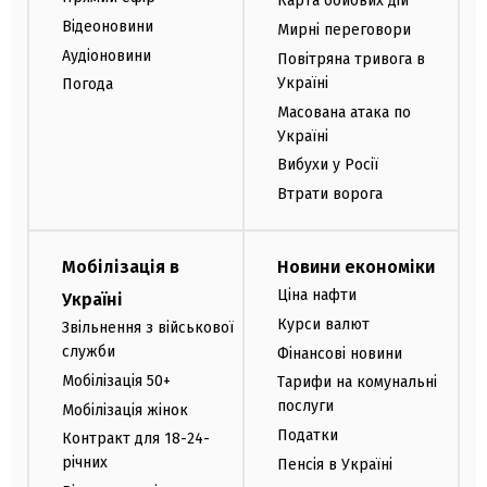
Карта бойових дій
Відеоновини
Мирні переговори
Аудіоновини
Повітряна тривога в
Україні
Погода
Масована атака по
Україні
Вибухи у Росії
Втрати ворога
Мобілізація в
Новини економіки
Ціна нафти
Україні
Курси валют
Звільнення з військової
служби
Фінансові новини
Мобілізація 50+
Тарифи на комунальні
послуги
Мобілізація жінок
Податки
Контракт для 18-24-
річних
Пенсія в Україні