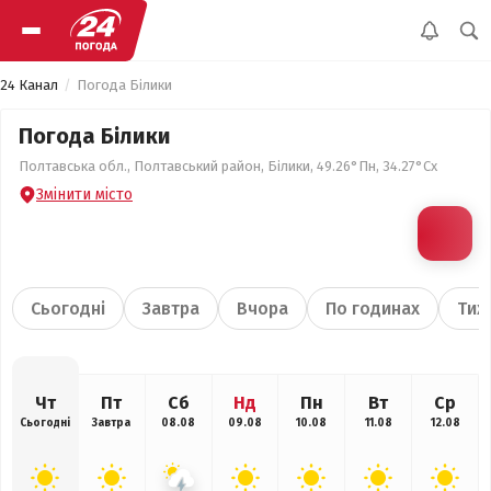
24 Канал
Погода Білики
Погода Білики
Полтавська обл., Полтавський район, Білики, 49.26°Пн, 34.27°Сх
Змінити місто
Сьогодні
Завтра
Вчора
По годинах
Тиж
Чт
Пт
Сб
Нд
Пн
Вт
Ср
Сьогодні
Завтра
08.08
09.08
10.08
11.08
12.08