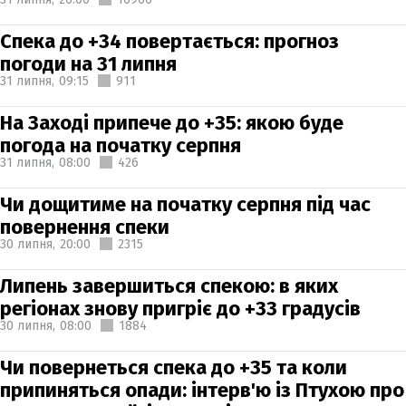
Спека до +34 повертається: прогноз
погоди на 31 липня
31 липня,
09:15
911
На Заході припече до +35: якою буде
погода на початку серпня
31 липня,
08:00
426
Чи дощитиме на початку серпня під час
повернення спеки
30 липня,
20:00
2315
Липень завершиться спекою: в яких
регіонах знову пригріє до +33 градусів
30 липня,
08:00
1884
Чи повернеться спека до +35 та коли
припиняться опади: інтерв'ю із Птухою про