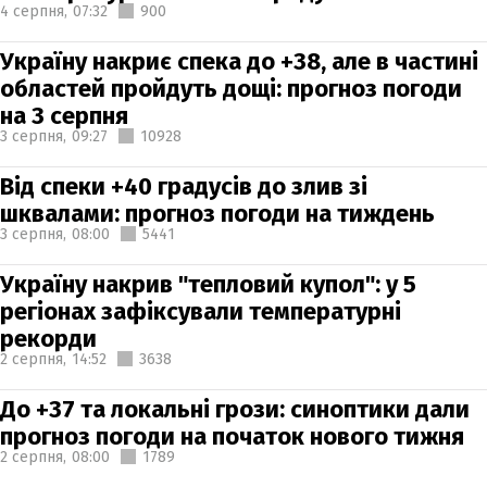
4 серпня,
07:32
900
Україну накриє спека до +38, але в частині
областей пройдуть дощі: прогноз погоди
на 3 серпня
3 серпня,
09:27
10928
Від спеки +40 градусів до злив зі
шквалами: прогноз погоди на тиждень
3 серпня,
08:00
5441
Україну накрив "тепловий купол": у 5
регіонах зафіксували температурні
рекорди
2 серпня,
14:52
3638
До +37 та локальні грози: синоптики дали
прогноз погоди на початок нового тижня
2 серпня,
08:00
1789