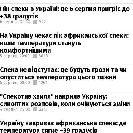
Пік спеки в Україні: де 6 серпня пригріє до
+38 градусів
6 серпня,
06:40
542
На Україну чекає пік африканської спеки:
коли температури стануть
комфортнішими
5 серпня,
20:00
6843
Спека не відступає: де будуть грози та чи
опуститься температура цього тижня
5 серпня,
08:00
1261
"Спекотна хвиля" накрила Україну:
синоптик розповів, коли очікуються зміни
4 серпня,
08:00
2313
Україну накриває африканська спека: де
температура сягне +39 градусів