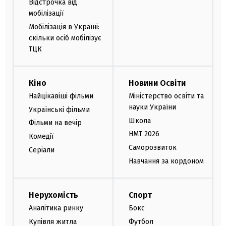
Відстрочка від
мобілізації
Мобілізація в Україні:
скільки осіб мобілізує
ТЦК
Кіно
Новини Освіти
Найцікавіші фільми
Міністерство освіти та
науки України
Українські фільми
Школа
Фільми на вечір
НМТ 2026
Комедії
Саморозвиток
Серіали
Навчання за кордоном
Нерухомість
Спорт
Аналітика ринку
Бокс
Купівля житла
Футбол