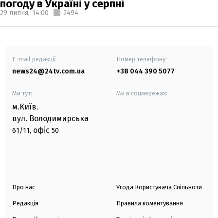
погоду в Україні у серпні
29 липня,
14:00
2494
E-mail редакції
Номер телефону:
news24@24tv.com.ua
+38 044 390 5077
Ми тут:
Ми в соцмережах:
м.Київ
,
вул. Володимирська
офіс
61/11,
50
Про нас
Угода Користувача Спільноти
Редакція
Правила коментування