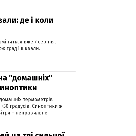
вали: де і коли
 зміниться вже 7 серпня.
ж град і шквали.
 на "домашніх"
синоптики
 домашніх термометрів
 +50 градусів. Синоптики ж
ітря – неправильне.
й на тлі сильної