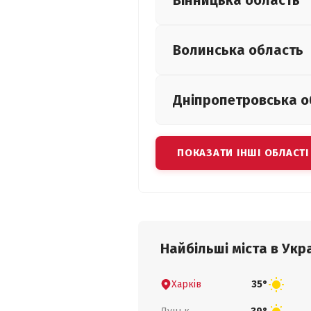
Вінницька
область
Волинська
область
Дніпропетровська
о
ПОКАЗАТИ ІНШІ ОБЛАСТІ
Найбільші міста в Укра
Харків
35°