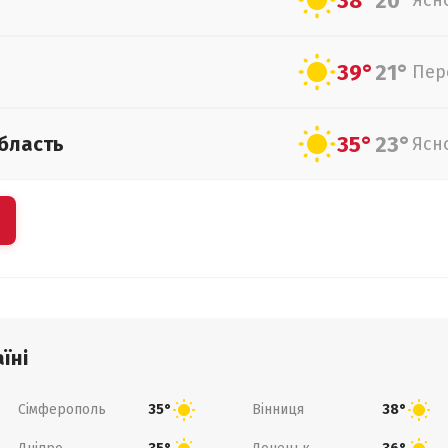
38°
20°
Ясн
39°
21°
Пер
35°
23°
бласть
Ясн
їні
Сімферополь
Вінниця
35°
38°