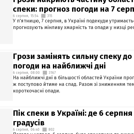
спеки: прогноз погоди на 7 сер
6 серпня,
15:54
315
У п'ятницю, 7 серпня, в Україні подекуди утримаєт
прогнозують мінливу хмарність та опади у низці рег
Грози замінять сильну спеку до 
погоди на найближчі дні
6 серпня,
08:00
3167
На найближчі дні в більшості областей України про
ж поступово йтиме на спад. Разом зі зниженням те
короткочасні опади.
Пік спеки в Україні: де 6 серпня
градусів
6 серпня,
06:40
802