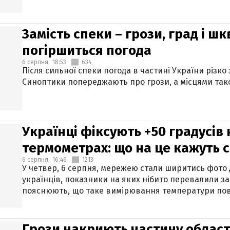
Замість спеки – грози, град і шк
погіршиться погода
6 серпня,
18:53
634
Після сильної спеки погода в частині України різко
Синоптики попереджають про грози, а місцями тако
Українці фіксують +50 градусів
термометрах: що на це кажуть 
6 серпня,
16:46
1213
У четвер, 6 серпня, мережею стали ширитись фото
українців, показники на яких нібито перевалили за
пояснюють, що таке вимірювання температури пов
Грози накриють частину областе