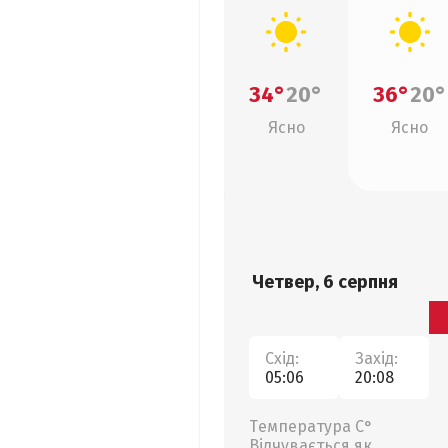
34°
20°
36°
20°
Ясно
Ясно
Четвер, 6 серпня
Схід:
Захід:
05:06
20:08
Температура С°
Відчувається як