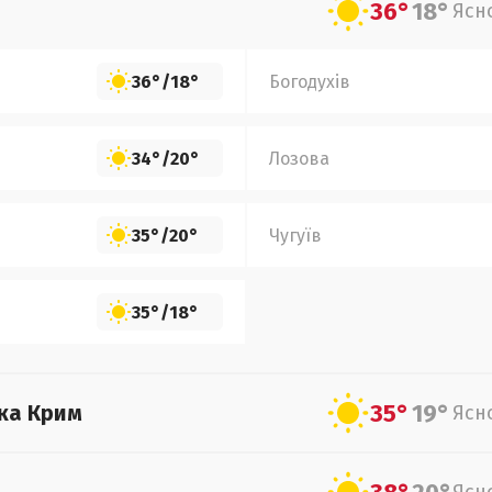
36°
18°
Ясн
36°
/
18°
Богодухів
34°
/
20°
Лозова
35°
/
20°
Чугуїв
35°
/
18°
35°
19°
ка Крим
Ясн