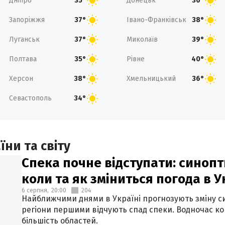
Дніпро
Донецьк
35°
36°
Запоріжжя
Івано-Франківськ
37°
38°
Луганськ
Миколаїв
37°
39°
Полтава
Рівне
35°
40°
Херсон
Хмельницький
38°
36°
Севастополь
34°
ни та світу
Спека почне відступати: синопт
коли та як зміниться погода в У
6 серпня,
20:00
204
Найближчими днями в Україні прогнозують зміну син
регіони першими відчують спад спеки. Водночас к
більшість областей.