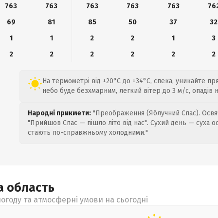
763
763
763
763
763
76
69
81
85
50
37
32
1
1
2
2
1
3
2
2
2
2
2
2
На термометрі від +20°C до +34°C, спека, уникайте п
небо буде безхмарним, легкий вітер до 3 м/с, опадів 
Народні прикмети:
"Преображення (Яблучний Спас). Освяч
"Прийшов Спас — пішло літо від нас". Сухий день — суха о
стають по-справжньому холодними."
ка
область
огоду та атмосферні умови на сьогодні