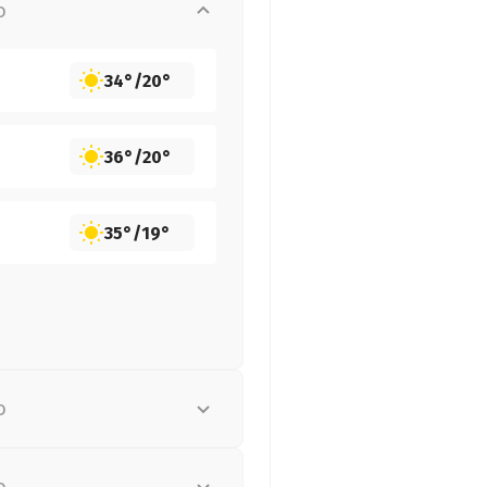
о
34°
/
20°
36°
/
20°
35°
/
19°
о