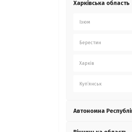
Харківська
область
Ізюм
Берестин
Харків
Куп’янськ
Автономна Республі