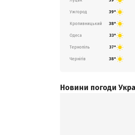
Луцьк
39°
Ужгород
39°
Кропивницький
38°
Одеса
33°
Тернопіль
37°
Чернігів
38°
Новини погоди Украї