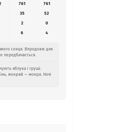
2
761
761
35
52
2
0
6
4
рямого сонця. Впродовж дня
не передбачається.
ують яблука і груші.
сінь, мокрий — мокра. Ночі