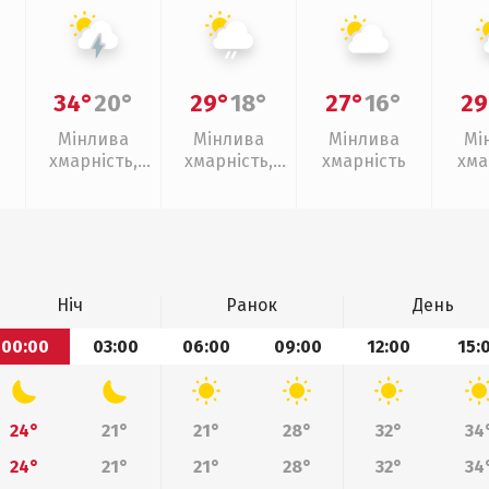
34°
20°
29°
18°
27°
16°
29
Мінлива
Мінлива
Мінлива
Мі
хмарність,
хмарність,
хмарність
хма
грози
слабкий дощ
Ніч
Ранок
День
00:00
03:00
06:00
09:00
12:00
15:
24°
21°
21°
28°
32°
34
24°
21°
21°
28°
32°
34