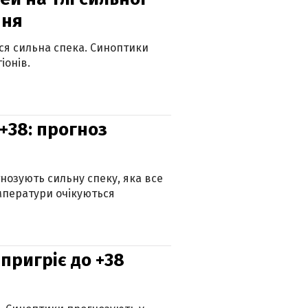
пня
ься сильна спека. Синоптики
іонів.
+38: прогноз
гнозують сильну спеку, яка все
мператури очікуються
 пригріє до +38