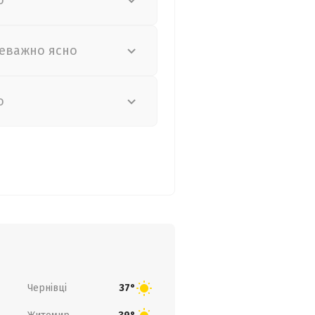
о
еважно ясно
о
Чернівці
37°