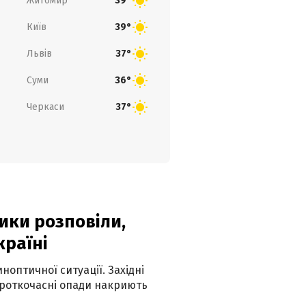
Житомир
39°
Київ
39°
Львів
37°
Суми
36°
Черкаси
37°
ики розповіли,
країні
оптичної ситуації. Західні
ороткочасні опади накриють