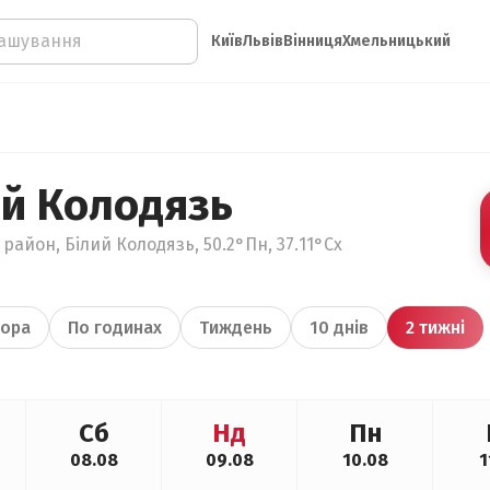
Київ
Львів
Вінниця
Хмельницький
ий Колодязь
 район, Білий Колодязь, 50.2°Пн, 37.11°Сх
ора
По годинах
Тиждень
10 днів
2 тижні
Сб
Нд
Пн
08.08
09.08
10.08
1