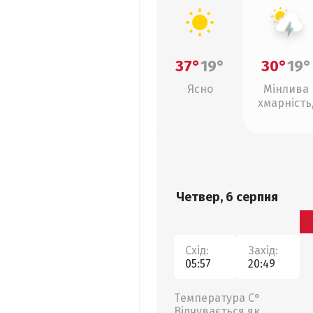
37°
19°
30°
19°
Ясно
Мінлива
хмарність
грози
Четвер, 6 серпня
Схід:
Захід:
05:57
20:49
Температура С°
Відчувається як