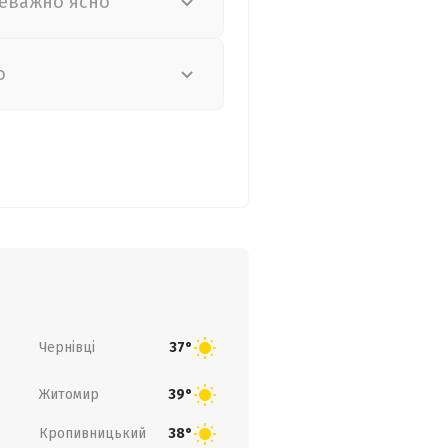
еважно ясно
о
Чернівці
37°
Житомир
39°
Кропивницький
38°