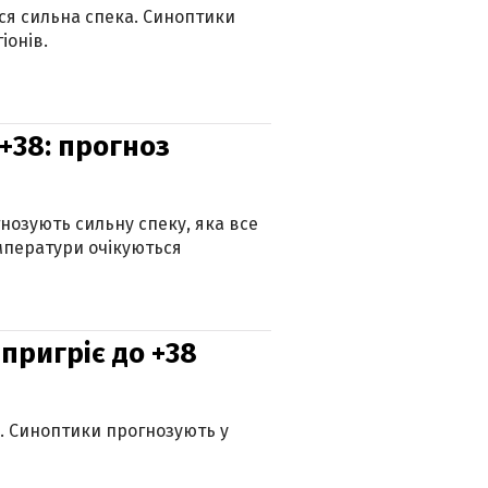
ься сильна спека. Синоптики
іонів.
+38: прогноз
гнозують сильну спеку, яка все
мператури очікуються
 пригріє до +38
ю. Синоптики прогнозують у