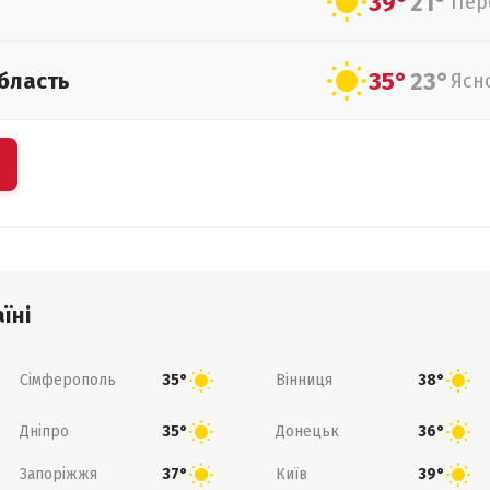
39°
21°
Пер
35°
23°
бласть
Ясн
їні
Сімферополь
Вінниця
35°
38°
Дніпро
Донецьк
35°
36°
Запоріжжя
Київ
37°
39°