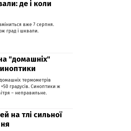
вали: де і коли
 зміниться вже 7 серпня.
ж град і шквали.
 на "домашніх"
синоптики
 домашніх термометрів
 +50 градусів. Синоптики ж
ітря – неправильне.
й на тлі сильної
пня