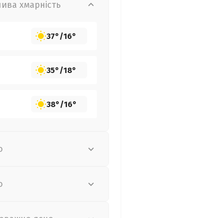
лива хмарність
37°
/
16°
35°
/
18°
38°
/
16°
о
о