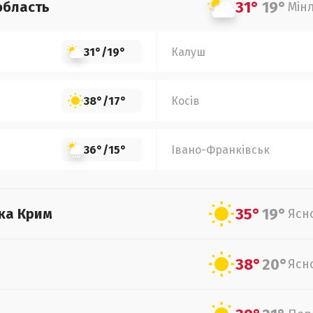
31°
19°
область
Мін
31°
/
19°
Калуш
38°
/
17°
Косів
36°
/
15°
Івано-Франківськ
35°
19°
ка Крим
Ясн
38°
20°
Ясн