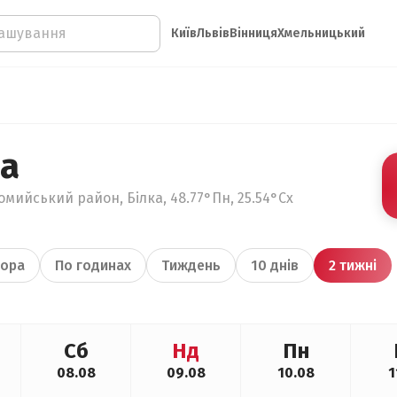
Київ
Львів
Вінниця
Хмельницький
ка
омийський район, Білка, 48.77°Пн, 25.54°Сх
ора
По годинах
Тиждень
10 днів
2 тижні
Сб
Нд
Пн
08.08
09.08
10.08
1