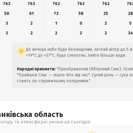
763
763
762
762
762
76
50
61
72
58
35
28
3
2
1
0
2
5
2
2
2
2
2
34
До вечора небо буде безхмарним, легкий вітер до 5 м
+19°C до +37°C, буде спекотно, пийте більше води.
Народні прикмети:
"Преображення (Яблучний Спас). Освяч
"Прийшов Спас — пішло літо від нас". Сухий день — суха о
стають по-справжньому холодними."
анківська
область
огоду та атмосферні умови на сьогодні