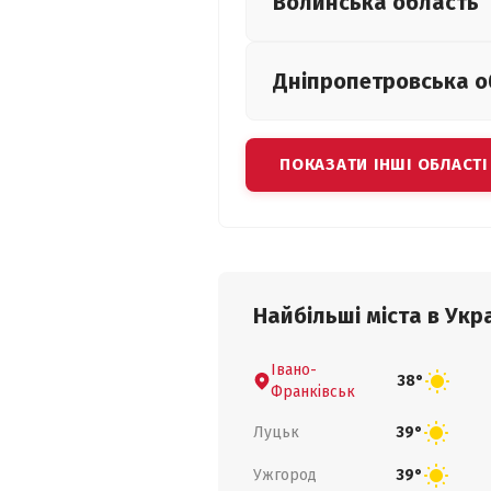
Волинська
область
Дніпропетровська
о
ПОКАЗАТИ ІНШІ ОБЛАСТІ
Найбільші міста в Укра
Івано-
38°
Франківськ
Луцьк
39°
Ужгород
39°