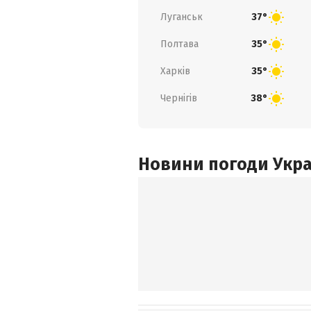
Луганськ
37°
Полтава
35°
Харків
35°
Чернігів
38°
Новини погоди Украї