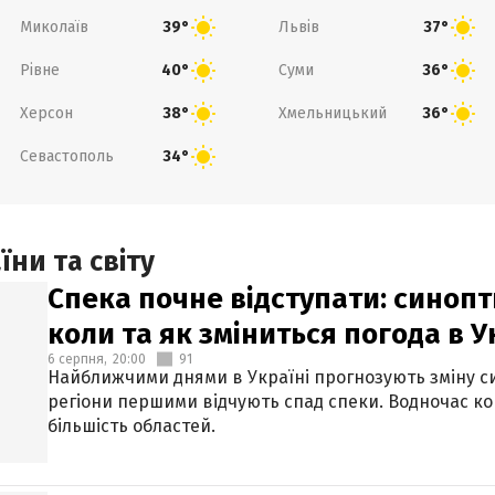
Миколаїв
Львів
39°
37°
Рівне
Суми
40°
36°
Херсон
Хмельницький
38°
36°
Севастополь
34°
ни та світу
Спека почне відступати: синопт
коли та як зміниться погода в У
6 серпня,
20:00
91
Найближчими днями в Україні прогнозують зміну син
регіони першими відчують спад спеки. Водночас к
більшість областей.