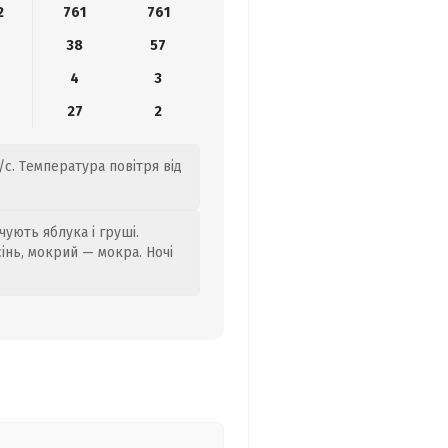
2
761
761
38
57
4
3
27
2
/с. Температура повітря від
ують яблука і груші.
сінь, мокрий — мокра. Ночі