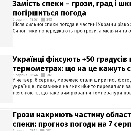
Замість спеки – грози, град і шк
погіршиться погода
6 серпня,
18:53
393
Після сильної спеки погода в частині України різко
Синоптики попереджають про грози, а місцями тако
Українці фіксують +50 градусів
термометрах: що на це кажуть 
6 серпня,
16:46
945
У четвер, 6 серпня, мережею стали ширитись фото
українців, показники на яких нібито перевалили за
пояснюють, що таке вимірювання температури пов
Грози накриють частину областе
спеки: прогноз погоди на 7 сер
6 серпня,
15:54
281