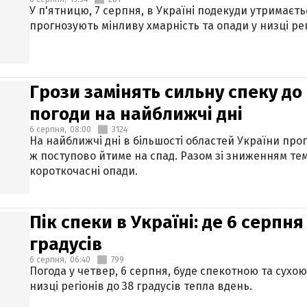
У п'ятницю, 7 серпня, в Україні подекуди утримаєт
прогнозують мінливу хмарність та опади у низці рег
Грози замінять сильну спеку до 
погоди на найближчі дні
6 серпня,
08:00
3124
На найближчі дні в більшості областей України про
ж поступово йтиме на спад. Разом зі зниженням те
короткочасні опади.
Пік спеки в Україні: де 6 серпня
градусів
6 серпня,
06:40
799
Погода у четвер, 6 серпня, буде спекотною та сухо
низці регіонів до 38 градусів тепла вдень.