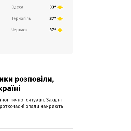
Одеса
33°
Тернопіль
37°
Черкаси
37°
ики розповіли,
країні
оптичної ситуації. Західні
ороткочасні опади накриють