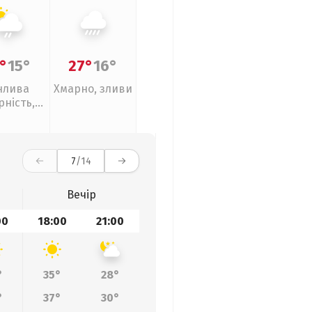
°
15°
27°
16°
нлива
Хмарно, зливи
рність,
кий дощ
7
/14
Вечір
00
18:00
21:00
°
35°
28°
°
37°
30°