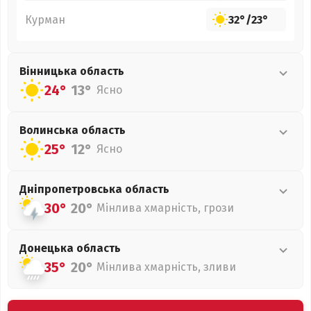
Курман
32°
/
23°
Вінницька
область
24°
13°
Ясно
Волинська
область
25°
12°
Ясно
Дніпропетровська
область
30°
20°
Мінлива хмарність, грози
Донецька
область
35°
20°
Мінлива хмарність, зливи