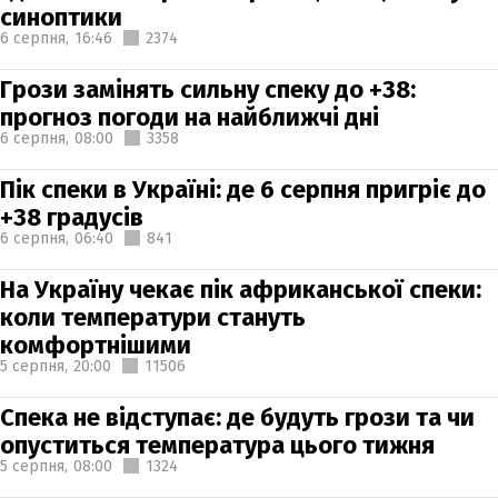
синоптики
6 серпня,
16:46
2374
Грози замінять сильну спеку до +38:
прогноз погоди на найближчі дні
6 серпня,
08:00
3358
Пік спеки в Україні: де 6 серпня пригріє до
+38 градусів
6 серпня,
06:40
841
На Україну чекає пік африканської спеки:
коли температури стануть
комфортнішими
5 серпня,
20:00
11506
Спека не відступає: де будуть грози та чи
опуститься температура цього тижня
5 серпня,
08:00
1324