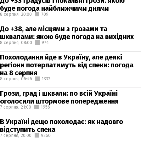
До +33 градусів і локальні грози: якою
буде погода найближчими днями
8 серпня,
20:00
709
До +38, але місцями з грозами та
шквалами: якою буде погода на вихідних
8 серпня,
08:00
974
Похолодання йде в Україну, але деякі
регіони потерпатимуть від спеки: погода
на 8 серпня
8 серпня,
06:46
1332
Грози, град і шквали: по всій Україні
оголосили штормове попередження
7 серпня,
21:00
1956
В Україні дещо похолодає: як надовго
відступить спека
7 серпня,
20:00
9260