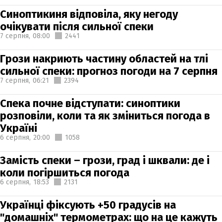
Синоптикиня відповіла, яку негоду
очікувати після сильної спеки
7 серпня,
08:00
2441
Грози накриють частину областей на тлі
сильної спеки: прогноз погоди на 7 серпня
7 серпня,
06:21
2394
Спека почне відступати: синоптики
розповіли, коли та як зміниться погода в
Україні
6 серпня,
20:00
1058
Замість спеки – грози, град і шквали: де і
коли погіршиться погода
6 серпня,
18:53
2131
Українці фіксують +50 градусів на
"домашніх" термометрах: що на це кажуть