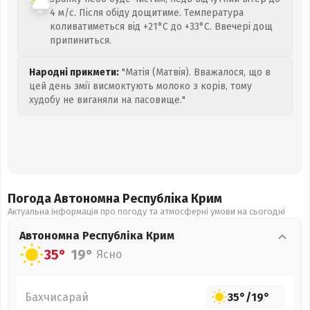
4 м/с. Після обіду дощитиме. Температура
коливатиметься від +21°C до +33°C. Ввечері дощ
припиниться.
Народні прикмети:
"Матія (Матвія). Вважалося, що в
цей день змії висмоктують молоко з корів, тому
худобу не виганяли на пасовище."
Погода Автономна Республіка Крим
Актуальна інформація про погоду та атмосферні умови на сьогодні
Автономна Республіка Крим
35°
19°
Ясно
Бахчисарай
35°
/
19°