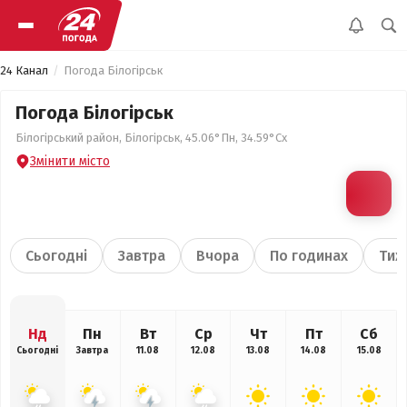
24 Канал
Погода Білогірськ
Погода Білогірськ
Білогірський район, Білогірськ, 45.06°Пн, 34.59°Сх
Змінити місто
Сьогодні
Завтра
Вчора
По годинах
Тиж
Нд
Пн
Вт
Ср
Чт
Пт
Сб
Сьогодні
Завтра
11.08
12.08
13.08
14.08
15.08