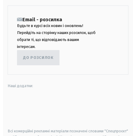
Email - розсилка
Будьте в курсі всіх новин і оновлень!
Перейдіть на сторінку наших розсилок, щоб
обрати ті, що відповідають вашим
інтересам.
ДО РОЗСИЛОК
Наші додатки:
android
apple
smart tv
samsung smart tv
Всі комерційні рекламні матеріали позначені словами "Спецпроєкт"