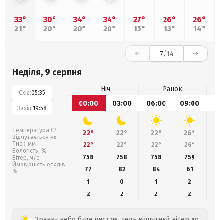
33°
30°
34°
34°
27°
26°
26°
21°
20°
20°
20°
15°
13°
14°
7
/14
Неділя, 9 серпня
Ніч
Ранок
Схід:
05:35
00:00
03:00
06:00
09:00
1
Захід:
19:58
Температура С°
22°
22°
22°
26°
Відчувається як
Тиск, мм
22°
22°
22°
26°
Вологість, %
758
758
758
759
Вітер, м/с
Ймовірність опадів,
77
82
84
61
%
1
0
1
2
2
2
2
2
Зранку небо буде чистим, ледь відчутний вітер до