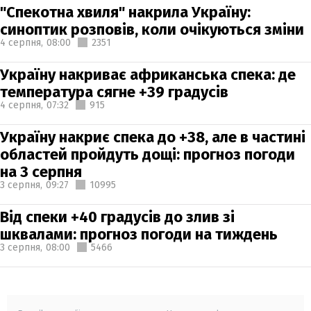
"Спекотна хвиля" накрила Україну:
синоптик розповів, коли очікуються зміни
4 серпня,
08:00
2351
Україну накриває африканська спека: де
температура сягне +39 градусів
4 серпня,
07:32
915
Україну накриє спека до +38, але в частині
областей пройдуть дощі: прогноз погоди
на 3 серпня
3 серпня,
09:27
10995
Від спеки +40 градусів до злив зі
шквалами: прогноз погоди на тиждень
3 серпня,
08:00
5466