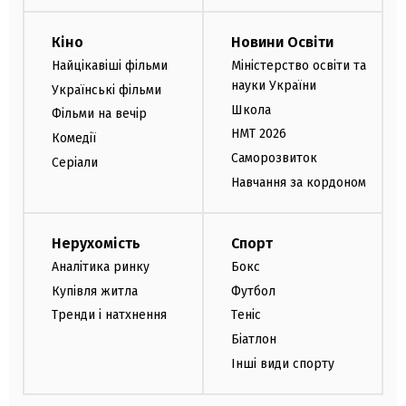
Кіно
Новини Освіти
Найцікавіші фільми
Міністерство освіти та
науки України
Українські фільми
Школа
Фільми на вечір
НМТ 2026
Комедії
Саморозвиток
Серіали
Навчання за кордоном
Нерухомість
Спорт
Аналітика ринку
Бокс
Купівля житла
Футбол
Тренди і натхнення
Теніс
Біатлон
Інші види спорту