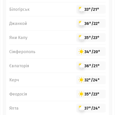
Білогірськ
33°
/
21°
Джанкой
36°
/
22°
Яни Капу
35°
/
23°
Сімферополь
34°
/
20°
Євпаторія
36°
/
21°
Керч
32°
/
24°
Феодосія
35°
/
23°
Ялта
37°
/
24°