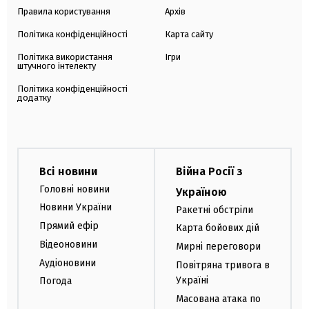
Правила користування
Архів
Політика конфіденційності
Карта сайту
Політика використання
Ігри
штучного інтелекту
Політика конфіденційності
додатку
Всі новини
Війна Росії з
Головні новини
Україною
Новини України
Ракетні обстріли
Прямий ефір
Карта бойових дій
Відеоновини
Мирні переговори
Аудіоновини
Повітряна тривога в
Україні
Погода
Масована атака по