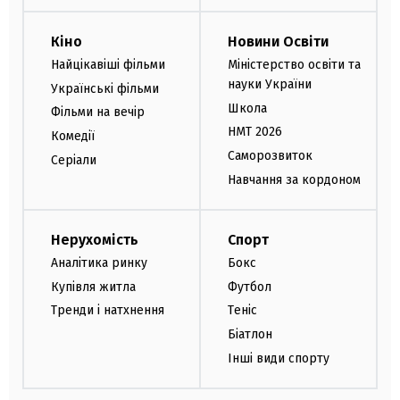
Кіно
Новини Освіти
Найцікавіші фільми
Міністерство освіти та
науки України
Українські фільми
Школа
Фільми на вечір
НМТ 2026
Комедії
Саморозвиток
Серіали
Навчання за кордоном
Нерухомість
Спорт
Аналітика ринку
Бокс
Купівля житла
Футбол
Тренди і натхнення
Теніс
Біатлон
Інші види спорту