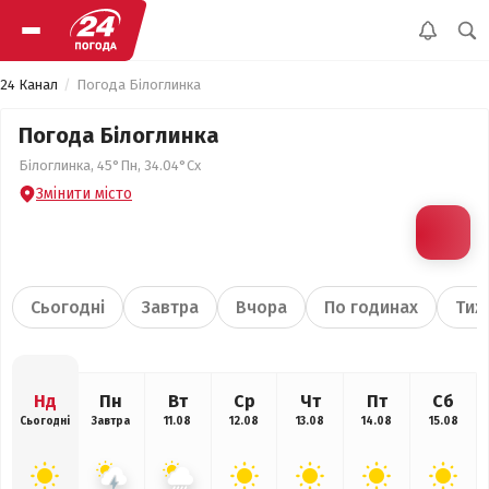
24 Канал
Погода Білоглинка
Погода Білоглинка
Білоглинка, 45°Пн, 34.04°Сх
Змінити місто
Сьогодні
Завтра
Вчора
По годинах
Тиж
Нд
Пн
Вт
Ср
Чт
Пт
Сб
Сьогодні
Завтра
11.08
12.08
13.08
14.08
15.08