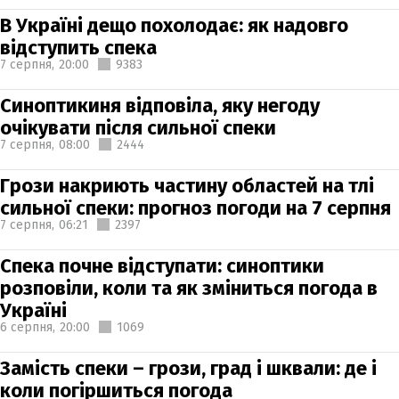
В Україні дещо похолодає: як надовго
відступить спека
7 серпня,
20:00
9383
Синоптикиня відповіла, яку негоду
очікувати після сильної спеки
7 серпня,
08:00
2444
Грози накриють частину областей на тлі
сильної спеки: прогноз погоди на 7 серпня
7 серпня,
06:21
2397
Спека почне відступати: синоптики
розповіли, коли та як зміниться погода в
Україні
6 серпня,
20:00
1069
Замість спеки – грози, град і шквали: де і
коли погіршиться погода