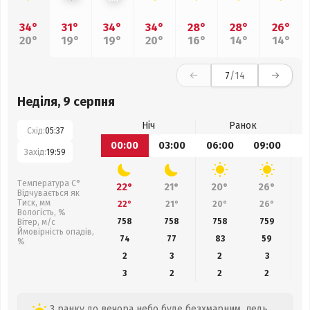
34°
31°
34°
34°
28°
28°
26°
20°
19°
19°
20°
16°
14°
14°
7
/14
Неділя, 9 серпня
Ніч
Ранок
Схід:
05:37
00:00
03:00
06:00
09:00
1
Захід:
19:59
Температура С°
22°
21°
20°
26°
Відчувається як
Тиск, мм
22°
21°
20°
26°
Вологість, %
758
758
758
759
Вітер, м/с
Ймовірність опадів,
74
77
83
59
%
2
3
2
3
3
2
2
2
З ранку до вечора небо буде безхмарним, ледь