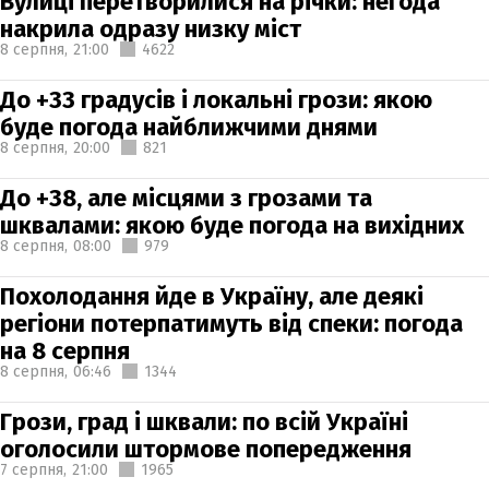
Вулиці перетворилися на річки: негода
накрила одразу низку міст
8 серпня,
21:00
4622
До +33 градусів і локальні грози: якою
буде погода найближчими днями
8 серпня,
20:00
821
До +38, але місцями з грозами та
шквалами: якою буде погода на вихідних
8 серпня,
08:00
979
Похолодання йде в Україну, але деякі
регіони потерпатимуть від спеки: погода
на 8 серпня
8 серпня,
06:46
1344
Грози, град і шквали: по всій Україні
оголосили штормове попередження
7 серпня,
21:00
1965