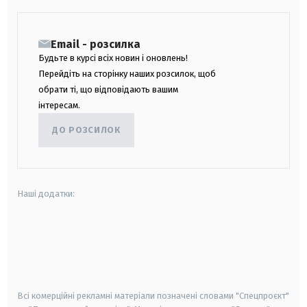
Email - розсилка
Будьте в курсі всіх новин і оновлень!
Перейдіть на сторінку наших розсилок, щоб
обрати ті, що відповідають вашим
інтересам.
ДО РОЗСИЛОК
Наші додатки:
android
apple
smart tv
samsung smart tv
Всі комерційні рекламні матеріали позначені словами "Спецпроєкт"