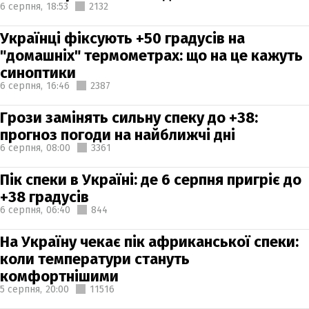
6 серпня,
18:53
2132
Українці фіксують +50 градусів на
"домашніх" термометрах: що на це кажуть
синоптики
6 серпня,
16:46
2387
Грози замінять сильну спеку до +38:
прогноз погоди на найближчі дні
6 серпня,
08:00
3361
Пік спеки в Україні: де 6 серпня пригріє до
+38 градусів
6 серпня,
06:40
844
На Україну чекає пік африканської спеки:
коли температури стануть
комфортнішими
5 серпня,
20:00
11516