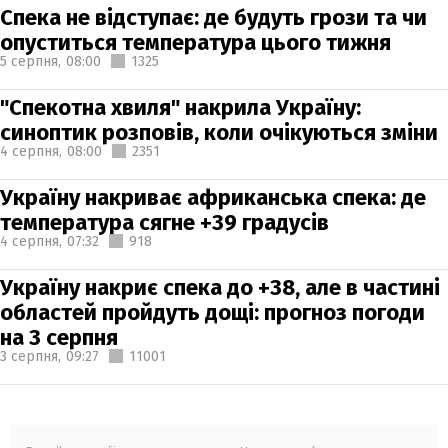
Спека не відступає: де будуть грози та чи
опуститься температура цього тижня
5 серпня,
08:00
1325
"Спекотна хвиля" накрила Україну:
синоптик розповів, коли очікуються зміни
4 серпня,
08:00
2351
Україну накриває африканська спека: де
температура сягне +39 градусів
4 серпня,
07:32
918
Україну накриє спека до +38, але в частині
областей пройдуть дощі: прогноз погоди
на 3 серпня
3 серпня,
09:27
11001