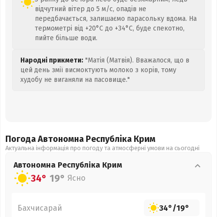
відчутний вітер до 5 м/с, опадів не
передбачається, залишаємо парасольку вдома. На
термометрі від +20°C до +34°C, буде спекотно,
пийте більше води.
Народні прикмети:
"Матія (Матвія). Вважалося, що в
цей день змії висмоктують молоко з корів, тому
худобу не виганяли на пасовище."
Погода Автономна Республіка Крим
Актуальна інформація про погоду та атмосферні умови на сьогодні
Автономна Республіка Крим
34°
19°
Ясно
Бахчисарай
34°
/
19°