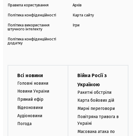
Правила користування
Архів
Політика конфіденційності
Карта сайту
Політика використання
Ігри
штучного інтелекту
Політика конфіденційності
додатку
Всі новини
Війна Росії з
Головні новини
Україною
Новини України
Ракетні обстріли
Прямий ефір
Карта бойових дій
Відеоновини
Мирні переговори
Аудіоновини
Повітряна тривога в
Україні
Погода
Масована атака по