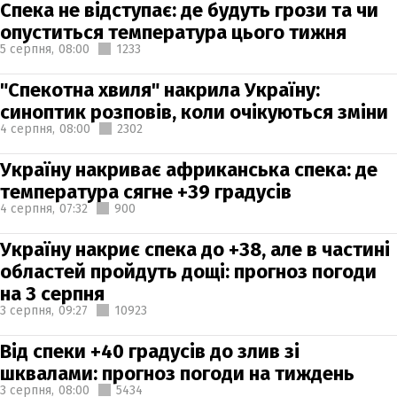
Спека не відступає: де будуть грози та чи
опуститься температура цього тижня
5 серпня,
08:00
1233
"Спекотна хвиля" накрила Україну:
синоптик розповів, коли очікуються зміни
4 серпня,
08:00
2302
Україну накриває африканська спека: де
температура сягне +39 градусів
4 серпня,
07:32
900
Україну накриє спека до +38, але в частині
областей пройдуть дощі: прогноз погоди
на 3 серпня
3 серпня,
09:27
10923
Від спеки +40 градусів до злив зі
шквалами: прогноз погоди на тиждень
3 серпня,
08:00
5434