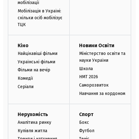
мобілізації
Мобілізація в Україні:
скільки осіб мобілізує
ТЦК
Кіно
Новини Освіти
Найцікавіші фільми
Міністерство освіти та
науки України
Українські фільми
Школа
Фільми на вечір
НМТ 2026
Комедії
Саморозвиток
Серіали
Навчання за кордоном
Нерухомість
Спорт
Аналітика ринку
Бокс
Купівля житла
Футбол
Тренди і натхнення
Теніс