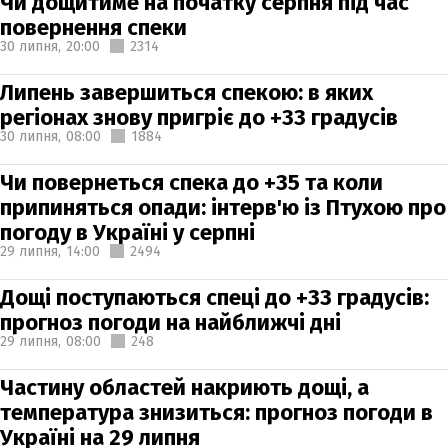
Чи дощитиме на початку серпня під час
повернення спеки
30 липня,
20:00
2314
Липень завершиться спекою: в яких
регіонах знову пригріє до +33 градусів
30 липня,
08:00
1884
Чи повернеться спека до +35 та коли
припиняться опади: інтерв'ю із Птухою про
погоду в Україні у серпні
29 липня,
14:00
2494
Дощі поступаються спеці до +33 градусів:
прогноз погоди на найближчі дні
29 липня,
08:00
248
Частину областей накриють дощі, а
температура знизиться: прогноз погоди в
Україні на 29 липня