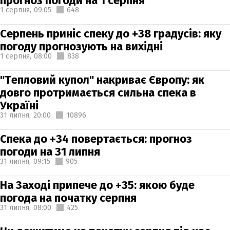
прогноз погоди на 1 серпня
1 серпня,
09:05
648
Серпень приніс спеку до +38 градусів: яку
погоду прогнозують на вихідні
1 серпня,
08:00
838
"Тепловий купол" накриває Європу: як
довго протримається сильна спека в
Україні
31 липня,
20:00
10896
Спека до +34 повертається: прогноз
погоди на 31 липня
31 липня,
09:15
905
На Заході припече до +35: якою буде
погода на початку серпня
31 липня,
08:00
425