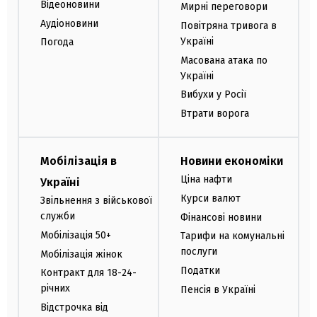
Відеоновини
Мирні переговори
Аудіоновини
Повітряна тривога в
Україні
Погода
Масована атака по
Україні
Вибухи у Росії
Втрати ворога
Мобілізація в
Новини економіки
Ціна нафти
Україні
Курси валют
Звільнення з військової
служби
Фінансові новини
Мобілізація 50+
Тарифи на комунальні
послуги
Мобілізація жінок
Податки
Контракт для 18-24-
річних
Пенсія в Україні
Відстрочка від