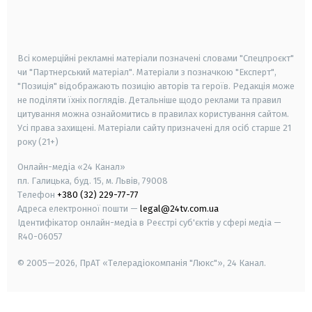
smart tv
samsung smart tv
Всі комерційні рекламні матеріали позначені словами "Спецпроєкт"
чи "Партнерський матеріал". Матеріали з позначкою "Експерт",
"Позиція" відображають позицію авторів та героїв. Редакція може
не поділяти їхніх поглядів. Детальніше щодо реклами та правил
цитування можна ознайомитись в правилах користування сайтом.
Усі права захищені.
Матеріали сайту призначені для осіб старше
21
року (21+)
Онлайн-медіа «24 Канал»
пл. Галицька, буд. 15, м. Львів, 79008
Телефон
+380 (32) 229-77-77
Адреса електронної пошти —
legal@24tv.com.ua
Ідентифікатор онлайн-медіа в Реєстрі суб'єктів у сфері медіа —
R40-06057
© 2005—2026,
ПрАТ «Телерадіокомпанія "Люкс"», 24 Канал.