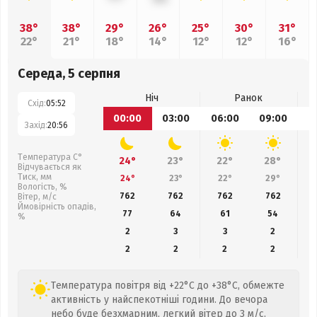
38°
38°
29°
26°
25°
30°
31°
22°
21°
18°
14°
12°
12°
16°
Середа, 5 серпня
Ніч
Ранок
Схід:
05:52
00:00
03:00
06:00
09:00
1
Захід:
20:56
Температура С°
24°
23°
22°
28°
Відчувається як
Тиск, мм
24°
23°
22°
29°
Вологість, %
762
762
762
762
Вітер, м/с
Ймовірність опадів,
77
64
61
54
%
2
3
3
2
2
2
2
2
Температура повітря від +22°C до +38°C, обмежте
активність у найспекотніші години. До вечора
небо буде безхмарним, легкий вітер до 3 м/с.