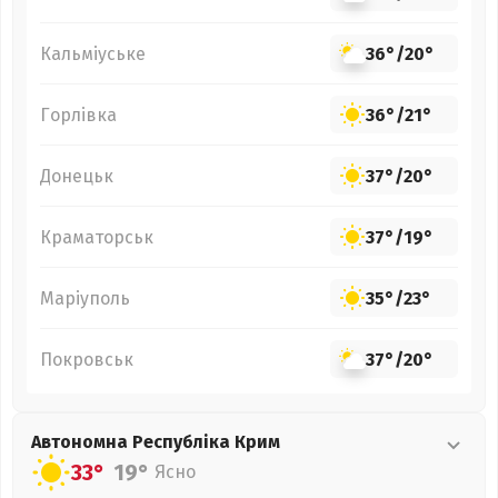
Кальміуське
36°
/
20°
Горлівка
36°
/
21°
Донецьк
37°
/
20°
Краматорськ
37°
/
19°
Маріуполь
35°
/
23°
Покровськ
37°
/
20°
Автономна Республіка Крим
33°
19°
Ясно