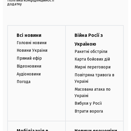
Політика конфіденційності
додатку
Всі новини
Війна Росії з
Головні новини
Україною
Новини України
Ракетні обстріли
Прямий ефір
Карта бойових дій
Відеоновини
Мирні переговори
Аудіоновини
Повітряна тривога в
Україні
Погода
Масована атака по
Україні
Вибухи у Росії
Втрати ворога
Мобілізація в
Новини економіки