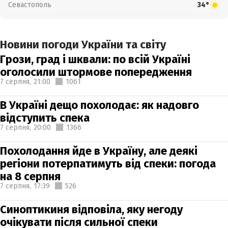
Севастополь
34°
Новини погоди України та світу
Грози, град і шквали: по всій Україні
оголосили штормове попередження
7 серпня,
21:00
1061
В Україні дещо похолодає: як надовго
відступить спека
7 серпня,
20:00
1366
Похолодання йде в Україну, але деякі
регіони потерпатимуть від спеки: погода
на 8 серпня
7 серпня,
17:39
526
Синоптикиня відповіла, яку негоду
очікувати після сильної спеки