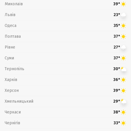
Миколаїв
39°
Львів
23°
Одеса
35°
Полтава
37°
Рівне
27°
Суми
37°
Тернопіль
30°
Харків
36°
Херсон
39°
Хмельницький
29°
Черкаси
38°
Чернігів
33°