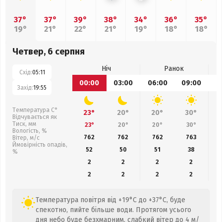
37°
37°
39°
38°
34°
36°
35°
19°
21°
22°
21°
19°
18°
18°
Четвер, 6 серпня
Ніч
Ранок
Схід:
05:11
00:00
03:00
06:00
09:00
1
Захід:
19:55
Температура С°
23°
20°
20°
30°
Відчувається як
Тиск, мм
23°
20°
20°
30°
Вологість, %
762
762
762
763
Вітер, м/с
Ймовірність опадів,
52
50
51
38
%
2
2
2
2
2
2
2
2
Температура повітря від +19°C до +37°C, буде
спекотно, пийте більше води. Протягом усього
дня небо буде безхмарним, слабкий вітер до 4 м/