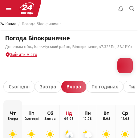
24 Канал
Погода Білокриничне
Погода Білокриничне
Донецька обл., Кальміуський район, Білокриничне, 47.32°Пн, 38.11°Сх
Змінити місто
Сьогодні
Завтра
Вчора
По годинах
Тиж
Чт
Пт
Сб
Нд
Пн
Вт
Ср
Вчора
Сьогодні
Завтра
09.08
10.08
11.08
12.08