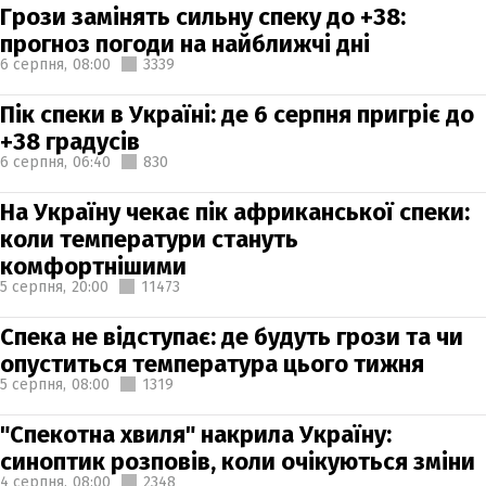
Грози замінять сильну спеку до +38:
прогноз погоди на найближчі дні
6 серпня,
08:00
3339
Пік спеки в Україні: де 6 серпня пригріє до
+38 градусів
6 серпня,
06:40
830
На Україну чекає пік африканської спеки:
коли температури стануть
комфортнішими
5 серпня,
20:00
11473
Спека не відступає: де будуть грози та чи
опуститься температура цього тижня
5 серпня,
08:00
1319
"Спекотна хвиля" накрила Україну:
синоптик розповів, коли очікуються зміни
4 серпня,
08:00
2348