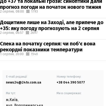
До +37 та локальні грози: синоптики дали
прогноз погоди на початок нового тижня
2 серпня,
08:00
1793
Дощитиме лише на Заході, але припече до
+35: яку погоду прогнозують на 2 серпня
2 серпня,
06:57
2697
Спека на початку серпня: чи поб'є вона
рекордні показники температури
1 серпня,
20:00
1540
E-mail редакції
Номер телефону:
news24@24tv.com.ua
+38 044 390 5077
Ми тут:
Ми в соцмережах:
м.Київ
,
вул. Володимирська