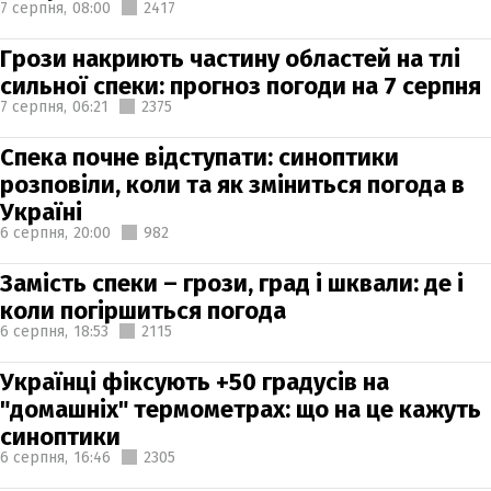
7 серпня,
08:00
2417
Грози накриють частину областей на тлі
сильної спеки: прогноз погоди на 7 серпня
7 серпня,
06:21
2375
Спека почне відступати: синоптики
розповіли, коли та як зміниться погода в
Україні
6 серпня,
20:00
982
Замість спеки – грози, град і шквали: де і
коли погіршиться погода
6 серпня,
18:53
2115
Українці фіксують +50 градусів на
"домашніх" термометрах: що на це кажуть
синоптики
6 серпня,
16:46
2305