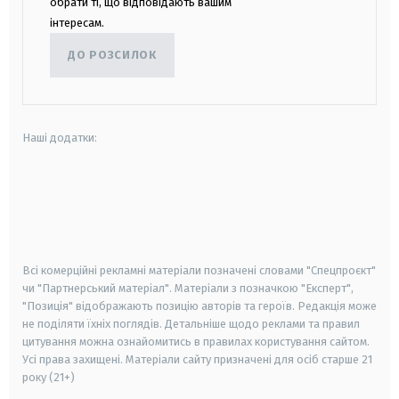
обрати ті, що відповідають вашим
інтересам.
ДО РОЗСИЛОК
Наші додатки:
android
apple
smart tv
samsung smart tv
Всі комерційні рекламні матеріали позначені словами "Спецпроєкт"
чи "Партнерський матеріал". Матеріали з позначкою "Експерт",
"Позиція" відображають позицію авторів та героїв. Редакція може
не поділяти їхніх поглядів. Детальніше щодо реклами та правил
цитування можна ознайомитись в правилах користування сайтом.
Усі права захищені.
Матеріали сайту призначені для осіб старше
21
року (21+)