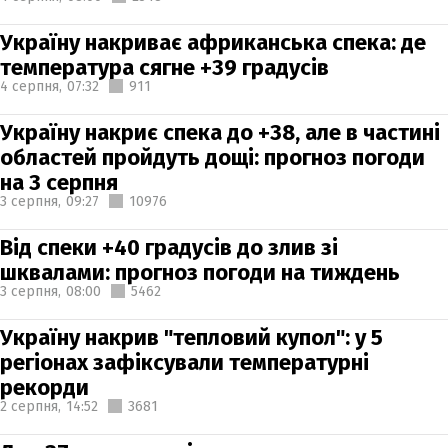
Україну накриває африканська спека: де
температура сягне +39 градусів
4 серпня,
07:32
911
Україну накриє спека до +38, але в частині
областей пройдуть дощі: прогноз погоди
на 3 серпня
3 серпня,
09:27
10976
Від спеки +40 градусів до злив зі
шквалами: прогноз погоди на тиждень
3 серпня,
08:00
5462
Україну накрив "тепловий купол": у 5
регіонах зафіксували температурні
рекорди
2 серпня,
14:52
3681