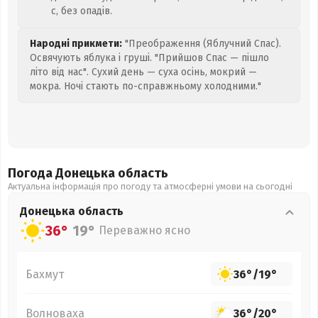
с, без опадів.
Народні прикмети:
"Преображення (Яблучний Спас).
Освячують яблука і груші. "Прийшов Спас — пішло
літо від нас". Сухий день — суха осінь, мокрий —
мокра. Ночі стають по-справжньому холодними."
Погода Донецька
область
Актуальна інформація про погоду та атмосферні умови на сьогодні
Донецька
область
36°
19°
Переважно ясно
Бахмут
36°
/
19°
Волноваха
36°
/
20°