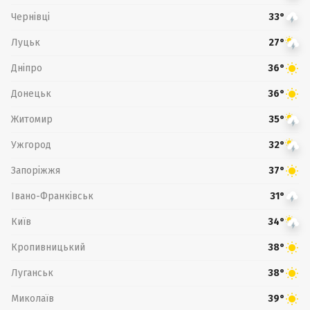
Чернівці
33°
Луцьк
27°
Дніпро
36°
Донецьк
36°
Житомир
35°
Ужгород
32°
Запоріжжя
37°
Івано-Франківськ
31°
Київ
34°
Кропивницький
38°
Луганськ
38°
Миколаїв
39°