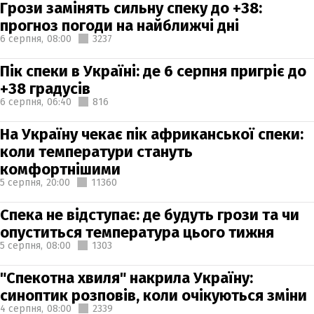
Грози замінять сильну спеку до +38:
прогноз погоди на найближчі дні
6 серпня,
08:00
3237
Пік спеки в Україні: де 6 серпня пригріє до
+38 градусів
6 серпня,
06:40
816
На Україну чекає пік африканської спеки:
коли температури стануть
комфортнішими
5 серпня,
20:00
11360
Спека не відступає: де будуть грози та чи
опуститься температура цього тижня
5 серпня,
08:00
1303
"Спекотна хвиля" накрила Україну:
синоптик розповів, коли очікуються зміни
4 серпня,
08:00
2339