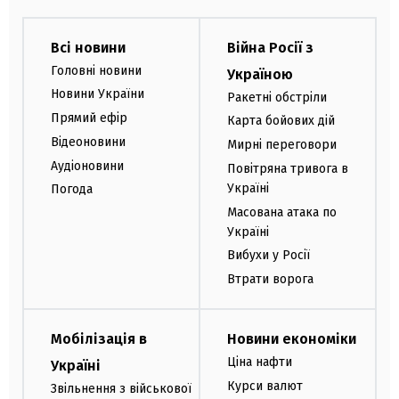
Всі новини
Війна Росії з
Головні новини
Україною
Новини України
Ракетні обстріли
Прямий ефір
Карта бойових дій
Відеоновини
Мирні переговори
Аудіоновини
Повітряна тривога в
Україні
Погода
Масована атака по
Україні
Вибухи у Росії
Втрати ворога
Мобілізація в
Новини економіки
Ціна нафти
Україні
Курси валют
Звільнення з військової