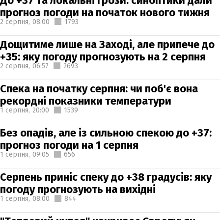
До +37 та локальні грози: синоптики дали
прогноз погоди на початок нового тижня
2 серпня,
08:00
1793
Дощитиме лише на Заході, але припече до
+35: яку погоду прогнозують на 2 серпня
2 серпня,
06:57
2693
Спека на початку серпня: чи поб'є вона
рекордні показники температури
1 серпня,
20:00
1539
Без опадів, але із сильною спекою до +37:
прогноз погоди на 1 серпня
1 серпня,
09:05
656
Серпень приніс спеку до +38 градусів: яку
погоду прогнозують на вихідні
1 серпня,
08:00
844