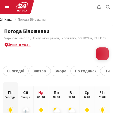
24 Канал
Погода Білошапки
Погода Білошапки
Чернігівська обл., Прилуцький район, Білошапки, 50.38°Пн, 32.21°Сх
Змінити місто
Сьогодні
Завтра
Вчора
По годинах
Тиж
Пт
Сб
Нд
Пн
Вт
Ср
Чт
Сьогодні
Завтра
09.08
10.08
11.08
12.08
13.08