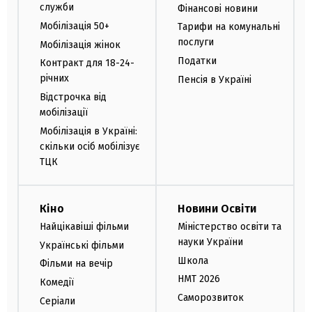
служби
Фінансові новини
Мобілізація 50+
Тарифи на комунальні
послуги
Мобілізація жінок
Податки
Контракт для 18-24-
річних
Пенсія в Україні
Відстрочка від
мобілізації
Мобілізація в Україні:
скільки осіб мобілізує
ТЦК
Кіно
Новини Освіти
Найцікавіші фільми
Міністерство освіти та
науки України
Українські фільми
Школа
Фільми на вечір
НМТ 2026
Комедії
Саморозвиток
Серіали