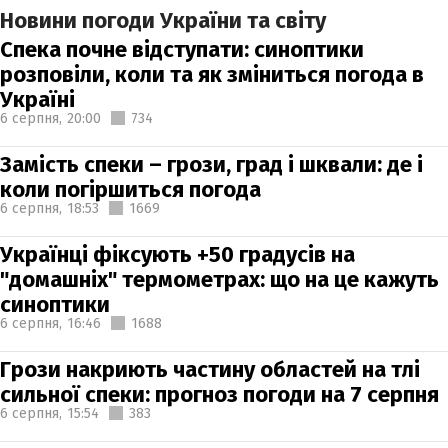
Новини погоди України та світу
Спека почне відступати: синоптики
розповіли, коли та як зміниться погода в
Україні
6 серпня,
20:00
734
Замість спеки – грози, град і шквали: де і
коли погіршиться погода
6 серпня,
18:53
1669
Українці фіксують +50 градусів на
"домашніх" термометрах: що на це кажуть
синоптики
6 серпня,
16:46
1688
Грози накриють частину областей на тлі
сильної спеки: прогноз погоди на 7 серпня
6 серпня,
15:54
383