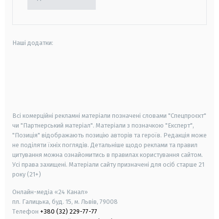
Наші додатки:
android
apple
smart tv
samsung smart tv
Всі комерційні рекламні матеріали позначені словами "Спецпроєкт"
чи "Партнерський матеріал". Матеріали з позначкою "Експерт",
"Позиція" відображають позицію авторів та героїв. Редакція може
не поділяти їхніх поглядів. Детальніше щодо реклами та правил
цитування можна ознайомитись в правилах користування сайтом.
Усі права захищені.
Матеріали сайту призначені для осіб старше
21
року (21+)
Онлайн-медіа «24 Канал»
пл. Галицька, буд. 15, м. Львів, 79008
Телефон
+380 (32) 229-77-77