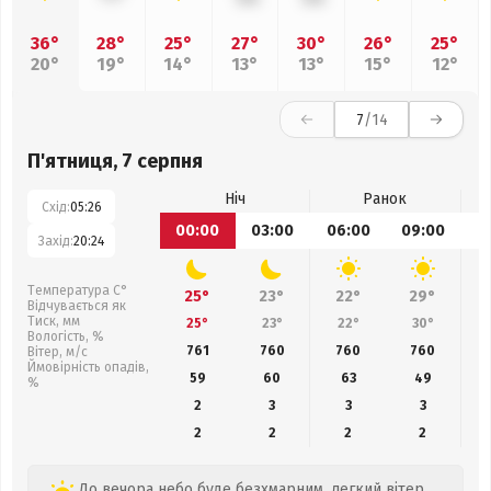
36°
28°
25°
27°
30°
26°
25°
20°
19°
14°
13°
13°
15°
12°
7
/14
П'ятниця, 7 серпня
Ніч
Ранок
Схід:
05:26
00:00
03:00
06:00
09:00
1
Захід:
20:24
Температура С°
25°
23°
22°
29°
Відчувається як
Тиск, мм
25°
23°
22°
30°
Вологість, %
761
760
760
760
Вітер, м/с
Ймовірність опадів,
59
60
63
49
%
2
3
3
3
2
2
2
2
До вечора небо буде безхмарним, легкий вітер