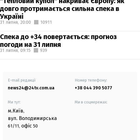
"Тепловий купол" накриває Європу: як
довго протримається сильна спека в
Україні
31 липня,
20:00
10911
Спека до +34 повертається: прогноз
погоди на 31 липня
31 липня,
09:15
939
E-mail редакції
Номер телефону:
news24@24tv.com.ua
+38 044 390 5077
Ми тут:
Ми в соцмережах:
м.Київ
,
вул. Володимирська
офіс
61/11,
50