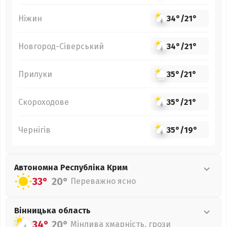
Ніжин
34°
/
21°
Новгород-Сіверський
34°
/
21°
Прилуки
35°
/
21°
Скороходове
35°
/
21°
Чернігів
35°
/
19°
Автономна Республіка Крим
33°
20°
Переважно ясно
Вінницька
область
34°
20°
Мінлива хмарність, грози