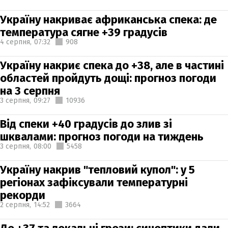
Україну накриває африканська спека: де
температура сягне +39 градусів
4 серпня,
07:32
908
Україну накриє спека до +38, але в частині
областей пройдуть дощі: прогноз погоди
на 3 серпня
3 серпня,
09:27
10936
Від спеки +40 градусів до злив зі
шквалами: прогноз погоди на тиждень
3 серпня,
08:00
5458
Україну накрив "тепловий купол": у 5
регіонах зафіксували температурні
рекорди
2 серпня,
14:52
3664