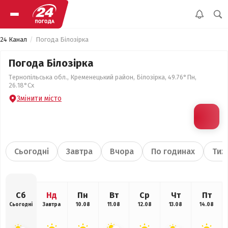
24 Канал
Погода Білозірка
Погода Білозірка
Тернопільська обл., Кременецький район, Білозірка, 49.76°Пн,
26.18°Сх
Змінити місто
Сьогодні
Завтра
Вчора
По годинах
Тиж
Сб
Нд
Пн
Вт
Ср
Чт
Пт
Сьогодні
Завтра
10.08
11.08
12.08
13.08
14.08