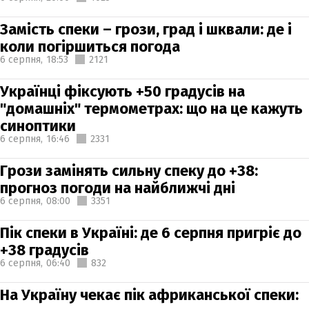
Замість спеки – грози, град і шквали: де і
коли погіршиться погода
6 серпня,
18:53
2121
Українці фіксують +50 градусів на
"домашніх" термометрах: що на це кажуть
синоптики
6 серпня,
16:46
2331
Грози замінять сильну спеку до +38:
прогноз погоди на найближчі дні
6 серпня,
08:00
3351
Пік спеки в Україні: де 6 серпня пригріє до
+38 градусів
6 серпня,
06:40
832
На Україну чекає пік африканської спеки: