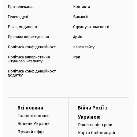
Про телеканал
Контакти
Телеведучі
Вакансії
Рекламодавцям
Структура власності
Правила користування
Архів
Політика конфіденційності
Карта сайту
Політика використання
Ігри
штучного інтелекту
Політика конфіденційності
додатку
Всі новини
Війна Росії з
Головні новини
Україною
Новини України
Ракетні обстріли
Прямий ефір
Карта бойових дій