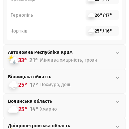
Тернопіль
26°
/
17°
Чортків
25°
/
16°
Автономна Республіка Крим
33°
21°
Мінлива хмарність, грози
Вінницька
область
25°
17°
Похмуро, дощ
Волинська
область
25°
14°
Хмарно
Дніпропетровська
область