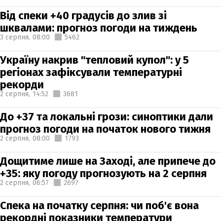
Від спеки +40 градусів до злив зі
шквалами: прогноз погоди на тиждень
3 серпня,
08:00
5462
Україну накрив "тепловий купол": у 5
регіонах зафіксували температурні
рекорди
2 серпня,
14:52
3681
До +37 та локальні грози: синоптики дали
прогноз погоди на початок нового тижня
2 серпня,
08:00
1793
Дощитиме лише на Заході, але припече до
+35: яку погоду прогнозують на 2 серпня
2 серпня,
06:57
2697
Спека на початку серпня: чи поб'є вона
рекордні показники температури