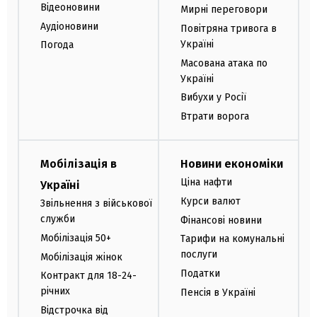
Відеоновини
Мирні переговори
Аудіоновини
Повітряна тривога в
Україні
Погода
Масована атака по
Україні
Вибухи у Росії
Втрати ворога
Мобілізація в
Новини економіки
Ціна нафти
Україні
Курси валют
Звільнення з військової
служби
Фінансові новини
Мобілізація 50+
Тарифи на комунальні
послуги
Мобілізація жінок
Податки
Контракт для 18-24-
річних
Пенсія в Україні
Відстрочка від