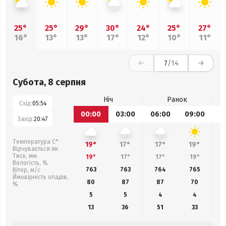
25°
25°
29°
30°
24°
25°
27°
16°
13°
13°
17°
12°
10°
11°
7
/14
Субота, 8 серпня
Ніч
Ранок
Схід:
05:54
00:00
03:00
06:00
09:00
1
Захід:
20:47
Температура С°
19°
17°
17°
19°
Відчувається як
Тиск, мм
19°
17°
17°
19°
Вологість, %
763
763
764
765
Вітер, м/с
Ймовірність опадів,
80
87
87
70
%
5
5
4
4
13
36
51
33