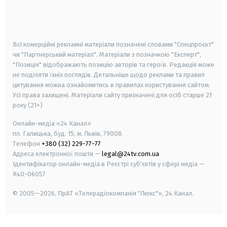
android
apple
smart tv
samsung smart tv
Всі комерційні рекламні матеріали позначені словами "Спецпроєкт"
чи "Партнерський матеріал". Матеріали з позначкою "Експерт",
"Позиція" відображають позицію авторів та героїв. Редакція може
не поділяти їхніх поглядів. Детальніше щодо реклами та правил
цитування можна ознайомитись в правилах користування сайтом.
Усі права захищені.
Матеріали сайту призначені для осіб старше
21
року (21+)
Онлайн-медіа «24 Канал»
пл. Галицька, буд. 15, м. Львів, 79008
Телефон
+380 (32) 229-77-77
Адреса електронної пошти —
legal@24tv.com.ua
Ідентифікатор онлайн-медіа в Реєстрі суб'єктів у сфері медіа —
R40-06057
© 2005—2026,
ПрАТ «Телерадіокомпанія "Люкс"», 24 Канал.