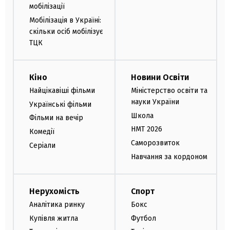
мобілізації
Мобілізація в Україні:
скільки осіб мобілізує
ТЦК
Кіно
Новини Освіти
Найцікавіші фільми
Міністерство освіти та
науки України
Українські фільми
Школа
Фільми на вечір
НМТ 2026
Комедії
Саморозвиток
Серіали
Навчання за кордоном
Нерухомість
Спорт
Аналітика ринку
Бокс
Купівля житла
Футбол