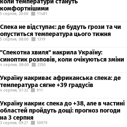
коли температури стануть
комфортнішими
5 серпня,
20:00
11481
Спека не відступає: де будуть грози та чи
опуститься температура цього тижня
5 серпня,
08:00
1319
"Спекотна хвиля" накрила Україну:
синоптик розповів, коли очікуються зміни
4 серпня,
08:00
2350
Україну накриває африканська спека: де
температура сягне +39 градусів
4 серпня,
07:32
911
Україну накриє спека до +38, але в частині
областей пройдуть дощі: прогноз погоди
на 3 серпня
3 серпня,
09:27
10979