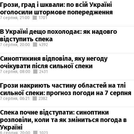
Грози, град і шквали: по всій Україні
оголосили штормове попередження
7 серпня,
21:00
1701
В Україні дещо похолодає: як надовго
відступить спека
7 серпня,
20:00
4392
Синоптикиня відповіла, яку негоду
очікувати після сильної спеки
7 серпня,
08:00
2431
Грози накриють частину областей на тлі
сильної спеки: прогноз погоди на 7 серпня
7 серпня,
06:21
2382
Спека почне відступати: синоптики
розповіли, коли та як зміниться погода в
Україні
6 серпня,
20:00
1023