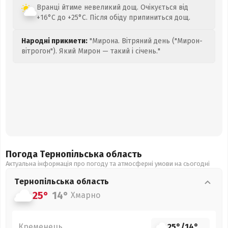
Вранці йтиме невеликий дощ. Очікується від
+16°C до +25°C. Після обіду припиниться дощ.
Народні прикмети:
"Мирона. Вітряний день ("Мирон-
вітрогон"). Який Мирон — такий і січень."
Погода Тернопільська
область
Актуальна інформація про погоду та атмосферні умови на сьогодні
Тернопільська
область
25°
14°
Хмарно
Кременець
25°
/
14°