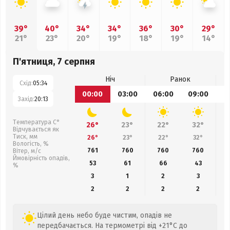
39°
40°
34°
34°
36°
30°
29°
21°
23°
20°
19°
18°
19°
14°
П'ятниця, 7 серпня
Ніч
Ранок
Схід:
05:34
00:00
03:00
06:00
09:00
1
Захід:
20:13
Температура С°
26°
23°
22°
32°
Відчувається як
Тиск, мм
26°
23°
22°
32°
Вологість, %
761
760
760
760
Вітер, м/с
Ймовірність опадів,
53
61
66
43
%
3
1
2
3
2
2
2
2
Цілий день небо буде чистим, опадів не
передбачається. На термометрі від +21°C до