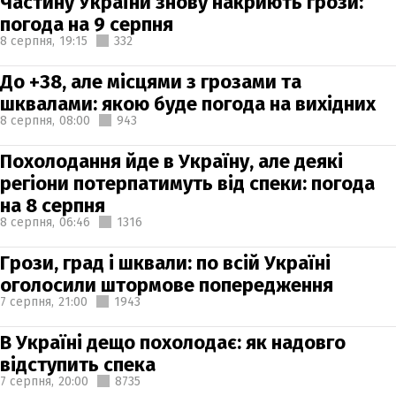
Частину України знову накриють грози:
погода на 9 серпня
8 серпня,
19:15
332
До +38, але місцями з грозами та
шквалами: якою буде погода на вихідних
8 серпня,
08:00
943
Похолодання йде в Україну, але деякі
регіони потерпатимуть від спеки: погода
на 8 серпня
8 серпня,
06:46
1316
Грози, град і шквали: по всій Україні
оголосили штормове попередження
7 серпня,
21:00
1943
В Україні дещо похолодає: як надовго
відступить спека
7 серпня,
20:00
8735