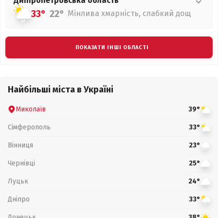
Дніпропетровська
область
33°
22°
Мінлива хмарність, слабкий дощ
ПОКАЗАТИ ІНШІ ОБЛАСТІ
Найбільші міста в Україні
Миколаїв
39°
Сімферополь
33°
Вінниця
23°
Чернівці
25°
Луцьк
24°
Дніпро
33°
Донецьк
38°