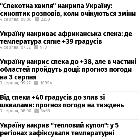
"Спекотна хвиля" накрила Україну:
синоптик розповів, коли очікуються зміни
4 серпня,
08:00
2350
Україну накриває африканська спека: де
температура сягне +39 градусів
4 серпня,
07:32
913
Україну накриє спека до +38, але в частині
областей пройдуть дощі: прогноз погоди
на 3 серпня
3 серпня,
09:27
10994
Від спеки +40 градусів до злив зі
шквалами: прогноз погоди на тиждень
3 серпня,
08:00
5465
Україну накрив "тепловий купол": у 5
регіонах зафіксували температурні