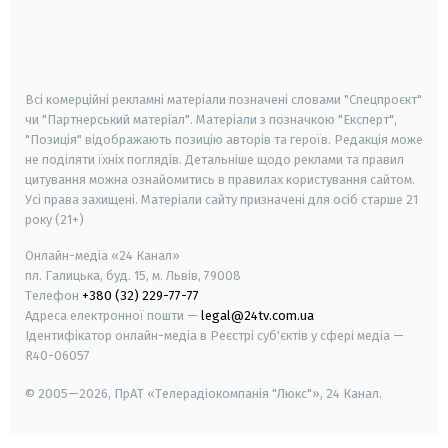
android
apple
smart tv
samsung smart tv
Всі комерційні рекламні матеріали позначені словами "Спецпроєкт"
чи "Партнерський матеріал". Матеріали з позначкою "Експерт",
"Позиція" відображають позицію авторів та героїв. Редакція може
не поділяти їхніх поглядів. Детальніше щодо реклами та правил
цитування можна ознайомитись в правилах користування сайтом.
Усі права захищені.
Матеріали сайту призначені для осіб старше
21
року (21+)
Онлайн-медіа «24 Канал»
пл. Галицька, буд. 15, м. Львів, 79008
Телефон
+380 (32) 229-77-77
Адреса електронної пошти —
legal@24tv.com.ua
Ідентифікатор онлайн-медіа в Реєстрі суб'єктів у сфері медіа —
R40-06057
© 2005—2026,
ПрАТ «Телерадіокомпанія "Люкс"», 24 Канал.