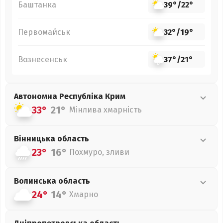
Баштанка
39°
/
22°
Первомайськ
32°
/
19°
Вознесенськ
37°
/
21°
Автономна Республіка Крим
33°
21°
Мінлива хмарність
Вінницька
область
23°
16°
Похмуро, зливи
Волинська
область
24°
14°
Хмарно