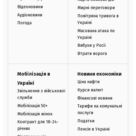
Відеоновини
Мирні переговори
Аудіоновини
Повітряна тривога в
Україні
Погода
Масована атака по
Україні
Вибухи у Росії
Втрати ворога
Мобілізація в
Новини економіки
Ціна нафти
Україні
Курси валют
Звільнення з військової
служби
Фінансові новини
Мобілізація 50+
Тарифи на комунальні
послуги
Мобілізація жінок
Податки
Контракт для 18-24-
річних
Пенсія в Україні