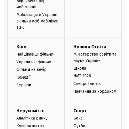
Відстрочка від
мобілізації
Мобілізація в Україні:
скільки осіб мобілізує
ТЦК
Кіно
Новини Освіти
Найцікавіші фільми
Міністерство освіти та
науки України
Українські фільми
Школа
Фільми на вечір
НМТ 2026
Комедії
Саморозвиток
Серіали
Навчання за кордоном
Нерухомість
Спорт
Аналітика ринку
Бокс
Купівля житла
Футбол