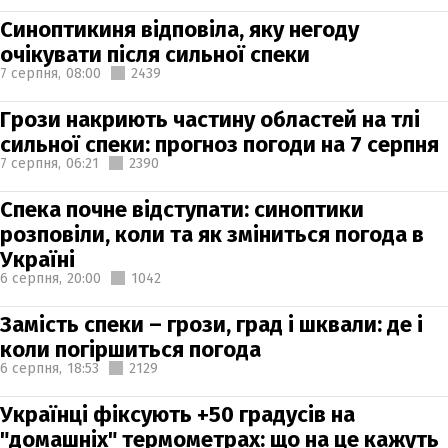
Синоптикиня відповіла, яку негоду
очікувати після сильної спеки
7 серпня,
08:00
2439
Грози накриють частину областей на тлі
сильної спеки: прогноз погоди на 7 серпня
7 серпня,
06:21
2390
Спека почне відступати: синоптики
розповіли, коли та як зміниться погода в
Україні
6 серпня,
20:00
1042
Замість спеки – грози, град і шквали: де і
коли погіршиться погода
6 серпня,
18:53
2129
Українці фіксують +50 градусів на
"домашніх" термометрах: що на це кажуть