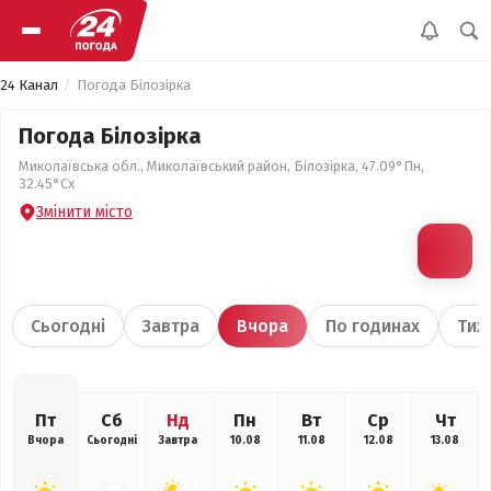
24 Канал
Погода Білозірка
Погода Білозірка
Миколаївська обл., Миколаївський район, Білозірка, 47.09°Пн,
32.45°Сх
Змінити місто
Сьогодні
Завтра
Вчора
По годинах
Тиж
Пт
Сб
Нд
Пн
Вт
Ср
Чт
Вчора
Сьогодні
Завтра
10.08
11.08
12.08
13.08