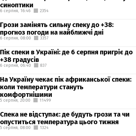
синоптики
6 серпня,
16:46
2354
Грози замінять сильну спеку до +38:
прогноз погоди на найближчі дні
6 серпня,
08:00
3357
Пік спеки в Україні: де 6 серпня пригріє до
+38 градусів
6 серпня,
06:40
837
На Україну чекає пік африканської спеки:
коли температури стануть
комфортнішими
5 серпня,
20:00
11499
Спека не відступає: де будуть грози та чи
опуститься температура цього тижня
5 серпня,
08:00
1324