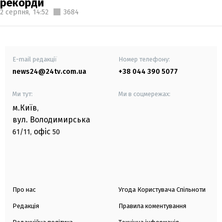
рекорди
2 серпня,
14:52
3684
E-mail редакції
Номер телефону:
news24@24tv.com.ua
+38 044 390 5077
Ми тут:
Ми в соцмережах:
м.Київ
,
вул. Володимирська
офіс
61/11,
50
Про нас
Угода Користувача Спільноти
Редакція
Правила коментування