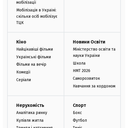
мобілізації
Мобілізація в Україні:
скільки осіб мобілізує
ТЦК
Кіно
Новини Освіти
Найцікавіші фільми
Міністерство освіти та
науки України
Українські фільми
Школа
Фільми на вечір
НМТ 2026
Комедії
Саморозвиток
Серіали
Навчання за кордоном
Нерухомість
Спорт
Аналітика ринку
Бокс
Купівля житла
Футбол
Тренди і натхнення
Теніс