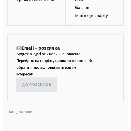
Біатлон
Інші види спорту
Email - розсилка
Будьте в курсі всіх новин і оновлень!
Перейдіть на сторінку наших розсилок, щоб
обрати ті, що відповідають вашим
інтересам.
ДО РОЗСИЛОК
Наші додатки:
android
apple