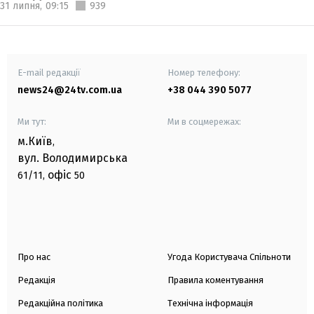
31 липня,
09:15
939
E-mail редакції
Номер телефону:
news24@24tv.com.ua
+38 044 390 5077
Ми тут:
Ми в соцмережах:
м.Київ
,
вул. Володимирська
офіс
61/11,
50
Про нас
Угода Користувача Спільноти
Редакція
Правила коментування
Редакційна політика
Технічна інформація