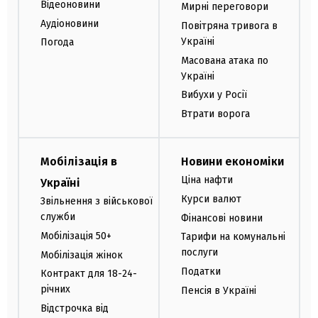
Відеоновини
Мирні переговори
Аудіоновини
Повітряна тривога в
Україні
Погода
Масована атака по
Україні
Вибухи у Росії
Втрати ворога
Мобілізація в
Новини економіки
Ціна нафти
Україні
Курси валют
Звільнення з військової
служби
Фінансові новини
Мобілізація 50+
Тарифи на комунальні
послуги
Мобілізація жінок
Податки
Контракт для 18-24-
річних
Пенсія в Україні
Відстрочка від