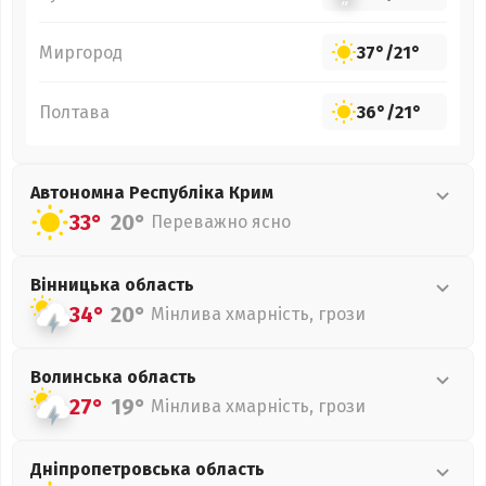
Миргород
37°
/
21°
Полтава
36°
/
21°
Автономна Республіка Крим
33°
20°
Переважно ясно
Вінницька
область
34°
20°
Мінлива хмарність, грози
Волинська
область
27°
19°
Мінлива хмарність, грози
Дніпропетровська
область