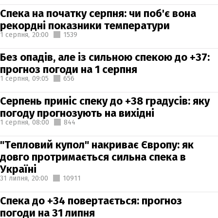
Спека на початку серпня: чи поб'є вона
рекордні показники температури
1 серпня,
20:00
1539
Без опадів, але із сильною спекою до +37:
прогноз погоди на 1 серпня
1 серпня,
09:05
656
Серпень приніс спеку до +38 градусів: яку
погоду прогнозують на вихідні
1 серпня,
08:00
844
"Тепловий купол" накриває Європу: як
довго протримається сильна спека в
Україні
31 липня,
20:00
10911
Спека до +34 повертається: прогноз
погоди на 31 липня