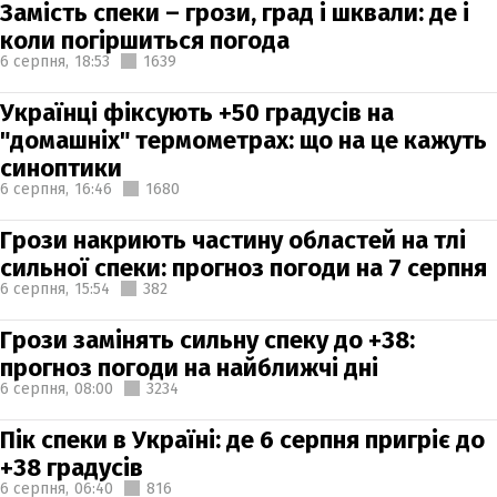
Замість спеки – грози, град і шквали: де і
коли погіршиться погода
6 серпня,
18:53
1639
Українці фіксують +50 градусів на
"домашніх" термометрах: що на це кажуть
синоптики
6 серпня,
16:46
1680
Грози накриють частину областей на тлі
сильної спеки: прогноз погоди на 7 серпня
6 серпня,
15:54
382
Грози замінять сильну спеку до +38:
прогноз погоди на найближчі дні
6 серпня,
08:00
3234
Пік спеки в Україні: де 6 серпня пригріє до
+38 градусів
6 серпня,
06:40
816