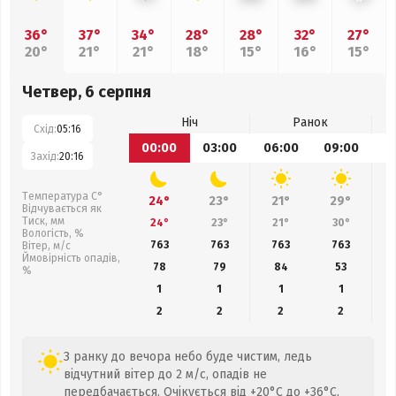
36°
37°
34°
28°
28°
32°
27°
20°
21°
21°
18°
15°
16°
15°
Четвер, 6 серпня
Ніч
Ранок
Схід:
05:16
00:00
03:00
06:00
09:00
1
Захід:
20:16
Температура С°
24°
23°
21°
29°
Відчувається як
Тиск, мм
24°
23°
21°
30°
Вологість, %
763
763
763
763
Вітер, м/с
Ймовірність опадів,
78
79
84
53
%
1
1
1
1
2
2
2
2
З ранку до вечора небо буде чистим, ледь
відчутний вітер до 2 м/с, опадів не
передбачається. Очікується від +20°C до +36°C,