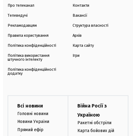
Про телеканал
Контакти
Телеведучі
Вакансії
Рекламодавцям
Структура власності
Правила користування
Архів
Політика конфіденційності
Карта сайту
Політика використання
Ігри
штучного інтелекту
Політика конфіденційності
додатку
Всі новини
Війна Росії з
Головні новини
Україною
Новини України
Ракетні обстріли
Прямий ефір
Карта бойових дій