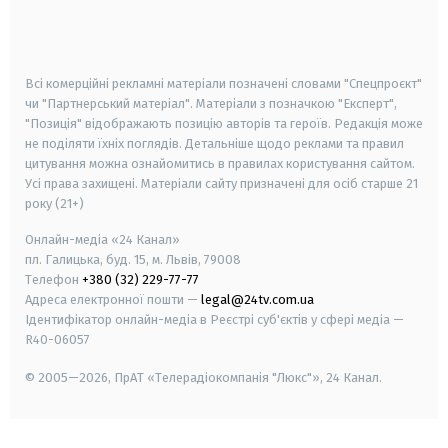
smart tv
samsung smart tv
Всі комерційні рекламні матеріали позначені словами "Спецпроєкт"
чи "Партнерський матеріал". Матеріали з позначкою "Експерт",
"Позиція" відображають позицію авторів та героїв. Редакція може
не поділяти їхніх поглядів. Детальніше щодо реклами та правил
цитування можна ознайомитись в правилах користування сайтом.
Усі права захищені.
Матеріали сайту призначені для осіб старше
21
року (21+)
Онлайн-медіа «24 Канал»
пл. Галицька, буд. 15, м. Львів, 79008
Телефон
+380 (32) 229-77-77
Адреса електронної пошти —
legal@24tv.com.ua
Ідентифікатор онлайн-медіа в Реєстрі суб'єктів у сфері медіа —
R40-06057
© 2005—2026,
ПрАТ «Телерадіокомпанія "Люкс"», 24 Канал.