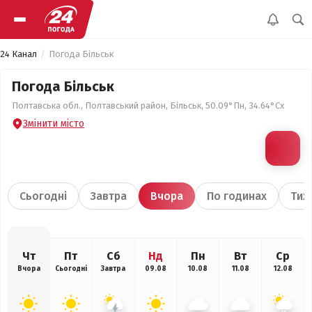
24 Канал
Погода Більськ
Погода Більськ
Полтавська обл., Полтавський район, Більськ, 50.09°Пн, 34.64°Сх
Змінити місто
Сьогодні
Завтра
Вчора
По годинах
Тиж
Чт
Пт
Сб
Нд
Пн
Вт
Ср
Вчора
Сьогодні
Завтра
09.08
10.08
11.08
12.08