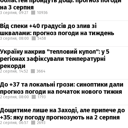
областей пройдуть дощі: прогноз погоди
на 3 серпня
3 серпня,
09:27
10936
Від спеки +40 градусів до злив зі
шквалами: прогноз погоди на тиждень
3 серпня,
08:00
5458
Україну накрив "тепловий купол": у 5
регіонах зафіксували температурні
рекорди
2 серпня,
14:52
3664
До +37 та локальні грози: синоптики дали
прогноз погоди на початок нового тижня
2 серпня,
08:00
1793
Дощитиме лише на Заході, але припече до
+35: яку погоду прогнозують на 2 серпня
2 серпня,
06:57
2693