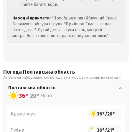
пийте багато води.
Народні прикмети:
"Преображення (Яблучний Спас).
Освячують яблука і груші. "Прийшов Спас — пішло
літо від нас". Сухий день — суха осінь, мокрий —
мокра. Ночі стають по-справжньому холодними."
Погода Полтавська
область
Актуальна інформація про погоду та атмосферні умови на сьогодні
Полтавська
область
36°
20°
Ясно
Кременчук
36°
/
20°
Лубни
36°
/
21°