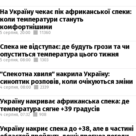
На Україну чекає пік африканської спеки:
коли температури стануть
комфортнішими
5 серпня,
20:00
11360
Спека не відступає: де будуть грози та чи
опуститься температура цього тижня
5 серпня,
08:00
1303
"Спекотна хвиля" накрила Україну:
синоптик розповів, коли очікуються зміни
4 серпня,
08:00
2339
Україну накриває африканська спека: де
температура сягне +39 градусів
4 серпня,
07:32
908
Україну накриє спека до +38, але в частині