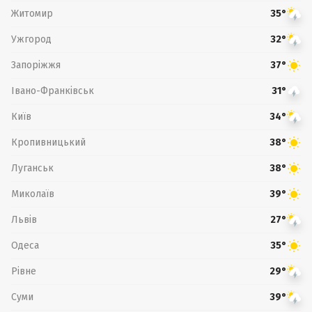
Житомир
35°
Ужгород
32°
Запоріжжя
37°
Івано-Франківськ
31°
Київ
34°
Кропивницький
38°
Луганськ
38°
Миколаїв
39°
Львів
27°
Одеса
35°
Рівне
29°
Суми
39°