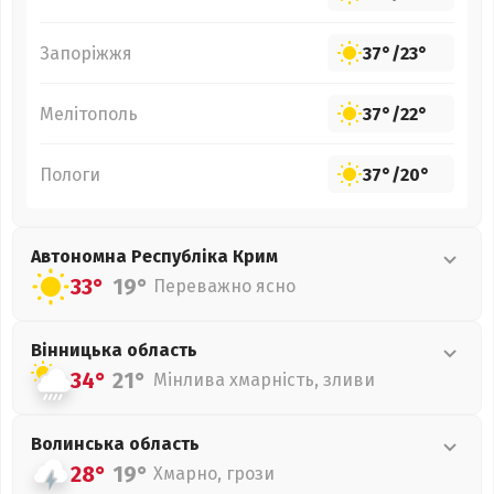
Запоріжжя
37°
/
23°
Мелітополь
37°
/
22°
Пологи
37°
/
20°
Автономна Республіка Крим
33°
19°
Переважно ясно
Вінницька
область
34°
21°
Мінлива хмарність, зливи
Волинська
область
28°
19°
Хмарно, грози