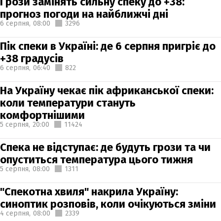
Грози замінять сильну спеку до +38:
прогноз погоди на найближчі дні
6 серпня,
08:00
3296
Пік спеки в Україні: де 6 серпня пригріє до
+38 градусів
6 серпня,
06:40
822
На Україну чекає пік африканської спеки:
коли температури стануть
комфортнішими
5 серпня,
20:00
11424
Спека не відступає: де будуть грози та чи
опуститься температура цього тижня
5 серпня,
08:00
1311
"Спекотна хвиля" накрила Україну:
синоптик розповів, коли очікуються зміни
4 серпня,
08:00
2339