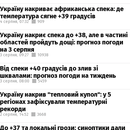
Україну накриває африканська спека: де
температура сягне +39 градусів
4 серпня,
07:32
909
Україну накриє спека до +38, але в частині
областей пройдуть дощі: прогноз погоди
на 3 серпня
3 серпня,
09:27
10938
Від спеки +40 градусів до злив зі
шквалами: прогноз погоди на тиждень
3 серпня,
08:00
5459
Україну накрив "тепловий купол": у 5
регіонах зафіксували температурні
рекорди
2 серпня,
14:52
3668
До +37 та локальні грози: синоптики дали