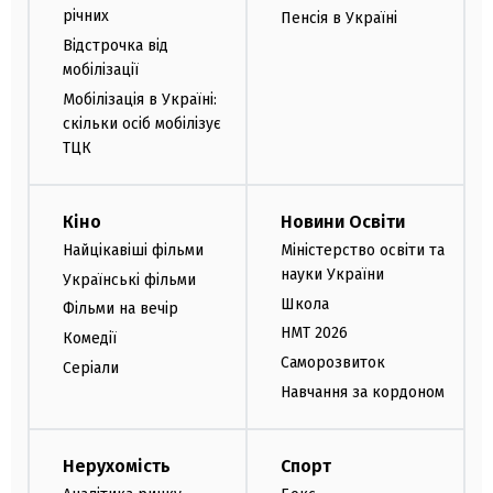
річних
Пенсія в Україні
Відстрочка від
мобілізації
Мобілізація в Україні:
скільки осіб мобілізує
ТЦК
Кіно
Новини Освіти
Найцікавіші фільми
Міністерство освіти та
науки України
Українські фільми
Школа
Фільми на вечір
НМТ 2026
Комедії
Саморозвиток
Серіали
Навчання за кордоном
Нерухомість
Спорт