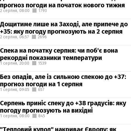
прогноз погоди на початок нового тижня
2 серпня,
08:00
1793
Дощитиме лише на Заході, але припече до
+35: яку погоду прогнозують на 2 серпня
2 серпня,
06:57
2696
Спека на початку серпня: чи поб'є вона
рекордні показники температури
1 серпня,
20:00
1539
Без опадів, але із сильною спекою до +37:
прогноз погоди на 1 серпня
1 серпня,
09:05
657
Серпень приніс спеку до +38 градусів: яку
погоду прогнозують на вихідні
1 серпня,
08:00
845
"Тепловий купол" накриває Європу: як