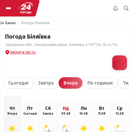
24 Канал
Погода Біляївка
Погода Біляївка
Запорізька обл., Запорізький район, Біляївка, 47.97°Пн, 35.44°Сх
Змінити місто
Сьогодні
Завтра
Вчора
По годинах
Тиж
Чт
Пт
Сб
Нд
Пн
Вт
Ср
Вчора
Сьогодні
Завтра
09.08
10.08
11.08
12.08