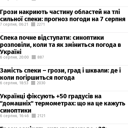
Грози накриють частину областей на тлі
сильної спеки: прогноз погоди на 7 серпня
7 серпня,
06:21
2271
Спека почне відступати: синоптики
розповіли, коли та як зміниться погода в
Україні
6 серпня,
20:00
887
Замість спеки – грози, град і шквали: де і
коли погіршиться погода
6 серпня,
18:53
2030
Українці фіксують +50 градусів на
"домашніх" термометрах: що на це кажуть
синоптики
6 серпня,
16:46
2121