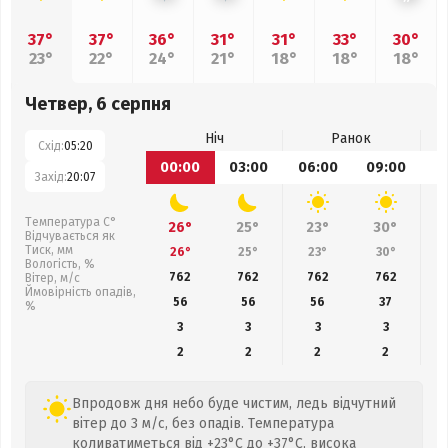
37°
37°
36°
31°
31°
33°
30°
23°
22°
24°
21°
18°
18°
18°
Четвер, 6 серпня
Ніч
Ранок
Схід:
05:20
00:00
03:00
06:00
09:00
1
Захід:
20:07
Температура С°
26°
25°
23°
30°
Відчувається як
Тиск, мм
26°
25°
23°
30°
Вологість, %
762
762
762
762
Вітер, м/с
Ймовірність опадів,
56
56
56
37
%
3
3
3
3
2
2
2
2
Впродовж дня небо буде чистим, ледь відчутний
вітер до 3 м/с, без опадів. Температура
коливатиметься від +23°C до +37°C, висока