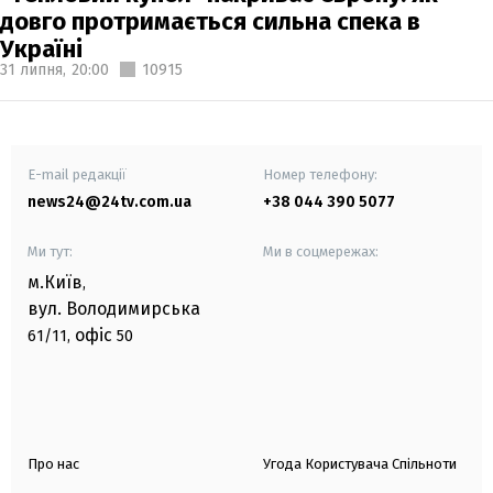
довго протримається сильна спека в
Україні
31 липня,
20:00
10915
E-mail редакції
Номер телефону:
news24@24tv.com.ua
+38 044 390 5077
Ми тут:
Ми в соцмережах:
м.Київ
,
вул. Володимирська
офіс
61/11,
50
Про нас
Угода Користувача Спільноти