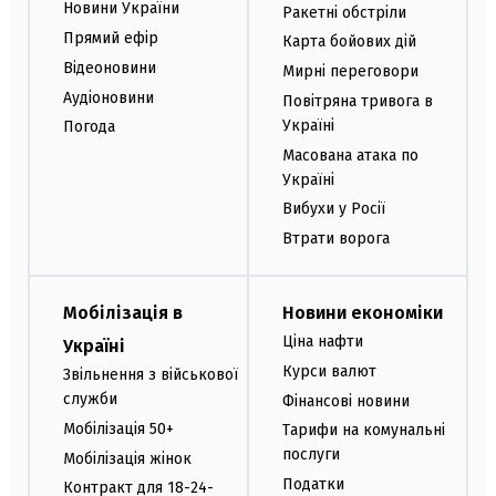
Новини України
Ракетні обстріли
Прямий ефір
Карта бойових дій
Відеоновини
Мирні переговори
Аудіоновини
Повітряна тривога в
Україні
Погода
Масована атака по
Україні
Вибухи у Росії
Втрати ворога
Мобілізація в
Новини економіки
Ціна нафти
Україні
Курси валют
Звільнення з військової
служби
Фінансові новини
Мобілізація 50+
Тарифи на комунальні
послуги
Мобілізація жінок
Податки
Контракт для 18-24-