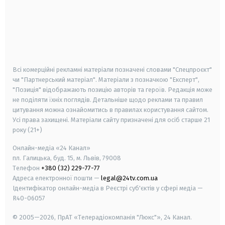
android
apple
smart tv
samsung smart tv
Всі комерційні рекламні матеріали позначені словами "Спецпроєкт"
чи "Партнерський матеріал". Матеріали з позначкою "Експерт",
"Позиція" відображають позицію авторів та героїв. Редакція може
не поділяти їхніх поглядів. Детальніше щодо реклами та правил
цитування можна ознайомитись в правилах користування сайтом.
Усі права захищені.
Матеріали сайту призначені для осіб старше
21
року (21+)
Онлайн-медіа «24 Канал»
пл. Галицька, буд. 15, м. Львів, 79008
Телефон
+380 (32) 229-77-77
Адреса електронної пошти —
legal@24tv.com.ua
Ідентифікатор онлайн-медіа в Реєстрі суб'єктів у сфері медіа —
R40-06057
© 2005—2026,
ПрАТ «Телерадіокомпанія "Люкс"», 24 Канал.