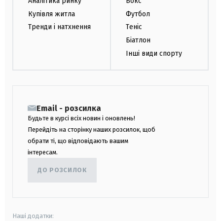
Аналітика ринку
Бокс
Купівля житла
Футбол
Тренди і натхнення
Теніс
Біатлон
Інші види спорту
Email - розсилка
Будьте в курсі всіх новин і оновлень!
Перейдіть на сторінку наших розсилок, щоб
обрати ті, що відповідають вашим
інтересам.
ДО РОЗСИЛОК
Наші додатки: