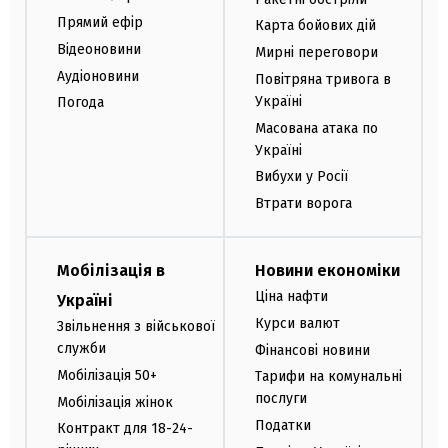
Прямий ефір
Карта бойових дій
Відеоновини
Мирні переговори
Аудіоновини
Повітряна тривога в
Україні
Погода
Масована атака по
Україні
Вибухи у Росії
Втрати ворога
Мобілізація в
Новини економіки
Ціна нафти
Україні
Курси валют
Звільнення з військової
служби
Фінансові новини
Мобілізація 50+
Тарифи на комунальні
послуги
Мобілізація жінок
Податки
Контракт для 18-24-