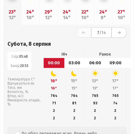
23°
24°
29°
24°
22°
24°
27°
12°
10°
12°
14°
10°
9°
10°
7
/14
Субота, 8 серпня
Ніч
Ранок
Схід:
05:48
00:00
03:00
06:00
09:00
1
Захід:
20:53
Температура С°
16°
15°
13°
17°
Відчувається як
Тиск, мм
16°
15°
13°
17°
Вологість, %
764
764
765
765
Вітер, м/с
Ймовірність опадів,
71
81
93
74
%
2
2
2
2
2
2
2
2
До обіду переважно ясно. Вдень небо