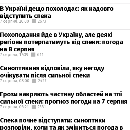
В Україні дещо похолодає: як надовго
відступить спека
7 серпня,
20:00
2673
Похолодання йде в Україну, але деякі
регіони потерпатимуть від спеки: погода
на 8 серпня
7 серпня,
17:39
611
Синоптикиня відповіла, яку негоду
очікувати після сильної спеки
7 серпня,
08:00
2427
Грози накриють частину областей на тлі
сильної спеки: прогноз погоди на 7 серпня
7 серпня,
06:21
2381
Спека почне відступати: синоптики
розповіли, коли та як зміниться погода в