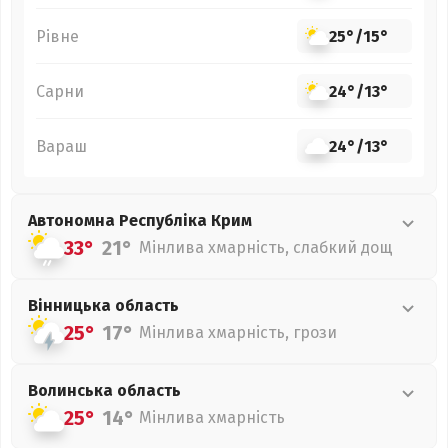
Рівне
25°
/
15°
Сарни
24°
/
13°
Вараш
24°
/
13°
Автономна Республіка Крим
33°
21°
Мінлива хмарність, слабкий дощ
Вінницька
область
25°
17°
Мінлива хмарність, грози
Волинська
область
25°
14°
Мінлива хмарність