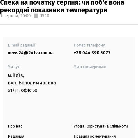
Спека на початку серпня: чи поб'є вона
рекордні показники температури
1 серпня,
20:00
1540
E-mail редакції
Номер телефону:
news24@24tv.com.ua
+38 044 390 5077
Ми тут:
Ми в соцмережах:
м.Київ
,
вул. Володимирська
офіс
61/11,
50
Про нас
Угода Користувача Спільноти
Редакція
Правила коментування