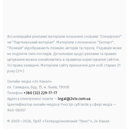
android
apple
smart tv
samsung smart tv
Всі комерційні рекламні матеріали позначені словами "Спецпроєкт"
чи "Партнерський матеріал". Матеріали з позначкою "Експерт",
"Позиція" відображають позицію авторів та героїв. Редакція може
не поділяти їхніх поглядів. Детальніше щодо реклами та правил
цитування можна ознайомитись в правилах користування сайтом.
Усі права захищені.
Матеріали сайту призначені для осіб старше
21
року (21+)
Онлайн-медіа «24 Канал»
пл. Галицька, буд. 15, м. Львів, 79008
Телефон
+380 (32) 229-77-77
Адреса електронної пошти —
legal@24tv.com.ua
Ідентифікатор онлайн-медіа в Реєстрі суб'єктів у сфері медіа —
R40-06057
© 2005—2026,
ПрАТ «Телерадіокомпанія "Люкс"», 24 Канал.