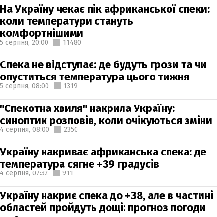
На Україну чекає пік африканської спеки:
коли температури стануть
комфортнішими
5 серпня,
20:00
11480
Спека не відступає: де будуть грози та чи
опуститься температура цього тижня
5 серпня,
08:00
1319
"Спекотна хвиля" накрила Україну:
синоптик розповів, коли очікуються зміни
4 серпня,
08:00
2350
Україну накриває африканська спека: де
температура сягне +39 градусів
4 серпня,
07:32
911
Україну накриє спека до +38, але в частині
областей пройдуть дощі: прогноз погоди