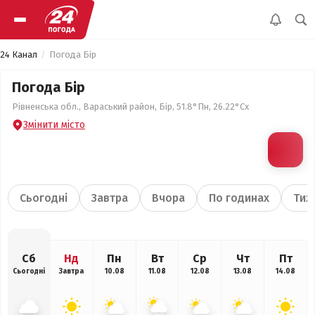
24 Канал
Погода Бір
Погода Бір
Рівненська обл., Вараський район, Бір, 51.8°Пн, 26.22°Сх
Змінити місто
Сьогодні
Завтра
Вчора
По годинах
Тиж
Сб
Нд
Пн
Вт
Ср
Чт
Пт
Сьогодні
Завтра
10.08
11.08
12.08
13.08
14.08