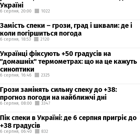
Україні
6 серпня,
20:00
1022
Замість спеки – грози, град і шквали: де і
коли погіршиться погода
6 серпня,
18:53
2120
Українці фіксують +50 градусів на
"домашніх" термометрах: що на це кажуть
синоптики
6 серпня,
16:46
2325
Грози замінять сильну спеку до +38:
прогноз погоди на найближчі дні
6 серпня,
08:00
3347
Пік спеки в Україні: де 6 серпня пригріє до
+38 градусів
6 серпня,
06:40
832