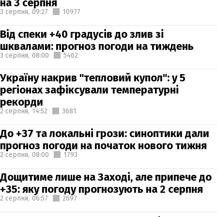
на 3 серпня
3 серпня,
09:27
10977
Від спеки +40 градусів до злив зі
шквалами: прогноз погоди на тиждень
3 серпня,
08:00
5462
Україну накрив "тепловий купол": у 5
регіонах зафіксували температурні
рекорди
2 серпня,
14:52
3681
До +37 та локальні грози: синоптики дали
прогноз погоди на початок нового тижня
2 серпня,
08:00
1793
Дощитиме лише на Заході, але припече до
+35: яку погоду прогнозують на 2 серпня
2 серпня,
06:57
2697