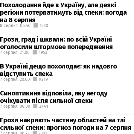
Похолодання йде в Україну, але деякі
регіони потерпатимуть від спеки: погода
на 8 серпня
8 серпня,
06:46
1330
Грози, град і шквали: по всій Україні
оголосили штормове попередження
7 серпня,
21:00
1953
В Україні дещо похолодає: як надовго
відступить спека
7 серпня,
20:00
9219
Синоптикиня відповіла, яку негоду
очікувати після сильної спеки
7 серпня,
08:00
2441
Грози накриють частину областей на тлі
сильної спеки: прогноз погоди на 7 серпня
7 серпня,
06:21
2393