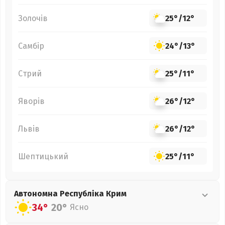
Золочів
25°
/
12°
Самбір
24°
/
13°
Стрий
25°
/
11°
Яворів
26°
/
12°
Львів
26°
/
12°
Шептицький
25°
/
11°
Автономна Республіка Крим
34°
20°
Ясно