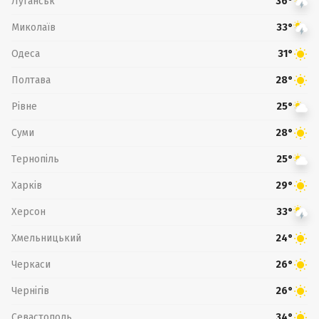
Луганськ
36°
Миколаїв
33°
Одеса
31°
Полтава
28°
Рівне
25°
Суми
28°
Тернопіль
25°
Харків
29°
Херсон
33°
Хмельницький
24°
Черкаси
26°
Чернігів
26°
Севастополь
34°