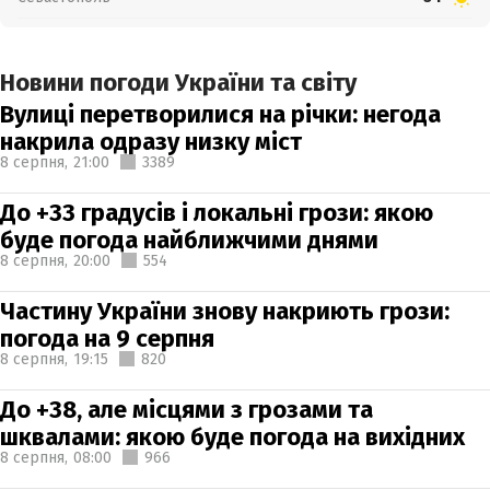
Новини погоди України та світу
Вулиці перетворилися на річки: негода
накрила одразу низку міст
8 серпня,
21:00
3389
До +33 градусів і локальні грози: якою
буде погода найближчими днями
8 серпня,
20:00
554
Частину України знову накриють грози:
погода на 9 серпня
8 серпня,
19:15
820
До +38, але місцями з грозами та
шквалами: якою буде погода на вихідних
8 серпня,
08:00
966