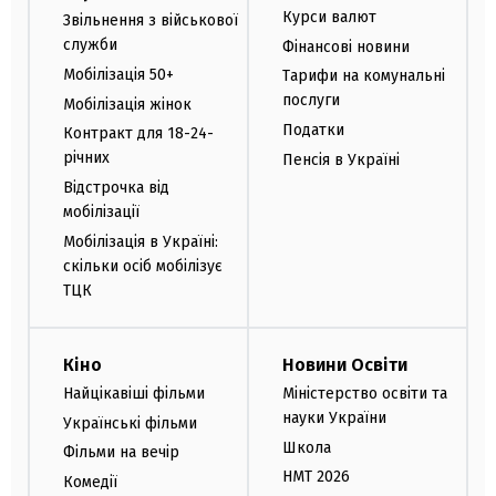
Курси валют
Звільнення з військової
служби
Фінансові новини
Мобілізація 50+
Тарифи на комунальні
послуги
Мобілізація жінок
Податки
Контракт для 18-24-
річних
Пенсія в Україні
Відстрочка від
мобілізації
Мобілізація в Україні:
скільки осіб мобілізує
ТЦК
Кіно
Новини Освіти
Найцікавіші фільми
Міністерство освіти та
науки України
Українські фільми
Школа
Фільми на вечір
НМТ 2026
Комедії