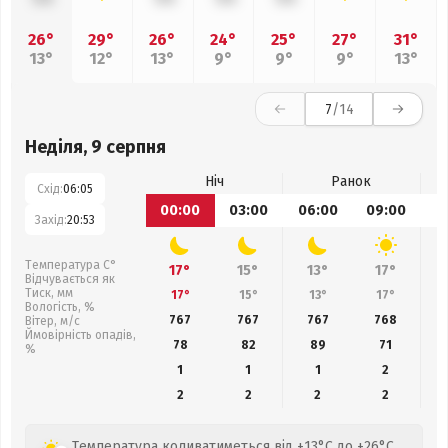
26°
29°
26°
24°
25°
27°
31°
13°
12°
13°
9°
9°
9°
13°
7
/14
Неділя, 9 серпня
Ніч
Ранок
Схід:
06:05
00:00
03:00
06:00
09:00
1
Захід:
20:53
Температура С°
17°
15°
13°
17°
Відчувається як
Тиск, мм
17°
15°
13°
17°
Вологість, %
767
767
767
768
Вітер, м/с
Ймовірність опадів,
78
82
89
71
%
1
1
1
2
2
2
2
2
Температура коливатиметься від +13°C до +26°C,