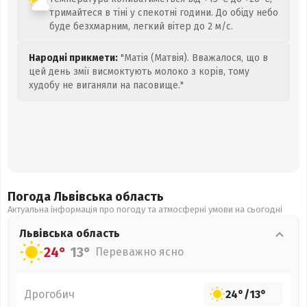
тримайтеся в тіні у спекотні години. До обіду небо
буде безхмарним, легкий вітер до 2 м/с.
Народні прикмети:
"Матія (Матвія). Вважалося, що в
цей день змії висмоктують молоко з корів, тому
худобу не виганяли на пасовище."
Погода Львівська
область
Актуальна інформація про погоду та атмосферні умови на сьогодні
Львівська
область
24°
13°
Переважно ясно
Дрогобич
24°
/
13°