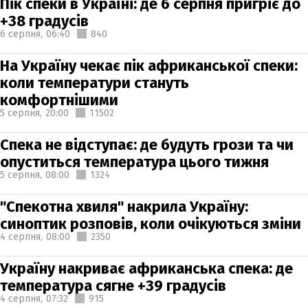
Пік спеки в Україні: де 6 серпня пригріє до
+38 градусів
6 серпня,
06:40
840
На Україну чекає пік африканської спеки:
коли температури стануть
комфортнішими
5 серпня,
20:00
11502
Спека не відступає: де будуть грози та чи
опуститься температура цього тижня
5 серпня,
08:00
1324
"Спекотна хвиля" накрила Україну:
синоптик розповів, коли очікуються зміни
4 серпня,
08:00
2350
Україну накриває африканська спека: де
температура сягне +39 градусів
4 серпня,
07:32
915