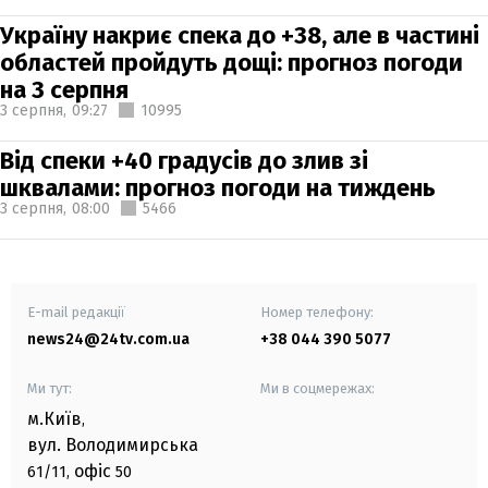
Україну накриє спека до +38, але в частині
областей пройдуть дощі: прогноз погоди
на 3 серпня
3 серпня,
09:27
10995
Від спеки +40 градусів до злив зі
шквалами: прогноз погоди на тиждень
3 серпня,
08:00
5466
E-mail редакції
Номер телефону:
news24@24tv.com.ua
+38 044 390 5077
Ми тут:
Ми в соцмережах:
м.Київ
,
вул. Володимирська
офіс
61/11,
50