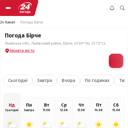
24 Канал
Погода Бірче
Погода Бірче
Львівська обл., Львівський район, Бірче, 49.69°Пн, 23.73°Сх
Змінити місто
Сьогодні
Завтра
Вчора
По годинах
Тиж
Нд
Пн
Вт
Ср
Чт
Пт
Сб
Сьогодні
Завтра
11.08
12.08
13.08
14.08
15.08