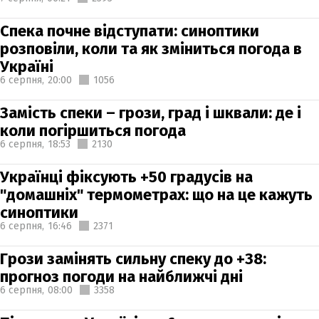
Спека почне відступати: синоптики
розповіли, коли та як зміниться погода в
Україні
6 серпня,
20:00
1056
Замість спеки – грози, град і шквали: де і
коли погіршиться погода
6 серпня,
18:53
2130
Українці фіксують +50 градусів на
"домашніх" термометрах: що на це кажуть
синоптики
6 серпня,
16:46
2371
Грози замінять сильну спеку до +38:
прогноз погоди на найближчі дні
6 серпня,
08:00
3358