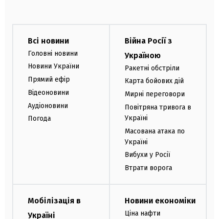
Всі новини
Війна Росії з
Головні новини
Україною
Новини України
Ракетні обстріли
Прямий ефір
Карта бойових дій
Відеоновини
Мирні переговори
Аудіоновини
Повітряна тривога в
Україні
Погода
Масована атака по
Україні
Вибухи у Росії
Втрати ворога
Мобілізація в
Новини економіки
Ціна нафти
Україні