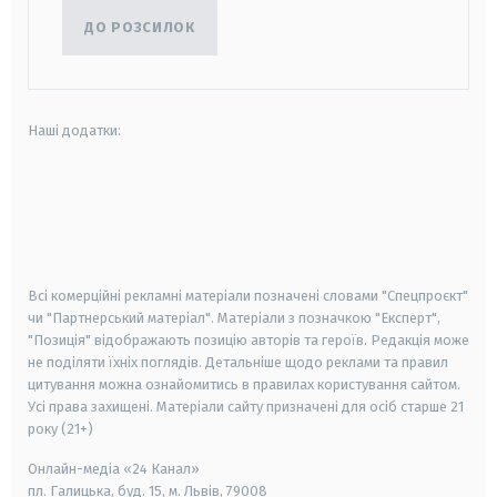
ДО РОЗСИЛОК
Наші додатки:
android
apple
smart tv
samsung smart tv
Всі комерційні рекламні матеріали позначені словами "Спецпроєкт"
чи "Партнерський матеріал". Матеріали з позначкою "Експерт",
"Позиція" відображають позицію авторів та героїв. Редакція може
не поділяти їхніх поглядів. Детальніше щодо реклами та правил
цитування можна ознайомитись в правилах користування сайтом.
Усі права захищені.
Матеріали сайту призначені для осіб старше
21
року (21+)
Онлайн-медіа «24 Канал»
пл. Галицька, буд. 15, м. Львів, 79008